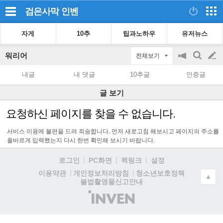
검은사막
인벤
자게
10추
팁과노하우
유저뉴스
워리어
전체보기
공
검
글
지
색
내글
내 댓글
10추글
인증글
on/off
쓰
글 보기
기
요청하신 페이지를 찾을 수 없습니다.
서비스 이용에 불편을 드려 죄송합니다. 먼저 새로고침 해보시고 페이지의 주소를
올바르게 입력했는지 다시 한번 확인해 보시기 바랍니다.
로그인
PC화면
퀵링크
설정
청소년보호정책
이용약관
개인정보처리방침
▲
불법촬영물신고안내
(주)
인
벤