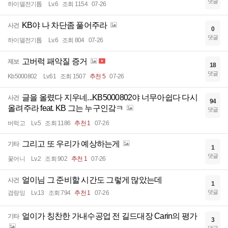
댓글
하이델전기톱
Lv.6
조회 1154
07-26
KB야 나 차단좀 풀어주라
사건
0
댓글
하이델전기톱
Lv.6
조회 804
07-26
고버럭 패악질 증거
제보
18
댓글
Kb5000802
Lv.61
조회 1507
추천 5
07-26
글을 올렸다 지우네...KB5000802야 너무아쉽다 다시
사건
94
올려주라 feat. KB 그는 누구인갘ㅋ
댓글
버럭고
Lv.5
조회 1186
추천 1
07-26
그리고 또 우리가 예상하는게
기타
1
댓글
꽃어니
Lv.2
조회 902
추천 1
07-26
얼이님 그 준비할 시간도 그렇게 많았는데
사건
1
댓글
겸랑잉
Lv.13
조회 794
추천 1
07-26
얼이가 칭찬한 가내수공업 전 길드대장 Carin의 평가
기타
3