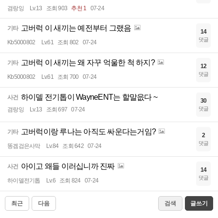
겸랑잉
Lv.13
조회 903
추천 1
07-24
고버럭 이 새끼는 예전부터 그랬음
기타
14
댓글
Kb5000802
Lv.61
조회 802
07-24
고버럭 이 새끼는 왜 자꾸 억울한 척 하지?
기타
12
댓글
Kb5000802
Lv.61
조회 700
07-24
하이델 전기톱이 WayneENT는 할말읎다 ~
사건
30
댓글
겸랑잉
Lv.13
조회 697
07-24
고버럭이랑 루나는 아직도 싸운다는거임?
기타
2
댓글
똥겜검은사막
Lv.84
조회 642
07-24
아이고 왜들 이러십니까 진짜
사건
14
댓글
하이델전기톱
Lv.6
조회 824
07-24
최근
다음
검색
글쓰기