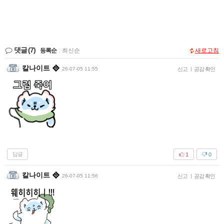
댓글
(7)
등록순
|
최신순
새로고침
칼나이트
26-07-05 11:55
신고
|
공감 확인
답글
1
0
칼나이트
26-07-05 11:56
신고
|
공감 확인