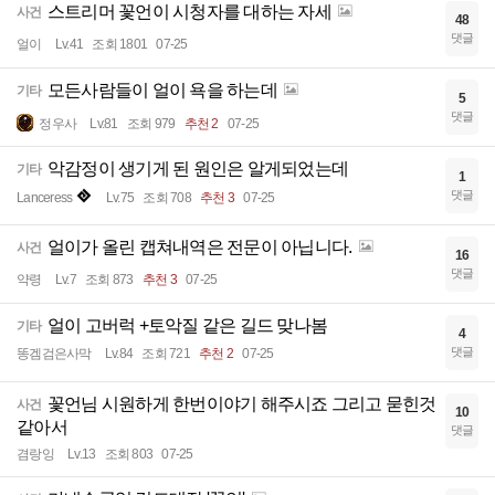
스트리머 꽃언이 시청자를 대하는 자세
사건
48
댓글
얼이
Lv.41
조회 1801
07-25
모든사람들이 얼이 욕을 하는데
기타
5
댓글
정우사
Lv.81
조회 979
추천 2
07-25
악감정이 생기게 된 원인은 알게되었는데
기타
1
댓글
Lanceress
Lv.75
조회 708
추천 3
07-25
얼이가 올린 캡쳐내역은 전문이 아닙니다.
사건
16
댓글
약령
Lv.7
조회 873
추천 3
07-25
얼이 고버럭 +토악질 같은 길드 맞나봄
기타
4
댓글
똥겜검은사막
Lv.84
조회 721
추천 2
07-25
꽃언님 시원하게 한번이야기 해주시죠 그리고 묻힌것
사건
10
같아서
댓글
겸랑잉
Lv.13
조회 803
07-25