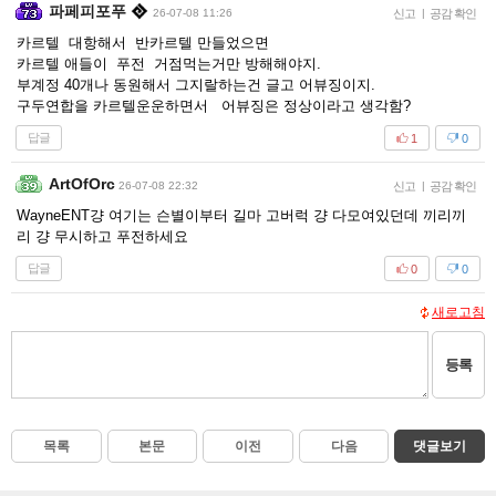
파페피포푸
26-07-08 11:26
신고
|
공감 확인
카르텔 대항해서 반카르텔 만들었으면
카르텔 애들이 푸전 거점먹는거만 방해해야지.
부계정 40개나 동원해서 그지랄하는건 글고 어뷰징이지.
구두연합을 카르텔운운하면서 어뷰징은 정상이라고 생각함?
답글
1
0
ArtOfOrc
26-07-08 22:32
신고
|
공감 확인
WayneENT걍 여기는 슨별이부터 길마 고버럭 걍 다모여있던데 끼리끼
리 걍 무시하고 푸전하세요
답글
0
0
새로고침
등록
목록
본문
이전
다음
댓글보기