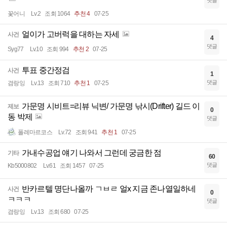
댓글
꽃어니
Lv.2
조회 1064
추천 4
07-25
얼이가 고버럭을 대하는 자세
사건
4
댓글
Syg77
Lv.10
조회 994
추천 2
07-25
투표 중간정검
사건
1
댓글
겸랑잉
Lv.13
조회 710
추천 1
07-25
가문명 시비트=리뷰 닉변/ 가문명 낚시(Drifter) 길드 이
제보
0
동 박제
댓글
폴레마르코스
Lv.72
조회 941
추천 1
07-25
가내수공업 얘기 나와서 그런데 궁금한 점
기타
60
댓글
Kb5000802
Lv.61
조회 1457
07-25
반카르텔 명단나올까 ㄱㅂㄹ 얼x 지금 존나열일하네
사건
0
ㅋㅋㅋ
댓글
겸랑잉
Lv.13
조회 680
07-25