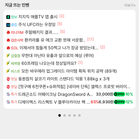
지금 뜨는 인벤
더보기+
[3]
치지직 애플TV 앱 출시
정보
[5]
주식 UFC라는 우정잉
클립
[5]
주말패키지 결과.....
리니지M
[17]
환카라를 유 에크 교환 쪼매 서운함..
검은사막
[2]
이제서야 힘들게 50찍고 나가 장궁 받았는데...
SOL
무한대 아난타 유출과 앞으로의 예상 (루머)
섭컬겜
[1]
60프레임 나오는데 정상일까요?
레퀴엠
모든 바우에라 업그레이드 아이템 획득 위치 공략 (89개)
비스트
동원참치 살코기 라이트 스탠다드 덕용 1.88kg x 3개
핫딜
[첫구매 6천쿠폰+슈퍼적립] [네이버 단독] 셀렉스 프로핏 버라이어티팩(총 8입)
핫딜
드래곤소드 어웨이크닝 DragonSword Awakening
33,000원
10%
특가
디제이맥스 리스펙트 V 블루아카이브 팩 DJMAX RESPECT V Blue Archive Pack DLC
65%
6,930원
12%
특가