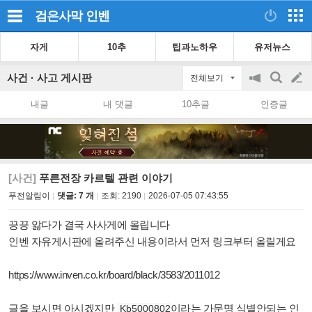
검은사막
인벤
자게
10추
팁과노하우
유저뉴스
사건 · 사고 게시판
전체보기
공
검
글
지
색
내글
내 댓글
10추글
인증글
on/off
쓰
기
[사건]
푸른전장 카르텔 관련 이야기
푸전알림이
댓글: 7 개
조회:
2190
2026-07-05 07:43:55
끙끙 앓다가 결국 사사게에 올립니다
인벤 자유게시판에 올려주신 내용이라서 먼저 링크부터 올릴게요
https://www.inven.co.kr/board/black/3583/2011012
글을 보시면 아시겠지만
이라는 가문명 식별안되는 인
Kb5000802