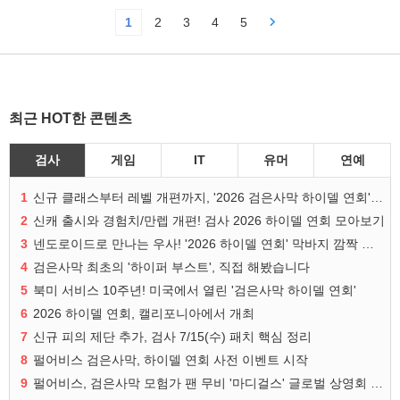
1
2
3
4
5
최근 HOT한 콘텐츠
검사
게임
IT
유머
연예
1
신규 클래스부터 레벨 개편까지, '2026 검은사막 하이델 연회' 총정리
2
신캐 출시와 경험치/만렙 개편! 검사 2026 하이델 연회 모아보기
3
넨도로이드로 만나는 우사! '2026 하이델 연회' 막바지 깜짝 공개
4
검은사막 최초의 '하이퍼 부스트', 직접 해봤습니다
5
북미 서비스 10주년! 미국에서 열린 '검은사막 하이델 연회'
6
2026 하이델 연회, 캘리포니아에서 개최
7
신규 피의 제단 추가, 검사 7/15(수) 패치 핵심 정리
8
펄어비스 검은사막, 하이델 연회 사전 이벤트 시작
9
펄어비스, 검은사막 모험가 팬 무비 '마디걸스' 글로벌 상영회 개최