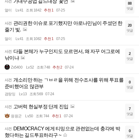
가내수공업 길드대장 '꽃언'
사건
88
댓글
얼이
Lv.41
조회 1842
추천 1
07-25
관리권한 이슈로 포기했지만 아로나민님이 주셨던 한
사건
20
줄기 빛.
댓글
얼이
Lv.41
조회 1082
추천 1
07-25
다들 본체가 누구인지도 모르면서, 왜 자꾸 어그로에
사건
2
낚이냐
댓글
Zx5400
Lv.52
조회 748
추천 2
07-24
개소리만 하는 ㄱㅂㄹ을 위해 전수조사를 위해 투표를
사건
0
준비했어요 많관부
댓글
겸랑잉
Lv.13
조회 569
07-24
고버럭 현실부정 단계 진입
사건
7
댓글
읭읭군
Lv.50
조회 744
추천 1
07-24
DEMOCRACY 에게 티밍으로 관련없는데 충각에 박
사건
0
혔다하는 길드투표하라구 ~
댓글