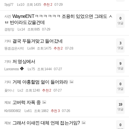
Syg77
Lv.10
조회 1435
추천 2
07-29
WayneENTㅋㅋㅋㅋㅋㅋ 조용히 있었으면 그래도 ㅅ
사건
0
ㅂ 반이라도갔을건데
댓글
겸랑잉
Lv.14
조회 885
07-29
결국 두들겨맞고 들어갔네
기타
3
댓글
똥겜검은사막
Lv.84
조회 1475
추천 2
07-28
저 영상에서
기타
9
댓글
Lanceress
Lv.75
조회 1444
07-27
거제 야홍할멈 얼이 들어와라
기타
0
댓글
꽃어니
Lv.2
조회 1240
추천 2
07-27
고버럭 자폭 중
제보
19
댓글
Kb5000802
Lv.61
조회 1882
추천 3
07-26
그래서 이새낀 대체 언제 접는거임?
제보
0