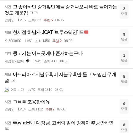
그 좋아하던 증거찾던애들 증거나오니 바로 들어가는
사건
2
것도 개웃김 ㅋㅋ
댓글
겸랑잉
Lv.16
조회 863
추천 5
08-05
현시점 하남자 JOAT '브루스웨인'
제보
9
댓글
Kb5000802
Lv.61
조회 1450
추천 2
08-02
콩고기는 어느곳에나 존재하는구나
기타
1
댓글
게임할게없네
Lv.45
조회 938
08-02
아트리아 < 지불우흑비 지불우흑만 돌고 도망간 무개
제보
5
념
댓글
어제보다
Lv.70
조회 1316
08-01
ㄱㅂㄹ 조용한이유
사건
0
댓글
겸랑잉
Lv.14
조회 1122
추천 2
07-30
WayneENT 대장님. 고버럭,얼이,망겜아 추방안하면
사건
8
댓글