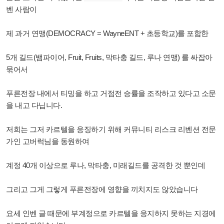
벤 사람이
제 과거 연맹(
DEMOCRACY =
WayneENT + 초등학교)를 포함한
5개 길드(
뱀파이어, Fruit, Fruits, 막타충 길드, 루나 연맹
) 를
싸잡아
묶어서
푸른전장 내에서 티밍을 하고 거점전 승률을 조작하고 있다고 소문
을 내고 다닙니다.
저희는 그저 카르텔을 응징하기 위해 커뮤니티 리스크 리벤션 전문
가인 고버럭님을 동원하여
계정 40개 이상으로 루
나, 막타충, 미래길드를 공격한 것 뿐인데
그리고
그게 그렇게 푸른전장에 영향을 끼치지도 않았습니다
요세 인벤 글 때문에 부계정으로 카르텔을 응지하지 못하는 지경에