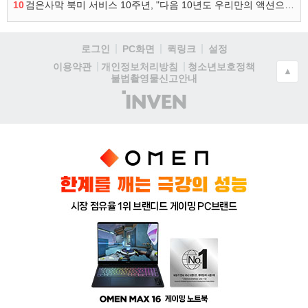
10
검은사막 북미 서비스 10주년, "다음 10년도 우리만의 액션으로"
로그인
PC화면
퀵링크
설정
청소년보호정책
이용약관
개인정보처리방침
▲
불법촬영물신고안내
(주)
인
벤