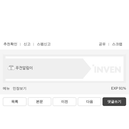
추천확인
신고
스팸신고
공유
스크랩
푸전알림이
메뉴
인장보기
EXP 91%
목록
본문
이전
다음
댓글쓰기