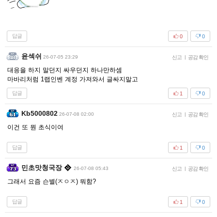
답글
0
0
윤섹쉬
26-07-05 23:29
신고
|
공감 확인
대응을 하지 말던지 싸우던지 하나만하셈
마바리처럼 1랩인벤 계정 가져와서 글싸지말고
답글
1
0
Kb5000802
26-07-08 02:00
신고
|
공감 확인
이건 또 뭔 초식이여
답글
1
0
민초맛청국장
26-07-08 05:43
신고
|
공감 확인
그래서 요즘 슨별(ㅈㅇㅈ) 뭐함?
답글
1
0