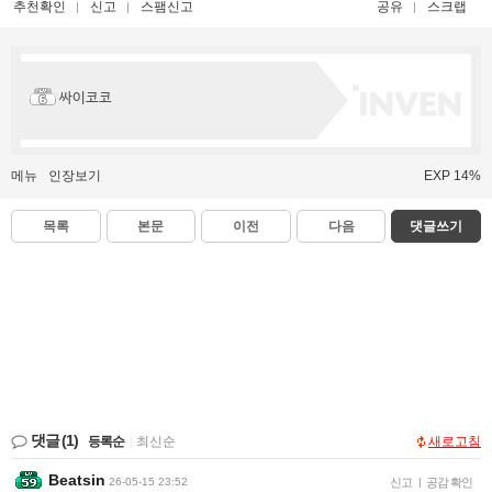
추천확인
신고
스팸신고
공유
스크랩
싸이코코
메뉴
인장보기
EXP 14%
목록
본문
이전
다음
댓글쓰기
댓글
(1)
등록순
|
최신순
새로고침
Beatsin
26-05-15 23:52
신고
|
공감 확인