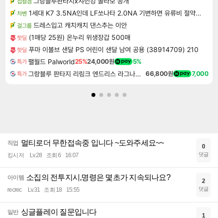
그랑블루판타지x샤먼킹 콜라보 공개
섭컬겜
1세대 K7 3.5NA인데 LF쏘나타 2.0NA 기변하면 유류비 절약이 얼마나 될까요..?
차벤
드레스입고 캐치캐치 댄스추는 이안
걸그룹
(1매당 25원) 온누리 위생장갑 500매
핫딜
푸마 이볼브 샌달 PS 어린이 샌달 남여 공용 (38914709) 210
핫딜
팰월드 Palworld
25%
24,000원
5%
특가
그랑블루 판타지 리링크 엔드리스 라그나로크 Granblue Fantasy Relink Endless Ragnarok
66,800원
7,000
특가
멀티로더 무한접속중 입니다 ~도와주세요~~
직업
0
댓글
킹시저
Lv.28
조회 6
16:07
소집의 전투지시,명령은 몇초가 지속되나요?
아이템
2
댓글
recrec
Lv.31
조회 18
15:55
싱글플레이 질문입니다
일반
1