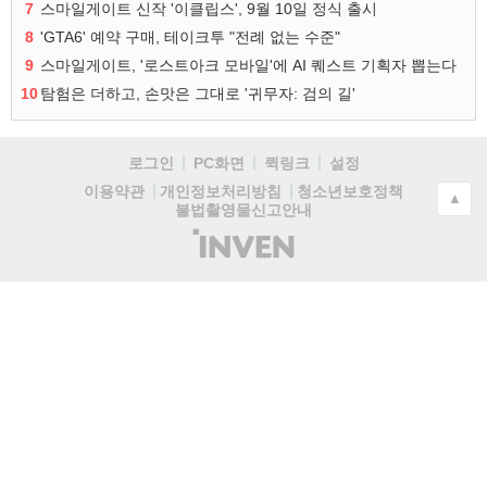
7
스마일게이트 신작 '이클립스', 9월 10일 정식 출시
8
'GTA6' 예약 구매, 테이크투 "전례 없는 수준"
9
스마일게이트, '로스트아크 모바일'에 AI 퀘스트 기획자 뽑는다
10
탐험은 더하고, 손맛은 그대로 '귀무자: 검의 길'
로그인
PC화면
퀵링크
설정
청소년보호정책
이용약관
개인정보처리방침
▲
불법촬영물신고안내
(주)
인
벤