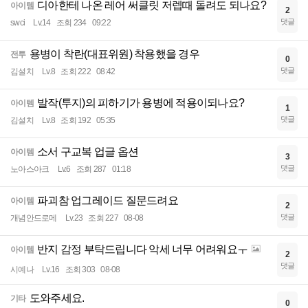
디아한테 나온 레어 써클릿 저렙때 돌려도 되나요?
아이템
2
댓글
swci
Lv.14
조회 234
09:22
용병이 착란(대표위원) 착용했을 경우
전투
0
댓글
김설치
Lv.8
조회 222
08:42
발작(투지)의 피하기가 용병에 적용이되나요?
아이템
1
댓글
김설치
Lv.8
조회 192
05:35
소서 구교복 업글 옵션
아이템
3
댓글
노아스아크
Lv.6
조회 287
01:18
파괴참 업그레이드 질문드려요
아이템
2
댓글
개념안드로메
Lv.23
조회 227
08-08
반지 감정 부탁드립니다 악세 너무 어려워요ㅜ
아이템
2
댓글
시예나
Lv.16
조회 303
08-08
도와주세요.
기타
0