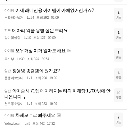
이제 래더전용 아이템이 아에없어진거죠?
아이템
2
댓글
부활하는날개
Lv.24
조회 292
01:09
메아리 악술 용병 질문 드려요
전투
1
댓글
장미꽃설향
Lv.10
조회 127
00:09
오우거장 이거 얼마도 해요
아이템
3
댓글
특사부
Lv.30
조회 324
20:54
창용병 종결템이 뭔가요?
일반
4
댓글
뭉탱이로있다
Lv.1
조회 296
19:20
악마술사 71렙 메아리치는 타격 피해랑 1,700밖에 안
일반
10
나옵니다ㅠ
댓글
천호동호랑이
Lv.1
조회 283
19:09
차폐모너크 봐주세요
아이템
7
댓글
Yellowbeam
Lv.5
조회 442
17:32