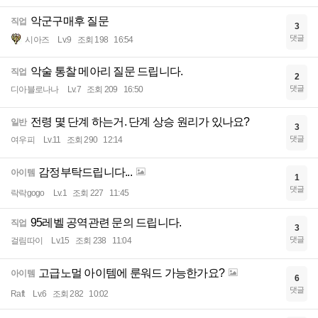
악군구매후 질문
직업
3
댓글
시아즈
Lv.9
조회 198
16:54
악술 통찰 메아리 질문 드립니다.
직업
2
댓글
디아블로나나
Lv.7
조회 209
16:50
전령 몇 단계 하는거. 단계 상승 원리가 있나요?
일반
3
댓글
여우피
Lv.11
조회 290
12:14
감정부탁드립니다...
아이템
1
댓글
락락gogo
Lv.1
조회 227
11:45
95레벨 공역관련 문의 드립니다.
직업
3
댓글
걸림따이
Lv.15
조회 238
11:04
고급노멀 아이템에 룬워드 가능한가요?
아이템
6
댓글
Raft
Lv.6
조회 282
10:02