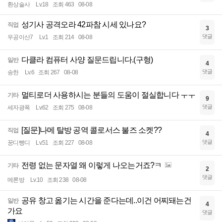
환상술사
Lv.18
조회 463
08-08
성기사 공격오라 42파참 시세 있나요?
직업
3
댓글
우공이산7
Lv.1
조회 214
08-08
다클라 컴퓨터 사양 질문드립니다.(구형)
일반
4
댓글
송한
Lv.6
조회 267
08-08
멀티로더 사용하시는 분들의 도움이 절실합니다 ㅜㅜ
기타
9
댓글
세자광폭
Lv.62
조회 275
08-08
[질문]나메 탈방 공역 콜로서스 불즈 소켓??
직업
4
댓글
꿍디빵디
Lv.51
조회 227
08-08
전령 없는 문자열 왜 이렇게 나오는거죠?ㅋ
기타
2
댓글
메론방
Lv.10
조회 238
08-08
공유 창고 옮기는 시간을 준다는데..이건 어찌돼는건
일반
4
가요
댓글