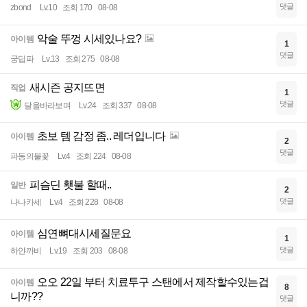
댓글
zbond
Lv.10
조회 170
08-08
악술 뚜껑 시세있나요?
아이템
1
댓글
궁딥파
Lv.13
조회 275
08-08
새시즌 공지뜨면
직업
1
댓글
달을바라보며
Lv.24
조회 337
08-08
초보 템 감정 좀.. 레더입니다
아이템
2
댓글
파동의불꽃
Lv.4
조회 224
08-08
피슴딘 횃불 할때..
일반
2
댓글
나나카세
Lv.4
조회 228
08-08
심연뼈대시세질문요
아이템
1
댓글
하얀까비
Lv.19
조회 203
08-08
오오 22일 부터 치료투구 스탠에서 제작할수있는겁
아이템
8
니까??
댓글