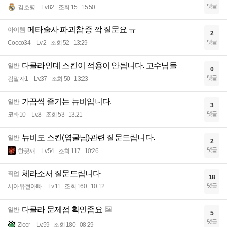
댓글
김호령
Lv.82
조회 15
15:50
메타술사 파괴참 증 깍 질문요 ㅠ
아이템
2
댓글
Cooco34
Lv.2
조회 52
13:29
다클라인데 스킨이 적용이 안됩니다. 고수님들
일반
0
댓글
김말자1
Lv.37
조회 50
13:23
가끔씩 즐기는 뉴비입니다.
일반
3
댓글
코바10
Lv.8
조회 53
13:21
뉴비도 스킨(엽굴님)관련 질문드립니다.
일반
2
댓글
한끗깨
Lv.54
조회 117
10:26
체라소서 질문드립니다
직업
18
댓글
서아유현아빠
Lv.11
조회 160
10:12
다클라 문제점 확인좀요
일반
5
댓글
Zleer
Lv.59
조회 180
08:29