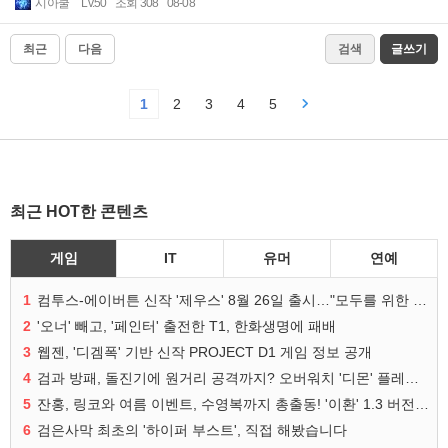
시아쿨
Lv.50
조회 308
08-08
최근
다음
검색
글쓰기
1
2
3
4
5
최근 HOT한 콘텐츠
게임
IT
유머
연예
1
컴투스-에이버튼 신작 '제우스' 8월 26일 출시…"모두를 위한 경쟁"
2
'오너' 빼고, '페인터' 출전한 T1, 한화생명에 패배
3
웹젠, '디겜폭' 기반 신작 PROJECT D1 게임 정보 공개
4
검과 방패, 돌진기에 원거리 공격까지? 오버워치 '디몬' 플레이 영상
5
잔홍, 링코와 여름 이벤트, 수영복까지 총출동! '이환' 1.3 버전 방송 정리
6
검은사막 최초의 '하이퍼 부스트', 직접 해봤습니다