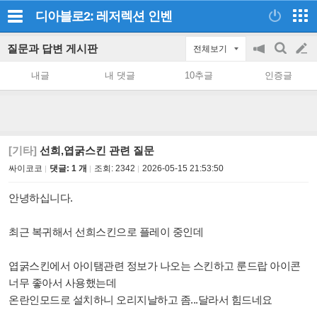
디아블로2: 레저렉션
인벤
질문과 답변 게시판
전체보기
공
검
글
지
색
내글
내 댓글
10추글
인증글
on/off
쓰
기
[기타]
선희,엽굵스킨 관련 질문
싸이코코
댓글: 1 개
조회:
2342
2026-05-15 21:53:50
안녕하십니다.
최근 복귀해서 선희스킨으로 플레이 중인데
엽굵스킨에서 아이탬관련 정보가 나오는 스킨하고 룬드랍 아이콘
너무 좋아서 사용했는데
온란인모드로 설치하니 오리지날하고 좀...달라서 힘드네요