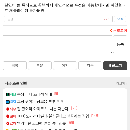
본인이 쓸 목적으로 공부해서 개인적으로 수정은 가능할테지만 파일형태
로 제공하는건 불가해요
답글
0
0
새로고침
등록
목록
본문
이전
다음
댓글보기
지금 뜨는 인벤
더보기+
[5]
룩삼 니니 초대석 안내
정보
그냥 귀여운 상교용 부부 ㅋㅋ
클립
[25]
잘 있어라 아제로스. 나는 떠난다.
와우
[148]
ㅇㅂ)포셔가 나벨 성불? 좋다고 생각하는 직업
로아
[65]
벨가부턴 고코랜 밸류 높아진듯
로아