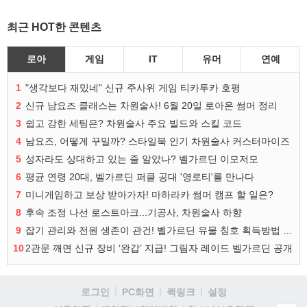
최근 HOT한 콘텐츠
로아
게임
IT
유머
연예
1
"생각보다 재밌네" 신규 주사위 게임 티카투카 호평
2
신규 남요즈 클래스는 차원술사! 6월 20일 로아온 썸머 정리
3
쉽고 강한 세팅은? 차원술사 주요 빌드와 스킬 코드
4
남요즈, 어떻게 꾸밀까? 스타일북 인기 차원술사 커스터마이즈
5
성자라도 상대하고 있는 줄 알았나? 벨가르딘 이모저모
6
평균 연령 20대, 벨가르딘 퍼클 공대 '영로티'를 만나다
7
미니게임하고 보상 받아가자! 마하라카 썸머 캠프 할 일은?
8
후속 조정 나선 로스트아크...기공사, 차원술사 하향
9
잡기 관리와 전원 생존이 관건! 벨가르딘 유물 칭호 획득방법 정리
10
2관문 깨면 신규 장비 ‘완갑’ 지급! 그림자 레이드 벨가르딘 공개
로그인
PC화면
퀵링크
설정