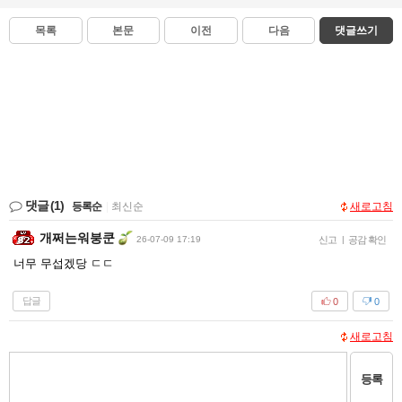
목록
본문
이전
다음
댓글쓰기
댓글
(1)
등록순
|
최신순
새로고침
개쩌는워붕쿤
26-07-09 17:19
신고
|
공감 확인
너무 무섭겠당 ㄷㄷ
답글
0
0
새로고침
등록