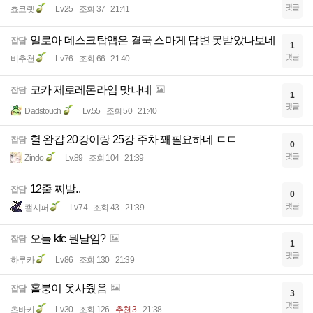
댓글
쵸코렛
Lv.25
조회 37
21:41
일로아 데스크탑앱은 결국 스마게 답변 못받았나보네
잡담
1
댓글
비추천
Lv.76
조회 66
21:40
코카 제로레몬라임 맛나네
잡담
1
댓글
Dadstouch
Lv.55
조회 50
21:40
헐 완갑 20강이랑 25강 주차 꽤필요하네 ㄷㄷ
잡담
0
댓글
Zindo
Lv.89
조회 104
21:39
12줄 찌발..
잡담
0
댓글
캘시퍼
Lv.74
조회 43
21:39
오늘 kfc 뭔날임?
잡담
1
댓글
하루카
Lv.86
조회 130
21:39
홀붕이 옷사줬음
잡담
3
댓글
츠바키
Lv.30
조회 126
추천 3
21:38