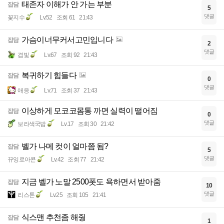
태존자 이해가 안 가는 부분
잡담
5
댓글
꽃지수
Lv.52
조회 61
21:43
가슴이너무커서고민입니다
잡담
2
댓글
겸빛
Lv.67
조회 92
21:43
복귀하기 힘들다
잡담
0
댓글
애응
Lv.71
조회 37
21:43
이상하게 모코코몸통 까면 실력이 떨어짐
잡담
0
댓글
보라색국밥
Lv.17
조회 30
21:42
벨가 나메 컷이 얼마쯤 됨?
잡담
5
댓글
뀨잉로아콘
Lv.42
조회 77
21:42
지금 벨가 노말 2500폿도 욕하면서 받아줌
잡담
10
댓글
리스톤
Lv.25
조회 105
21:41
식스맨 추천좀 해줭
잡담
1