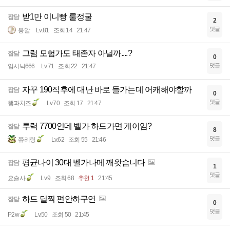
받1만 이니빵 룰정굴
잡담
2
댓글
븡알
Lv.81
조회 14
21:47
그럼 모험가도 태존자 아닐까....?
잡담
0
댓글
임시닉666
Lv.71
조회 22
21:47
자꾸 190직후에 대난 바로 들가는데 어캐해야할까
잡담
0
댓글
햄과치즈
Lv.70
조회 17
21:47
투력 7700인데 벨가 하드가면 게이임?
잡담
8
댓글
쮸리링
Lv.62
조회 55
21:46
평균나이 30대 벨가나메 깨왓습니다
잡담
1
댓글
요슐사
Lv.9
조회 68
추천 1
21:45
하드 딜찍 편안하구연
잡담
0
댓글
P2w
Lv.50
조회 50
21:45