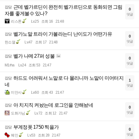
근데 벨가르딘이 완전히 벨가르딘으로 동화되면 그림
잡담
0
자를 좋게볼수 있나?
댓글
리스톤
Lv.25
조회 16
21:48
벨가노말 트라이 가볼라는디 난이도가 어떤가유
잡담
0
댓글
한소열
Lv.47
조회 17
21:48
벨가 나메 27퍼 성불
잡담
0
댓글
M1rha
Lv.24
조회 53
21:47
하드도 어려워서 노말로 다 몰리니까 노말이 미어터지
잡담
1
네
댓글
미안사
Lv.60
조회 43
21:47
아 치지직 켜놨는데 로그인을 안해놨네
잡담
0
댓글
도화가님
Lv.72
조회 12
21:47
부계정폿 1750 찍을가
잡담
0
댓글
혜인
Lv.53
조회 28
21:47