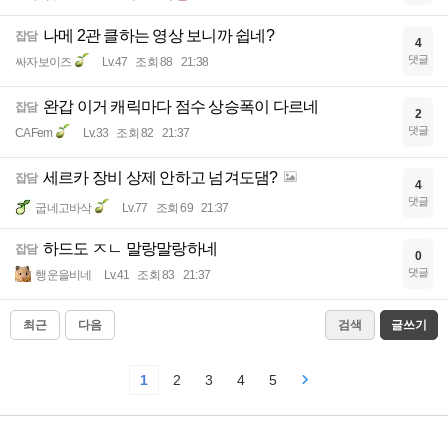
나메 2관 클하는 영상 보니까 쉽네?
잡담
4
댓글
싸자보이즈
Lv.47
조회 88
21:38
완갑 이거 캐릭마다 점수 상승폭이 다르네
잡담
2
댓글
CAFem
Lv.33
조회 82
21:37
세르카 장비 상제 안하고 넘겨도댐?
잡담
4
댓글
굽네고바삭
Lv.77
조회 69
21:37
하드도 ㅈㄴ 말랑말랑하네
잡담
0
댓글
행운을비네
Lv.41
조회 83
21:37
최근
다음
검색
글쓰기
1
2
3
4
5