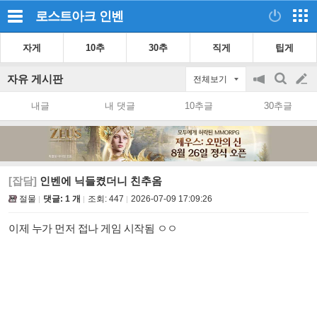
로스트아크
인벤
자게
10추
30추
직게
팁게
자유 게시판
전체보기
공
검
글
지
색
내글
내 댓글
10추글
30추글
on/off
쓰
기
[잡담]
인벤에 닉들켰더니 친추옴
절물
댓글: 1 개
조회:
447
2026-07-09 17:09:26
이제 누가 먼저 접나 게임 시작됨 ㅇㅇ