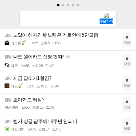
노말이 해자긴함 노력은 가토인데 5만골줌
잡담
0
댓글
리스톤
Lv.25
조회 5
21:50
나도 원이카드 신청 했따!!
잡담
0
댓글
맥쭈
Lv.86
조회 28
21:49
지금 달소가1황임?
잡담
0
댓글
끠르
Lv.80
조회 13
21:49
로아가드 터짐?
잡담
0
댓글
밤군밤붐
Lv.50
조회 15
21:49
벨가 싱글 담주에 내주면 안되나
잡담
0
댓글
대꼬리병
Lv.75
조회 14
21:48