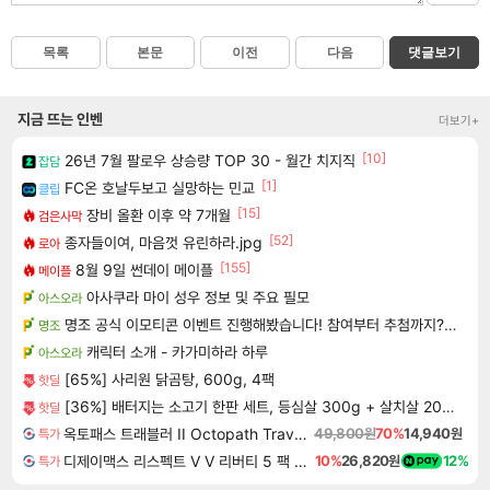
목록
본문
이전
다음
댓글보기
지금 뜨는 인벤
더보기+
[10]
26년 7월 팔로우 상승량 TOP 30 - 월간 치지직
잡담
[1]
FC온 호날두보고 실망하는 민교
클립
[15]
장비 올환 이후 약 7개월
검은사막
[52]
종자들이여, 마음껏 유린하라.jpg
로아
[155]
8월 9일 썬데이 메이플
메이플
아사쿠라 마이 성우 정보 및 주요 필모
아스오라
명조 공식 이모티콘 이벤트 진행해봤습니다! 참여부터 추첨까지????
명조
캐릭터 소개 - 카가미하라 하루
아스오라
[65%] 사리원 닭곰탕, 600g, 4팩
핫딜
[36%] 배터지는 소고기 한판 세트, 등심살 300g + 살치살 200g + 부채살 200g + 갈비살 200g + 우삼겹 300g, 1.2kg, 1세트
핫딜
옥토패스 트래블러 II Octopath Traveler II
49,800원
70%
14,940원
특가
디제이맥스 리스펙트 V V 리버티 5 팩 DJMAX RESPECT V V Liberty 5 Pack DLC
10%
26,820원
12%
특가