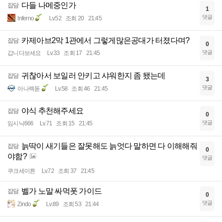
다들 나메중인가
잡담
1
댓글
Inferno
Lv.52
조회 20
21:45
카제아브2막 1관에서 그렇게많은공대가 터졌다며?
잡담
0
댓글
갑니다보세요
Lv.33
조회 17
21:45
귀찮아서 보일러 안키고 샤워한지 좀 됐는데
잡담
3
댓글
아나렉돋
Lv.58
조회 46
21:45
야식 추천해주세요
잡담
0
댓글
임시닉666
Lv.71
조회 15
21:45
늙딱이 새기들은 잘못해도 늙엇다 말하면 다 이해해줘
잡담
0
야함?
댓글
쿠크세이튼
Lv.72
조회 37
21:45
벨가 노말 싸먹폿 가이드
잡담
0
댓글
Zindo
Lv.89
조회 53
21:44