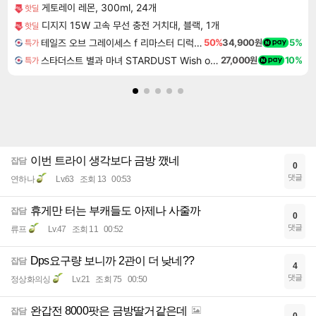
게토레이 레몬, 300ml, 24개
핫딜
디지지 15W 고속 무선 충전 거치대, 블랙, 1개
핫딜
테일즈 오브 그레이세스 f 리마스터 디럭스 에디션 Tales of Graces f Remastered Deluxe Edition
50%
34,900원
5%
특가
스타더스트 별과 마녀 STARDUST Wish of Witch
27,000원
10%
특가
이번 트라이 생각보다 금방 깼네
잡담
0
댓글
연하나
Lv.63
조회 13
00:53
휴게만 터는 부캐들도 아제나 사줄까
잡담
0
댓글
류프
Lv.47
조회 11
00:52
Dps요구량 보니까 2관이 더 낮네??
잡담
4
댓글
정상화의싱
Lv.21
조회 75
00:50
완갑전 8000팟은 금방딸거같은데
잡담