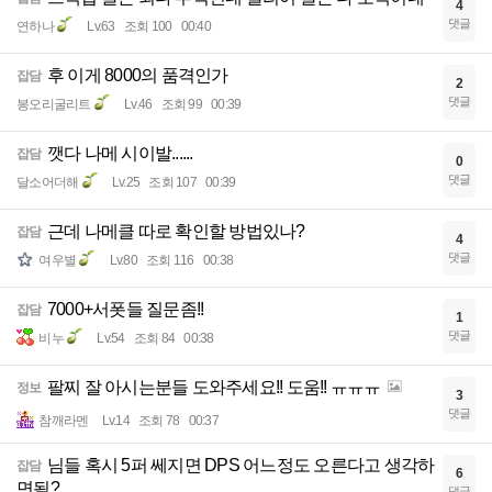
4
댓글
연하나
Lv.63
조회 100
00:40
후 이게 8000의 품격인가
잡담
2
댓글
봉오리굴리트
Lv.46
조회 99
00:39
깻다 나메 시이발......
잡담
0
댓글
달소어더해
Lv.25
조회 107
00:39
근데 나메클 따로 확인할 방법있나?
잡담
4
댓글
여우별
Lv.80
조회 116
00:38
7000+서폿들 질문좀!!
잡담
1
댓글
비누
Lv.54
조회 84
00:38
팔찌 잘 아시는분들 도와주세요!! 도움!! ㅠㅠㅠ
정보
3
댓글
참깨라멘
Lv.14
조회 78
00:37
님들 혹시 5퍼 쎄지면 DPS 어느정도 오른다고 생각하
잡담
6
면됨?
댓글