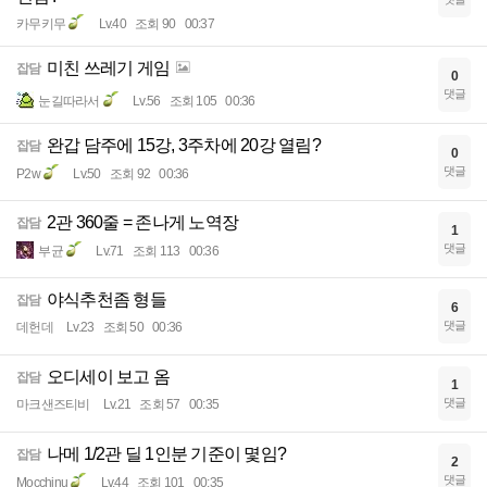
카무키무
Lv.40
조회 90
00:37
미친 쓰레기 게임
잡담
0
댓글
눈길따라서
Lv.56
조회 105
00:36
완갑 담주에 15강, 3주차에 20강 열림?
잡담
0
댓글
P2w
Lv.50
조회 92
00:36
2관 360줄 = 존나게 노역장
잡담
1
댓글
부균
Lv.71
조회 113
00:36
야식추천좀 형들
잡담
6
댓글
데헌데
Lv.23
조회 50
00:36
오디세이 보고 옴
잡담
1
댓글
마크샌즈티비
Lv.21
조회 57
00:35
나메 1/2관 딜 1인분 기준이 몇임?
잡담
2
댓글
Mocchinu
Lv.44
조회 101
00:35