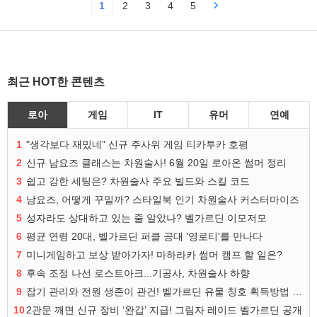
1
2
3
4
5
최근 HOT한 콘텐츠
로아
게임
IT
유머
연예
1
"생각보다 재밌네" 신규 주사위 게임 티카투카 호평
2
신규 남요즈 클래스는 차원술사! 6월 20일 로아온 썸머 정리
3
쉽고 강한 세팅은? 차원술사 주요 빌드와 스킬 코드
4
남요즈, 어떻게 꾸밀까? 스타일북 인기 차원술사 커스터마이즈
5
성자라도 상대하고 있는 줄 알았나? 벨가르딘 이모저모
6
평균 연령 20대, 벨가르딘 퍼클 공대 '영로티'를 만나다
7
미니게임하고 보상 받아가자! 마하라카 썸머 캠프 할 일은?
8
후속 조정 나선 로스트아크...기공사, 차원술사 하향
9
잡기 관리와 전원 생존이 관건! 벨가르딘 유물 칭호 획득방법 정리
10
2관문 깨면 신규 장비 ‘완갑’ 지급! 그림자 레이드 벨가르딘 공개