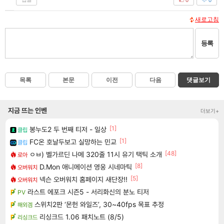
새로고침
등록
목록
본문
이전
다음
댓글보기
지금 뜨는 인벤
더보기+
[1]
봉누도2 두 번째 티저 - 일상
클립
[1]
FC온 호날두보고 실망하는 민교
클립
[48]
ㅇㅂ) 벨가르딘 나메 320줄 11시 유기 택틱 소개
로아
[8]
D.Mon 애니메이션 영웅 시네마틱
오버워치
[5]
넥슨 오버워치 홈페이지 새단장!!
오버워치
라스트 에포크 시즌5 - 서리화신의 분노 티저
PV
스위치2판 ‘몬헌 와일즈’, 30~40fps 목표 추정
해외겜
리싱크드 1.06 패치노트 (8/5)
리싱크드