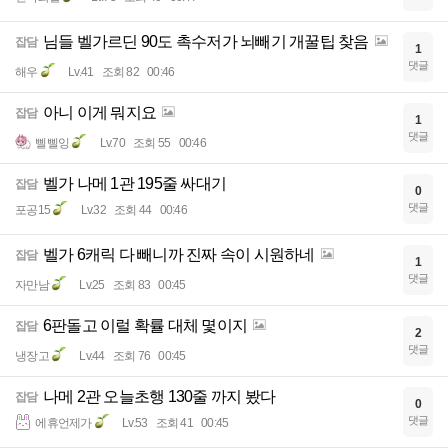
님들 벨가르딘 90도 촉수저가 뇌빼기 개꿀팁 찾음
잡담
1
댓글
해우
Lv.41
조회 82
00:46
아니 이게 뭐지요
잡담
1
댓글
삘삘잉
Lv.70
조회 55
00:46
벨가 나메 1관 195줄 싸대기
잡담
0
댓글
포공15
Lv.32
조회 44
00:46
벨가 6캐릭 다 빼니까 진짜 속이 시원하네
잡담
1
댓글
자만남
Lv.25
조회 83
00:45
6판돌고 이럴 확률 대체 몇이지
잡담
2
댓글
냉장고
Lv.44
조회 76
00:45
나메 2관 오늘초행 130줄 까지 봤다
잡담
0
댓글
에휴언제가
Lv.53
조회 41
00:45