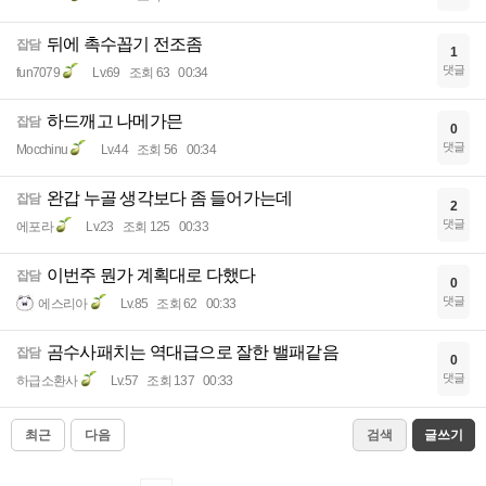
뒤에 촉수꼽기 전조좀
잡담
1
댓글
fun7079
Lv.69
조회 63
00:34
하드깨고 나메가믄
잡담
0
댓글
Mocchinu
Lv.44
조회 56
00:34
완갑 누골 생각보다 좀 들어가는데
잡담
2
댓글
에포라
Lv.23
조회 125
00:33
이번주 뭔가 계획대로 다했다
잡담
0
댓글
에스리아
Lv.85
조회 62
00:33
곰수사패치는 역대급으로 잘한 밸패같음
잡담
0
댓글
하급소환사
Lv.57
조회 137
00:33
최근
다음
검색
글쓰기