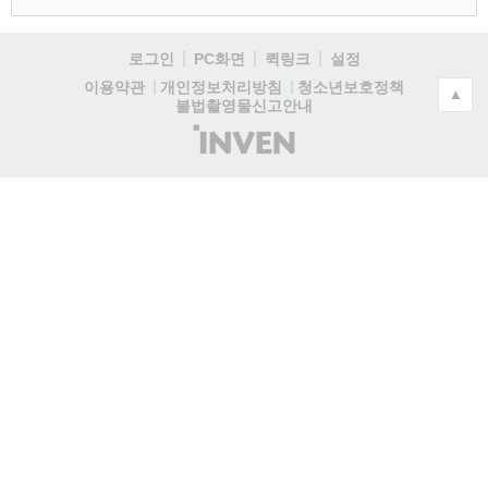
로그인
PC화면
퀵링크
설정
청소년보호정책
이용약관
개인정보처리방침
▲
불법촬영물신고안내
(주)
인
벤