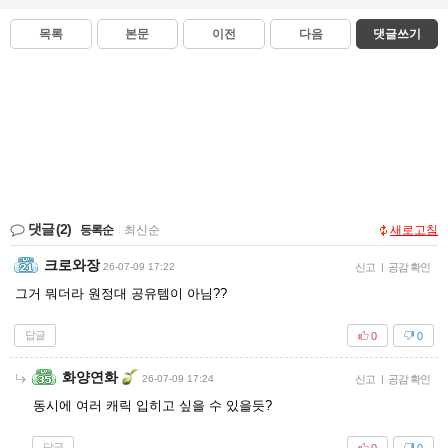
목록
본문
이전
다음
댓글쓰기
댓글
(2)
등록순
|
최신순
새로고침
크로와장
26-07-09 17:22
신고
|
공감 확인
그거 뭐더라 원정대 공유템이 아님??
답글
0
0
화양연화
26-07-09 17:24
신고
|
공감 확인
동시에 여러 캐릭 입히고 싶을 수 있을듯?
답글
0
0