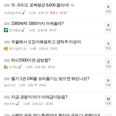
우..우리도 로펙평균 6,600 클리어!
잡담
0
댓글
숙코패도무죄
Lv.26
조회 78
추천 1
00:45
1580배럭 1600까지 어케올려?
잡담
0
댓글
연의붕권
Lv.61
조회 48
00:43
우울해서 오징어볶음하고 경탁주 마셨어
잡담
3
댓글
목이길면기린
Lv.86
조회 44
00:43
하드5500이면 금방함?
잡담
3
댓글
히게단
Lv.66
조회 102
00:42
벨가 1관 240줄 보라줄기는 맞으면 뭐있나요?
잡담
6
댓글
슬프네요
Lv.53
조회 70
00:41
지금 권왕 티어가 아래급이맞음?
잡담
12
댓글
캐논히터
Lv.36
조회 122
00:40
스펙업 글은 죄다 투력인데 클리어 글은 다 로펙이네
잡담