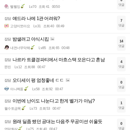
0
댓글
삘삘잉
Lv.70
조회 41
00:50
얘드라 나메 1관 어려워?
잡담
7
댓글
고양이쪼아요
Lv.31
조회 40
00:49
밤샐려고 야식시킴
잡담
14
댓글
내껀너무약해
Lv.85
조회 65
00:48
나르카 트클경파티에서 마흐스택 모은다고 혼남
잡담
4
댓글
똔띤
Lv.12
조회 88
00:47
오디세이 평 엄청좋네 ㄷㄷ
잡담
0
댓글
아나렉돋
Lv.58
조회 92
00:47
이번에 난이도 나눈다고 한게 벨가가 아님?
잡담
1
댓글
월수토금목
Lv.73
조회 53
00:47
원래 딜좀 쌨던 공대는 다음주 무공미션 쉬울듯
잡담
0
댓글
연막화살
Lv.75
조회 40
00:47