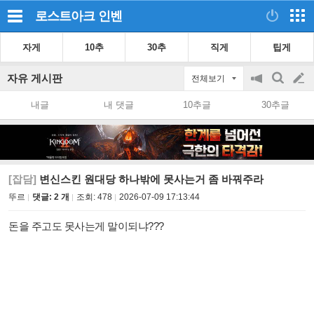
로스트아크
인벤
자게
10추
30추
직게
팁게
자유 게시판
전체보기
공
검
글
지
색
내글
내 댓글
10추글
30추글
on/off
쓰
기
[잡담]
변신스킨 원대당 하나밖에 못사는거 좀 바꿔주라
뚜르
댓글: 2 개
조회:
478
2026-07-09 17:13:44
돈을 주고도 못사는게 말이되냐???