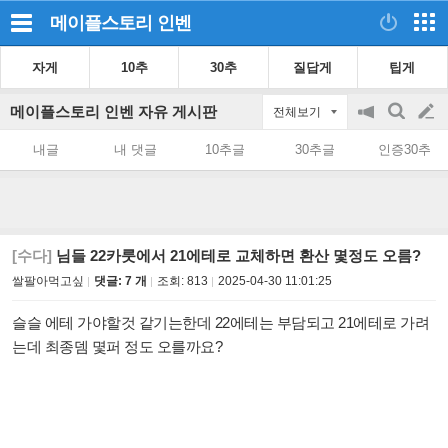
메이플스토리
인벤
자게
10추
30추
질답게
팁게
메이플스토리 인벤 자유 게시판
전체보기
공
검
글
지
색
내글
내 댓글
10추글
30추글
인증30추
on/off
쓰
기
[수다]
님들 22카룻에서 21에테로 교체하면 환산 몇정도 오름?
쌀팔아먹고싶
댓글: 7 개
조회:
813
2025-04-30 11:01:25
슬슬 에테 가야할것 같기는한데 22에테는 부담되고 21에테로 가려
는데 최종뎀 몇퍼 정도 오를까요?