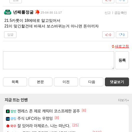
년째룰정굴
25-04-30 11:17
신고
|
공감 확인
21.5카룻이 18에테로 알고있어서
21이 맞긴할건데 바꿔서 보스바뀌는거 아니면 돈아끼자
답글
0
0
새로고침
등록
목록
본문
이전
다음
댓글보기
지금 뜨는 인벤
더보기+
[6]
젠레스 존 제로 캐릭터 코스프레한 꽁주
짤방
[8]
주식 UFC라는 우정잉
클립
[25]
잘 있어라 아제로스. 나는 떠난다.
와우