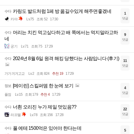
카링도 발드처럼 1페 방 옮길수있게 해주면좋겠네
수다
1
댓글
카야
Lv.75
조회 52
17:30
머리는 치킨 먹고싶다하고 배 쪽에서는 먹지말라고하
수다
9
네
댓글
궁기
Lv.71
조회 75
17:29
2024년 8월 6일 원격 해킹 당했다는 사람입니다 (후기)
수다
11
댓글
가가겨겨고교
Lv.2
조회 824
추천 19
17:29
[메이린] 스킬퍼뎀 한 눈에 보기
정보
4
댓글
플점
Lv.15
조회 179
추천 4
17:29
너흰 오리진 누가 제일 멋있음??
수다
22
댓글
라프텔
Lv.78
조회 156
17:28
풀 에테 1500억은 있어야 한다는데
수다
5