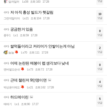
댓글
딜러딜러
Lv.38
조회 163
17:28
저 아직 흉성 빌드가 헷갈림
수다
10
댓글
그런데말이야
Lv.21
조회 104
17:28
궁금한거 있음
수다
0
댓글
종두1
Lv.1
조회 59
17:28
쌀먹들이라고 커리어가 안쌓이는게 아님
수다
2
댓글
늅늅
Lv.70
조회 111
17:28
어제 논란된 메붕이 렙 생각보다 낮네
수다
0
댓글
엔버발꼬순내
Lv.73
조회 72
17:28
근데 챌린저 9만명이면
수다
4
댓글
박상윤이에요
Lv.21
조회 162
17:28
하드메이린
수다
5
댓글
매애기
Lv.1
조회 90
17:27