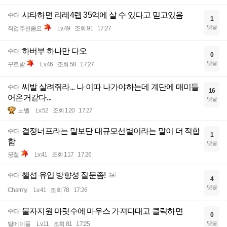
샤타하면 리레4렙 35억에 살 수 있다고 믿고있음
수다
1
댓글
직업추천좀요
Lv.49
조회 91
17:27
하버부 하나만 다오
수다
0
댓글
꾸르밤
Lv.46
조회 58
17:27
씨발 살려줘라... 나 이따 나가야하는데 계단에 매미들
수다
16
어온거같다...
댓글
노벨
Lv.52
조회 120
17:27
결정너프라는 말보단 대규모선별이라는 말이 더 적합
수다
1
함
댓글
꿍철
Lv.41
조회 117
17:26
챌섭 유입 방향성 질문좀!
수다
4
댓글
Charmy
Lv.41
조회 78
17:26
물자지원 마릿수에 마우스 가져다대고 클릭하면
수다
0
댓글
탈메이플
Lv.11
조회 81
17:25