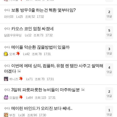
보통 방무 0줄 하는건 헥환 몇부터임?
수다
2
댓글
파이03
Lv.25
조회 52
17:32
카오스 코인 엄청 싸졌네
수다
5
댓글
달콤우유푸딩
Lv.12
조회 73
17:32
메이플 악순환 끊을방법이 있을까
수다
3
댓글
오뤼
Lv.42
조회 78
17:31
이번에 에테 상의, 컴플하, 유챔 렌 템만 사주고 쌀먹해
수다
4
야겠다
댓글
퀴니즈
Lv.71
조회 70
17:31
3일뒤 파릇파릇한 뉴비들이 마주하실분
수다
2
댓글
요들팡
Lv.84
조회 115
17:31
메이린 바인드가 오리진 보다 쎄네..
수다
1
댓글
부천
Lv.36
조회 96
17:30