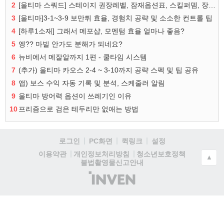
2
[울티마 스쿼드] 스테이지 권장레벨, 잠재옵션표, 스킬퍼뎀, 장비 리스트 및 능력치 공유
3
[울티마]3-1~3-9 보만튀 효율, 경험치 공략 및 소소한 컨트롤 팁
4
[하루1소재] 그래서 메포샵, 모멘텀 효율 얼마나 좋음?
5
엥?? 마빌 안가도 분해가 되네요?
6
뉴비에서 메잘알까지 1편 - 쿨타임 시스템
7
(추가) 울티마 카오스 2-4 ~ 3-10까지 공략 스펙 및 팁 공유
8
앱) 보스 수익 자동 기록 및 분석, 스케줄러 알림
9
울티마 방어력 옵션이 쓰레기인 이유
10
프리즘으로 검은 테두리만 없애는 방법
로그인
PC화면
퀵링크
설정
청소년보호정책
이용약관
개인정보처리방침
▲
불법촬영물신고안내
(주)
인
벤