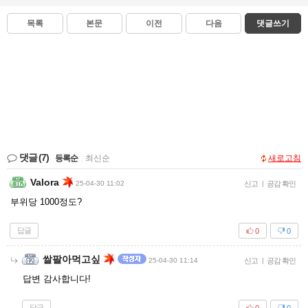
목록
본문
이전
다음
댓글쓰기
댓글
(7)
등록순
|
최신순
새로고침
Valora
25-04-30 11:02
신고
|
공감 확인
부위당 1000정도?
답글
0
0
쌀팔아먹고싶
25-04-30 11:14
신고
|
공감 확인
답변 감사합니다!
답글
0
0