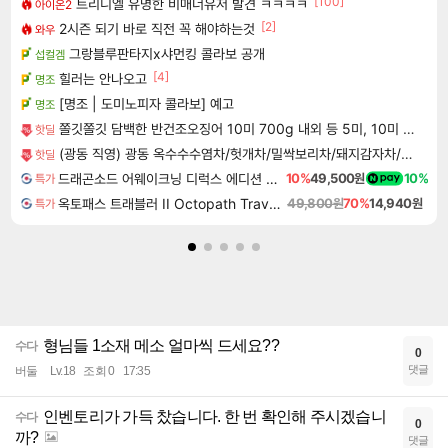
[100]
트리니엘 유명한 비매너유저 발견 ㅋㅋㅋㅋ
아이온2
[2]
2시즌 되기 바로 직전 꼭 해야하는것
와우
그랑블루판타지x샤먼킹 콜라보 공개
섭컬겜
[4]
힐러는 안나오고
명조
[명조 | 도미노피자 콜라보] 예고
명조
쫄깃쫄깃 담백한 반건조오징어 10미 700g 내외 등 5미, 10미 초장&버터 사은품 100% 구성
핫딜
(광동 직영) 광동 옥수수수염차/헛개차/밀싹보리차/돼지감자차/꼬소꼬미 외
핫딜
드래곤소드 어웨이크닝 디럭스 에디션 DragonSword Awakening Deluxe Edition
10%
49,500원
10%
특가
옥토패스 트래블러 II Octopath Traveler II
49,800원
70%
14,940원
특가
형님들 1소재 메소 얼마씩 드세요??
수다
0
댓글
버둘
Lv.18
조회 0
17:35
인벤토리가 가득 찼습니다. 한 번 확인해 주시겠습니
수다
0
까?
댓글