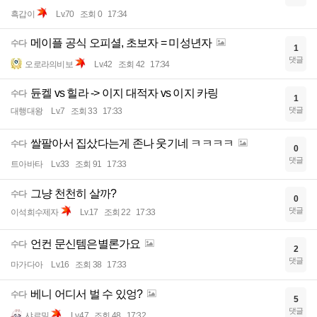
흑갑이
Lv.70
조회 0
17:34
메이플 공식 오피셜, 초보자 = 미성년자
수다
1
댓글
오로라의비보
Lv.42
조회 42
17:34
듄켈 vs 힐라 -> 이지 대적자 vs 이지 카링
수다
1
댓글
대행대왕
Lv.7
조회 33
17:33
쌀팔아서 집샀다는게 존나 웃기네 ㅋㅋㅋㅋ
수다
0
댓글
트아바타
Lv.33
조회 91
17:33
그냥 천천히 살까?
수다
0
댓글
이석희수제자
Lv.17
조회 22
17:33
언컨 문신템은별론가요
수다
2
댓글
마가다아
Lv.16
조회 38
17:33
베니 어디서 벌 수 있엉?
수다
5
댓글
샤르밀
Lv.47
조회 48
17:32