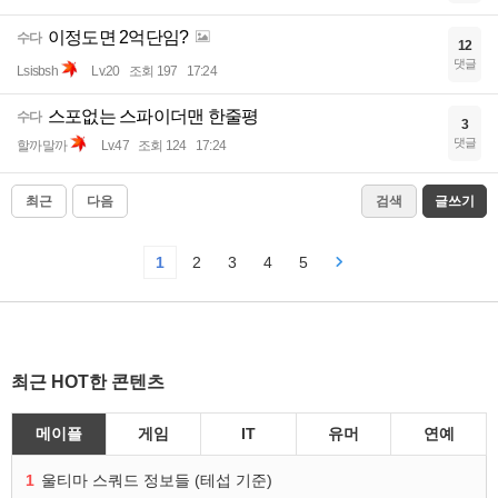
이정도면 2억단임?
수다
12
댓글
Lsisbsh
Lv.20
조회 197
17:24
스포없는 스파이더맨 한줄평
수다
3
댓글
할까말까
Lv.47
조회 124
17:24
최근
다음
검색
글쓰기
1
2
3
4
5
최근 HOT한 콘텐츠
메이플
게임
IT
유머
연예
1
울티마 스쿼드 정보들 (테섭 기준)