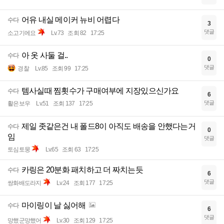
어유 내실 메이커 뉴비 어렵다
수다
3
댓글
소고기에요
Lv.73
조회 82
17:25
아 옷 사둘 걸..
수다
0
댓글
경찰
Lv.85
조회 99
17:25
템사실때 찜횟수가 구매여부에 지장있으신가요
수다
6
댓글
활은보우
Lv.51
조회 137
17:25
제일 좃같은건 내 폴드8이 아직도 배송을 안했다는거
수다
0
임
댓글
토심토뭉
Lv.65
조회 63
17:25
카링은 20분화 패치하고 더 짜치는듯
수다
6
댓글
쌍화배도라지
Lv.24
조회 177
17:25
마이링이 날 싫어해
수다
6
댓글
망했군망했어
Lv.30
조회 129
17:25