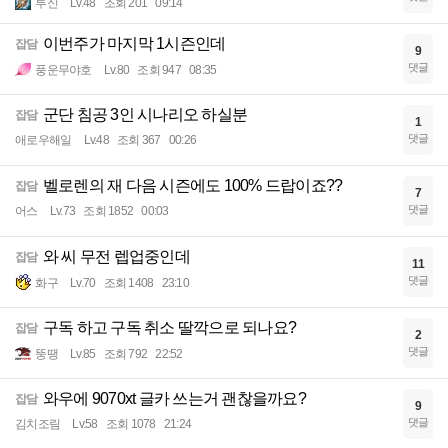
투신
Lv.48
조회 201
09:14
이번주가 마지막 1시즌인데
잡담
9
댓글
풍운무야호
Lv.80
조회 947
08:35
군단 침공 3인 시나리오 하실분
잡담
1
댓글
애로우해일
Lv.48
조회 367
00:26
벨로렌의 재 다음 시즌에도 100% 드랍이죠??
잡담
7
댓글
어스
Lv.73
조회 1852
00:03
와 씨 무전 렙업중인데
잡담
11
댓글
화구
Lv.70
조회 1408
23:10
구독 하고 구독 취소 딸깍으로 되나요?
잡담
2
댓글
뚱땡
Lv.85
조회 792
22:52
와우에 9070xt 글카 쓰는거 괜찮을까요?
잡담
9
댓글
김치조림
Lv.58
조회 1078
21:24