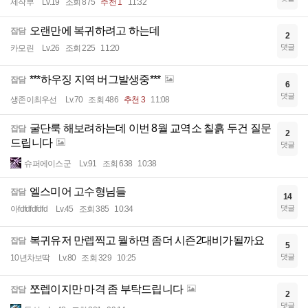
제작부
Lv.19
조회 875
추천 1
11:32
오랜만에 복귀하려고 하는데
잡담
2
댓글
카모린
Lv.26
조회 225
11:20
***하우징 지역 버그발생중***
잡담
6
댓글
생존이최우선
Lv.70
조회 486
추천 3
11:08
굴단룩 해보려하는데 이번 8월 교역소 칠흙 두건 질문
잡담
2
드립니다
댓글
슈퍼에이스군
Lv.91
조회 638
10:38
엘스미어 고수형님들
잡담
14
댓글
아fdfdfdfdfd
Lv.45
조회 385
10:34
복귀유저 만렙찍고 뭘하면 좀더 시즌2대비가될까요
잡담
5
댓글
10년차보딱
Lv.80
조회 329
10:25
쪼렙이지만 마격 좀 부탁드립니다
잡담
2
댓글