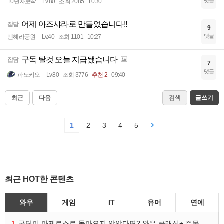
댓글
10년차보딱
Lv.80
조회 2085
10:30
어제 아즈샤라로 만들었습니다!!
잡담
9
댓글
멘헤라공원
Lv.40
조회 1101
10:27
구독 탈것 오늘 지급됐습니다
잡담
7
댓글
파노키오
Lv.80
조회 3776
추천 2
09:40
최근
다음
검색
글쓰기
1
2
3
4
5
최근 HOT한 콘텐츠
와우
게임
IT
유머
연예
1
굴단이 아제로스로 돌아오지 않았다면? 와우 클래식+ 주목