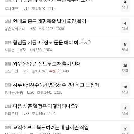
잡담
4
댓글
후니에요
Lv.17
조회 578
17:15
언데드 종특 개편해줄 날이 오긴 올까
잡담
4
댓글
영혼의회오리
Lv.80
조회 1018
16:30
형님들 기공+대장도 둔둔 해야 하나요?
잡담
5
댓글
시즌검
Lv.72
조회 650
16:04
와우 22주년 신브루토 재출시 반대
잡담
38
댓글
고도비만
Lv.91
조회 6748
추천 2
14:43
하루 6신선수 2번 영웅선수 2번 하고 느낀거
잡담
16
댓글
망나뇽6용춤
Lv.90
조회 2441
12:28
다음 시즌 일정은 어떻게되나요?
잡담
3
댓글
카페모카
Lv.88
조회 695
11:54
교역소보고 복귀하려는데 담시즌 직업
잡담
7