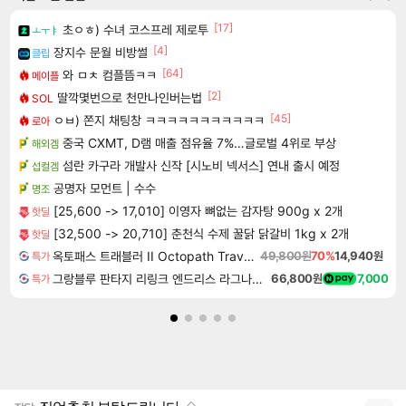
[17]
초ㅇㅎ) 수녀 코스프레 제로투
ㅗㅜㅑ
[4]
장지수 문월 비방썰
클립
[64]
와 ㅁㅊ 컴플뜸ㅋㅋ
메이플
[2]
딸깍몇번으로 천만나인버는법
SOL
[45]
ㅇㅂ) 쫀지 채팅창 ㅋㅋㅋㅋㅋㅋㅋㅋㅋㅋㅋ
로아
중국 CXMT, D램 매출 점유율 7%…글로벌 4위로 부상
해외겜
섬란 카구라 개발사 신작 [시노비 넥서스] 연내 출시 예정
섭컬겜
공명자 모먼트 | 수수
명조
[25,600 -> 17,010] 이영자 뼈없는 감자탕 900g x 2개
핫딜
[32,500 -> 20,710] 춘천식 수제 꿀닭 닭갈비 1kg x 2개
핫딜
옥토패스 트래블러 II Octopath Traveler II
49,800원
70%
14,940원
특가
그랑블루 판타지 리링크 엔드리스 라그나로크 Granblue Fantasy Relink Endless Ragnarok
66,800원
7,000
특가