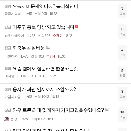
오늘서버문제잇나요? 북미섭인데
잡담
3
댓글
킁킁시장님
Lv.45
조회 605
19:38
거주구 홍보 영상 찌고 있습니다
잡담
0
댓글
타우렌애호가
Lv.23
조회 398
추천 2
18:42
좌충우돌 실버문
잡담
4
댓글
비전마력
Lv.70
조회 908
추천 4
18:36
요즘 겜에서 질문하면 환장하는것
잡담
5
댓글
페니졸리
Lv.73
조회 1003
18:25
응시가 과연 언제까지 쓰일까요?
잡담
3
댓글
가람과바람
Lv.63
조회 1043
18:13
와우 토큰 최대 몇개까지 가지고있을수있나요?
잡담
10
댓글
뚱땡
Lv.85
조회 1002
18:10
징기 암살 파멸 중 2개 추천 해주세요 !