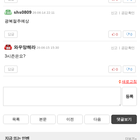
shs0809
26-06-14 22:11
신고
|
공감 확인
광복절주예상
답글
0
0
와우망해라
26-06-15 15:30
신고
|
공감 확인
3시즌은요?
답글
0
0
새로고침
등록
목록
본문
이전
다음
댓글보기
지금 뜨는 인벤
더보기+