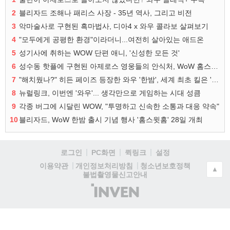
2
블리자드 조해나 패리스 사장 - 35년 역사, 그리고 비전
3
악마술사로 구현된 흑마법사, 디아4 x 와우 콜라보 살펴보기
4
"모두에게 공평한 환경"이라더니...여전히 살아있는 애드온
5
성기사에 취하는 WOW 단편 애니, '신성한 모든 것'
6
성수동 핫플에 구현된 아제로스 영웅들의 안식처, WoW 홈스윗홈
7
"해치웠나?" 히든 페이즈 등장한 와우 '한밤', 세계 최초 킬은 '팀 리퀴드'
8
뉴럴링크, 이번엔 '와우'... 생각만으로 게임하는 시대 성큼
9
각종 버그에 시달린 WOW, "투명하고 신속한 소통과 대응 약속"
10
블리자드, WoW 한밤 출시 기념 행사 '홈스윗홈' 28일 개최
로그인
PC화면
퀵링크
설정
청소년보호정책
이용약관
개인정보처리방침
▲
불법촬영물신고안내
(주)
인
벤