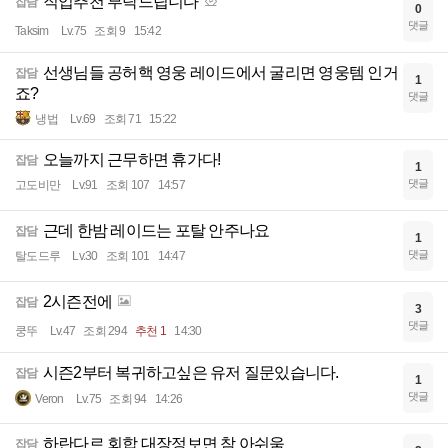
직업추천 부탁드립니다
잡담
0
댓글
Taksim
Lv.75
조회 9
15:42
선생님들 공허핵 영웅 레이드에서 굴리면 영웅템 인거
잡담
1
죠?
댓글
냉법
Lv.69
조회 71
15:22
오늘까지 근무하면 휴가다!
잡담
1
댓글
고도비만
Lv.91
조회 107
14:57
근데 한밤 레이드는 포탈 안주나요
잡담
1
댓글
탈도드루
Lv.30
조회 101
14:47
2시즌전에
잡담
3
댓글
쿵뚜
Lv.47
조회 294
추천 1
14:30
시즌2부터 복귀하고싶은 유저 질문있습니다.
잡담
1
댓글
Veron
Lv.75
조회 94
14:26
하란다르 회합 대장정보면 참 아쉬움
잡담