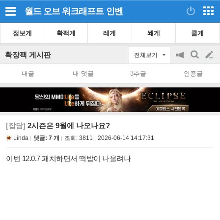
월드 오브 워크래프트
인벤
정보게
확팩게
레게
쐐게
클게
확장팩 게시판
전체보기
공
검
글
지
색
내글
내 댓글
3추글
인증글
on/off
쓰
기
[잡담]
2시즌은 9월에 나오나요?
Linda
댓글: 7 개
조회:
3811
2026-06-14 14:17:31
이번 12.0.7 패치하면서 떡밥이 나올려나