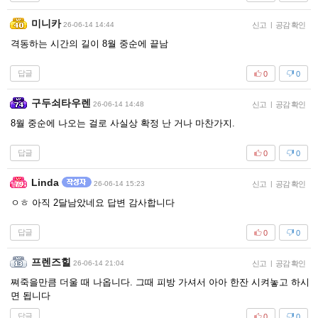
미니카
26-06-14 14:44
신고
|
공감 확인
격동하는 시간의 길이 8월 중순에 끝남
답글
0
0
구두쇠타우렌
26-06-14 14:48
신고
|
공감 확인
8월 중순에 나오는 걸로 사실상 확정 난 거나 마찬가지.
답글
0
0
Linda
26-06-14 15:23
신고
|
공감 확인
ㅇㅎ 아직 2달남았네요 답변 감사합니다
답글
0
0
프렌즈힐
26-06-14 21:04
신고
|
공감 확인
쪄죽을만큼 더울 때 나옵니다. 그때 피방 가셔서 아아 한잔 시켜놓고 하시
면 됩니다
답글
0
0