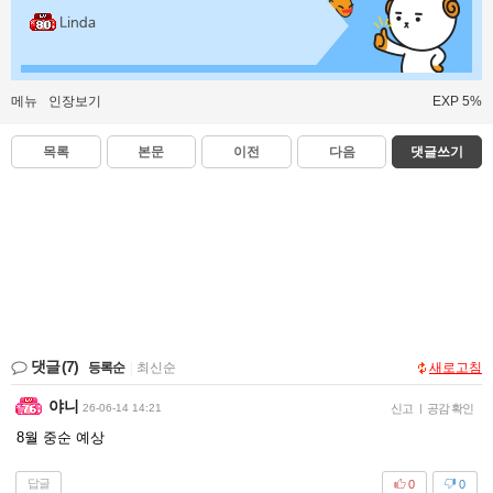
Linda
메뉴
인장보기
EXP 5%
목록
본문
이전
다음
댓글쓰기
댓글
(7)
등록순
|
최신순
새로고침
야니
26-06-14 14:21
신고
|
공감 확인
8월 중순 예상
답글
0
0