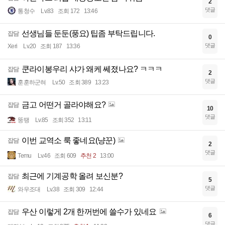
2
댓글
통청수
Lv.83
조회 172
13:46
선생님들 둔둔(풍요) 팁좀 부탁드립니다.
잡담
0
댓글
Xeri
Lv.20
조회 187
13:36
쿤라이봉우리 샤가 왜케 쎄졌나요? ㅋㅋㅋ
잡담
2
댓글
훈훈하군혀
Lv.50
조회 389
13:23
금고 어떤거 골라야해요?
잡담
10
댓글
뚱땡
Lv.85
조회 352
13:11
이번 교역소 룩 좋네요(냥꾼)
잡담
2
댓글
Temu
Lv.46
조회 609
추천 2
13:00
최근에 기계공학 올려 보신분?
잡담
5
댓글
와우조대
Lv.38
조회 309
12:44
우산 이렇게 2개 한꺼번에 쓸수가 있네요
잡담
6
댓글