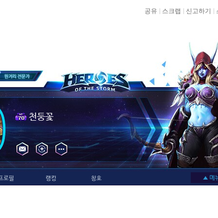
공유
스크랩
신고하기
천둥꽃
프로필
랭킹
칭호