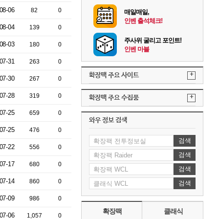
08-06
82
0
매일매일,
인벤 출석체크!
08-04
139
0
주사위 굴리고 포인트!
08-03
180
0
인벤 마블
07-31
263
0
+
확장팩 주요 사이트
07-30
267
0
07-28
319
0
+
확장팩 주요 수집품
07-25
659
0
와우 정보 검색
07-25
476
0
검색
07-22
556
0
검색
07-17
680
0
검색
07-14
860
0
검색
07-09
986
0
확장팩
클래식
07-06
1,057
0