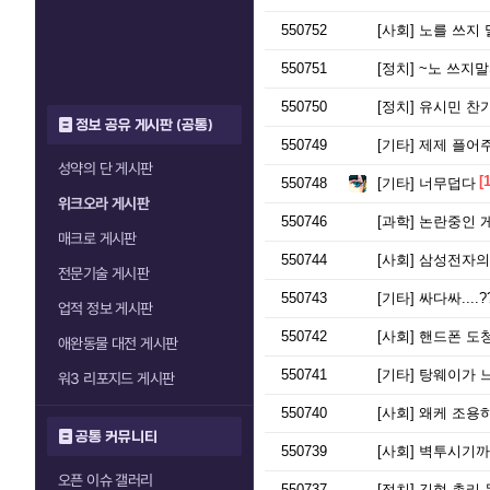
550752
[사회]
노를 쓰지 
550751
[정치]
~노 쓰지말
550750
[정치]
유시민 찬
정보 공유 게시판 (공통)
550749
[기타]
제제 플어주
성약의 단 게시판
[1
550748
[기타]
너무덥다
위크오라 게시판
550746
[과학]
논란중인 게
매크로 게시판
550744
[사회]
삼성전자의 
전문기술 게시판
550743
[기타]
싸다싸....
업적 정보 게시판
550742
[사회]
핸드폰 도청
애완동물 대전 게시판
550741
[기타]
탕웨이가 느
워3 리포지드 게시판
550740
[사회]
왜케 조용
공통 커뮤니티
550739
[사회]
벽투시기까지
오픈 이슈 갤러리
550737
[정치]
김현 총리 