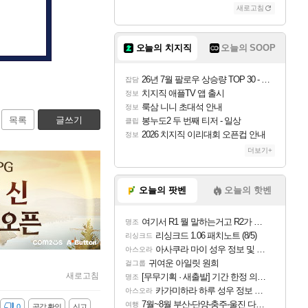
새로고침
오늘의 치지직
오늘의 SOOP
26년 7월 팔로우 상승량 TOP 30 - 월간 치지직
잡담
치지직 애플TV 앱 출시
정보
룩삼 니니 초대석 안내
정보
목록
글쓰기
봉누도2 두 번째 티저 - 일상
클립
2026 치지직 이리대회 오픈컵 안내
정보
더보기+
오늘의 팟벤
오늘의 핫벤
여기서 R1 뭘 말하는거고 R2가 뭘말하는걸까요?
명조
리싱크드 1.06 패치노트 (8/5)
리싱크드
아사쿠라 마이 성우 정보 및 주요 필모
아스오라
귀여운 아일릿 원희
걸그룹
새로고침
[무무기획 · 새출발] 기간 한정 의뢰 이벤트
명조
카가미하라 하루 성우 정보 및 주요 필모
아스오라
7월~8월 부산-단양-충주-울진 다녀왔어요~
여행
감
0
공감 확인
신고