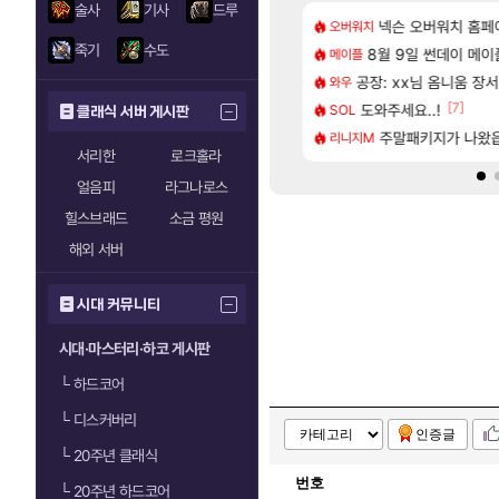
술사
기사
드루
[48]
짜 개웃기네 ㅋㅋ
발 원가 압박, 메인보드값 오르나
넥슨 오버워치 홈페이
아키츠 아키나 성
오버워치
아스오라
죽기
수도
[85]
 샤타 안 나왔다고 진짜 화내는 사람도 있네
 3사, 2027년 생산분 완판?
8월 9일 썬데이 메이
모든 성소 위치 공략 
메이플
비스트
[132]
게트 본사에서 연락왔음
크드 1.06 패치노트 (8/5)
공장: xx님 옴니움 장
프롤로그 테스트를 
와우
리밋제로
[58]
[7]
샤타가 아닌 큰 이유는 경매장 불안정때문일듯
사쿠라 마이 성우 정보 및 주요 필모
도와주세요..!
모든 바우에라 업그레이
SOL
비스트
클래식 서버 게시판
[116]
프프 클릭 미스낫네
스오라 성우 정보 및 출연작 모음
주말패키지가 나왔
카가미하라 하루 
리니지M
아스오라
서리한
로크홀라
얼음피
라그나로스
힐스브래드
소금 평원
해외 서버
시대 커뮤니티
시대·마스터리·하코 게시판
└
하드코어
└
디스커버리
인증글
└
20주년 클래식
번호
└
20주년 하드코어