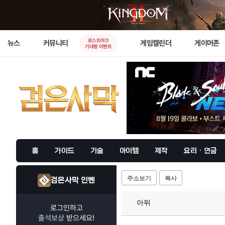
로스트아크
뉴스
커뮤니티
게임캘린더
게이머존
기대평 이벤트
홈
가이드
기술
아이템
제작
요리 · 연금
주소보기
복사
검은사막 인벤
아뒤
로그인하고
출석보상
받으세요!