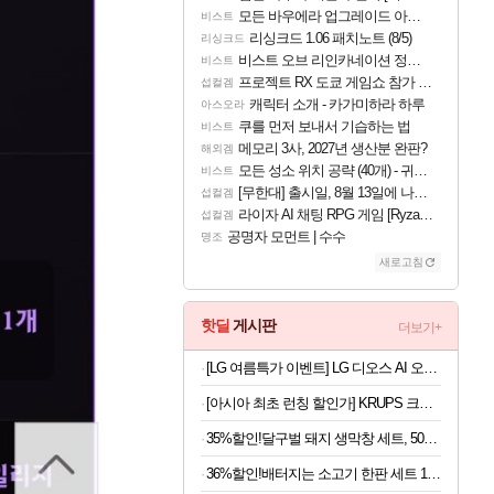
모든 바우에라 업그레이드 아이템 획득 위치 공략 (89개)
비스트
리싱크드 1.06 패치노트 (8/5)
리싱크드
비스트 오브 리인카네이션 정보/공략글 모음
비스트
프로젝트 RX 도쿄 게임쇼 참가 결정
섭컬겜
캐릭터 소개 - 카가미하라 하루
아스오라
쿠를 먼저 보내서 기습하는 법
비스트
메모리 3사, 2027년 생산분 완판?
해외겜
모든 성소 위치 공략 (40개) - 귀환한 영혼 도전과제
비스트
[무한대] 출시일, 8월 13일에 나오나
섭컬겜
라이자 AI 채팅 RPG 게임 [RyzaChat: AI] 공개
섭컬겜
공명자 모먼트 | 수수
명조
새로고침
핫딜
게시판
더보기+
[LG 여름특가 이벤트] LG 디오스 AI 오브제컬렉션 양문형 매직스페이스 2도어 냉장고
[아시아 최초 런칭 할인가] KRUPS 크룹스 초슬림 전자동 커피머신 SA403BK0
35%할인!달구벌 돼지 생막창 세트, 500g, 2봉
36%할인!배터지는 소고기 한판 세트 1.2kg, 1세트