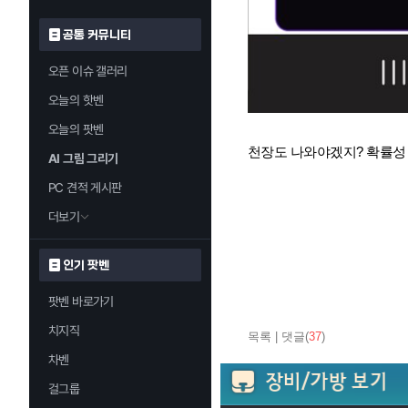
공통 커뮤니티
오픈 이슈 갤러리
오늘의 핫벤
오늘의 팟벤
천장도 나와야겠지? 확률성
AI 그림 그리기
PC 견적 게시판
더보기
인기 팟벤
팟벤 바로가기
치지직
목록
|
댓글(
37
)
차벤
걸그룹