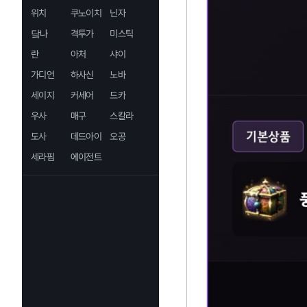
위치
쿠노이치
닌자
닼나
격투가
미스틱
란
아처
샤이
가디언
하사신
노바
세이지
커세어
드카
우사
매구
스칼라
도사
데드아이
오공
세라핌
에이전트