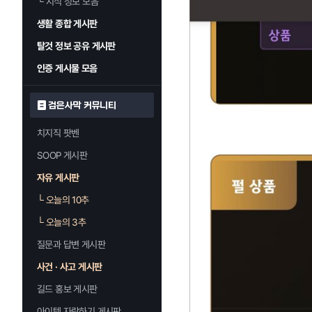
└
지식 정보 모음
생활 종합 게시판
탈것 정보 공유 게시판
인증 게시물 모음
검은사막 커뮤니티
치지직 팟벤
SOOP 게시판
자유 게시판
└
오늘의 10추
└
오늘의 3추
질문과 답변 게시판
사건 · 사고 게시판
길드 홍보 게시판
아이템 자랑하기 게시판