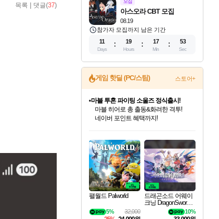
모집
목록
|
댓글(
37
)
아스오라 CBT 모집
08.19
참가자 모집까지 남은 기간
11
19
17
51
Days
Hours
Min
Sec
마블 투혼 파이팅 소울즈 정식출시!
게임 핫딜 (PC/스팀)
스토어+
마블 히어로 총 출동&화려한 격투!
네이버 포인트 혜택까지!
귀무자: 검의 길 예약 판매 중!
10% 할인과
이니&베니 혜택까지!
인벤게임즈 8월 특별 할인!
드래곤소드: 어웨이크닝 입점!
문명 7 특별 할인!
비스트 오브 리인카네이션 정식 출시!
커세어 코브 출시 기념 할인!
더 렐릭 퍼스트 가디언 정식 출시
베데스다 40주년 기념 할인 중!
캡콤 프렌차이즈 할인 진행 중!
캡콤 일부 상품 상시 할인
스타워즈 은하계 레이서
로블록스 기프트 카드 공식 입점
인기 퍼블리셔 모음!
스팀으로 만나는 드래곤소드!
조선&고려 DLC 출시 예정
게임프릭 신작 IP
해적'섬'을 발전시키자!
설화x하드코어 액션!
베데스다의 명작들을
몬헌, 바하 등 인기 IP를
몬헌 와일즈 & 드래곤즈 도그마2
인벤게임즈에서 10% 추가 적립
Robux를 가장 안전하고
최대 90% 할인가를 만나보세요!
네이버혜택과 함께 만나보세요!
50%할인&추가 적립까지!
네이버 혜택가와 함께 예약하세요!
할인&네이버혜택으로 만나보세요!
네이버페이 혜택과 만나보세요!
40주년 프로모션으로 만나보세요!
할인가에 만나보세요!
일부 에디션 상시 할인!
혜택으로 예약 판매 중
편안하게 충전하세요
팰월드 Palworld
드래곤소드 어웨이
크닝 DragonSword A
wakening
5%
32,000
10%