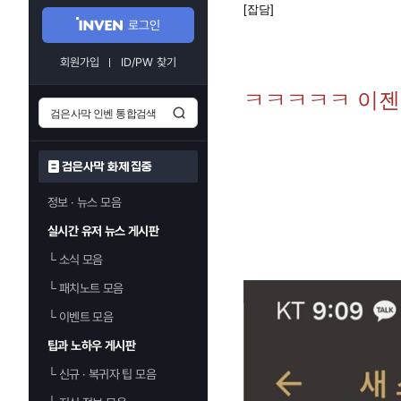
[잡담]
로그인
회원가입
ID/PW 찾기
ㅋㅋㅋㅋㅋ 이
검은사막 화제 집중
정보 · 뉴스 모음
실시간 유저 뉴스 게시판
└
소식 모음
└
패치노트 모음
└
이벤트 모음
팁과 노하우 게시판
└
신규 · 복귀자 팁 모음