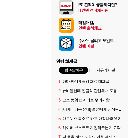
PC 견적이 궁금하다면?
IT인벤 견적게시판
매일매일,
인벤 출석체크!
주사위 굴리고 포인트!
인벤 마블
인벤 화제글
팁과노하우
자유게시판
1
아마 환기?) 술잔 재료 대체품
2
뉴비들한테 연금석 관련해서 도움이 될까해서..(벨의심장 등)
3
보스 봉황 업데이트 주의사항
4
[아에테리온 생태] 흑정령에 침식된 검사/용병
5
마그누스 최소로 하고 아침나라 열기
6
하이퍼 부스트로 지원해주는거 요약
7
펄 효율 계산, 포식의 기원 계산, 연금석 계산 사이트 공유