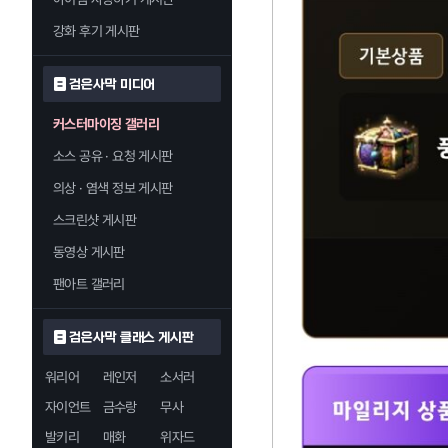
강화 후기 게시판
검은사막 미디어
커스터마이징 갤러리
소스 공유 · 요청 게시판
의상 · 염색 정보 게시판
스크린샷 게시판
동영상 게시판
팬아트 갤러리
검은사막 클래스 게시판
워리어
레인저
소서러
자이언트
금수랑
무사
발키리
매화
위자드