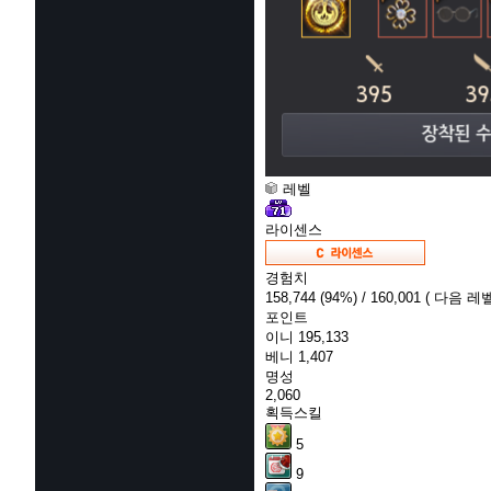
레벨
라이센스
경험치
158,744
(94%)
/ 160,001
( 다음 레벨
포인트
이니
195,133
베니
1,407
명성
2,060
획득스킬
5
9