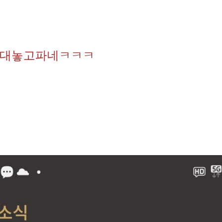
젠대놓고파네ㅋㅋㅋ