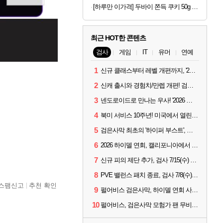
[하루만 이가격] 두바이 쫀득 쿠키 50g x 4개
최근 HOT한 콘텐츠
검사
게임
IT
유머
연예
1
신규 클래스부터 레벨 개편까지, '2026 검은사막 하이델 연회' 총정리
2
신캐 출시와 경험치/만렙 개편! 검사 2026 하이델 연회 모아보기
3
넨도로이드로 만나는 우사! '2026 하이델 연회' 막바지 깜짝 공개
4
북미 서비스 10주년! 미국에서 열린 '검은사막 하이델 연회'
5
검은사막 최초의 '하이퍼 부스트', 직접 해봤습니다
6
2026 하이델 연회, 캘리포니아에서 개최
7
신규 피의 제단 추가, 검사 7/15(수) 패치 핵심 정리
8
PVE 밸런스 패치 종료, 검사 7/8(수) 패치 핵심 정리
스팸신고
추천 확인
9
펄어비스 검은사막, 하이델 연회 사전 이벤트 시작
10
펄어비스, 검은사막 모험가 팬 무비 '마디걸스' 글로벌 상영회 개최