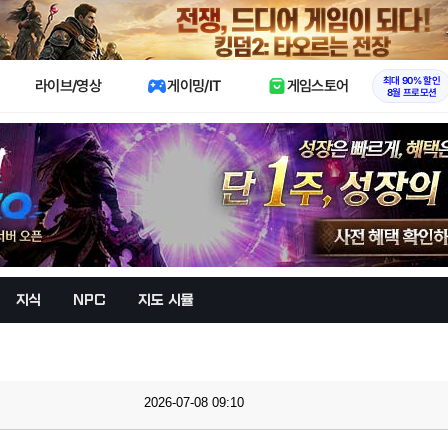
X
최대 90% 할인
라이브/영상
게이밍/IT
게임스토어
8월 프로모션
지식
NPC
지도 시뮬
2026-07-08 09:10