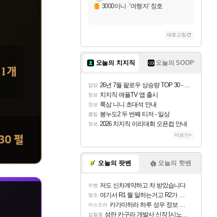
3000이니
·
'여행자' 칭호
새로고침
오늘의 치지직
오늘의 SOOP
26년 7월 팔로우 상승량 TOP 30 - 월간 치지직
잡담
치지직 애플TV 앱 출시
정보
룩삼 니니 초대석 안내
정보
봉누도2 두 번째 티저 - 일상
클립
2026 치지직 이리대회 오픈컵 안내
정보
더보기+
오늘의 팟벤
오늘의 핫벤
저도 신차계약하고 차 받았습니다
차벤
여기서 R1 뭘 말하는거고 R2가 뭘말하는걸까요?
명조
카가미하라 하루 성우 정보 및 주요 필모
아스오라
섬란 카구라 개발사 신작 [시노비 넥서스] 연내 출시 예정
섭컬겜