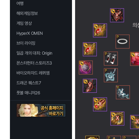
여행
해외게임정보
게임 영상
HyperX OMEN
브이 라이징
일곱 개의 대죄: Origin
몬스터헌터 스토리즈3
바이오하자드 레퀴엠
드래곤 퀘스트7
풋볼 매니저26