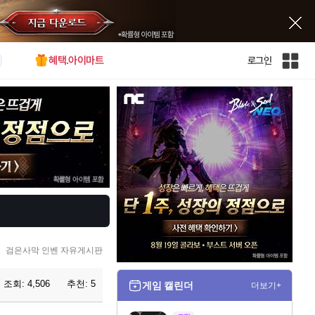
혜택.아이마트
로그인
인
벤
전
체
사
이
트
맵
검은사막 인벤 자유게시판
조회:
4,506
추천:
5
게임 캘린더
더보기+