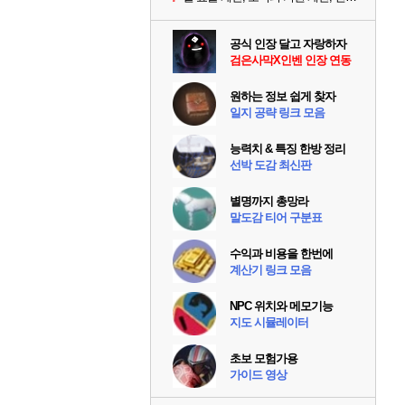
공식 인장 달고 자랑하자
검은사막X인벤 인장 연동
원하는 정보 쉽게 찾자
일지 공략 링크 모음
능력치 & 특징 한방 정리
선박 도감 최신판
별명까지 총망라
말도감 티어 구분표
수익과 비용을 한번에
계산기 링크 모음
NPC 위치와 메모기능
지도 시뮬레이터
초보 모험가용
가이드 영상