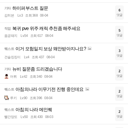
하이퍼부스트 질문
기타
6
댓글
김히븐
Lv.3
조회 368
08-04
복귀 pve 위주 캐릭 추천좀 해주세요
직업
5
댓글
음공돼지
Lv.54
조회 617
08-04
이거 모험일지 보상 왜안받아지나요?
퀘스트
3
댓글
건슬킹킹이
Lv.4
조회 437
08-04
뉴비 질문좀 드리겠습니다
기타
2
댓글
어뤼
Lv.42
조회 340
08-04
아침의나라 이무기전 진행 중인데요
퀘스트
2
댓글
루키
Lv.90
조회 396
08-04
아침의 나라 메인퀘
퀘스트
2
댓글
빨간망또
Lv.50
조회 430
08-03