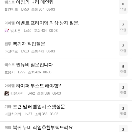
아침의 나라 메인퀘
퀘스트
0
댓글
빨간망또
Lv.50
조회 307
08-03
이벤트 프리미엄 의상 상자 질문.
아이템
2
댓글
빛초론
Lv.16
조회 434
08-03
복귀자 직업질문
전투
2
댓글
아고여로
Lv.13
조회 473
08-03
찐뉴비 질문입니다
퀘스트
5
댓글
호옹시
Lv.79
조회 426
08-03
하이퍼 부스트 해야함?
아이템
3
댓글
검은사막
Lv.62
조회 586
08-03
조련 말 레벨업시 스텟질문
기타
3
댓글
미친치와와
Lv.37
조회 353
08-03
복귀 뉴비 직업추천부탁드려요
직업
2