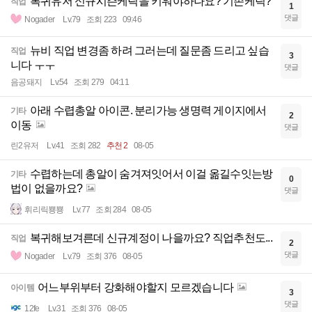
복귀유저 신규시즌케릭을 키워야하나요? 기존케릭?
직업
1
댓글
Nogader
Lv.79
조회 223
09:46
뉴비 직업 변경좀 하려 그러는데 질문좀 드리고 싶습
직업
3
니다 ㅜㅜ
댓글
음공돼지
Lv.54
조회 279
04:11
아래 수렵총알 아이콘. 분리가능 생명력 게이지에서
기타
2
이동
댓글
린2유저
Lv.41
조회 282
추천 2
08-05
수렵하는데 총알이 숨겨져잇어서 이걸 옮길수잇는방
기타
0
법이 없을까요?
댓글
휘리릭뿅뿅
Lv.77
조회 284
08-05
복귀해보겨른데 신규계정이 나을까요? 직업추천도...
직업
2
댓글
Nogader
Lv.79
조회 376
08-05
어느부위부터 강화해야할지 모르겠습니다
아이템
3
댓글
12fe
Lv.31
조회 376
08-05