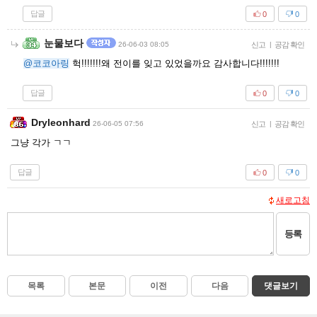
답글
0
0
눈물보다
26-06-03 08:05
신고
|
공감 확인
@코코아링
헉!!!!!!!왜 전이를 잊고 있었을까요 감사합니다!!!!!!!
답글
0
0
Dryleonhard
26-06-05 07:56
신고
|
공감 확인
그냥 각가 ㄱㄱ
답글
0
0
새로고침
등록
목록
본문
이전
다음
댓글보기