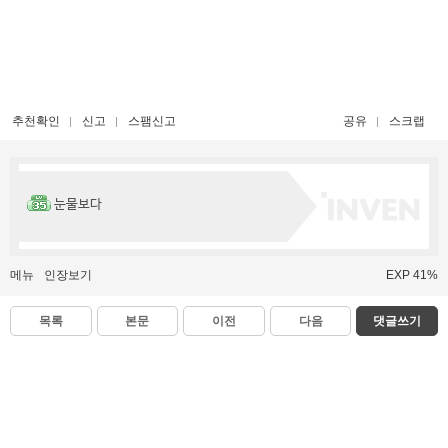
추천확인
신고
스팸신고
공유
스크랩
눈물보다
메뉴
인장보기
EXP 41%
목록
본문
이전
다음
댓글쓰기