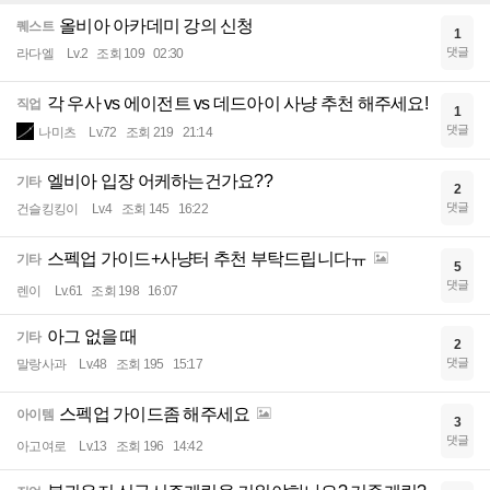
올비아 아카데미 강의 신청
퀘스트
1
댓글
라다엘
Lv.2
조회 109
02:30
각 우사 vs 에이전트 vs 데드아이 사냥 추천 해주세요!
직업
1
댓글
나미츠
Lv.72
조회 219
21:14
엘비아 입장 어케하는건가요??
기타
2
댓글
건슬킹킹이
Lv.4
조회 145
16:22
스펙업 가이드+사냥터 추천 부탁드립니다ㅠ
기타
5
댓글
렌이
Lv.61
조회 198
16:07
아그 없을 때
기타
2
댓글
말랑사과
Lv.48
조회 195
15:17
스펙업 가이드좀 해주세요
아이템
3
댓글
아고여로
Lv.13
조회 196
14:42