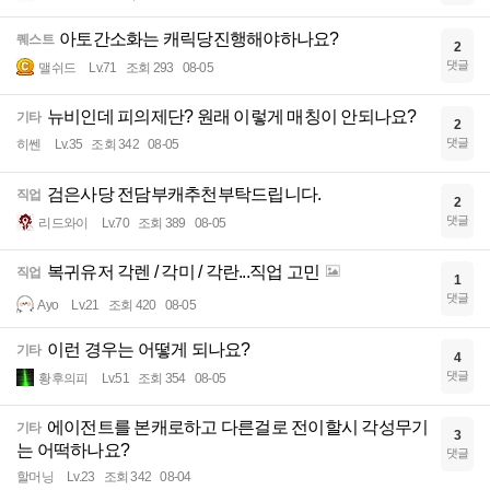
아토간소화는 캐릭당진행해야하나요?
퀘스트
2
댓글
맬쉬드
Lv.71
조회 293
08-05
뉴비인데 피의제단? 원래 이렇게 매칭이 안되나요?
기타
2
댓글
히쎈
Lv.35
조회 342
08-05
검은사당 전담부캐추천부탁드립니다.
직업
2
댓글
리드와이
Lv.70
조회 389
08-05
복귀유저 각렌 / 각미 / 각란...직업 고민
직업
1
댓글
Ayo
Lv.21
조회 420
08-05
이런 경우는 어떻게 되나요?
기타
4
댓글
황후의피
Lv.51
조회 354
08-05
에이전트를 본캐로하고 다른걸로 전이할시 각성무기
기타
3
는 어떡하나요?
댓글
할머닝
Lv.23
조회 342
08-04