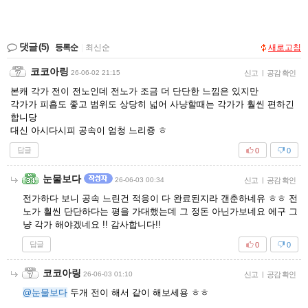
댓글
(5)
등록순
|
최신순
새로고침
코코아링
26-06-02 21:15
신고
|
공감 확인
본캐 각가 전이 전노인데 전노가 조금 더 단단한 느낌은 있지만
각가가 피흡도 좋고 범위도 상당히 넓어 사냥할때는 각가가 훨씬 편하긴
합니당
대신 아시다시피 공속이 엄청 느리죵 ㅎ
답글
0
0
눈물보다
26-06-03 00:34
신고
|
공감 확인
전가하다 보니 공속 느린건 적응이 다 완료된지라 갠춘하네유 ㅎㅎ 전
노가 훨씬 단단하다는 평을 가대했는데 그 정돈 아닌가보네요 에구 그
냥 각가 해야겠네요 !! 감사합니다!!
답글
0
0
코코아링
26-06-03 01:10
신고
|
공감 확인
@눈물보다
두개 전이 해서 같이 해보세용 ㅎㅎ