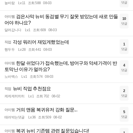
댓글
높바람
Lv.11
조회 588
08-03
검은사막 뉴비 동검별 무기 잘못 받았는데 새로 만들
아이템
10
어야 하나요?
댓글
달려갑니다
Lv.1
조회 609
08-03
각성 워리어 재밌게했었는데
직업
1
댓글
행두두
Lv.28
조회 441
08-03
한달 쉬었다가 접속했는데, 방어구와 악세가격이 반
아이템
4
토막난 이유가 멀까요?
댓글
노바백스
Lv.1
조회 574
08-03
뉴비 직업 추천점요
직업
2
댓글
케케케히히히
Lv.1
조회 702
08-02
거의 맨몸 복귀유저 강화 질문...
아이템
5
댓글
때려박는댓글
Lv.36
조회 509
08-02
복귀 뉴비 기존템 관련 질문있습니다!
아이템