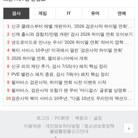
검사
게임
IT
유머
연예
1
신규 클래스부터 레벨 개편까지, '2026 검은사막 하이델 연회' 총정리
2
신캐 출시와 경험치/만렙 개편! 검사 2026 하이델 연회 모아보기
3
넨도로이드로 만나는 우사! '2026 하이델 연회' 막바지 깜짝 공개
4
북미 서비스 10주년! 미국에서 열린 '검은사막 하이델 연회'
5
2026 하이델 연회, 캘리포니아에서 개최
6
신규 피의 제단 추가, 검사 7/15(수) 패치 핵심 정리
7
PVE 밸런스 패치 종료, 검사 7/8(수) 패치 핵심 정리
8
펄어비스 검은사막, 하이델 연회 사전 이벤트 시작
9
펄어비스, 검은사막 모험가 팬 무비 '마디걸스' 글로벌 상영회 개최
10
검은사막 북미 서비스 10주년, "다음 10년도 우리만의 액션으로"
로그인
PC화면
퀵링크
설정
청소년보호정책
이용약관
개인정보처리방침
▲
불법촬영물신고안내