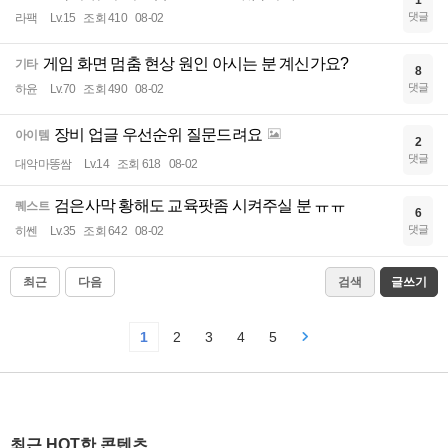
1
댓글
라팩
Lv.15
조회 410
08-02
게임 화면 멈춤 현상 원인 아시는 분 계신가요?
기타
8
댓글
하윤
Lv.70
조회 490
08-02
장비 업글 우선순위 질문드려요
아이템
2
댓글
대악마똥쌈
Lv.14
조회 618
08-02
검은사막 황해도 교육팟좀 시켜주실 분 ㅠㅠ
퀘스트
6
댓글
히쎈
Lv.35
조회 642
08-02
최근
다음
검색
글쓰기
1
2
3
4
5
최근 HOT한 콘텐츠