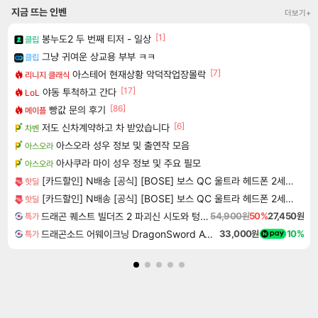
지금 뜨는 인벤
더보기+
[1]
봉누도2 두 번째 티저 - 일상
클립
그냥 귀여운 상교용 부부 ㅋㅋ
클립
[7]
아스테어 현재상황 악덕작업장몰락
리니지 클래식
[17]
야동 투척하고 간다
LoL
[86]
빵값 문의 후기
메이플
[6]
저도 신차계약하고 차 받았습니다
차벤
아스오라 성우 정보 및 출연작 모음
아스오라
아사쿠라 마이 성우 정보 및 주요 필모
아스오라
[카드할인] N배송 [공식] [BOSE] 보스 QC 울트라 헤드폰 2세대 블랙
핫딜
[카드할인] N배송 [공식] [BOSE] 보스 QC 울트라 헤드폰 2세대 데저트 골드
핫딜
드래곤 퀘스트 빌더즈 2 파괴신 시도와 텅 빈 섬 Dragon Quest Builders 2
54,900원
50%
27,450원
특가
드래곤소드 어웨이크닝 DragonSword Awakening
33,000원
10%
특가