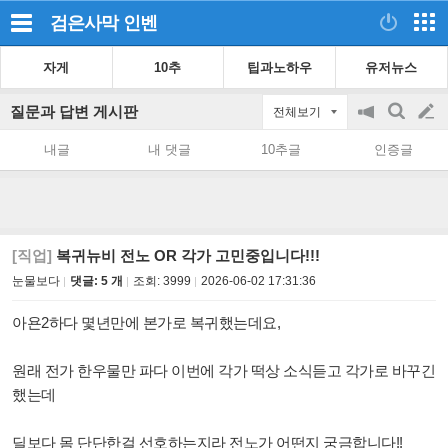
검은사막
인벤
자게
10추
팁과노하우
유저뉴스
질문과 답변 게시판
전체보기
공
검
글
지
색
내글
내 댓글
10추글
인증글
on/off
쓰
기
[직업]
복귀뉴비 전노 OR 각가 고민중입니다!!!
눈물보다
댓글: 5 개
조회:
3999
2026-06-02 17:31:36
아욘2하다 몇년만에 본가로 복귀했는데요,
원래 전가 한우물만 파다 이번에 각가 떡상 소식듣고 각가로 바꾸긴
했는데
딜보다 몸 단단한걸 선호하는지라 전노가 어떤지 궁금합니다!!