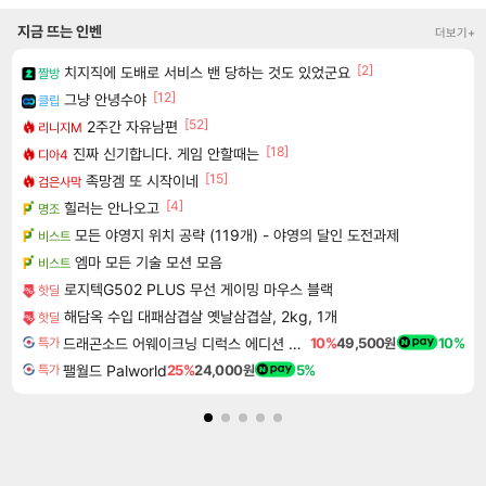
지금 뜨는 인벤
더보기+
[2]
치지직에 도배로 서비스 밴 당하는 것도 있었군요
짤방
[12]
그냥 안녕수야
클립
[52]
2주간 자유남편
리니지M
[18]
진짜 신기합니다. 게임 안할때는
디아4
[15]
족망겜 또 시작이네
검은사막
[4]
힐러는 안나오고
명조
모든 야영지 위치 공략 (119개) - 야영의 달인 도전과제
비스트
엠마 모든 기술 모션 모음
비스트
로지텍G502 PLUS 무선 게이밍 마우스 블랙
핫딜
해담옥 수입 대패삼겹살 옛날삼겹살, 2kg, 1개
핫딜
드래곤소드 어웨이크닝 디럭스 에디션 DragonSword Awakening Deluxe Edition
10%
49,500원
10%
특가
팰월드 Palworld
25%
24,000원
5%
특가