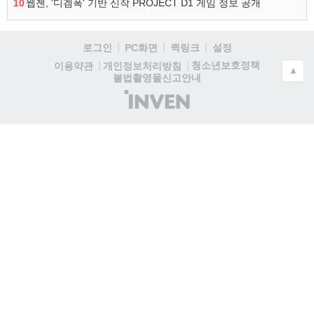
10
웹젠, '디겜폭' 기반 신작 PROJECT D1 게임 정보 공개
로그인
PC화면
퀵링크
설정
청소년보호정책
이용약관
개인정보처리방침
▲
불법촬영물신고안내
(주)
인
벤