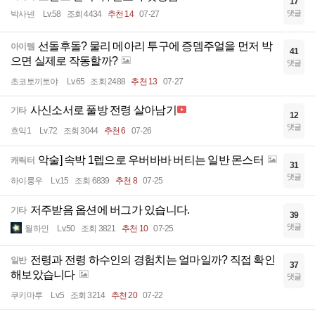
17
댓글
박사넨
Lv.58
조회 4434
추천 14
07-27
선돌후돌? 물리 메아리 투구에 증뎀주얼을 먼저 박
아이템
41
으면 실제로 작동할까?
댓글
초코토끼토야
Lv.65
조회 2488
추천 13
07-27
사신소서로 풀방 전령 살아남기
기타
12
댓글
흐익1
Lv.72
조회 3044
추천 6
07-26
악술] 속박 1렙으로 우버바바 버티는 일반 몬스터
캐릭터
31
댓글
하이룽우
Lv.15
조회 6839
추천 8
07-25
저주받음 옵션에 버그가 있습니다.
기타
39
댓글
월하인
Lv.50
조회 3821
추천 10
07-25
전령과 전령 하수인의 경험치는 얼마일까? 직접 확인
일반
37
해보았습니다
댓글
쿠키마루
Lv.5
조회 3214
추천 20
07-22