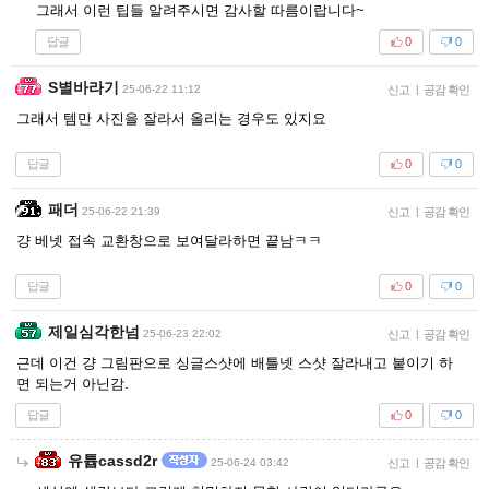
그래서 이런 팁들 알려주시면 감사할 따름이랍니다~
답글
0
0
S별바라기
25-06-22 11:12
신고
|
공감 확인
그래서 템만 사진을 잘라서 올리는 경우도 있지요
답글
0
0
패더
25-06-22 21:39
신고
|
공감 확인
걍 베넷 접속 교환창으로 보여달라하면 끝남ㅋㅋ
답글
0
0
제일심각한넘
25-06-23 22:02
신고
|
공감 확인
근데 이건 걍 그림판으로 싱글스샷에 배틀넷 스샷 잘라내고 붙이기 하
면 되는거 아닌감.
답글
0
0
유튭cassd2r
25-06-24 03:42
신고
|
공감 확인