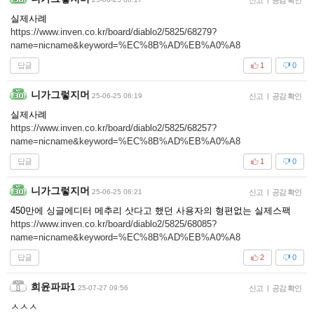
실제사례
https://www.inven.co.kr/board/diablo2/5825/68279?
name=nicname&keyword=%EC%8B%AD%EB%A0%A8
답글
1
0
니가그렇지머
25-06-25 06:19
신고
|
공감 확인
실제사례
https://www.inven.co.kr/board/diablo2/5825/68257?
name=nicname&keyword=%EC%8B%AD%EB%A0%A8
답글
1
0
니가그렇지머
25-06-25 06:21
신고
|
공감 확인
450만에 싱글에디터 메추리 삿다고 했던 사용자의 형편없는 실제스팩
https://www.inven.co.kr/board/diablo2/5825/68085?
name=nicname&keyword=%EC%8B%AD%EB%A0%A8
답글
2
0
희윤파파1
25-07-27 09:56
신고
|
공감 확인
ㅅㅅㅅ