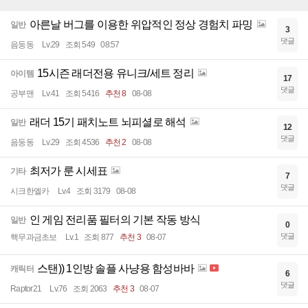
아른날 버그를 이용한 위압적인 정상 경험치 파밍
일반
3
댓글
음둥동
Lv.29
조회 549
08:57
15시즌 래더전용 유니크/세트 정리
아이템
17
댓글
공부맨
Lv.41
조회 5416
추천 8
08-08
래더 15기 패치노트 뇌피셜로 해석
일반
12
댓글
음둥동
Lv.29
조회 4536
추천 2
08-08
최저가 룬 시세표
기타
7
댓글
시크한엘카
Lv.4
조회 3179
08-08
인 게임 전리품 필터의 기본 작동 방식
일반
0
댓글
핵무과금초보
Lv.1
조회 877
추천 3
08-07
스탠)) 1인방 솔플 사냥용 함성바바
캐릭터
6
댓글
Raptor21
Lv.76
조회 2063
추천 3
08-07