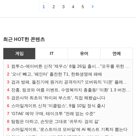
1
2
3
4
5
최근 HOT한 콘텐츠
게임
IT
유머
연예
1
컴투스-에이버튼 신작 '제우스' 8월 26일 출시…"모두를 위한 경쟁"
2
'오너' 빼고, '페인터' 출전한 T1, 한화생명에 패배
3
검과 방패, 돌진기에 원거리 공격까지? 오버워치 '디몬' 플레이 영상
4
잔홍, 링코와 여름 이벤트, 수영복까지 총출동! '이환' 1.3 버전 방송 정리
5
검은사막 최초의 '하이퍼 부스트', 직접 해봤습니다
6
스마일게이트 신작 '이클립스', 9월 10일 정식 출시
7
'GTA6' 예약 구매, 테이크투 "전례 없는 수준"
8
탐험은 더하고, 손맛은 그대로 '귀무자: 검의 길'
9
스마일게이트, '로스트아크 모바일'에 AI 퀘스트 기획자 뽑는다