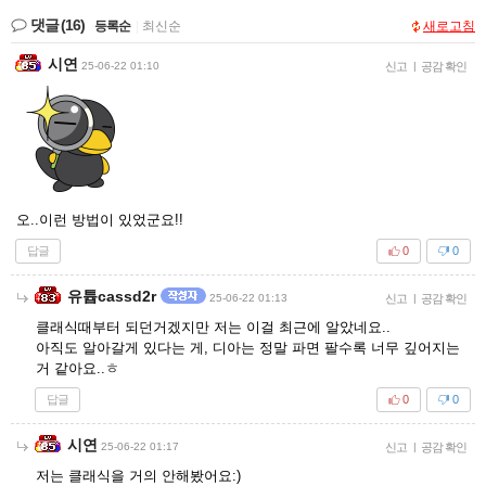
댓글
(16)
등록순
|
최신순
새로고침
시연
25-06-22 01:10
신고
|
공감 확인
오..이런 방법이 있었군요!!
답글
0
0
유튭cassd2r
25-06-22 01:13
신고
|
공감 확인
클래식때부터 되던거겠지만 저는 이걸 최근에 알았네요..
아직도 알아갈게 있다는 게, 디아는 정말 파면 팔수록 너무 깊어지는
거 같아요..ㅎ
답글
0
0
시연
25-06-22 01:17
신고
|
공감 확인
저는 클래식을 거의 안해봤어요:)