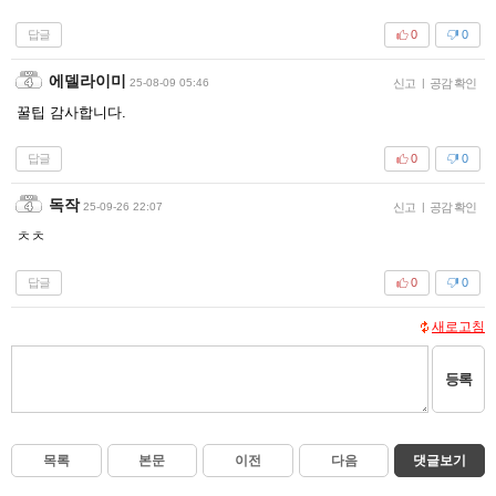
답글
0
0
에델라이미
25-08-09 05:46
신고
|
공감 확인
꿀팁 감사합니다.
답글
0
0
독작
25-09-26 22:07
신고
|
공감 확인
ㅊㅊ
답글
0
0
새로고침
등록
목록
본문
이전
다음
댓글보기