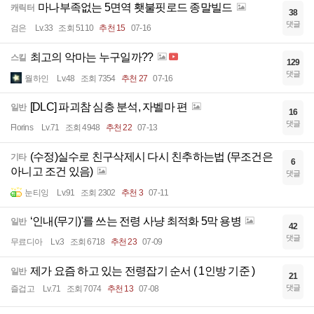
마나부족없는 5면역 횃불핏로드 종말빌드
캐릭터
38
댓글
검은
Lv.33
조회 5110
추천 15
07-16
최고의 악마는 누구일까??
스킬
129
댓글
월하인
Lv.48
조회 7354
추천 27
07-16
[DLC] 파괴참 심층 분석, 자벨마 편
일반
16
댓글
Florins
Lv.71
조회 4948
추천 22
07-13
(수정)실수로 친구삭제시 다시 친추하는법 (무조건은
기타
6
아니고 조건 있음)
댓글
눈티잉
Lv.91
조회 2302
추천 3
07-11
‘인내(무기)'를 쓰는 전령 사냥 최적화 5막 용병
일반
42
댓글
무료디아
Lv.3
조회 6718
추천 23
07-09
제가 요즘 하고 있는 전령잡기 순서 ( 1인방 기준 )
일반
21
댓글
즐겁고
Lv.71
조회 7074
추천 13
07-08