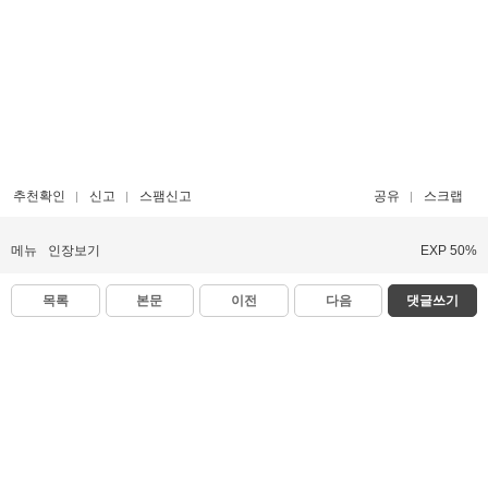
추천확인
신고
스팸신고
공유
스크랩
메뉴
인장보기
EXP 50%
목록
본문
이전
다음
댓글쓰기