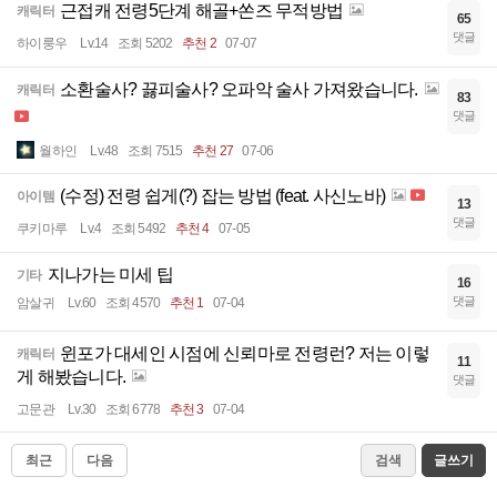
근접캐 전령5단계 해골+쏜즈 무적방법
캐릭터
65
댓글
하이룽우
Lv.14
조회 5202
추천 2
07-07
소환술사? 끓피술사? 오파악 술사 가져왔습니다.
캐릭터
83
댓글
월하인
Lv.48
조회 7515
추천 27
07-06
(수정) 전령 쉽게(?) 잡는 방법 (feat. 사신노바)
아이템
13
댓글
쿠키마루
Lv.4
조회 5492
추천 4
07-05
지나가는 미세 팁
기타
16
댓글
암살귀
Lv.60
조회 4570
추천 1
07-04
윈포가 대세인 시점에 신뢰마로 전령런? 저는 이렇
캐릭터
11
게 해봤습니다.
댓글
고문관
Lv.30
조회 6778
추천 3
07-04
최근
다음
검색
글쓰기