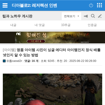
디아블로2: 레저렉션
인벤
팁과 노하우 게시판
전체보기
공
검
글
지
색
내글
내 댓글
10추글
인증글
on/off
쓰
기
[아이템]
명품 아이템 사진이 싱글 에디터 아이템인지 정식 배틀
넷인지 알 수 있는 방법
유튭cassd2r
댓글: 16 개
조회:
9245
추천:
20
2025-06-22 00:26:00