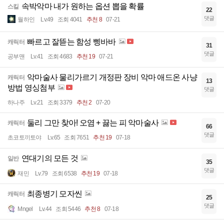
속박악마 내가 원하는 옵션 뽑을 확률
스킬
22
댓글
월하인
Lv.49
조회 4041
추천 8
07-21
빠르고 잘뜯는 함성 삥바바
캐릭터
31
댓글
공부맨
Lv.41
조회 4683
추천 19
07-21
악마술사 물리가르기 개정판 장비 악마 애드온 사냥
캐릭터
13
방법 영싱첨부
댓글
하나주
Lv.21
조회 3379
추천 2
07-20
둘리 그만 찾아! 오염 + 끓는 피 악마술사
캐릭터
66
댓글
초코토끼토야
Lv.65
조회 7651
추천 19
07-18
연대기의 모든 것
일반
35
댓글
재민
Lv.79
조회 6538
추천 19
07-18
최종병기 모자씬
캐릭터
25
댓글
Mngel
Lv.44
조회 5446
추천 8
07-18