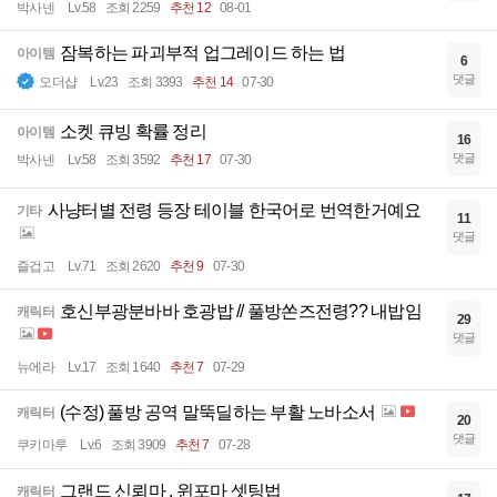
박사넨
Lv.58
조회 2259
추천 12
08-01
잠복하는 파괴부적 업그레이드 하는 법
아이템
6
댓글
오더샵
Lv.23
조회 3393
추천 14
07-30
소켓 큐빙 확률 정리
아이템
16
댓글
박사넨
Lv.58
조회 3592
추천 17
07-30
사냥터별 전령 등장 테이블 한국어로 번역한거예요
기타
11
댓글
즐겁고
Lv.71
조회 2620
추천 9
07-30
호신부광분바바 호광밥 // 풀방쏜즈전령?? 내밥임
캐릭터
29
댓글
뉴에라
Lv.17
조회 1640
추천 7
07-29
(수정) 풀방 공역 말뚝딜하는 부활 노바소서
캐릭터
20
댓글
쿠키마루
Lv.6
조회 3909
추천 7
07-28
그랜드 신뢰마 , 윈포마 셋팅법
캐릭터