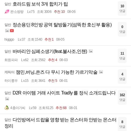
호라드림 보석 3개 합치가 팁
일반
10
댓글
완소팡팡
Lv.75
조회 3006
추천 10
08-06
정손용딘 8인방 공역 탈방돌기(섬뜩한 호신부 활용)
일반
0
댓글
higggo
Lv.37
조회 1540
추천 1
08-05
바바리안 심폐소생기(feat.불사조,인챈)
일반
11
댓글
희원파파
Lv.62
조회 2562
추천 4
08-03
잼민,버닝,쏜즈 다 무시 가능한 가르기악술
캐릭터
4
댓글
하이룽우
Lv.15
조회 3641
추천 5
08-01
D2R 아이템 거래 사이트 Tradly 를 정식 소개드립니다
일반
162
댓글
4층아가씨
Lv.59
조회 6125
추천 68
08-01
다인방에서 드랍율 영향 받는 몬스터와 안받는 몬스터
일반
8
정리
댓글