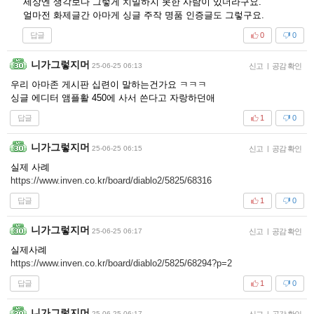
세상엔 생각보다 그렇게 치밀하지 못한 사람이 있더라구요.
얼마전 화제글간 아마게 싱글 주작 명품 인증글도 그렇구요.
답글
0
0
니가그렇지머
25-06-25 06:13
신고
|
공감 확인
우리 아마존 게시판 십련이 말하는건가요 ㅋㅋㅋ
싱글 에디터 앰플활 450에 사서 쓴다고 자랑하던애
답글
1
0
니가그렇지머
25-06-25 06:15
신고
|
공감 확인
실제 사례
https://www.inven.co.kr/board/diablo2/5825/68316
답글
1
0
니가그렇지머
25-06-25 06:17
신고
|
공감 확인
실제사례
https://www.inven.co.kr/board/diablo2/5825/68294?p=2
답글
1
0
니가그렇지머
25-06-25 06:17
신고
|
공감 확인