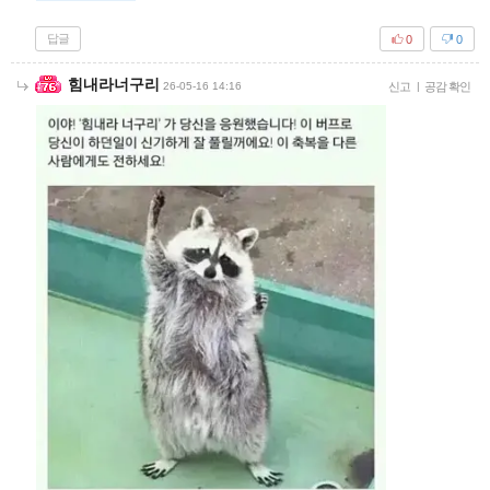
답글
0
0
힘내라너구리
26-05-16 14:16
신고
|
공감 확인