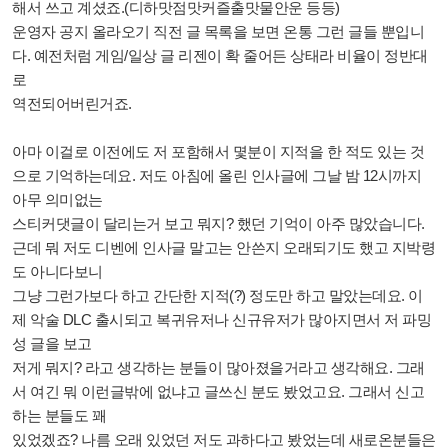
해서 쓰고 계셨죠.(디하맛점맛커즐출맛물안운 등등)
운영자 공지 올라오기 직전 글 목록을 보면 온통 그런 글들 뿐입니
다. 예전처럼 게임/일상 글 리젠이 확 줄어든 상태라 비율이 정반대
로
역전되어버린거죠.
아마 이걸로 이전에도 저 포함해서 몇분이 지적을 한 적도 있는 것
으로 기억하는데요. 저도 아침에 올린 인사글에 그날 밤 12시까지
아무 의미없는
스티커댓글이 달리는거 보고 뭐지? 했던 기억이 아주 많았습니다.
근데 뭐 저도 디벤에 인사글 말고는 안쓴지 오래되기도 했고 지박령
도 아니다보니
그냥 그런가보다 하고 간단한 지적(?) 정도만 하고 말았는데요. 이
제 악술 DLC 출시되고 복귀유저나 신규유저가 많아지면서 저 파밍
성 글을 보고
저게 뭐지? 라고 생각하는 분들이 많아졌을거라고 생각해요. 그래
서 여긴 뭐 이런글밖에 없냐고 글쓰신 분도 봤었고요. 그래서 신고
하는 분들도 꽤
있었겠죠? 나름 오래 있었던 저도 과하다고 봤었는데 새로온분들은