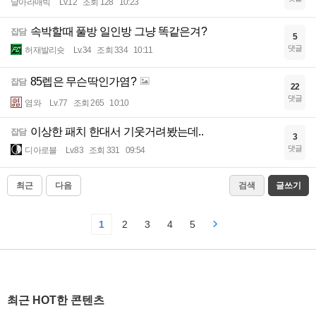
날아라매빅
Lv.12
조회 128
10:23
속박할때 풀방 일인방 그냥 똑같은겨?
잡담
5
댓글
허재발리슛
Lv.34
조회 334
10:11
85렙은 무슨딱인가염?
잡담
22
댓글
염와
Lv.77
조회 265
10:10
이상한 패치 한대서 기웃거려봤는데..
잡담
3
댓글
디아로블
Lv.83
조회 331
09:54
최근
다음
검색
글쓰기
1
2
3
4
5
최근 HOT한 콘텐츠