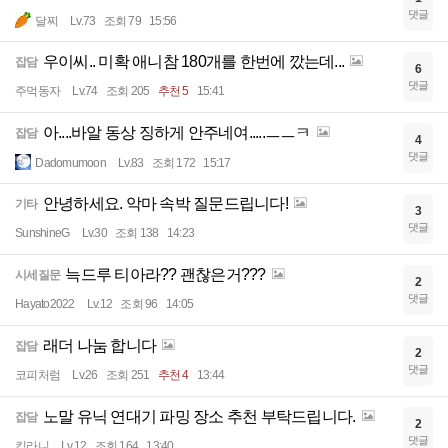
댓글
달찌
Lv.73
조회 79
15:56
우이씨.. 미확 애니참 180개를 한번에 깠는데...
잡담
6
댓글
주먹동자
Lv.74
조회 205
추천 5
15:41
아....바알 동상 징하게 안주네여.....ㅡㅡㅋ
잡담
4
댓글
Dadomumoon
Lv.83
조회 172
15:17
안녕하세요. 악마 속박 질문드립니다!
기타
3
댓글
SunshineG
Lv.30
조회 138
14:23
늑드루 티아라?? 괜찮은거???
시세질문
2
댓글
Hayato2022
Lv.12
조회 96
14:05
래더 나눔 합니다
잡담
2
댓글
코피처럼
Lv.26
조회 251
추천 4
13:44
노말 유닉 연대기 파밍 장소 추천 부탁드립니다.
잡담
2
댓글
킹라니
Lv.12
조회 164
13:40