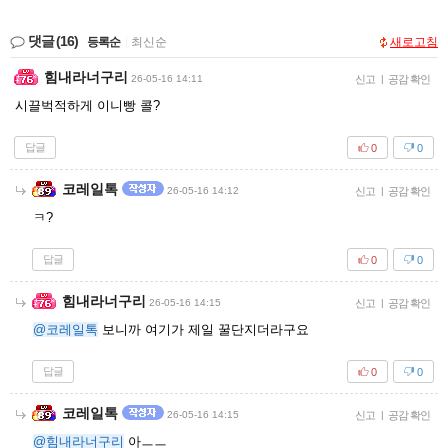
댓글
(16)
등록순
|
최신순
새로고침
힘내라너구리
26-05-16 14:11
신고
|
공감 확인
시끌벅적하게 이니빵 콜?
답글
0
0
코레일톡
26-05-16 14:12
신고
|
공감 확인
ㅋ?
답글
0
0
힘내라너구리
26-05-16 14:15
신고
|
공감 확인
@코레일톡
보니까 여기가 제일 꿀단지더라구요
답글
0
0
코레일톡
26-05-16 14:15
신고
|
공감 확인
@힘내라너구리
아ㅡㅡ