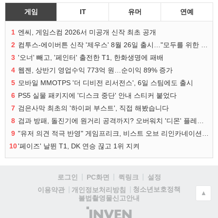
게임
IT
유머
연예
1
엔씨, 게임스컴 2026서 미공개 신작 최초 공개
2
컴투스-에이버튼 신작 '제우스' 8월 26일 출시…"모두를 위한 경쟁"
3
'오너' 빼고, '페인터' 출전한 T1, 한화생명에 패배
4
웹젠, 상반기 영업수익 773억 원…순이익 89% 증가
5
모바일 MMOTPS '더 디비전 리서전스', 6일 스팀에도 출시
6
PS5 실물 패키지에 '디스크 중단' 안내 스티커 붙었다
7
검은사막 최초의 '하이퍼 부스트', 직접 해봤습니다
8
검과 방패, 돌진기에 원거리 공격까지? 오버워치 '디몬' 플레이 영상
9
"유저 의견 적극 반영" 게임프리크, 비스트 오브 리인카네이션 개선 나선다
10
'페이즈' 날뛴 T1, DK 연승 끊고 1위 지켜
로그인
PC화면
퀵링크
설정
청소년보호정책
이용약관
개인정보처리방침
▲
불법촬영물신고안내
(주)