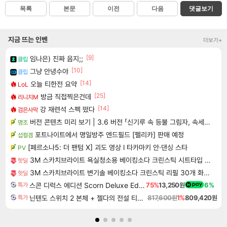
목록
본문
이전
다음
댓글보기
지금 뜨는 인벤
더보기+
[9]
임나은) 진짜 음지;;
클립
[10]
그냥 안녕수야
클립
[14]
오늘 티한전 요약
LoL
[25]
방금 직접찍은건데
리니지M
[14]
강 재련석 스펙 떴다
검은사막
버전 콘텐츠 미리 보기 | 3.6 버전 「신기루 속 등불 그림자, 속세에 깃든 검의 결심」이 8월 20일에 업데이트됩니다!
명조
포트나이트에서 명일방주 엔드필드 [펠리카] 판매 예정
섭컬겜
[페르소나5: 더 팬텀 X] 괴도 영상 l 타카마키 안·댄싱 스타
PV
3M 스카치브라이트 욕실청소용 베이킹소다 크린스틱 시트타입 소형 80매(40매x2개)
핫딜
3M 스카치브라이트 변기솔 베이킹소다 크린스틱 리필 30개 화장실 욕실 청소솔 변기클리너
핫딜
스콘 디럭스 에디션 Scorn Deluxe Edition
75%
13,250원
6%
특가
닌텐도 스위치 2 본체 + 젤다의 전설 티어스 오브 더 킹덤 닌텐도 스위치 2 에디션 + 젤다의 전설 브레스 오브 더 와일드 닌텐도 스위치 2 에디션 번들
817,600원
1%
809,420원
특가