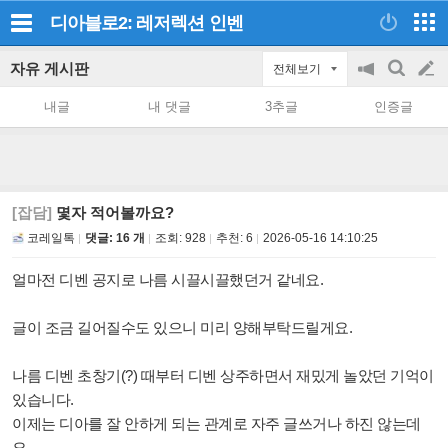
디아블로2: 레저렉션
인벤
자유 게시판
전체보기
공
검
글
지
색
내글
내 댓글
3추글
인증글
on/off
쓰
기
[잡담]
몇자 적어볼까요?
코레일톡
댓글: 16 개
조회:
928
추천:
6
2026-05-16 14:10:25
얼마전 디벤 공지로 나름 시끌시끌했던거 같네요.
글이 조금 길어질수도 있으니 미리 양해부탁드릴게요.
나름 디벤 초창기(?) 때부터 디벤 상주하면서 재밌게 놀았던 기억이
있습니다.
이제는 디아를 잘 안하게 되는 관계로 자주 글쓰거나 하진 않는데
요.