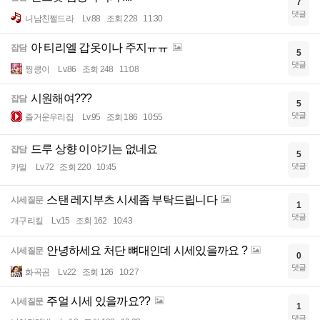
7
댓글
니남친쩔드라
Lv.88
조회 228
11:30
아 티리엘 갑옷이나 주지ㅠㅠ
잡담
5
댓글
찡킁이
Lv.86
조회 248
11:08
시원해여???
잡담
5
댓글
즐거운우리집
Lv.95
조회 186
10:55
드루 상향 이야기는 없네요
잡담
5
댓글
카밀
Lv.72
조회 220
10:45
스탠 레지부츠 시세좀 부탁드립니다
시세질문
1
댓글
개구리킬
Lv.15
조회 162
10:43
안녕하세요 처단 뼈대인데 시세있을까요 ?
시세질문
0
댓글
화곡곰
Lv.22
조회 126
10:27
주얼 시세 있을까요??
시세질문
1
댓글