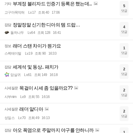
부계정 블리자드 인증기 등록은 했는데...
기타
5
댓글
고구마목막혀
Lv.17
조회 40
17:06
정말정말 신기한 디아의 템 드랍…
잡담
4
댓글
돌하나두
Lv.64
조회 128
16:41
래더 스탠 차이가 뭔가요
정보
1
댓글
스펙테이털
Lv.19
조회 90
16:33
세계석 및 동상.. 패치가
잡담
2
댓글
암살귀
Lv.61
조회 149
16:18
목걸이 시세 좀 있을까요??
시세질문
2
댓글
사부nim
Lv.9
조회 55
16:16
래더 알디아
시세질문
2
댓글
성일스
Lv.70
조회 49
16:13
아오 폭염으로 주말까지 야구를 안하니까
잡담
1