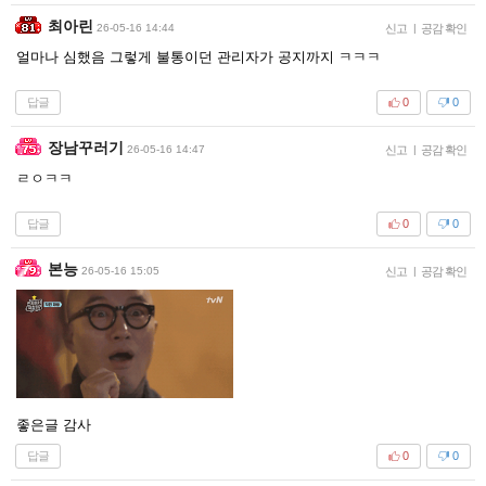
최아린
26-05-16 14:44
신고
|
공감 확인
얼마나 심했음 그렇게 불통이던 관리자가 공지까지 ㅋㅋㅋ
답글
0
0
장남꾸러기
26-05-16 14:47
신고
|
공감 확인
ㄹㅇㅋㅋ
답글
0
0
본능
26-05-16 15:05
신고
|
공감 확인
좋은글 감사
답글
0
0