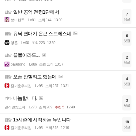
일반 공역 전령1단에서
잡담
7
댓글
보아헨콕
Lv.81
조회 144
13:39
유닉 연대기 은근 스트레스네
잡담
6
댓글
영혼
Lv.90
조회 223
13:39
끝물이라도....
잡담
2
댓글
paladding
Lv.86
조회 184
13:37
오픈 안할려고 했는데
잡담
4
댓글
즐거운우리집
Lv.95
조회 237
13:31
나눔합니다.
기타
3
댓글
걸리면쌍코피
Lv.73
조회 209
추천 5
12:40
15시즌에 시작하는 뉴빕니다
잡담
18
댓글
즐거운우리집
Lv.95
조회 315
12:19