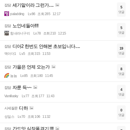
세기말이라 그런가.....
잡담
5
댓글
paladding
Lv.86
조회 285
12:17
노인네들아!!!!
잡담
5
댓글
힘내라너구리
Lv.78
조회 210
12:15
디아2 한번도 안해본 초보입니다.....
잡담
19
댓글
맥아더1
Lv.5
조회 315
11:53
가을은 언제 오는가
잡담
8
댓글
뇸뇸
Lv.85
조회 180
11:45
자룬 득~~
잡담
4
댓글
Vanillasky
Lv.77
조회 177
11:43
디하
시세질문
0
댓글
성일스
Lv.70
조회 106
11:32
간드앗 심장폭격기 !!!!
잡담