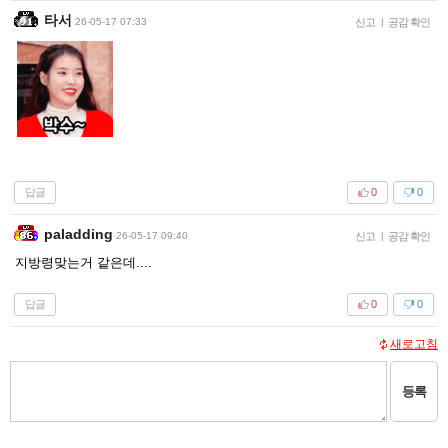
타서
26-05-17 07:33
신고
|
공감 확인
답글
0
0
paladding
26-05-17 09:40
신고
|
공감 확인
지방령맞는거 같은데....
답글
0
0
새로고침
등록