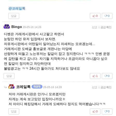
@코레일톡
답글
0
0
Bingo
26-05-16 14:26
신고
|
공감 확인
디벤은 거래게시판에서 사고팔고 하면서
눈팅만 하던 유저 입장에서 보자면.
자유게시판에서 어떤일이 일어났는지 자세히는 모르겠는데...
거래게시판 도배글 홍보글로 개판나는 마당에
선량하게 떠들고 노는유저는 칼같이 잡고 정지한다니 ㅋㅋㅋ 인벤 운영
에 감탄을 하고 갑니다. 자기들 지적하거나 조금이라도 아니꼽다 싶으
면 칼같이 정지하고 차단하던대
불법광고는 ㅋㅋ 24시간 돌아가도 처다보도 않네요
답글
1
0
코레일톡
26-05-16 14:28
신고
|
공감 확인
저야 거래게시판은 안가니 모르겠지만
자게는 계속 보고있던 입장이니까요ㅎ
저 아이디 해킹당해서 거래게 도배하다 정지도 먹어봤습니다ㅋㅋ
답글
0
0