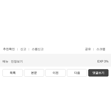
추천확인
신고
스팸신고
공유
스크랩
메뉴
인장보기
EXP 3%
목록
본문
이전
다음
댓글쓰기