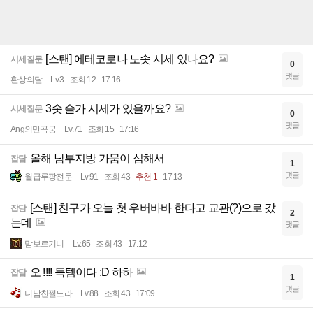
[스탠] 에테코로나 노솟 시세 있나요?
시세질문
0
댓글
환상의달
Lv.3
조회 12
17:16
3솟 슬가 시세가 있을까요?
시세질문
0
댓글
Ang의만곡궁
Lv.71
조회 15
17:16
올해 남부지방 가뭄이 심해서
잡담
1
댓글
월급루팡전문
Lv.91
조회 43
추천 1
17:13
[스탠] 친구가 오늘 첫 우버바바 한다고 교관(?)으로 갔
잡담
2
는데
댓글
맘보르기니
Lv.65
조회 43
17:12
오 !!!! 득템이다 :D 하하
잡담
1
댓글
니남친쩔드라
Lv.88
조회 43
17:09