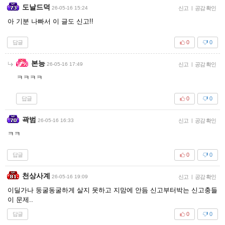
도날드덕
26-05-16 15:24
신고
|
공감 확인
아 기분 나빠서 이 글도 신고!!
답글
0
0
본능
26-05-16 17:49
신고
|
공감 확인
ㅋㅋㅋㅋ
답글
0
0
곽범
26-05-16 16:33
신고
|
공감 확인
ㅋㅋ
답글
0
0
천상사계
26-05-16 19:09
신고
|
공감 확인
이딜가나 둥굴동굴하게 살지 못하고 지맘에 안듬 신고부터박는 신고충들
이 문제..
답글
0
0