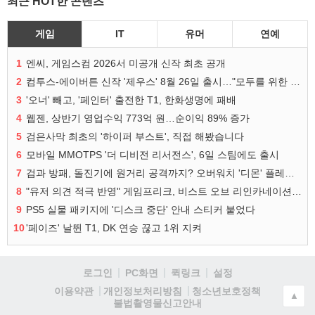
최근 HOT한 콘텐츠
게임
IT
유머
연예
1
엔씨, 게임스컴 2026서 미공개 신작 최초 공개
2
컴투스-에이버튼 신작 '제우스' 8월 26일 출시…"모두를 위한 경쟁"
3
'오너' 빼고, '페인터' 출전한 T1, 한화생명에 패배
4
웹젠, 상반기 영업수익 773억 원…순이익 89% 증가
5
검은사막 최초의 '하이퍼 부스트', 직접 해봤습니다
6
모바일 MMOTPS '더 디비전 리서전스', 6일 스팀에도 출시
7
검과 방패, 돌진기에 원거리 공격까지? 오버워치 '디몬' 플레이 영상
8
"유저 의견 적극 반영" 게임프리크, 비스트 오브 리인카네이션 개선 나선다
9
PS5 실물 패키지에 '디스크 중단' 안내 스티커 붙었다
10
'페이즈' 날뛴 T1, DK 연승 끊고 1위 지켜
로그인
PC화면
퀵링크
설정
청소년보호정책
이용약관
개인정보처리방침
▲
불법촬영물신고안내