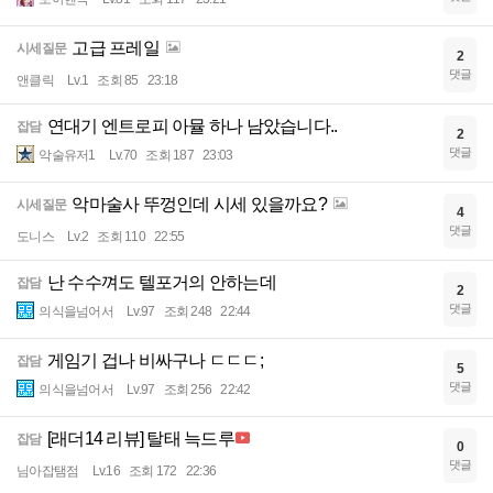
고급 프레일
시세질문
2
댓글
앤클릭
Lv.1
조회 85
23:18
연대기 엔트로피 아뮬 하나 남았습니다..
잡담
2
댓글
악술유저1
Lv.70
조회 187
23:03
악마술사 뚜껑인데 시세 있을까요?
시세질문
4
댓글
도니스
Lv.2
조회 110
22:55
난 수수껴도 텔포거의 안하는데
잡담
2
댓글
의식을넘어서
Lv.97
조회 248
22:44
게임기 겁나 비싸구나 ㄷㄷㄷ;
잡담
5
댓글
의식을넘어서
Lv.97
조회 256
22:42
[래더14 리뷰] 탈태 늑드루
잡담
0
댓글
님아잡탬점
Lv.16
조회 172
22:36