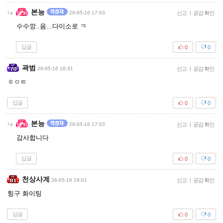
본능
26-05-16 17:03
신고
|
공감 확인
수수깡..음...다이소로 ㅋ
답글
0
0
곽범
26-05-16 16:31
신고
|
공감 확인
ㅎㅇㅌ
답글
0
0
본능
26-05-16 17:03
신고
|
공감 확인
감사합니다
답글
0
0
천상사계
26-05-16 19:01
신고
|
공감 확인
힝구 화이팅
답글
0
0