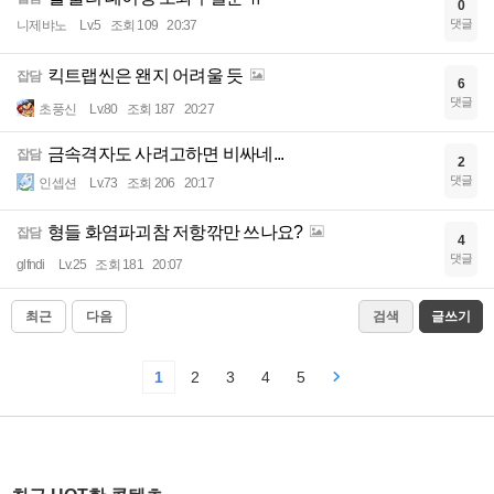
0
댓글
니제뱌노
Lv.5
조회 109
20:37
킥트랩씬은 왠지 어려울 듯
잡담
6
댓글
초풍신
Lv.80
조회 187
20:27
금속격자도 사려고하면 비싸네...
잡담
2
댓글
인셉션
Lv.73
조회 206
20:17
형들 화염파괴참 저항깎만 쓰나요?
잡담
4
댓글
glfndi
Lv.25
조회 181
20:07
최근
다음
검색
글쓰기
1
2
3
4
5