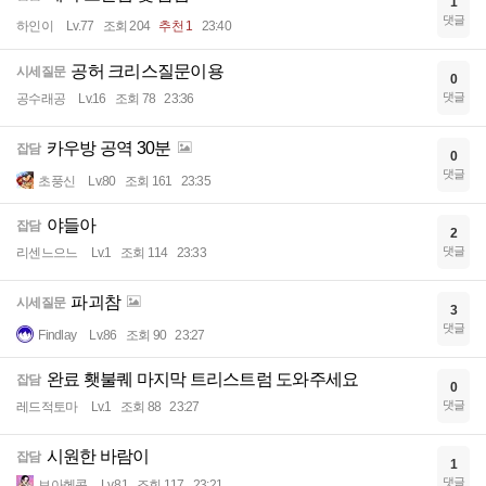
1
댓글
하인이
Lv.77
조회 204
추천 1
23:40
공허 크리스질문이용
시세질문
0
댓글
공수래공
Lv.16
조회 78
23:36
카우방 공역 30분
잡담
0
댓글
초풍신
Lv.80
조회 161
23:35
야들아
잡담
2
댓글
리센느으느
Lv.1
조회 114
23:33
파괴참
시세질문
3
댓글
Findlay
Lv.86
조회 90
23:27
완료 횃불퀘 마지막 트리스트럼 도와주세요
잡담
0
댓글
레드적토마
Lv.1
조회 88
23:27
시원한 바람이
잡담
1
댓글
보아헨콕
Lv.81
조회 117
23:21