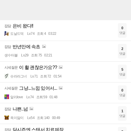
은비 왔다!!
잡담
0
댓글
도날드덕
Lv.74
조회 4
03:22
반년만에 속초
잡담
2
댓글
생수터블
Lv.29
조회 75
02:21
이 활 괜찮은가요??
시세질문
5
댓글
슈라라그너
Lv.71
조회 72
01:54
그냥...느낌 있어서...
시세질문
0
댓글
알리love
Lv.74
조회 59
01:48
나쁜..넘
잡담
1
댓글
옥이앓이
Lv.54
조회 140
00:49
담시즌엔 스탠서 치료제작
잡담