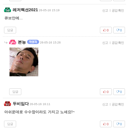
레저렉션2021
26-05-16 15:19
신고
|
공감 확인
큐브안에...
답글
0
0
본능
26-05-16 15:26
신고
|
공감 확인
답글
0
0
두비임다
26-05-16 16:11
신고
|
공감 확인
아쉬운데로 수수깡이라도 가지고 노세요!~
답글
0
0