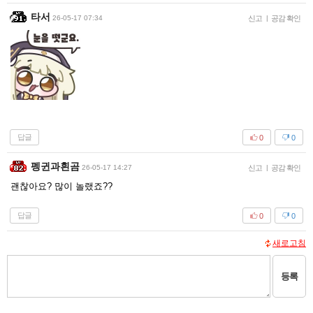
타서
26-05-17 07:34
신고
|
공감 확인
답글
0
0
펭귄과흰곰
26-05-17 14:27
신고
|
공감 확인
괜찮아요? 많이 놀랬죠??
답글
0
0
새로고침
등록