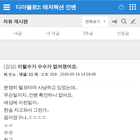
디아블로2: 레저렉션
인벤
자유 게시판
전체보기
공
검
글
지
색
내글
내 댓글
3추글
인증글
on/off
쓰
기
[잡담]
이럴수가 수수가 없어졌어요.
본능
댓글: 11 개
조회:
828
2026-05-16 14:59:06
분명히 텔포타며 사냥하고 있었는데..
무슨일이지..인벤 확인하니 없어요.
세상에 이런일이..
한숨 자고와서 그런가..
꿈이였구나..ㄷㄷㄷㄷ
ㅜㅜ
수수
힝구