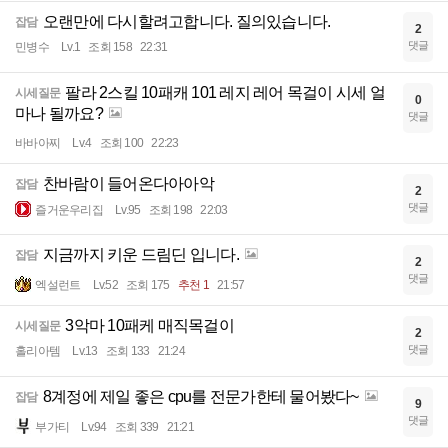
오랜만에 다시할려고합니다. 질의있습니다.
잡담
2
댓글
민병수
Lv.1
조회 158
22:31
팔라 2스킬 10패캐 101 레지 레어 목걸이 시세 얼
시세질문
0
마나 될까요?
댓글
바바아찌
Lv.4
조회 100
22:23
찬바람이 들어온다아아악
잡담
2
댓글
즐거운우리집
Lv.95
조회 198
22:03
지금까지 키운 드림딘 입니다.
잡담
2
댓글
엑설런트
Lv.52
조회 175
추천 1
21:57
3악마 10패케 매직목걸이
시세질문
2
댓글
홀리아템
Lv.13
조회 133
21:24
8계정에 제일 좋은 cpu를 전문가한테 물어봤다~
잡담
9
댓글
부가티
Lv.94
조회 339
21:21