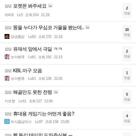
포켓몬 봐주세요
잡담
2
댓글
하찌8
Lv.5
조회 154
21:19
똥을 누다가 무심코 거울을 봤는데..
잡담
20
댓글
양념통닭
Lv.85
조회 270
21:18
유재석 앞에서 극딜 ㅋㅋ
잡담
2
댓글
보아헨콕
Lv.81
조회 192
21:13
KBL 마구 모음
잡담
1
댓글
보아헨콕
Lv.81
조회 139
21:05
해골만도 못한 전령
잡담
5
댓글
카르짱
Lv.41
조회 227
21:00
휴대용 게임기는 어떤게 좋음?
잡담
4
댓글
의식을넘어서
Lv.97
조회 158
21:00
헬 둘리 테이밍 도와주실분 ㅠ
잡담