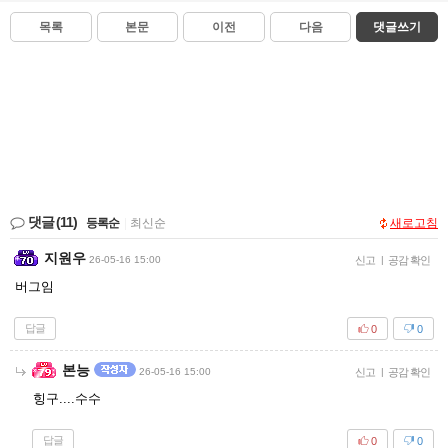
목록
본문
이전
다음
댓글쓰기
댓글
(11)
등록순
|
최신순
새로고침
지원우
26-05-16 15:00
신고
|
공감 확인
버그임
답글
0
0
본능
26-05-16 15:00
신고
|
공감 확인
힝구....수수
답글
0
0