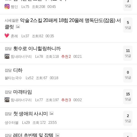
3
댓글
햄딘
Lv.75
조회 208
00:45
악술 2스킬 20패케 18힘 20올레 맹독단도(잡옵) 서
시세질문
5
클릿
댓글
혼례
Lv.37
조회 82
00:35
횟수로 이니힐링하니까
잡담
11
댓글
힘내라너구리
Lv.78
조회 118
추천 2
00:21
디하
잡담
0
댓글
불타는국수
Lv.52
조회 67
00:18
마격타임
잡담
15
댓글
힘내라너구리
Lv.77
조회 197
추천 3
00:02
첫 생애의 사시미
잡담
2
댓글
생수터블
Lv.29
조회 172
23:55
레더 초반템 및 잡템
잡담