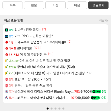
목록
본문
이전
다음
댓글보기
지금 뜨는 인벤
더보기+
[7]
임나은) 진짜 음지;;
클립
마크 RPG 고민하는 이경민?
클립
[2]
이케부쿠로 팝업행사 코스프레이어들!!
이환
[173]
분내학개론
메이플
[10]
이 맛에 주말던전 돔
리니지M
아키츠 아키나 성우 정보 및 주요 필모
아스오라
무한대 아난타 유출과 앞으로의 예상 (루머)
섭컬겜
[페르소나5: 더 팬텀 X] 괴도 영상 l 타카마키 안·댄싱 스타
PV
햇반 백미밥 210g x 45개
핫딜
권은비, 일본 공연 꼭노 영상
핫딜
바이오닉 베이 디럭스 에디션 Bionic Bay Deluxe Edition
75%
6,700원
5%
특가
드래곤소드 어웨이크닝 디럭스 에디션 DragonSword Awakening Deluxe Edition
10%
49,500원
10%
특가