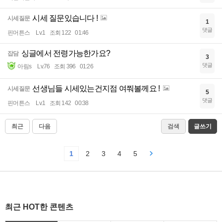
시세 질문있습니다 !
시세질문
1
댓글
핀머튼스
Lv.1
조회 122
01:46
싱글에서 전령가능한가요?
잡담
3
댓글
아림s
Lv.76
조회 396
01:26
선생님들 시세있는건지점 여쭤볼께요 !
시세질문
5
댓글
핀머튼스
Lv.1
조회 142
00:38
최근
다음
검색
글쓰기
1
2
3
4
5
최근 HOT한 콘텐츠