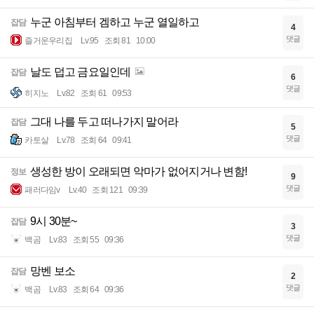
누군 아침부터 겜하고 누군 열일하고
잡담
4
댓글
즐거운우리집
Lv.95
조회 81
10:00
날도 덥고 금요일인데
잡담
6
댓글
히지노
Lv.82
조회 61
09:53
그대 나를 두고 떠나가지 말어라
잡담
5
댓글
카토살
Lv.78
조회 64
09:41
생성한 방이 오래되면 악마가 없어지거나 변함!
정보
9
댓글
패러다임v
Lv.40
조회 121
09:39
9시 30분~
잡담
3
댓글
백곰
Lv.83
조회 55
09:36
망벤 보소
잡담
2
댓글
백곰
Lv.83
조회 64
09:36