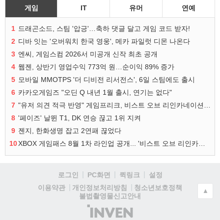
게임
IT
유머
연예
1
드래곤소드, 스팀 '압긍'…축하 댓글 달고 게임 코드 받자!
2
디바 잇는 '오버워치 한국 영웅', 메카 파일럿 디몬 나온다
3
엔씨, 게임스컴 2026서 미공개 신작 최초 공개
4
웹젠, 상반기 영업수익 773억 원…순이익 89% 증가
5
모바일 MMOTPS '더 디비전 리서전스', 6일 스팀에도 출시
6
카카오게임즈 "오딘 Q 내년 1월 출시, 연기는 없다"
7
"유저 의견 적극 반영" 게임프리크, 비스트 오브 리인카네이션 개선 나선다
8
'페이즈' 날뛴 T1, DK 연승 끊고 1위 지켜
9
젠지, 한화생명 잡고 2연패 끊었다
10
XBOX 게임패스 8월 1차 라인업 공개... '비스트 오브 리인카네이션' 즉시 합류
로그인
PC화면
퀵링크
설정
청소년보호정책
이용약관
개인정보처리방침
▲
불법촬영물신고안내
(주)
인