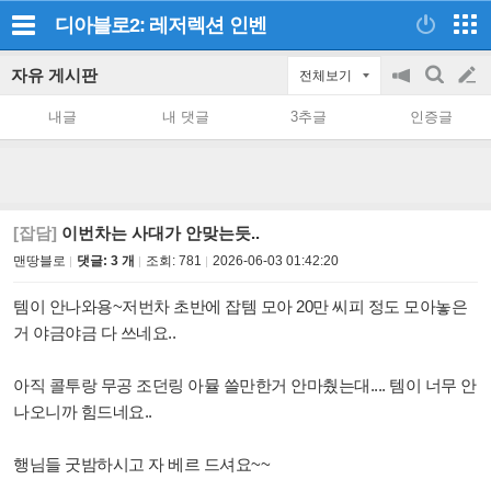
디아블로2: 레저렉션
인벤
자유 게시판
전체보기
공
검
글
지
색
내글
내 댓글
3추글
인증글
on/off
쓰
기
[잡담]
이번차는 사대가 안맞는듯..
맨땅블로
댓글: 3 개
조회:
781
2026-06-03 01:42:20
템이 안나와용~저번차 초반에 잡템 모아 20만 씨피 정도 모아놓은
거 야금야금 다 쓰네요..
아직 콜투랑 무공 조던링 아뮬 쓸만한거 안마췄는대.... 템이 너무 안
나오니까 힘드네요..
행님들 굿밤하시고 자 베르 드셔요~~