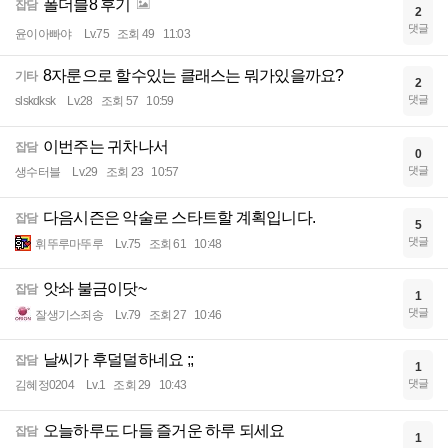
폴더블8 후기
잡담
2
댓글
윤이아빠야
Lv.75
조회 49
11:03
8자룬으로 할수있는 클래스는 뭐가있을까요?
기타
2
댓글
slskdksk
Lv.28
조회 57
10:59
이번주는 귀차나서
잡담
0
댓글
생수터블
Lv.29
조회 23
10:57
다음시즌은 악술로 스타트할 계획입니다.
잡담
5
댓글
휘뚜루마뚜루
Lv.75
조회 61
10:48
앗솨 불금이닷~
잡담
1
댓글
잘생기스죄송
Lv.79
조회 27
10:46
날씨가 후덜덜하네요 ;;
잡담
1
댓글
김혜정0204
Lv.1
조회 29
10:43
오늘하루도 다들 즐거운 하루 되세요
잡담
1