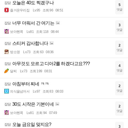
오늘은 40도 찍겠구나
잡담
5
댓글
즐거운우리집
Lv.95
조회 96
08:51
너무 더워서 간 여기는
잡담
3
댓글
보아헨콕
Lv.81
조회 118
08:44
스티커 감사합니다
잡담
2
댓글
방소명
Lv.73
조회 63
08:36
아무것도 모르고 디아2를 하겠다고요???
잡담
4
댓글
달찌
Lv.73
조회 199
08:31
아침부터 찌네 ㅋㅋ
잡담
2
댓글
의식을넘어서
Lv.97
조회 83
08:03
30도 시작은 기본이네
잡담
2
댓글
보아헨콕
Lv.81
조회 94
07:49
오늘 금요일 맞지요?
잡담
3