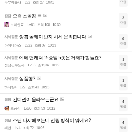
댓글
두부에술사
Lv.2
조회 27
10:41
으뜸 스몰참 득
잡담
2
댓글
보아헨콕
Lv.81
조회 100
10:30
쌍흡 올레지 반지 시세 문의합니다
시세질문
0
댓글
아이네아스
Lv.22
조회 37
10:23
에테 맨캐쳐 15증뎀 5솟은 거래가 힘들죠?
시세질문
1
댓글
성당간수도사
Lv.13
조회 34
10:19
상품행?
시세질문
1
댓글
하니발4
Lv.9
조회 43
10:15
컨디션이 올라오는군요
잡담
4
댓글
초풍신
Lv.80
조회 53
10:12
스탠 다시해보는데 전령 방식이 뭐에요?
정보
4
댓글
래던
Lv.4
조회 72
10:06