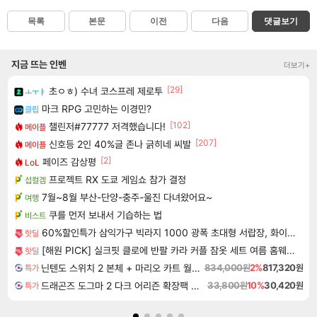
목록
본문
이전
다음
댓글보기
지금 뜨는 인벤
더보기+
[29]
초ㅇㅎ) 수녀 코스프레 제로투
ㅗㅜㅑ
마크 RPG 고민하는 이경민?
클립
[102]
챌린저#77777 저격했습니다!
메이플
[207]
신호등 2인 40%글 존나 긁히네 씨발
메이플
[2]
페이즈 감상평
LoL
프로젝트 RX 도쿄 게임쇼 참가 결정
섭컬겜
7월~8월 부산-단양-충주-울진 다녀왔어요~
여행
쿠를 먼저 보내서 기습하는 법
비스트
60%할인특가 삼익가구 빅라지 1000 광폭 초대형 서랍장, 화이트+오크, 1000mm, 5단
핫딜
[해원 PICK] 실크핏 클로에 반팔 카라 커플 잠옷 세트 여름 홈웨어 남녀공용
핫딜
닌텐도 스위치 2 본체 + 마리오 카트 월드 + 포켓몬 포코피아 번들
834,000원
2%
817,320원
특가
드래곤즈 도그마 2 다크 어리즌 확장팩 예약구매 Dragon's Dogma 2 Dark Arisen Expansion DLC
33,800원
10%
30,420원
특가