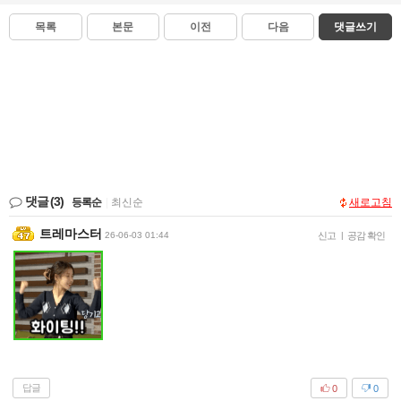
목록
본문
이전
다음
댓글쓰기
댓글
(3)
등록순
|
최신순
새로고침
트레마스터
26-06-03 01:44
신고
|
공감 확인
답글
0
0