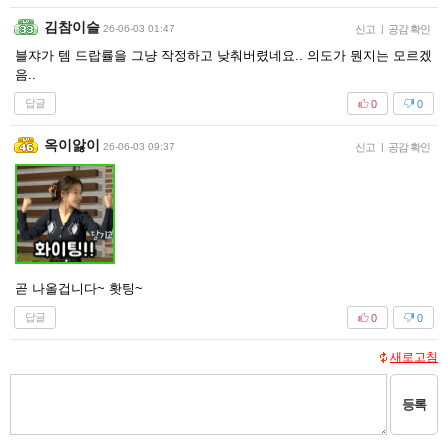
김참이슬
26-06-03 01:47
신고
|
공감 확인
블쟈가 템 드랍률을 그냥 작정하고 낮춰버렸네요.. 의도가 뭔지는 모르겠
음..
답글
0
0
옥이앓이
26-06-03 09:37
신고
|
공감 확인
곧 나올겁니다~ 홧팅~
답글
0
0
새로고침
등록