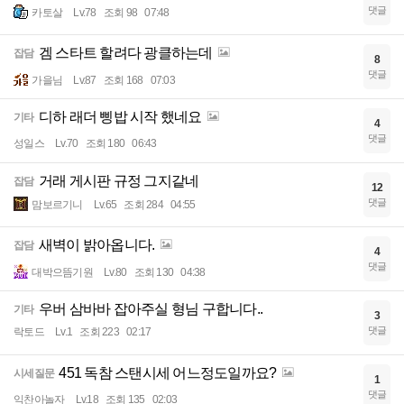
댓글
카토살
Lv.78
조회 98
07:48
겜 스타트 할려다 광클하는데
잡담
8
댓글
가을님
Lv.87
조회 168
07:03
디하 래더 삥밥 시작 했네요
기타
4
댓글
성일스
Lv.70
조회 180
06:43
거래 게시판 규정 그지같네
잡담
12
댓글
맘보르기니
Lv.65
조회 284
04:55
새벽이 밝아옵니다.
잡담
4
댓글
대박으뜸기원
Lv.80
조회 130
04:38
우버 삼바바 잡아주실 형님 구합니다..
기타
3
댓글
락토드
Lv.1
조회 223
02:17
451 독참 스탠시세 어느정도일까요?
시세질문
1
댓글
익찬아놀자
Lv.18
조회 135
02:03