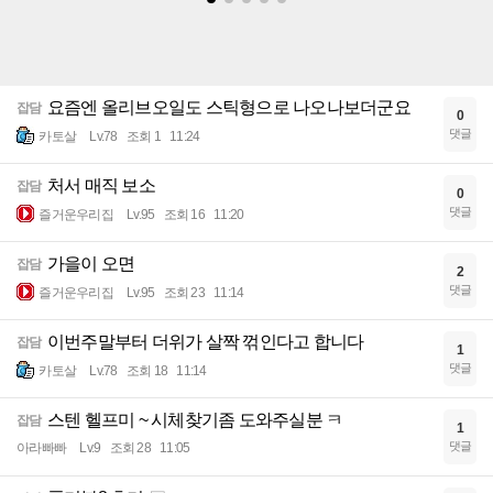
요즘엔 올리브오일도 스틱형으로 나오나보더군요
잡담
0
댓글
카토살
Lv.78
조회 1
11:24
처서 매직 보소
잡담
0
댓글
즐거운우리집
Lv.95
조회 16
11:20
가을이 오면
잡담
2
댓글
즐거운우리집
Lv.95
조회 23
11:14
이번주말부터 더위가 살짝 꺾인다고 합니다
잡담
1
댓글
카토살
Lv.78
조회 18
11:14
스텐 헬프미 ~ 시체찾기좀 도와주실분 ㅋ
잡담
1
댓글
아라빠빠
Lv.9
조회 28
11:05