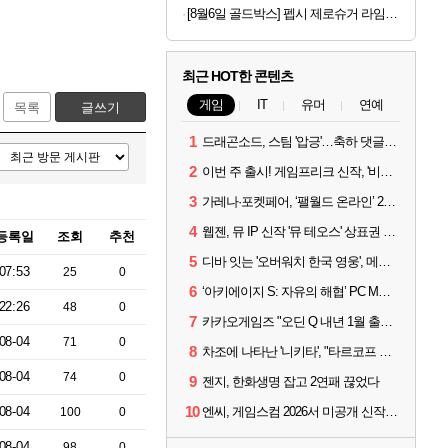
[8월6일 골드박스] 펩시 제로슈거 라임향, 210ml, 30개
최근 HOT한 콘텐츠
게임
IT
유머
연예
목록
글쓰기
1
드래곤소드, 스팀 '압긍'…축하 댓글 달고 게임 코드 받자!
2
이번 주 출시! 게임프리크 신작, '비스트 오브 리인카네이션'
3
가레나·포켓페어, ‘팰월드 온라인’ 2026년 출시 예고
4
웹젠, 뮤 IP 신작 '뮤 테오스' 상표권 출원
등록일
조회
추천
5
디바 잇는 '오버워치 한국 영웅', 메카 파일럿 디몬 나온다
07:53
25
0
6
‘아키에이지 S: 자유의 해협’ PC MMORPG로 개발한다
22:26
48
0
7
카카오게임즈 "오딘 Q 내년 1월 출시, 연기는 없다"
08-04
71
0
8
차조에 나타난 '니키타', "타르코프 PvE 프레스티지 연내 출시 목표"
08-04
74
0
9
젠지, 한화생명 잡고 2연패 끊었다
10
08-04
엔씨, 게임스컴 2026서 미공개 신작 최초 공개
100
0
08-04
98
0