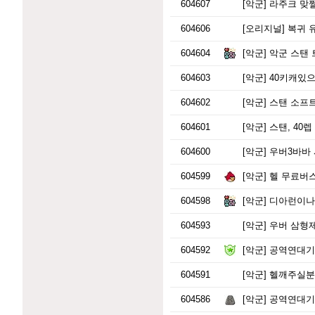
604607
[악군]
라주크 맞쩔
604606
[오리지널]
복귀 유저인
604604
[악군]
악군 스탠 트
604603
[악군]
40키캐있
604602
[악군]
스탠 소프트
604601
[악군]
스탠, 40
604600
[악군]
우버3바바 
604599
[악군]
헬 무료버
604598
[악군]
디아런이나
604593
[악군]
우버 삼형제
604592
[악군]
공역연대기
604591
[악군]
헬깨주실분.
604586
[악군]
공역연대기