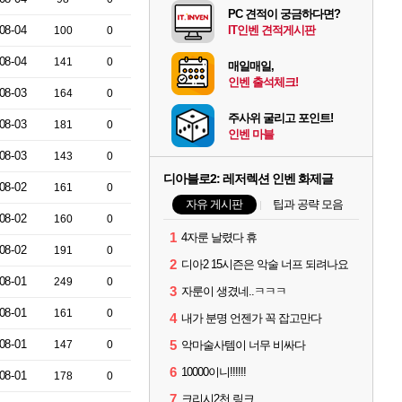
PC 견적이 궁금하다면?
08-04
IT인벤 견적게시판
100
0
08-04
141
0
매일매일,
인벤 출석체크!
08-03
164
0
주사위 굴리고 포인트!
08-03
181
0
인벤 마블
08-03
143
0
디아블로2: 레저렉션 인벤 화제글
08-02
161
0
자유 게시판
팁과 공략 모음
08-02
160
0
1
4자룬 날렸다 휴
08-02
191
0
2
디아2 15시즌은 악술 너프 되려나요
08-01
249
0
3
자룬이 생겼네..ㅋㅋㅋ
08-01
161
0
4
내가 분명 언젠가 꼭 잡고만다
08-01
5
147
0
악마술사템이 너무 비싸다
6
10000이니!!!!!!
08-01
178
0
7
크리시2천 링크