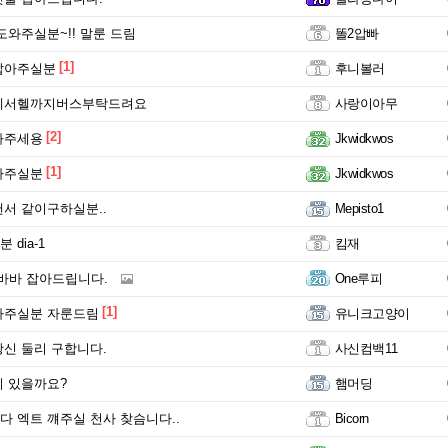
도와주실분~!! 말룬 드림
똘2압빠
[1]
잡아주실분
후니볼러
에서헬까지버스부탁드려요
사랑이아무
[2]
아주세용
Jkwidkwos
[1]
아주실분
Jkwidkwos
서 같이구하실분..
Mepisto1
dia-1
킴재
바바 잡아드립니다.
One루피
[1]
아주실분 자룬드림
유니크고양이
신 둘리 구합니다.
사신컴백11
 있을까요?
햄머딩
 엑트 꺠주실 천사 찾슴니다..
Bicorn