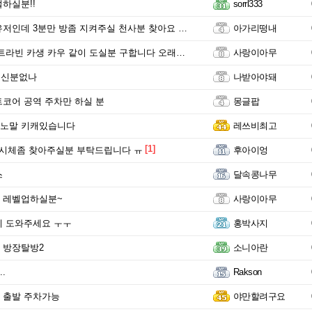
하실분!!
sorrl333
데 3분만 방좀 지켜주실 천사분 찾아요 악군아니고 확장입니다(방제유)
아가리떵내
라빈 카생 카우 같이 도실분 구합니다 오래하실분~
사랑이아무
으신분없나
나받아야돼
코어 공역 주차만 하실 분
몽글팝
렙 노말 키캐있습니다
레쓰비최고
[1]
시체좀 찾아주실분 부탁드립니다 ㅠ
후아이엉
스
달속콩나무
 레벨업하실분~
사랑이아무
 도와주세요 ㅜㅜ
홍박사지
 방장탈방2
소니아란
.
Rakson
 출발 주차가능
야만할려구요