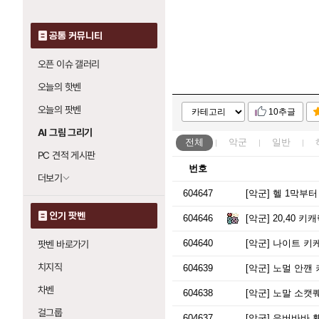
공통 커뮤니티
오픈 이슈 갤러리
오늘의 핫벤
오늘의 팟벤
10추글
AI 그림 그리기
전체
악군
일반
PC 견적 게시판
번호
더보기
604647
[악군]
헬 1막부터
인기 팟벤
604646
[악군]
20,40 키
604640
[악군]
나이트 키
팟벤 바로가기
치지직
604639
[악군]
노멀 안깬 
차벤
604638
[악군]
노말 소캣퀘
걸그룹
604637
[악군]
우버바바 횃