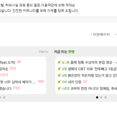
이전페이지
지금 뜨는
팟벤
더보기+
[9]
[94]
feat.도적)
게임 [펄 인 블루] 티저 사이트 오픈
우주최초 보스가 낙사하는 게임
올해 청룡 수상자의 본업 영상 -
로아
걸그룹
[53]
[45]
림차순
에 온라인 기능이 있는데
쫀지 실시간
샘웨의 CBT 리뷰 '전투빼고 1등급
로아
실팰
[137]
도 세네
ㅇㅂ) 쫀지 채팅창 ㅋㅋㅋㅋㅋㅋㅋㅋ
붉은장미 히든처형 있는거 알고 있
로아
실팰
[56]
[2]
너무 심하네 예의가 없어(?)
이션 오픈 트레일러
내차 인증
ㅋㅋ 올만에 패키지값 안아깝 [2]
리니지M
차벤
[152]
[61]
클했습니다
공략 (1 ~ 12장)
와 퍼클나왔당
과부하 한정 아니다! 정예림, 화속성
로아
나혼렙