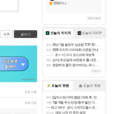
5000이니
새로고침
오늘의 치지직
오늘의 SOOP
목록
글쓰기
26년 7월 팔로우 상승량 TOP 30 - 월간 치지직
잡담
2026 치지직 이리대회 오픈컵 안내
정보
초ㅇㅎ) 수녀 코스프레 제로투
ㅗㅜㅑ
삼식) 토요일에 vs한동숙 롤 내전 예정
잡담
청량하게 콜라 쏟아버리는 유니 ㅋㅋㅋ
클립
더보기+
오늘의 팟벤
오늘의 핫벤
새로고침
[일러스트] 자매 앨범 | 재회 후, 맛집에서
명조
7월~8월 부산-단양-충주-울진 다녀왔어요~
새로고침
여행
레고 파티! - 공식 스위치2 출시 트레일러
PV
게임 시작 전 추천 설정
비스트