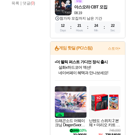
모집
목록
|
댓글(
0
)
아스오라 CBT 모집
08.19
참가자 모집까지 남은 기간
12
21
24
21
Days
Hours
Min
Sec
게임 핫딜 (PC/스팀)
스토어+
더 렐릭 퍼스트 가디언 정식 출시
설화x하드코어 액션!
네이버페이 혜택과 만나보세요!
드래곤소드: 어웨이크닝 입점!
문명 7 특별 할인!
귀무자: 검의 길 예약 판매 중!
비스트 오브 리인카네이션 정식 출시!
커세어 코브 출시 기념 할인!
베데스다 40주년 기념 할인 중!
마블 투혼 파이팅 소울즈 예약 판매 중!
캡콤 프렌차이즈 할인 진행 중!
캡콤 일부 상품 상시 할인
스타워즈 은하계 레이서
로블록스 기프트 카드 공식 입점
스팀으로 만나는 드래곤소드!
조선&고려 DLC 출시 예정
10% 할인과
게임프릭 신작 IP
해적'섬'을 발전시키자!
베데스다의 명작들을
마블 히어로 총 출동&화려한 격투!
몬헌, 바하 등 인기 IP를
몬헌 와일즈 & 드래곤즈 도그마2
인벤게임즈에서 10% 추가 적립
Robux를 가장 안전하고
네이버혜택과 함께 만나보세요!
50%할인&추가 적립까지!
이니&베니 혜택까지!
네이버 혜택가와 함께 예약하세요!
할인&네이버혜택으로 만나보세요!
40주년 프로모션으로 만나보세요!
네이버 포인트 혜택까지!
할인가에 만나보세요!
일부 에디션 상시 할인!
혜택으로 예약 판매 중
편안하게 충전하세요
드래곤소드 어웨이
닌텐도 스위치 2 본
크닝 DragonSword A
체 + 마리오 카트 월
wakening
드
10%
746,000