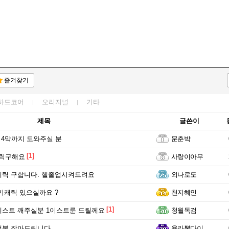
즐겨찾기
하드코어
오리지널
기타
제목
글쓴이
 4막까지 도와주실 분
문춘박
[1]
캐릭구해요
사랑이아무
케릭 구합니다. 헬졸업시켜드려요
외나로도
키캐릭 있으실까요 ?
천지혜인
[1]
스트 깨주실분 1이스트룬 드릴께요
청월독검
불 잡아드립니다.
욜라뽕다이