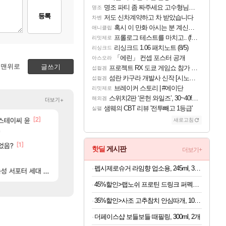
명조 파티 좀 짜주세요 고수형님들…
명조
등록
저도 신차계약하고 차 받았습니다
차벤
혹시 이 만화 아시는 분 계신가요
애니클립
프롤로그 테스트를 마치고.. (feat. 리아)
리밋제로
리싱크드 1.06 패치노트 (8/5)
리싱크드
「에린」 컨셉 포스터 공개
아스오라
맨위로
글쓰기
프로젝트 RX 도쿄 게임쇼 참가 결정
섭컬겜
섬란 카구라 개발사 신작 [시노비 넥서스] 연내 출시 예정
섭컬겜
브레이커 스토리 | #에이단
리밋제로
스위치2판 ‘몬헌 와일즈’, 30~40fps 목표 추정
해외겜
더보기+
샘웨의 CBT 리뷰 '전투빼고 1등급'
실팰
[2]
[556]
 스테이씨 윤
메이플 렉걸리는 애들은 참고해라
라이자 AI 채팅 RPG 게임 [RyzaChat: AI] 
메이플
섭컬겜
새로고침
[33]
'
완갑 이새끼 뭐임?
로스트아크 죽음의 계율자, 벨가르딘 티저
로아
PV
[1]
[45]
[1]
ㅋㅋㅋ
었음?
딸깍몇번으로 천만나인버는법
저도 신차계약하고 차 받았습니다
SOL
차벤
핫딜
게시판
더보기+
[42]
[2
자석펫이 시발 다른 월드 매물이 183억인데 우리 월드 걸 207억에 처올리면 관세 내고 183억짜릴 사지 시발놈아 관세 없이 사려고 검색했더니 관세 붙인 가격으로 팔고 있으면 좋다고 사겠냐 개놈새끼야
섬란 카구라 개발사 신작 [시노비 넥서스] 연내 출시 
메이플
섭컬겜
펩시제로슈거 라임향 업소용, 245ml, 30개
[90]
 서포터 세대 교체
2관 하드 퍼클인가요
4컷 만화 | 야간 보초는 너무 힘들어
로아
아주프로
45%할인>랩노쉬 프로틴 드링크 퍼펙트 솔티드카라멜, 350ml, 24개
35%할인>사조 고추참치 안심따개, 100g, 10개
더페이스샵 보들보들 때필링, 300ml, 2개