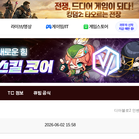
X
귀무자 신작
라이브/영상
게이밍/IT
게임스토어
지금 예판 중!
TC 정보
큐빙 공식
디아블로2 인벤
2026-06-02 15:58