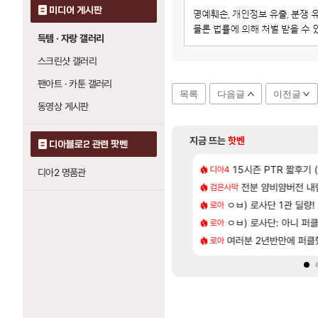
미디어 게시판
득템 · 자랑 갤러리
스크린샷 갤러리
팬아트 · 카툰 갤러리
목록
다음글
이전글
동영상 게시판
지금 뜨는
핫벤
디아블로2 관련 팟벤
[556]
렉걸리는 애들은 참고해라
 AI 채팅 RPG 게임 [RyzaChat: AI] 공개
15시즌 PTR 짧후기 (
넷마블, 신작 서브컬쳐 
디아4
섭컬겜
디아2 명품관
[33]
끼 뭐임?
크 죽음의 계율자, 벨가르딘 티저
전분 얌비얌버전 내
테스트 때는 로비
검은사막
리밋제로
[1]
으로 천만나인버는법
신차계약하고 차 받았습니다
ㅇㅂ) 로사단 1관 딜량!
렙 올리니까 주인공
로아
실팰
[224]
3억인데 우리 월드 걸 207억에 처올리면 관세 내고 183억짜릴 사지 시발놈아 관세 없이 사려고 검색했더니 관세 붙인 가격으로 팔고 있으면 좋다고 사겠냐 개놈새끼야
카구라 개발사 신작 [시노비 넥서스] 연내 출시 예정
ㅇㅂ) 로사단: 아니 퍼클팟 
비스트 오브 리인카네
로아
PV
[90]
 퍼클인가요
컷 만화 | 야간 보초는 너무 힘들어
여러분 2년반만에 퍼
챕터별 길찾기/지도 
로아
비스트