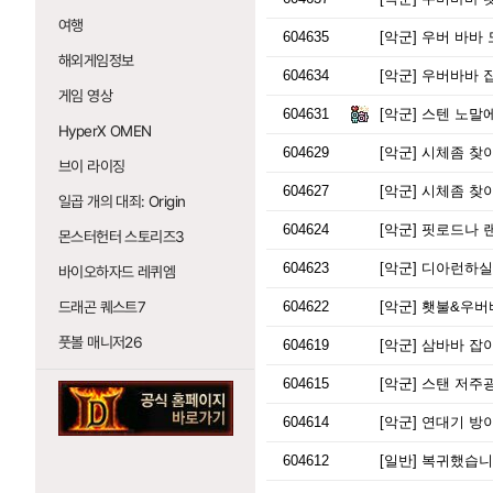
여행
604635
[악군]
우버 바바 
해외게임정보
604634
[악군]
우버바바 
게임 영상
604631
[악군]
스텐 노말
HyperX OMEN
604629
[악군]
시체좀 찾
브이 라이징
604627
[악군]
시체좀 찾
일곱 개의 대죄: Origin
604624
[악군]
핏로드나 랜
몬스터헌터 스토리즈3
604623
[악군]
디아런하실분 
바이오하자드 레퀴엠
드래곤 퀘스트7
604622
[악군]
횃불&우버
풋볼 매니저26
604619
[악군]
삼바바 잡
604615
[악군]
스탠 저주광
604614
[악군]
연대기 방이
604612
[일반]
복귀했습니다