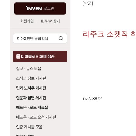
[악군]
로그인
회원가입
ID/PW 찾기
라주크 소켓작 
디아블로2 화제 집중
정보 · 뉴스 모음
소식과 정보 게시판
팁과 노하우 게시판
질문과 답변 게시판
luz7#3872
애드온 · 모드 자료실
애드온 · 모드 요청 게시판
인증 게시물 모음