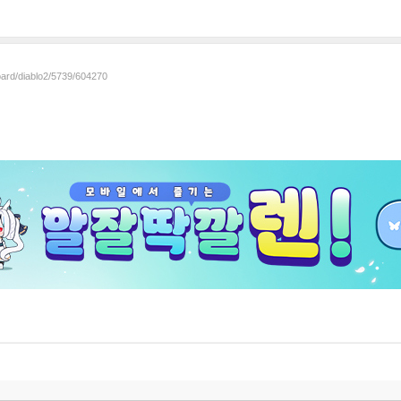
oard/diablo2/5739/604270