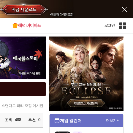
혜택.아이마트
로그인
인
벤
전
체
사
이
트
맵
 스탠다드 파티 모집 게시판
조회:
488
추천:
0
게임 캘린더
더보기+