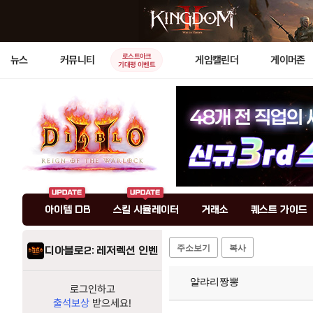
로스트아크
뉴스
커뮤니티
게임캘린더
게이머존
기대평 이벤트
아이템 DB
스킬 시뮬레이터
거래소
퀘스트 가이드
주소보기
복사
디아블로2: 레저렉션 인벤
얄랴리짱뽕
로그인하고
출석보상
받으세요!