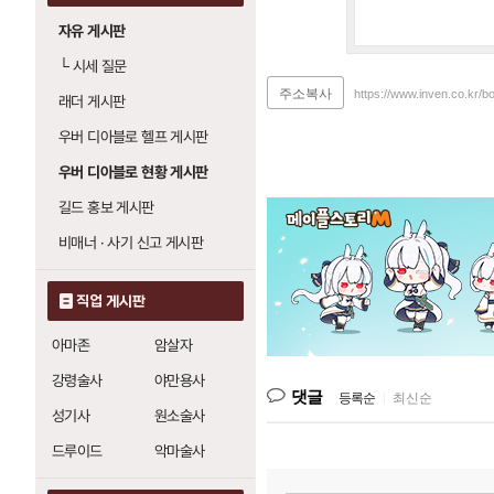
자유 게시판
└
시세 질문
주소복사
https://www.inven.co.kr/b
래더 게시판
우버 디아블로 헬프 게시판
우버 디아블로 현황 게시판
길드 홍보 게시판
비매너 · 사기 신고 게시판
직업 게시판
아마존
암살자
강령술사
야만용사
댓글
등록순
|
최신순
성기사
원소술사
드루이드
악마술사