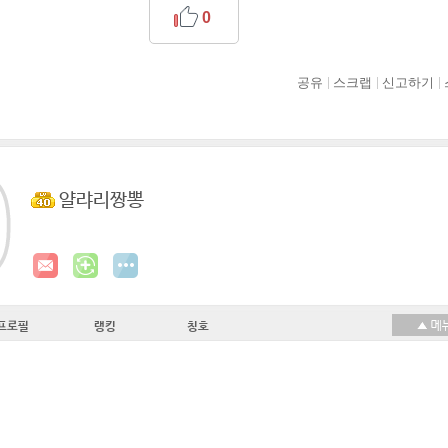
0
공유
스크랩
신고하기
얄랴리짱뽕
프로필
랭킹
칭호