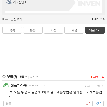
커다란방패
메뉴
인장보기
EXP 52%
목록
본문
이전
다음
댓글쓰기
댓글
(7)
등록순
|
최신순
새로고침
정품까마귀
26-06-03 02:42
신고
|
공감 확인
바바의 모든 뚜껑 제일쉽게 1차로 걸러내는방법은 슬가랑 비교해보는겁
니다
답글
0
0