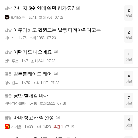
카니지 3솟 인데 쓸만 한가요?
잡담
2
댓글
절대소중
Lv.41
조회 796
07-23
아무리봐도 휠윈드는 발동 터져야된다고봄
잡담
2
댓글
매어드
Lv.76
조회 1063
07-23
이런거도 나오네요
잡담
1
댓글
인빅투스
Lv.7
조회 841
07-23
발록블레이드 레어
질문
4
댓글
영이인파
Lv.70
조회 1117
07-23
낭만 할배검 바바
질문
7
댓글
바바디아팔라
Lv.46
조회 1511
07-19
바바 창고 캐릭 완성
잡담
4
댓글
캐귀욤
Lv.30
조회 1423
추천 1
07-19