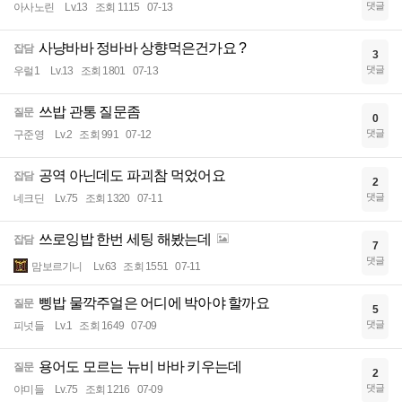
댓글
아사노린
Lv.13
조회 1115
07-13
사냥바바 정바바 상향먹은건가요 ?
잡담
3
댓글
우럴1
Lv.13
조회 1801
07-13
쓰밥 관통 질문좀
질문
0
댓글
구준영
Lv.2
조회 991
07-12
공역 아닌데도 파괴참 먹었어요
잡담
2
댓글
네크딘
Lv.75
조회 1320
07-11
쓰로잉밥 한번 세팅 해봤는데
잡담
7
댓글
맘보르기니
Lv.63
조회 1551
07-11
삥밥 물깍주얼은 어디에 박아야 할까요
질문
5
댓글
피넛들
Lv.1
조회 1649
07-09
용어도 모르는 뉴비 바바 키우는데
질문
2
댓글
야미들
Lv.75
조회 1216
07-09