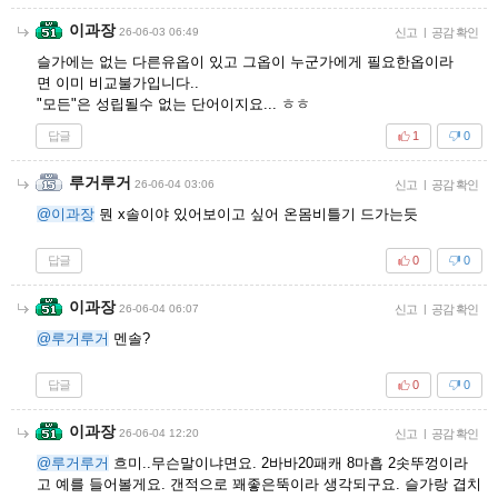
이과장
26-06-03 06:49
신고
|
공감 확인
슬가에는 없는 다른유옵이 있고 그옵이 누군가에게 필요한옵이라
면 이미 비교불가입니다..
"모든"은 성립될수 없는 단어이지요... ㅎㅎ
답글
1
0
루거루거
26-06-04 03:06
신고
|
공감 확인
@이과장
뭔 x솔이야 있어보이고 싶어 온몸비틀기 드가는듯
답글
0
0
이과장
26-06-04 06:07
신고
|
공감 확인
@루거루거
멘솔?
답글
0
0
이과장
26-06-04 12:20
신고
|
공감 확인
@루거루거
흐미..무슨말이냐면요. 2바바20패캐 8마흡 2솟뚜껑이라
고 예를 들어볼게요. 갠적으로 꽤좋은뚝이라 생각되구요. 슬가랑 겹치