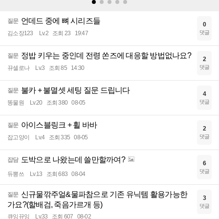
언데드 중에 뼈 시리즈들
질문
0
댓글
김소장123
Lv.2
조회 23
19:47
정밥 키우는 중인데 전령 쏜즈에 대응할 방법없나요?
질문
2
댓글
뀨셀로나
Lv.3
조회 85
14:30
불카 + 불멸셋 세팅 질문 드립니다
질문
4
댓글
똥물원
Lv.20
조회 380
08-05
아이스블링크 + 휠 바바
질문
2
댓글
잡고양이
Lv.4
조회 335
08-05
도박으로 나왔는데 쓸만할까여?
잡담
6
댓글
듀뽕쓰
Lv.13
조회 683
08-04
신규물깎주얼&물파참으로 기존 유닉템 활용가능한
질문
3
가요?(할배검, 죽음가르개 등)
댓글
큐잉뀨잉
Lv.33
조회 607
08-02