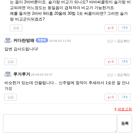
는 옵이 2바바뿐이죠. 슬가랑 비교가 되나요? 바바써클릿이 슬가랑 비
교되려면 어느정도는 동일옵이 겹쳐져야 비교가 가능한거죠.
예를 들자면 2바바 9라흡 20올레 30힘 1솟 써클이라면? 그러면 슬가
랑 비교군이되겠죠?
답글
0
0
커다란방패
26-06-03 11:50
신고
|
공감 확인
답변 감사드립니다!
답글
0
0
루거루거
26-06-04 03:07
신고
|
공감 확인
비슷한거 있는데.안팔립니다... 신주얼에 참작이 추세라서 1솟은 잘 안나
가요
답글
0
0
새로고침
등록