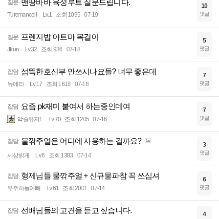
맨땅바바 육성루트 질문드립니다.
질문
10
댓글
Turemancell
Lv.1
조회 1095
07-19
프렌지밥 아트마 목걸이
질문
5
댓글
Jkun
Lv.32
조회 936
07-18
섬뜩한호신부 안쓰시나요들? 너무 좋은데
잡담
7
댓글
뉴에라
Lv.17
조회 1618
07-18
요즘 pk재미 붙여서 하는중인데여
잡담
7
댓글
악술유저1
Lv.70
조회 1205
07-16
물깎주얼은 어디에 사용하는 걸까요?
잡담
3
댓글
세상밝게
Lv.6
조회 1383
07-14
형제님들 물깎주얼 + 신규물파참 꼭 쓰십셔
잡담
6
댓글
우주하늘아빠
Lv.61
조회 2001
07-14
선배님들의 고견을 듣고 싶습니다.
잡담
4