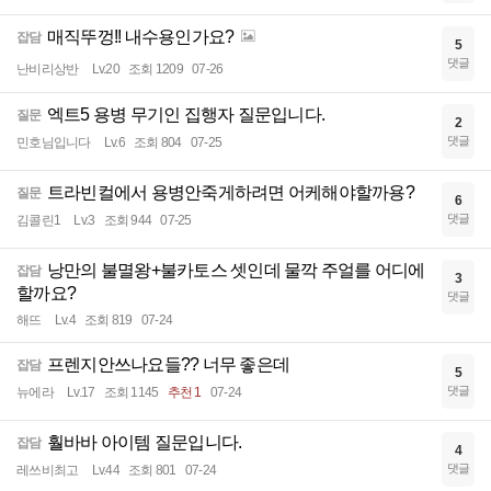
매직뚜껑!! 내수용인가요?
잡담
5
댓글
난비리상반
Lv.20
조회 1209
07-26
엑트5 용병 무기인 집행자 질문입니다.
질문
2
댓글
민호님입니다
Lv.6
조회 804
07-25
트라빈컬에서 용병안죽게하려면 어케해야할까용?
질문
6
댓글
김콜린1
Lv.3
조회 944
07-25
낭만의 불멸왕+불카토스 셋인데 물깍 주얼를 어디에
잡담
3
할까요?
댓글
해뜨
Lv.4
조회 819
07-24
프렌지안쓰나요들?? 너무 좋은데
잡담
5
댓글
뉴에라
Lv.17
조회 1145
추천 1
07-24
훨바바 아이템 질문입니다.
잡담
4
댓글
레쓰비최고
Lv.44
조회 801
07-24