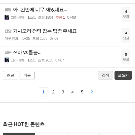
아...간만에 너무 재밌네요...
잡담
4
댓글
그라비아
Lv.81
조회 1804
추천 1
07-08
가시오라 전령 잡는 팁좀 주세요
잡담
4
댓글
마루인01
Lv.35
조회 1556
07-08
쯔바 vs 콜블...
질문
8
댓글
그라비아
Lv.81
조회 2015
07-07
최근
다음
검색
글쓰기
1
2
3
4
5
최근 HOT한 콘텐츠