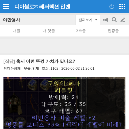
디아블로2: 레저렉션
인벤
야만용사
전체보기
공
검
글
지
색
내글
내 댓글
3추글
인증글
on/off
쓰
기
[잡담]
혹시 이런 뚜껑 가치가 있나요?
커다란방패
댓글: 7 개
조회:
1102
2026-06-02 21:36:01