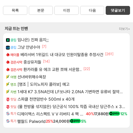
목록
본문
이전
다음
댓글보기
지금 뜨는 인벤
더보기+
임나은) 진짜 음지;;
클립
[7]
그냥 안녕수야
클립
[261]
베라서버 1위길드 내 대규모 인원이탈종용 추정사건
메이플
[14]
중상유저들
검은사막
[22]
환카라를 유 에크 교환 쪼매 서운함..
검은사막
선녀바위해수욕장
여행
[명조 | 도미노피자 콜라보] 예고
명조
1세대 K7 3.5NA인데 LF쏘나타 2.0NA 기변하면 유류비 절약이 얼마나 될까요..?
차벤
스파클 천연암반수 500ml x 40개
핫딜
(물 한방울 섞지않은) 당근공식 100% 착즙 국내산 당근주스 x 30개
핫딜
디제이맥스 리스펙트 V V 리버티 4 팩 DJMAX RESPECT V V Liberty 4 Pack DLC
40%
17,880원
12%
특가
팰월드 Palworld
25%
24,000원
5%
특가