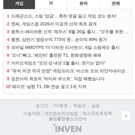
게임
IT
유머
연예
1
드래곤소드, 스팀 '압긍'…축하 댓글 달고 게임 코드 받자!
2
엔씨, 게임스컴 2026서 미공개 신작 최초 공개
3
컴투스-에이버튼 신작 '제우스' 8월 26일 출시…"모두를 위한 경쟁"
4
웹젠, 상반기 영업수익 773억 원…순이익 89% 증가
5
모바일 MMOTPS '더 디비전 리서전스', 6일 스팀에도 출시
6
'오너' 빼고, '페인터' 출전한 T1, 한화생명에 패배
7
카카오게임즈 "오딘 Q 내년 1월 출시, 연기는 없다"
8
"유저 의견 적극 반영" 게임프리크, 비스트 오브 리인카네이션 개선 나선다
9
검은사막 최초의 '하이퍼 부스트', 직접 해봤습니다
10
'페이즈' 날뛴 T1, DK 연승 끊고 1위 지켜
로그인
PC화면
퀵링크
설정
청소년보호정책
이용약관
개인정보처리방침
▲
불법촬영물신고안내
(주)
인