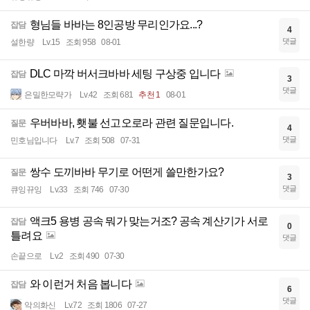
형님들 바바는 8인공방 무리인가요...?
잡담
4
댓글
설한량
Lv.15
조회 958
08-01
DLC 마깍 버서크바바 세팅 구상중 입니다
잡담
3
댓글
은밀한모략가
Lv.42
조회 681
추천 1
08-01
우버바바, 횃불 선고오로라 관련 질문입니다.
질문
4
댓글
민호님입니다
Lv.7
조회 508
07-31
쌍수 도끼바바 무기로 어떤게 쓸만한가요?
질문
3
댓글
큐잉뀨잉
Lv.33
조회 746
07-30
액크5 용병 공속 뭐가 맞는거조? 공속 계산기가 서로
잡담
0
틀려요
댓글
손끝으로
Lv.2
조회 490
07-30
와 이런거 처음 봅니다
잡담
6
댓글
악의화신
Lv.72
조회 1806
07-27