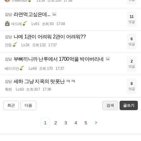
Tnswo928
Lv.59
조회 130
17:38
라면먹고싶은데...
잡담
11
댓글
여드레
Lv.91
조회 83
17:38
나메 1관이 어려워 2관이 어려워??
잡담
6
댓글
깐둥
Lv.34
조회 132
17:37
부뼈끼니까 난투에서 1700억을 박아버리네
잡담
2
댓글
베이지안
Lv.48
조회 170
17:37
세하 그냥 지옥의 랏폿난 ㅋㅋ
잡담
8
댓글
흑화
Lv.63
조회 307
17:36
최근
다음
검색
글쓰기
1
2
3
4
5