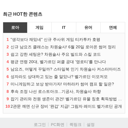
최근 HOT한 콘텐츠
로아
게임
IT
유머
연예
1
"생각보다 재밌네" 신규 주사위 게임 티카투카 호평
2
신규 남요즈 클래스는 차원술사! 6월 20일 로아온 썸머 정리
3
쉽고 강한 세팅은? 차원술사 주요 빌드와 스킬 코드
4
평균 연령 20대, 벨가르딘 퍼클 공대 '영로티'를 만나다
5
남요즈, 어떻게 꾸밀까? 스타일북 인기 차원술사 커스터마이즈
6
성자라도 상대하고 있는 줄 알았나? 벨가르딘 이모저모
7
미니게임하고 보상 받아가자! 마하라카 썸머 캠프 할 일은?
8
후속 조정 나선 로스트아크...기공사, 차원술사 하향
9
잡기 관리와 전원 생존이 관건! 벨가르딘 유물 칭호 획득방법 정리
10
2관문 깨면 신규 장비 ‘완갑’ 지급! 그림자 레이드 벨가르딘 공개
로그인
PC화면
퀵링크
설정