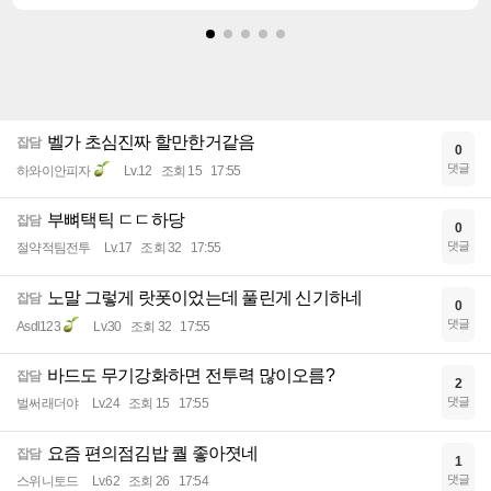
벨가 초심진짜 할만한거같음
잡담
0
댓글
하와이안피자
Lv.12
조회 15
17:55
부뼈택틱 ㄷㄷ하당
잡담
0
댓글
절약적팀전투
Lv.17
조회 32
17:55
노말 그렇게 랏폿이었는데 풀린게 신기하네
잡담
0
댓글
Asdl123
Lv.30
조회 32
17:55
바드도 무기강화하면 전투력 많이오름?
잡담
2
댓글
벌써래더야
Lv.24
조회 15
17:55
요즘 편의점김밥 퀄 좋아졋네
잡담
1
댓글
스위니토드
Lv.62
조회 26
17:54