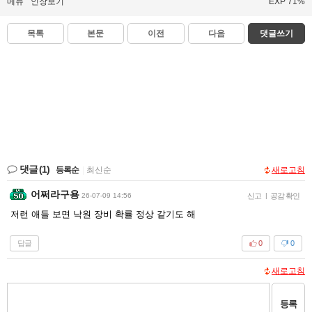
메뉴
인장보기
EXP 71%
목록
본문
이전
다음
댓글쓰기
댓글
(1)
등록순
|
최신순
새로고침
어쩌라구용
26-07-09 14:56
신고
|
공감 확인
저런 애들 보면 낙원 장비 확률 정상 같기도 해
답글
0
0
새로고침
등록