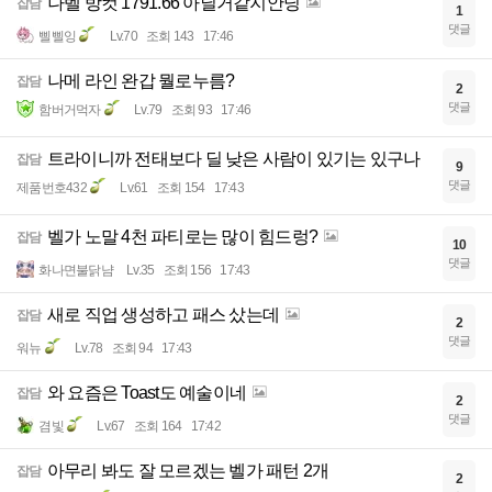
나벨 방컷 1791.66 아닐거같지안닝
잡담
1
댓글
삘삘잉
Lv.70
조회 143
17:46
나메 라인 완갑 뭘로누름?
잡담
2
댓글
함버거먹자
Lv.79
조회 93
17:46
트라이니까 전태보다 딜 낮은 사람이 있기는 있구나
잡담
9
댓글
제품번호432
Lv.61
조회 154
17:43
벨가 노말 4천 파티로는 많이 힘드렁?
잡담
10
댓글
화나면불닭냠
Lv.35
조회 156
17:43
새로 직업 생성하고 패스 샀는데
잡담
2
댓글
워뉴
Lv.78
조회 94
17:43
와 요즘은 Toast도 예술이네
잡담
2
댓글
겸빛
Lv.67
조회 164
17:42
아무리 봐도 잘 모르겠는 벨가 패턴 2개
잡담
2