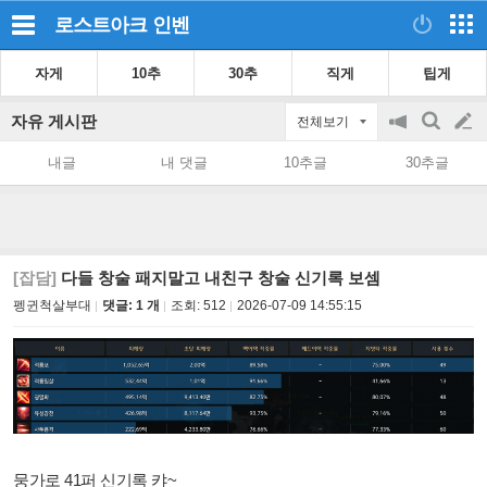
로스트아크
인벤
자게
10추
30추
직게
팁게
자유 게시판
전체보기
공
검
글
지
색
내글
내 댓글
10추글
30추글
on/off
쓰
기
[잡담]
다들 창술 패지말고 내친구 창술 신기록 보셈
펭귄척살부대
댓글: 1 개
조회:
512
2026-07-09 14:55:15
뭉가로 41퍼 신기록 캬~