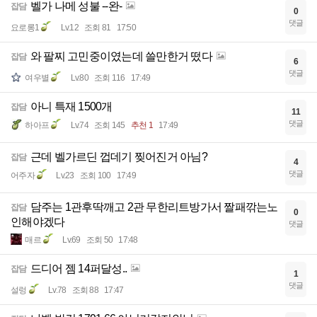
벨가 나메 성불 --완-
잡담
0
댓글
요로롱1
Lv.12
조회 81
17:50
와 팔찌 고민중이였는데 쓸만한거 떴다
잡담
6
댓글
여우별
Lv.80
조회 116
17:49
아니 특재 1500개
잡담
11
댓글
하아프
Lv.74
조회 145
추천 1
17:49
근데 벨가르딘 껍데기 찢어진거 아님?
잡담
4
댓글
어주자
Lv.23
조회 100
17:49
담주는 1관후딱깨고 2관 무한리트방가서 짤패깎는노
잡담
0
인해야겠다
댓글
매르
Lv.69
조회 50
17:48
드디어 젬 14퍼달성..
잡담
1
댓글
설렁
Lv.78
조회 88
17:47