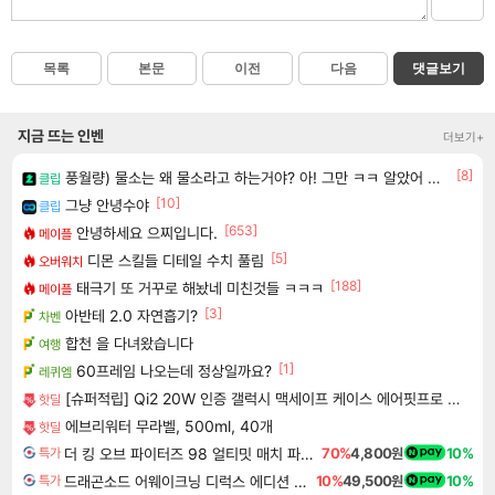
목록
본문
이전
다음
댓글보기
지금 뜨는 인벤
더보기+
[8]
풍월량) 물소는 왜 물소라고 하는거야? 아! 그만 ㅋㅋ 알았어 ㅋㅋ
클립
[10]
그냥 안녕수야
클립
[653]
안녕하세요 으찌입니다.
메이플
[5]
디몬 스킬들 디테일 수치 풀림
오버워치
[188]
태극기 또 거꾸로 해놨네 미친것들 ㅋㅋㅋ
메이플
[3]
아반테 2.0 자연흡기?
차벤
합천 을 다녀왔습니다
여행
[1]
60프레임 나오는데 정상일까요?
레퀴엠
[슈퍼적립] Qi2 20W 인증 갤럭시 맥세이프 케이스 에어핏프로 맥핏 블랙, 갤럭시Z 폴드8 울트라
핫딜
에브리워터 무라벨, 500ml, 40개
핫딜
더 킹 오브 파이터즈 98 얼티밋 매치 파이널 에디션 THE KING OF FIGHTERS 98 ULTIMATE MATCH FINAL EDITION
70%
4,800원
10%
특가
드래곤소드 어웨이크닝 디럭스 에디션 DragonSword Awakening Deluxe Edition
10%
49,500원
10%
특가