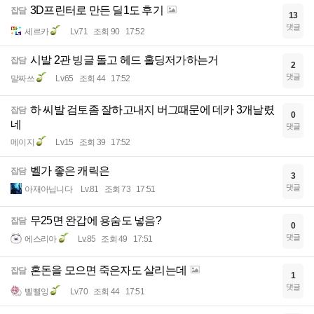
3D프린터로 만든 딜1도 후기
잡담
13
댓글
세르카
Lv.71
조회 90
17:52
시발 2관 빙글 돌고 헤드 홀딩저가하는거
잡담
2
댓글
말짜쓰
Lv.65
조회 44
17:52
하 씨발 검토좀 잘하고내지 버그때문에 데카 3개날렸
잡담
0
네
댓글
메이지
Lv.15
조회 39
17:52
벨가 좋은 캐릭은
잡담
3
댓글
아재아닙니다
Lv.81
조회 73
17:51
무25면 완갑에 용숨도 넣음?
잡담
0
댓글
에스리아
Lv.85
조회 49
17:51
혼돈을 모으면 죽은자도 살리는데
잡담
1
댓글
삘삘잉
Lv.70
조회 44
17:51