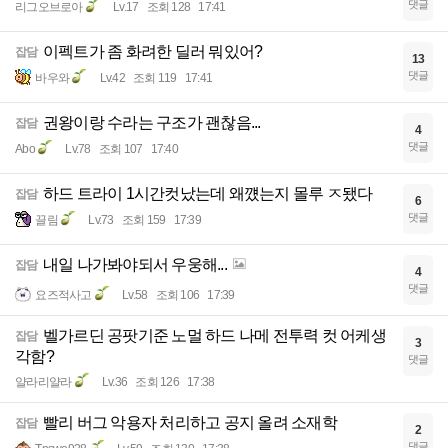
댓글
리그오브로아
Lv.17
조회 128
17:41
이펙트가 좀 화려한 딜러 뭐있어?
잡담
13
댓글
바우와
Lv.42
조회 119
17:41
권왕이랑 수라는 구조가 괜찮음...
잡담
4
댓글
Abo
Lv.78
조회 107
17:40
하드 트라이 1시간컷났는데 왜꺴는지 몰루 ㅈ됐다
잡담
6
댓글
끌림
Lv.73
조회 159
17:39
내일 나가봐야되서 우웅해...
잡담
4
댓글
요즈적사고
Lv.58
조회 106
17:39
벨가르딘 공팟기준 노멀 하드 나메 전투력 컷 어케생
잡담
3
각함?
댓글
얄라리얄라
Lv.36
조회 126
17:38
빨리 버그 악용자 처리하고 공지 올려 소재학
잡담
2
댓글