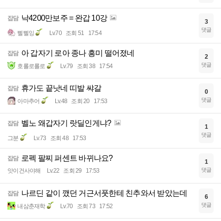
낙4200만보주 = 완갑 10강
잡담
3
댓글
삘삘잉
Lv.70
조회 51
17:54
아 갑자기 로아 종나 흥미 떨어졌네
잡담
2
댓글
호롤로롤로
Lv.79
조회 38
17:54
휴가도 끝낫네 띠발 쌰갈
잡담
0
댓글
아마추어
Lv.48
조회 20
17:53
벨노 왜갑자기 랏딜인게냐?
잡담
1
댓글
그분
Lv.73
조회 48
17:53
로펙 팔찌 퍼센트 바뀌나요?
잡담
1
댓글
앗이건사야해
Lv.22
조회 29
17:53
나르딘 같이 깼던 거근서풋한테 친추와서 받았는데
잡담
6
댓글
내삼춘재학
Lv.70
조회 73
17:52