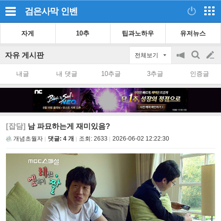
검은사막
인벤
자게
10추
팁과노하우
유저뉴스
자유 게시판
전체보기
공
검
글
지
색
내글
내 댓글
10추글
3추글
인증글
on/off
쓰
기
[잡담]
남 파묘하는게 재미있음?
개념초월자
댓글: 4 개
조회:
2633
2026-06-02 12:22:30