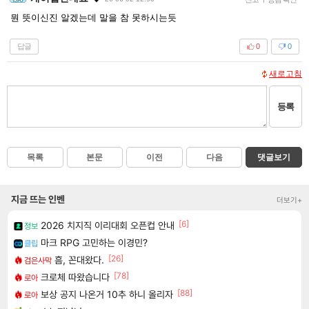
뭔 뜻이신진 알겠는데 말을 참 못하시는듯
답글
0
0
새로고침
등록
목록
본문
이전
다음
댓글보기
지금 뜨는 인벤
더보기+
[6]
2026 치지직 이리대회 오픈컵 안내
정보
마크 RPG 고민하는 이경민?
클립
[26]
흠, 꼰대왔다.
검은사막
[78]
크로체 따왔습니다
로아
[88]
보상 공지 나온거 10추 하니 올리자
로아