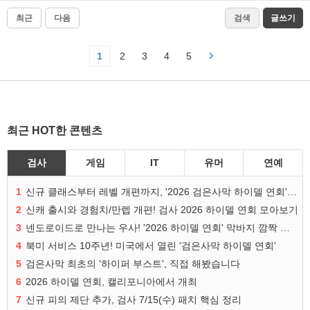
최근
다음
검색
글쓰기
1
2
3
4
5
최근 HOT한 콘텐츠
검사
게임
IT
유머
연예
1
신규 클래스부터 레벨 개편까지, '2026 검은사막 하이델 연회' 총정리
2
신캐 출시와 경험치/만렙 개편! 검사 2026 하이델 연회 모아보기
3
넨도로이드로 만나는 우사! '2026 하이델 연회' 막바지 깜짝 공개
4
북미 서비스 10주년! 미국에서 열린 '검은사막 하이델 연회'
5
검은사막 최초의 '하이퍼 부스트', 직접 해봤습니다
6
2026 하이델 연회, 캘리포니아에서 개최
7
신규 피의 제단 추가, 검사 7/15(수) 패치 핵심 정리