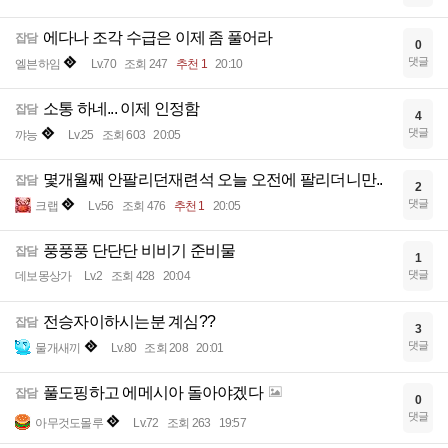
에다나 조각 수급은 이제 좀 풀어라
잡담
0
댓글
엘븐하임
Lv.70
조회 247
추천 1
20:10
소통 하네... 이제 인정함
잡담
4
댓글
꺄능
Lv.25
조회 603
20:05
몇개월째 안팔리던재련석 오늘 오전에 팔리더니만..
잡담
2
댓글
크랩
Lv.56
조회 476
추천 1
20:05
풍풍풍 단단단 비비기 준비물
잡담
1
댓글
데보몽상가
Lv.2
조회 428
20:04
전승자이하시는분 계심??
잡담
3
댓글
물개새끼
Lv.80
조회 208
20:01
풀도핑하고 에메시아 돌아야겠다
잡담
0
댓글
아무것도몰루
Lv.72
조회 263
19:57