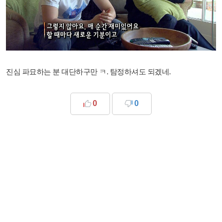
진심 파묘하는 분 대단하구만 ㅋ. 탐정하셔도 되겠네.
0
0