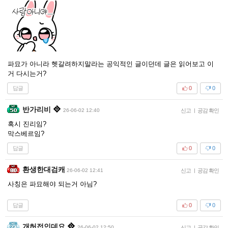
파묘가 아니라 헷갈려하지말라는 공익적인 글이던데 글은 읽어보고 이
거 다시는거?
답글
0
0
반가리비
26-06-02 12:40
신고
|
공감 확인
혹시 진리임?
막스베르임?
답글
0
0
환생한대검캐
26-06-02 12:41
신고
|
공감 확인
사칭은 파묘해야 되는거 아님?
답글
0
0
개허접인데요
26-06-02 12:50
신고
|
공감 확인