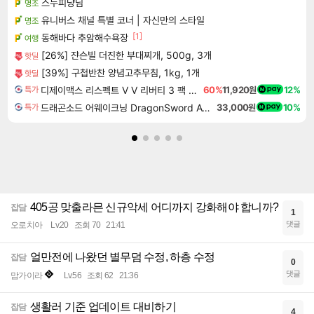
스누피냥님
명조
유니버스 채널 특별 코너 | 자신만의 스타일
명조
[1]
동해바다 추암해수욕장
여행
[26%] 쟌슨빌 더진한 부대찌개, 500g, 3개
핫딜
[39%] 구첩반찬 양념고추무침, 1kg, 1개
핫딜
디제이맥스 리스펙트 V V 리버티 3 팩 DJMAX RESPECT V V Liberty 3 Pack DLC
60%
11,920원
12%
특가
드래곤소드 어웨이크닝 DragonSword Awakening
33,000원
10%
특가
405공 맞출라믄 신규악세 어디까지 강화해야 합니까?
잡담
1
댓글
오로치아
Lv.20
조회 70
21:41
얼만전에 나왔던 별무덤 수정, 하층 수정
잡담
0
댓글
맘가이라
Lv.56
조회 62
21:36
생활러 기준 업데이트 대비하기
잡담
4