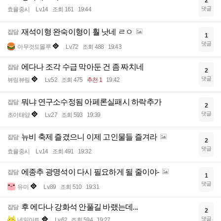
2
댓글
효율중시
Lv.14
조회 161
19:44
재석이형 완숙이형이 훨 낫네 ㄹㅇ
잡담
1
댓글
아무것도몰루
Lv.72
조회 488
19:43
에다나 조각 수급 막아둔 건 좀 짜치네
잡담
2
댓글
뷰링뷰링
Lv.52
조회 475
추천 1
19:42
뭐냐 연구소수정됨 아페론실패시 하락추가
잡담
2
댓글
초이태양
Lv.27
조회 593
19:39
뉴비 축제 즐겼으니 이제 고인물들 즐겨라
잡담
2
댓글
효율중시
Lv.14
조회 491
19:32
에종추 광명석이 다시 필요하게 될 줄이야-
잡담
1
댓글
유미
Lv.89
조회 510
19:31
후 에다나 강화석 안풀길 바랬는데...
잡담
2
댓글
네일아트
Lv.62
조회 594
19:27