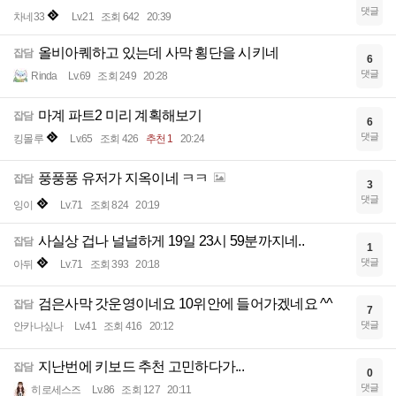
댓글
차네33
Lv.21
조회 642
20:39
올비아퀘하고 있는데 사막 횡단을 시키네
잡담
6
댓글
Rinda
Lv.69
조회 249
20:28
마계 파트2 미리 계획해보기
잡담
6
댓글
킹몰루
Lv.65
조회 426
추천 1
20:24
풍풍풍 유저가 지옥이네 ㅋㅋ
잡담
3
댓글
잉이
Lv.71
조회 824
20:19
사실상 겁나 널널하게 19일 23시 59분까지네..
잡담
1
댓글
아뒤
Lv.71
조회 393
20:18
검은사막 갓운영이네요 10위안에 들어가겠네요 ^^
잡담
7
댓글
안카나싶나
Lv.41
조회 416
20:12
지난번에 키보드 추천 고민하다가...
잡담
0
댓글
히로세스즈
Lv.86
조회 127
20:11