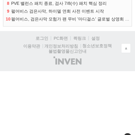
8
PVE 밸런스 패치 종료, 검사 7/8(수) 패치 핵심 정리
9
펄어비스 검은사막, 하이델 연회 사전 이벤트 시작
10
펄어비스, 검은사막 모험가 팬 무비 '마디걸스' 글로벌 상영회 개최
로그인
PC화면
퀵링크
설정
청소년보호정책
이용약관
개인정보처리방침
▲
불법촬영물신고안내
(주)
인
벤