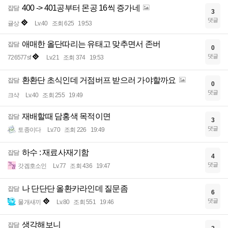
400 -> 401공부터 몬공 16씩 증가네
잡담
3
댓글
귤상
Lv.40
조회 625
19:53
애매한 올단따리는 유태고 맞추면서 존버
잡담
0
댓글
726577sf
Lv.21
조회 374
19:53
환환단 초식인데 거점버프 받으러 가야할까요
잡담
0
댓글
크샥
Lv.40
조회 255
19:49
재배할때 담홍색 목적이면
잡담
3
댓글
토종이다
Lv.70
조회 226
19:49
하수 : 재료사재기함
잡담
4
댓글
갓겜호소인
Lv.77
조회 436
19:47
나 단단단 올환카라인데 질문좀
잡담
6
댓글
물개새끼
Lv.80
조회 551
19:46
생각해보니
잡담