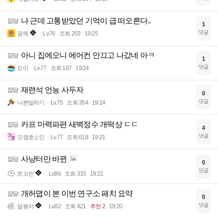
나 근데 고통받았던 기억이 급 떠오른다..
잡담
1
댓글
광해
Lv.76
조회 203
19:25
아니 집에오니 에어컨 안끄고 나갔네 아ㅋ
잡담
1
댓글
요미
Lv.77
조회 187
19:24
재련석 언능 사두자
잡담
0
댓글
나쁜말하기
Lv.75
조회 354
19:24
카프 마력파편 새벽정수 개떡상 ㄷㄷ
잡담
4
댓글
갓겜호소인
Lv.77
조회 618
19:21
사냥터만 바뀐
잡담
0
댓글
쪼꼬린
Lv.86
조회 333
19:21
개허뎝이 본 이번 연구소 패치 요약
잡담
0
댓글
달봉이
Lv.82
조회 421
추천 2
19:20