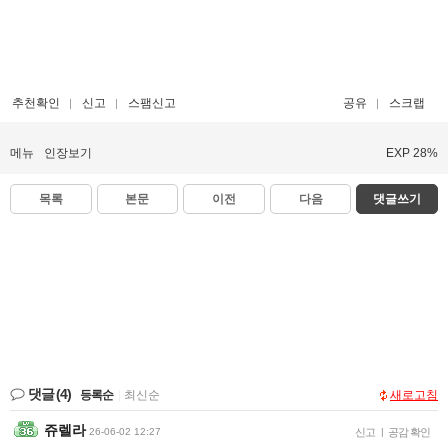
추천확인
신고
스팸신고
공유
스크랩
메뉴
인장보기
EXP 28%
목록
본문
이전
다음
댓글쓰기
댓글
(4)
등록순
|
최신순
새로고침
쥬렐라
26-06-02 12:27
신고
|
공감 확인