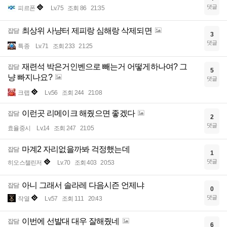
댓글
피르폰
Lv.75
조회 86
21:35
최상위 사냥터 제피랑 심해랑 삭제되면
잡담
3
댓글
특종
Lv.71
조회 233
21:25
재련석 박은거인벤으로 빼는거 어떻게하나여? 그
잡담
5
냥 빠지나요?
댓글
크랩
Lv.56
조회 244
21:08
이런곳 리메이크 해줬으면 좋겠다
잡담
2
댓글
효율중시
Lv.14
조회 247
21:05
마계2 자리없을까봐 걱정했는데
잡담
1
댓글
히오스챌린저
Lv.70
조회 403
20:53
아니 그래서 솔라레 다음시즌 언제냐
잡담
0
댓글
작열
Lv.57
조회 111
20:43
이번에 선발대 대우 잘해줬네
잡담
6