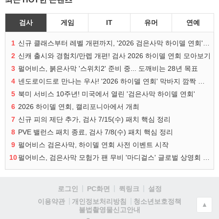
검사
게임
IT
유머
연예
1
신규 클래스부터 레벨 개편까지, '2026 검은사막 하이델 연회' 총정리
2
신캐 출시와 경험치/만렙 개편! 검사 2026 하이델 연회 모아보기
3
펄어비스, 붉은사막 '스위치2' 준비 중... 도깨비는 28년 목표
4
넨도로이드로 만나는 우사! '2026 하이델 연회' 막바지 깜짝 공개
5
북미 서비스 10주년! 미국에서 열린 '검은사막 하이델 연회'
6
2026 하이델 연회, 캘리포니아에서 개최
7
신규 피의 제단 추가, 검사 7/15(수) 패치 핵심 정리
8
PVE 밸런스 패치 종료, 검사 7/8(수) 패치 핵심 정리
9
펄어비스 검은사막, 하이델 연회 사전 이벤트 시작
10
펄어비스, 검은사막 모험가 팬 무비 '마디걸스' 글로벌 상영회 개최
로그인
PC화면
퀵링크
설정
청소년보호정책
이용약관
개인정보처리방침
▲
불법촬영물신고안내