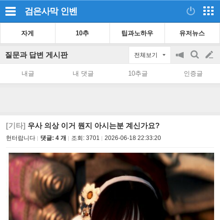
검은사막
인벤
자게
10추
팁과노하우
유저뉴스
질문과 답변 게시판
전체보기
공
검
글
지
색
내글
내 댓글
10추글
인증글
on/off
쓰
기
[기타]
우사 의상 이거 뭔지 아시는분 계신가요?
헌터랍니다
댓글: 4 개
조회:
3701
2026-06-18 22:33:20