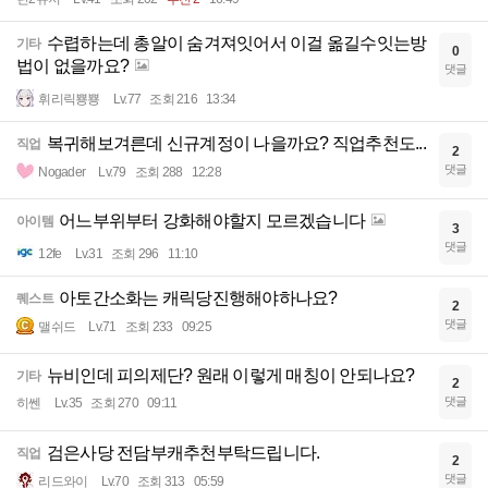
수렵하는데 총알이 숨겨져잇어서 이걸 옮길수잇는방
기타
0
법이 없을까요?
댓글
휘리릭뿅뿅
Lv.77
조회 216
13:34
복귀해보겨른데 신규계정이 나을까요? 직업추천도...
직업
2
댓글
Nogader
Lv.79
조회 288
12:28
어느부위부터 강화해야할지 모르겠습니다
아이템
3
댓글
12fe
Lv.31
조회 296
11:10
아토간소화는 캐릭당진행해야하나요?
퀘스트
2
댓글
맬쉬드
Lv.71
조회 233
09:25
뉴비인데 피의제단? 원래 이렇게 매칭이 안되나요?
기타
2
댓글
히쎈
Lv.35
조회 270
09:11
검은사당 전담부캐추천부탁드립니다.
직업
2
댓글
리드와이
Lv.70
조회 313
05:59