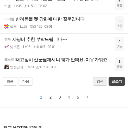
6
댓글
히쎈
Lv.35
조회 583
08-02
반려동물 펫 강화에 대한 질문입니다
아이템
3
댓글
샬롬
Lv.92
조회 491
08-01
사냥터 추천 부탁드립니다~~
전투
4
댓글
빛초론
Lv.16
조회 647
08-01
태고장비 산군팔재시니 퀘가 안떠요. 이유가뭐죠
퀘스트
1
댓글
엄청난데
Lv.73
조회 714
08-01
최근
다음
검색
글쓰기
1
2
3
4
5
최근 HOT한 콘텐츠