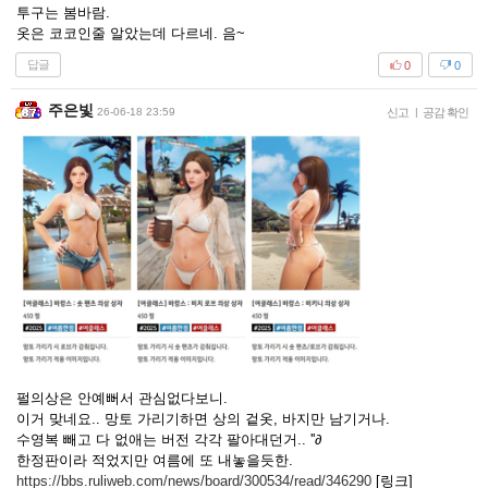
투구는 봄바람.
옷은 코코인줄 알았는데 다르네. 음~
답글
0
0
주은빛
26-06-18 23:59
신고
|
공감 확인
펄의상은 안예뻐서 관심없다보니.
이거 맞네요.. 망토 가리기하면 상의 겉옷, 바지만 남기거나.
수영복 빼고 다 없애는 버전 각각 팔아대던거.. ''∂
한정판이라 적었지만 여름에 또 내놓을듯한.
https://bbs.ruliweb.com/news/board/300534/read/346290
[링크]