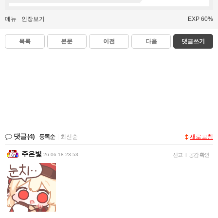
메뉴
인장보기
EXP 60%
목록
본문
이전
다음
댓글쓰기
댓글
(4)
등록순
|
최신순
새로고침
주은빛
26-06-18 23:53
신고
|
공감 확인