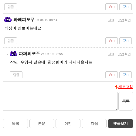
답글
0
0
파페피포푸
26-06-19 08:54
신고
|
공감 확인
의상이 안보이는데요
답글
0
0
파페피포푸
26-06-19 08:55
신고
|
공감 확인
작년 수영복 같은데 한정판이라 다시나올지는
답글
0
0
새로고침
등록
목록
본문
이전
다음
댓글보기