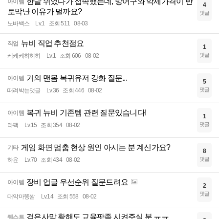
한달 쉬었다가 접속했는데, 방어구와 악세가격이 반
아이템
4
토막난 이유가 멀까요?
댓글
노바백스
Lv.1
조회 511
08-03
뉴비 직업 추천점요
직업
1
댓글
케케케히히히
Lv.1
조회 606
08-02
거의 맨몸 복귀유저 강화 질문...
아이템
5
댓글
때려박는댓글
Lv.36
조회 446
08-02
복귀 뉴비 기존템 관련 질문있습니다!
아이템
1
댓글
라팩
Lv.15
조회 354
08-02
게임 화면 멈춤 현상 원인 아시는 분 계신가요?
기타
8
댓글
하윤
Lv.70
조회 434
08-02
장비 업글 우선순위 질문드려요
아이템
2
댓글
대악마똥쌈
Lv.14
조회 558
08-02
검은사막 황해도 교육팟좀 시켜주실 분 ㅠㅠ
퀘스트