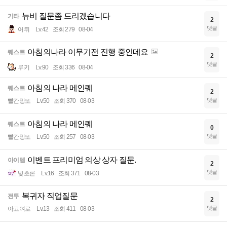
뉴비 질문좀 드리겠습니다
기타
2
댓글
어뤼
Lv.42
조회 279
08-04
아침의나라 이무기전 진행 중인데요
퀘스트
2
댓글
루키
Lv.90
조회 336
08-04
아침의 나라 메인퀘
퀘스트
2
댓글
빨간망또
Lv.50
조회 370
08-03
아침의 나라 메인퀘
퀘스트
0
댓글
빨간망또
Lv.50
조회 257
08-03
이벤트 프리미엄 의상 상자 질문.
아이템
2
댓글
빛초론
Lv.16
조회 371
08-03
복귀자 직업질문
전투
2
댓글
아고여로
Lv.13
조회 411
08-03