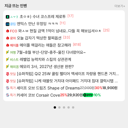
지금 뜨는 인벤
더보기+
[17]
초ㅇㅎ) 수녀 코스프레 제로투
ㅗㅜㅑ
[11]
엔믹스 만난 우정잉 ㅋㅋㅋ
클립
[25]
와ㅅㅂ 현질 금액 1억이 넘네요..다들 꼭 해보십셔ㅁㅊ
FCO
[33]
오늘 갑자기 떡상한 팔찌옵션
로아
[618]
메이플 렉걸리는 애들은 참고해라
메이플
7월~8월 부산-단양-충주-울진 다녀왔어요~
여행
레벨업 능력치와 스킬의 상관관계
비스트
메모리 3사, 2027년 생산분 완판?
해외겜
[슈퍼적립] Qi2 25W 쿨링 펠티어 맥세이프 차량용 핸드폰 거치대 고속 무선 충전기 EV25MFAQ
핫딜
[슈퍼적립] 니케 태블릿 거치대 아이패드 거치대 침대 갤럭시탭 패드 The Comfy
핫딜
셰이프 오브 드림즈 Shape of Dreams
27,000원
30%
18,900원
특가
커세어 코브 Corsair Cove
25%
29,920원
10%
특가