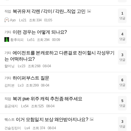
복귀유저 각렌 / 각미 / 각란...직업 고민
직업
1
댓글
Ayo
Lv.21
조회 334
01:05
이런 경우는 어떻게 되나요?
기타
4
댓글
황후의피
Lv.51
조회 294
00:09
에이전트를 본캐로하고 다른걸로 전이할시 각성무기
기타
3
는 어떡하나요?
댓글
할머닝
Lv.23
조회 268
08-04
하이퍼부스트 질문
기타
6
댓글
김히븐
Lv.3
조회 299
08-04
복귀 pve 위주 캐릭 추천좀 해주세요
직업
5
댓글
음공돼지
Lv.54
조회 525
08-04
이거 모험일지 보상 왜안받아지나요?
퀘스트
3
댓글
건슬킹킹이
Lv.4
조회 374
08-04