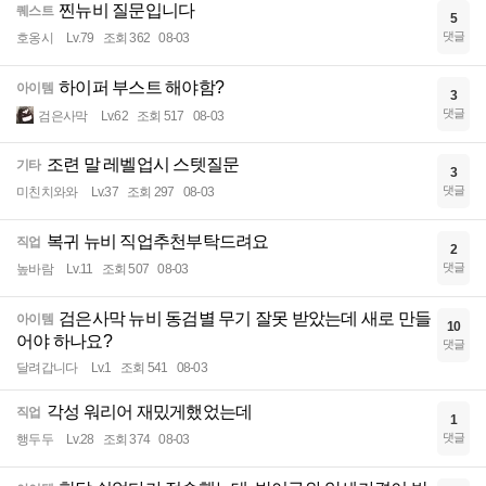
찐뉴비 질문입니다
퀘스트
5
댓글
호옹시
Lv.79
조회 362
08-03
하이퍼 부스트 해야함?
아이템
3
댓글
검은사막
Lv.62
조회 517
08-03
조련 말 레벨업시 스텟질문
기타
3
댓글
미친치와와
Lv.37
조회 297
08-03
복귀 뉴비 직업추천부탁드려요
직업
2
댓글
높바람
Lv.11
조회 507
08-03
검은사막 뉴비 동검별 무기 잘못 받았는데 새로 만들
아이템
10
어야 하나요?
댓글
달려갑니다
Lv.1
조회 541
08-03
각성 워리어 재밌게했었는데
직업
1
댓글
행두두
Lv.28
조회 374
08-03