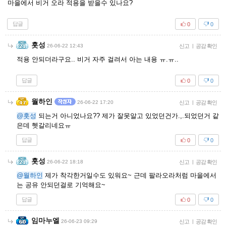
마을에서 비거 오라 적용을 받을수 있나요?
답글
0
0
홋성
26-06-22 12:43
신고
|
공감 확인
적용 안되더라구요.. 비거 자주 걸려서 아는 내용 ㅠ.ㅠ..
답글
0
0
월하인
26-06-22 17:20
신고
|
공감 확인
@홋성
되는거 아니었나요?? 제가 잘못알고 있었던건가.,.되었던거 같
은데 헷갈리네요ㅠ
답글
0
0
홋성
26-06-22 18:18
신고
|
공감 확인
@월하인
제가 착각한거일수도 있워요~ 근데 팔라오라처럼 마을에서
는 공유 안되던걸로 기억해요~
답글
0
0
임마누엘
26-06-23 09:29
신고
|
공감 확인