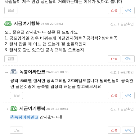
사람들이 저주 번강 광신둘리 거래하는데는 이유가 있다고 봅니다
답글
0
0
지금여기행복
26-06-22 08:03
신고
|
공감 확인
오.. 좋은글 감사합니다 질문 좀 드릴게요
1. 공포영역일 경우 바뀌는게 어떤건지(체력? 공격력? 방어력?)
2. 랜서 잡을 때 어느 맵 도는게 젤 효율적인지
3. 랜서도 광신 있으면 공속 프레임 오르는지
답글
0
0
녹붕어싸만코
26-06-22 08:30
신고
|
공감 확인
공역 96레벨 랜서면 공속프레임 2프레임오릅니다 월하인님이 공속관
련 글쓴것중에 공속별 캡정리 해둔글 참고해보셔요
답글
0
0
지금여기행복
26-06-22 09:41
신고
|
공감 확인
@녹붕어싸만코
감사합니다!!
답글
0
0