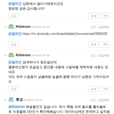
@월하인
상한에서 걸리기때문이군요
명료한 답변 감사합니다!
답글
0
0
Kkkkmm
26-06-22 06:32
신고
|
공감 확인
@월하인
https://m.dcinside.com/board/diablo2resurrected/3066528
답글
0
0
Kkkkmm
26-06-22 06:49
신고
|
공감 확인
@월하인
검색하다가 찾은글인데
클뜯하신분이 쓴글같고 중간쯤 내용에 스킬레벨 체력부분 내용도 있
네요
저도 속박 스킬렙이 낮을때랑 높을때 몸빵 차이가 심했던 기억이있어
요
답글
0
0
홋성
26-06-22 09:26
신고
|
공감 확인
@Kkkkmm
해골물인것 같습니다. 제가 30렙 속박 둘리를 홀리볼트
로 지졌을때 2만인거 확인해봤습니다. 데이터상에만 존재하고 실적용