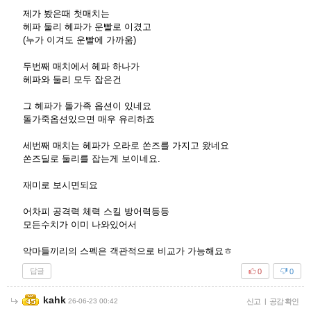
제가 봤은때 첫매치는
헤파 둘리 헤파가 운빨로 이겼고
(누가 이겨도 운빨에 가까움)
두번째 매치에서 헤파 하나가
헤파와 둘리 모두 잡은건
그 헤파가 돌가족 옵션이 있네요
돌가죽옵션있으면 매우 유리하죠
세번째 매치는 헤파가 오라로 쏜즈를 가지고 왔네요
쏜즈딜로 둘리를 잡는게 보이네요.
재미로 보시면되요
어차피 공격력 체력 스킬 방어력등등
모든수치가 이미 나와있어서
악마들끼리의 스펙은 객관적으로 비교가 가능해요ㅎ
답글
0
0
kahk
26-06-23 00:42
신고
|
공감 확인