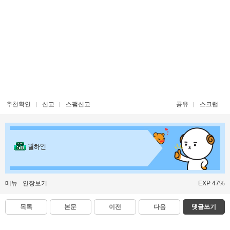
추천확인
신고
스팸신고
공유
스크랩
월하인
메뉴
인장보기
EXP 47%
목록
본문
이전
다음
댓글쓰기