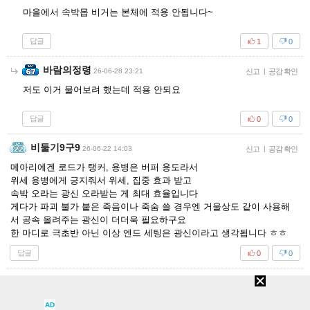
마을에서 속박몹 비거는 본체에 적용 안됩니다~
답글
1
0
바람의정령
26-06-28 23:21
신고
|
공감 확인
저도 이거 물어보려 했는데 적용 안되요
답글
0
0
비둘기9구9
26-06-22 14:03
신고
|
공감 확인
메아리에겐 로드가 탱커, 용병은 버퍼 용도라서
위세 용병에게 긍지줘서 위세, 집중 효과 받고
속박 오라는 광신 오라받는 게 최대 효율입니다
게다가 파괴 불가 붙은 죽음이나 죽숨 쓸 경우엔 거울상도 같이 사용해
서 공속 올려주는 광신이 더더욱 필요하구요
한 마디로 극초반 아닌 이상 엔드 세팅은 광신이라고 생각됩니다 ㅎㅎ
답글
0
0
월하인
26-06-22 17:29
신고
|
공감 확인
거울상은 공속영향을 받으니 광신이 좋고,
AD