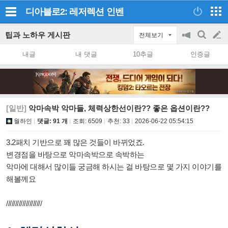
디아블로2: 레저렉션
인벤
팁과 노하우 게시판
전체보기
공
검
글
지
색
내글
내 댓글
10추글
인증글
on/off
쓰
기
[일반]
악마속박 악마들, 체력상한선이란?? 좋은 옵션이란??
월하인
댓글: 91 개
조회:
6509
추천:
33
2026-06-22 05:54:15
3.2패치 기반으로 꽤 많은 것들이 바뀌었죠.
변경점을 바탕으로 악마속박으로 속박하는
악마에 대해서 많이들 궁금해 하시는 걸 바탕으로 몇 가지 이야기를
해볼께요
////////////////////