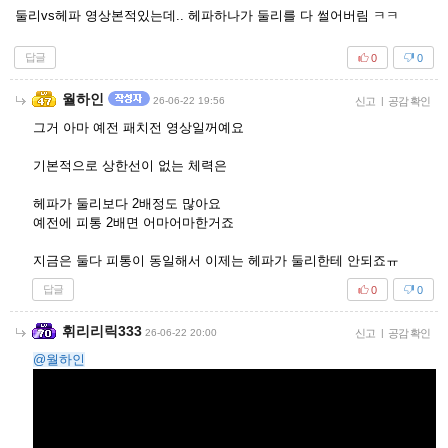
둘리vs헤파 영상본적있는데.. 헤파하나가 둘리를 다 썰어버림 ㅋㅋ
답글
0
0
월하인
26-06-22 19:56
신고
|
공감 확인
그거 아마 예전 패치전 영상일꺼예요
기본적으로 상한선이 없는 체력은
헤파가 둘리보다 2배정도 많아요
예전에 피통 2배면 어마어마한거죠
지금은 둘다 피통이 동일해서 이제는 헤파가 둘리한테 안되죠ㅠ
답글
0
0
휘리리릭333
26-06-22 20:00
신고
|
공감 확인
@월하인