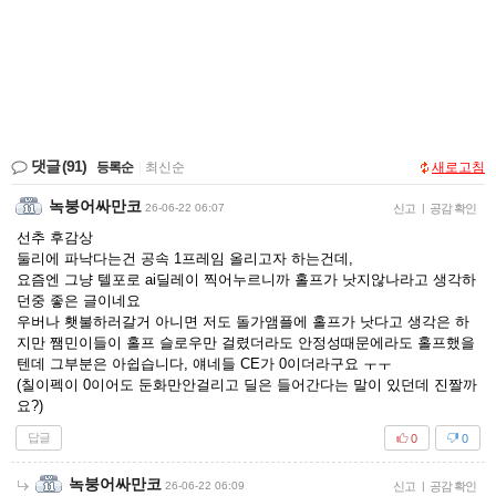
댓글
(91)
등록순
|
최신순
새로고침
녹붕어싸만코
26-06-22 06:07
신고
|
공감 확인
선추 후감상
둘리에 파낙다는건 공속 1프레임 올리고자 하는건데,
요즘엔 그냥 텔포로 ai딜레이 찍어누르니까 홀프가 낫지않나라고 생각하
던중 좋은 글이네요
우버나 횃불하러갈거 아니면 저도 돌가앰플에 홀프가 낫다고 생각은 하
지만 쨈민이들이 홀프 슬로우만 걸렸더라도 안정성때문에라도 홀프했을
텐데 그부분은 아쉽습니다, 얘네들 CE가 0이더라구요 ㅜㅜ
(칠이펙이 0이어도 둔화만안걸리고 딜은 들어간다는 말이 있던데 진짤까
요?)
답글
0
0
녹붕어싸만코
26-06-22 06:09
신고
|
공감 확인