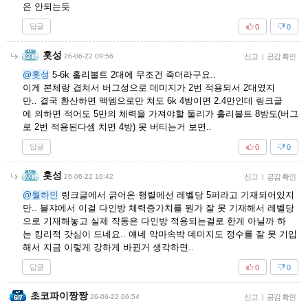
은 안되는듯
답글
0
0
홋성
26-06-22 09:56
신고
|
공감 확인
@홋성
5-6k 홀리볼트 2대에 무조건 죽더라구요..
이게 본체랑 겹쳐서 버그성으로 데미지가 2번 적용되서 2대였지
만.. 결국 환산하면 맥뎀으로만 쳐도 6k 4방이면 2.4만인데 링크글
에 의하면 적어도 5만의 체력을 가져야할 둘리가 홀리볼트 8방도(버그
로 2번 적용된다셈 치면 4방) 못 버티는거 보면..
답글
0
0
홋성
26-06-22 10:42
신고
|
공감 확인
@월하인
링크글에서 긁어온 행렬에선 레벨당 5퍼라고 기재되어있지
만.. 블쟈에서 이걸 다인방 체력증가치를 뭔가 잘 못 기재해서 레벨당
으로 기재해놓고 실제 작동은 다인방 적용되는걸로 한게 아닐까 하
는 킹리적 갓심이 드네요.. 얘네 악마속박 데미지도 정수를 잘 못 기입
해서 지금 이렇게 강하게 바뀐거 생각하면..
답글
0
0
초코파이짱짱
26-06-22 06:54
신고
|
공감 확인