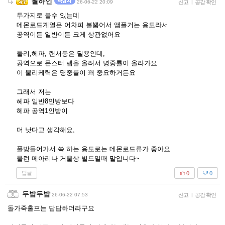
월하인
26-06-22 20:09
신고
|
공감 확인
두가지로 볼수 있는데
데몬로드계열은 어차피 불뿜어서 앰플거는 용도라서
공역이든 일반이든 크게 상관없어요
둘리,헤파, 랜서등은 딜용인데,
공역으로 몬스터 렙을 올려서 명중률이 올라가요
이 물리케력은 명중률이 꽤 중요하거든요
그래서 저는
헤파 일반8인방보다
헤파 공역1인방이
더 낫다고 생각해요,
풀방들어가서 쓱 하는 용도로는 데몬로드류가 좋아요
물런 메아리나 거울상 빌드일때 말입니다~
답글
0
0
두밤두밤
26-06-22 07:53
신고
|
공감 확인
돌가죽홀프는 답답하더라구요