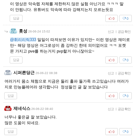
이 영상은 악속렙 자체를 제한하지.않은 실험 아닌가요 ㅋㅋㅋ 말
이 안됩니다. 유튜버도 악속에 따라 강해지는지 모르는듯요
답글
0
0
홋성
26-06-24 15:02
신고
|
공감 확인
@휘리리릭333
일일이 따져보면 이유가 있지만~ 이런 영상은 재미로
만~ 해당 영상은 어그로성이 좀 강하긴 한데 의미없어요 ㅋㅋ 포켓
몬 가지고 pve를 하는거지 pvp할거 아니잖아요~
답글
0
0
시퍼른당근
26-06-22 08:38
신고
|
공감 확인
여러가지 몸소 체험으로 지금은 둘리 홀파 돌가죽 쓰고있습니다 여러가
지로 만능플레어라 생각합니다 정성들인 글 잘 보았습니다
답글
0
0
제네식스
26-06-22 08:40
신고
|
공감 확인
너무나 좋은글 잘 보았습니다.
많은 도움이 되네요.
답글
0
0