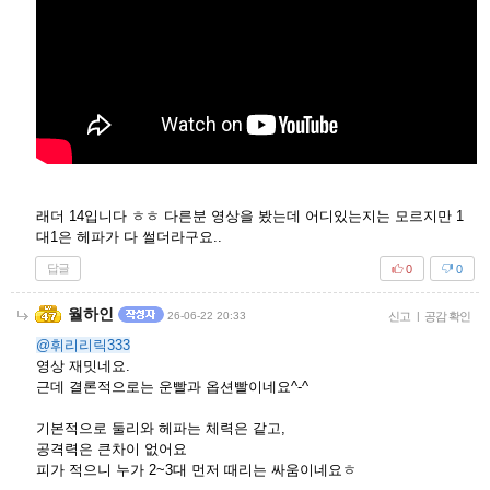
래더 14입니다 ㅎㅎ 다른분 영상을 봤는데 어디있는지는 모르지만 1
대1은 헤파가 다 썰더라구요..
답글
0
0
월하인
26-06-22 20:33
신고
|
공감 확인
@휘리리릭333
영상 재밋네요.
근데 결론적으로는 운빨과 옵션빨이네요^-^
기본적으로 둘리와 헤파는 체력은 같고,
공격력은 큰차이 없어요
피가 적으니 누가 2~3대 먼저 때리는 싸움이네요ㅎ