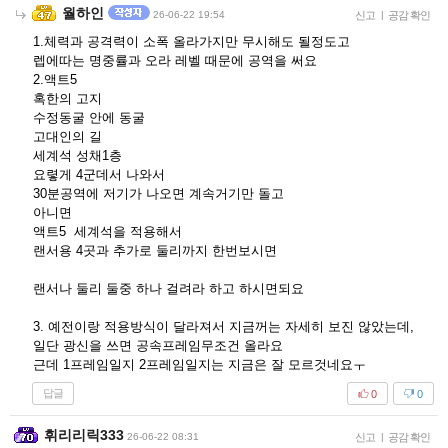
월하인
26-06-22 19:54
신고
|
공감 확인
1.체력과 공격력이 소폭 올라가지만 무시해도 될정도고
렙에따는 명중률과 오라 레벨 때문에 공역을 써요
2.액트5
혹한의 고지
수정동굴 안에 동굴
고대인의 길
세계석 성채1층
요렿게 4군데서 나와서
30분공역에 저기가 나오면 계속거기만 돌고
아니면
액트5 세계석을 적용해서
랜서용 4곳과 추가로 둘리까지 한번보시면
랜서나 둘리 둘중 하나 걸려라 하고 하시면되요
3. 예전이랑 적용방식이 달라져서 지금꺼는 자세히 보진 않았는데,
일단 광신을 쓰면 공속프레임무조건 올라요
근데 1프레임일지 2프레임일지는 지금은 잘 모르것네요ㅜ
답글
0
0
휘리리릭333
26-06-22 08:31
신고
|
공감 확인