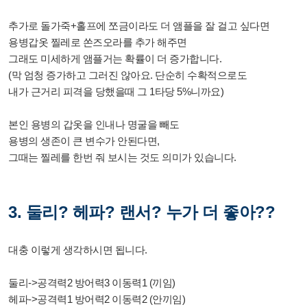
추가로 돌가죽+홀프에 쪼금이라도 더 앰플을 잘 걸고 싶다면
용병갑옷 찔레로 쏜즈오라를 추가 해주면
그래도 미세하게 앰플거는 확률이 더 증가합니다.
(막 엄청 증가하고 그러진 않아요. 단순히 수확적으로도
내가 근거리 피격을 당했을때 그 1타당 5%니까요)
본인 용병의 갑옷을 인내나 명굴을 빼도
용병의 생존이 큰 변수가 안된다면,
그때는 찔레를 한번 줘 보시는 것도 의미가 있습니다.
3. 둘리? 헤파? 랜서? 누가 더 좋아??
대충 이렇게 생각하시면 됩니다.
둘리->공격력2 방어력3 이동력1 (끼임)
헤파->공격력1 방어력2 이동력2 (안끼임)