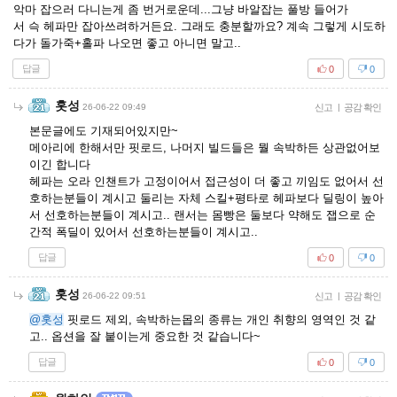
악마 잡으러 다니는게 좀 번거로운데...그냥 바알잡는 풀방 들어가
서 슥 헤파만 잡아쓰려하거든요. 그래도 충분할까요? 계속 그렇게 시도하
다가 돌가죽+홀파 나오면 좋고 아니면 말고..
답글
0
0
홋성
26-06-22 09:49
신고
|
공감 확인
본문글에도 기재되어있지만~
메아리에 한해서만 핏로드, 나머지 빌드들은 뭘 속박하든 상관없어보
이긴 합니다
헤파는 오라 인챈트가 고정이어서 접근성이 더 좋고 끼임도 없어서 선
호하는분들이 계시고 둘리는 자체 스킬+평타로 헤파보다 딜링이 높아
서 선호하는분들이 계시고.. 랜서는 몸빵은 둘보다 약해도 잽으로 순
간적 폭딜이 있어서 선호하는분들이 계시고..
답글
0
0
홋성
26-06-22 09:51
신고
|
공감 확인
@홋성
핏로드 제외, 속박하는몹의 종류는 개인 취향의 영역인 것 같
고.. 옵션을 잘 붙이는게 중요한 것 같습니다~
답글
0
0