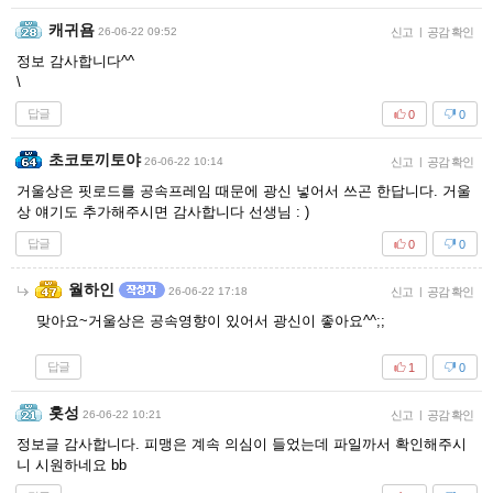
캐귀욤
26-06-22 09:52
신고
|
공감 확인
정보 감사합니다^^
\
답글
0
0
초코토끼토야
26-06-22 10:14
신고
|
공감 확인
거울상은 핏로드를 공속프레임 때문에 광신 넣어서 쓰곤 한답니다. 거울
상 얘기도 추가해주시면 감사합니다 선생님 : )
답글
0
0
월하인
26-06-22 17:18
신고
|
공감 확인
맞아요~거울상은 공속영향이 있어서 광신이 좋아요^^;;
답글
1
0
홋성
26-06-22 10:21
신고
|
공감 확인
정보글 감사합니다. 피맹은 계속 의심이 들었는데 파일까서 확인해주시
니 시원하네요 bb