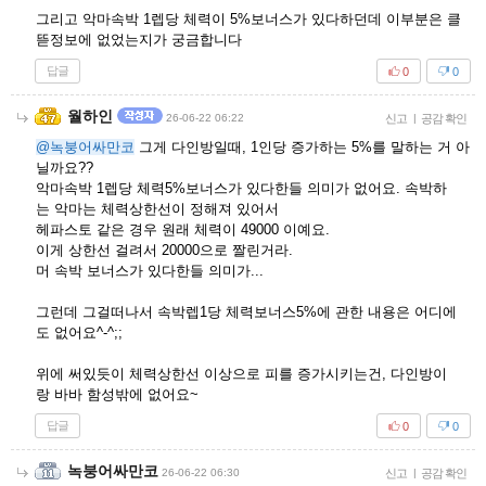
그리고 악마속박 1렙당 체력이 5%보너스가 있다하던데 이부분은 클
뜯정보에 없었는지가 궁금합니다
답글
0
0
월하인
26-06-22 06:22
신고
|
공감 확인
@녹붕어싸만코
그게 다인방일때, 1인당 증가하는 5%를 말하는 거 아
닐까요??
악마속박 1렙당 체력5%보너스가 있다한들 의미가 없어요. 속박하
는 악마는 체력상한선이 정해져 있어서
헤파스토 같은 경우 원래 체력이 49000 이예요.
이게 상한선 걸려서 20000으로 짤린거라.
머 속박 보너스가 있다한들 의미가...
그런데 그걸떠나서 속박렙1당 체력보너스5%에 관한 내용은 어디에
도 없어요^-^;;
위에 써있듯이 체력상한선 이상으로 피를 증가시키는건, 다인방이
랑 바바 함성밖에 없어요~
답글
0
0
녹붕어싸만코
26-06-22 06:30
신고
|
공감 확인