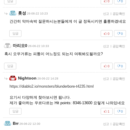
답글
0
0
홋성
26-06-22 10:23
신고
|
공감 확인
간간히 악마속박 질문하시는분들에게 이 글 정독시키면 훌륭하겠네요
답글
0
0
마리오0
26-06-22 10:33
신고
|
공감 확인
혹시 오우거류는 피통이 어느정도 되는지 여쭤봐도될까요?
답글
0
0
Nightoon
26-06-22 14:28
신고
|
공감 확인
https://diablo2.io/monsters/blunderbore-t4235.html
요기서 다양하게 찾아보시면 됩니다.
제가 좋아하는 우르다르는 Hit points: 8346-13600 요렇게 나와있네요
답글
1
0
Brr
26-06-22 12:30
신고
|
공감 확인