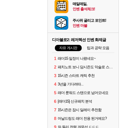
매일매일,
인벤 출석체크!
주사위 굴리고 포인트!
인벤 마블
디아블로2: 레저렉션 인벤 화제글
자유 게시판
팁과 공략 모음
1
래더15 일정이 나왔네요~
2
패치노트 보니 담시즌도 악술로 스타트
3
15시즌 스타트 캐릭 추천
4
3년을 기다려따...
5
래더 룬워드 스탠으로 넘어오네요
6
[래더15] 신규패치 분석
7
15시즌은 잠시 딜레이 추천함
8
머날드링도 래더 전용 된거에요?
9
와 둘리 전령 개무섭 ㄷㄷㄷ