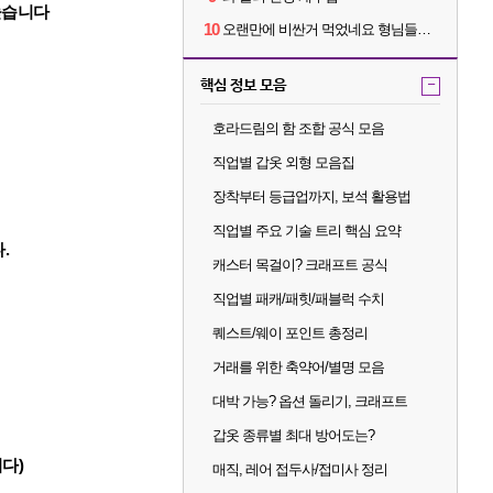
높습니다
10
오랜만에 비싼거 먹었네요 형님들ㅋㅋ
핵심 정보 모음
-
호라드림의 함 조합 공식 모음
직업별 갑옷 외형 모음집
장착부터 등급업까지, 보석 활용법
직업별 주요 기술 트리 핵심 요약
.
캐스터 목걸이? 크래프트 공식
직업별 패캐/패힛/패블럭 수치
퀘스트/웨이 포인트 총정리
거래를 위한 축약어/별명 모음
대박 가능? 옵션 돌리기, 크래프트
갑옷 종류별 최대 방어도는?
다)
매직, 레어 접두사/접미사 정리