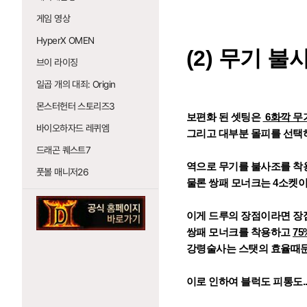
게임 영상
HyperX OMEN
(2) 무기 
브이 라이징
일곱 개의 대죄: Origin
몬스터헌터 스토리즈3
보편화 된 셋팅은
6화깍 무
바이오하자드 레퀴엠
그리고 대부분 몰피를 선택
드래곤 퀘스트7
역으로 무기를 불사조를 착
풋볼 매니저26
물론 쌍패 모너크는 4소켓이
이게 드루의 장점이라면 
쌍패 모너크를 착용하고
7
강령술사는 스탯의 효율때문
이로 인하여 블럭도 피통도.