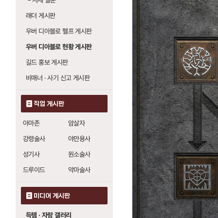
└
시세 질문
래더 게시판
우버 디아블로 헬프 게시판
우버 디아블로 현황 게시판
길드 홍보 게시판
비매너 · 사기 신고 게시판
직업 게시판
아마존
암살자
강령술사
야만용사
성기사
원소술사
드루이드
악마술사
미디어 게시판
득템 · 자랑 갤러리