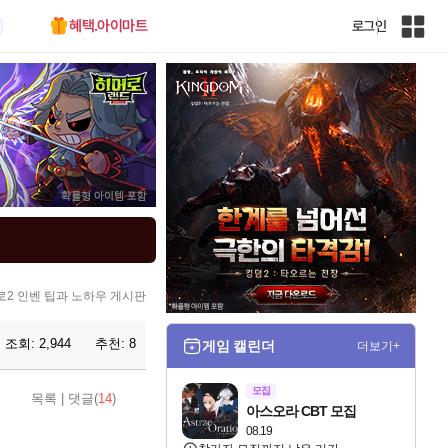
혜택.아이마트
로그인
인
벤
전
체
사
이
트
맵
2 인벤 팁과 노하우 게시판
조회:
2,944
추천:
8
게임 캘린더
더보기+
모집
목록
|
댓글(
14
)
아스오라 CBT 모집
08.19