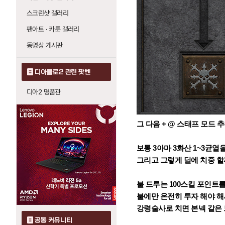
스크린샷 갤러리
팬아트 · 카툰 갤러리
동영상 게시판
디아블로2 관련 팟벤
디아2 명품관
그 다음 + @ 스태프 모드 
보통 3아마 3화산 1~3균
그리고 그렇게 딜에 치중 할
불 드루는 100스킬 포인트
불에만 온전히 투자 해야 
강령술사로 치면 본넥 같은
공통 커뮤니티