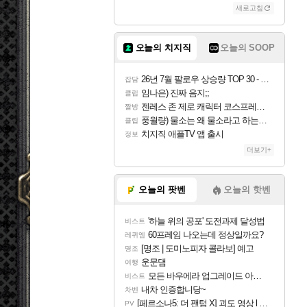
새로고침
오늘의 치지직
오늘의 SOOP
26년 7월 팔로우 상승량 TOP 30 - 월간 치지직
잡담
임나은) 진짜 음지;;
클립
젠레스 존 제로 캐릭터 코스프레한 꽁주
짤방
풍월량) 물소는 왜 물소라고 하는거야? 아! 그만 ㅋㅋ 알았어 ㅋㅋ
클립
치지직 애플TV 앱 출시
정보
더보기+
오늘의 팟벤
오늘의 핫벤
'하늘 위의 공포' 도전과제 달성법
비스트
60프레임 나오는데 정상일까요?
레퀴엠
[명조 | 도미노피자 콜라보] 예고
명조
운문댐
여행
모든 바우에라 업그레이드 아이템 획득 위치 공략 (89개)
비스트
내차 인증합니당~
차벤
[페르소나5: 더 팬텀 X] 괴도 영상 l 타카마키 안·댄싱 스타
PV