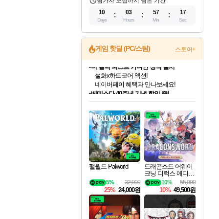
참가자 모집까지 남은 기간
10
03
57
16
Days
Hours
Min
Sec
게임 핫딜 (PC/스팀)
스토어+
베데스다 40주년 기념 할인 중!
베데스다의 명작들을
40주년 프로모션으로 만나보세요!
인벤게임즈 8월 특별 할인!
드래곤소드: 어웨이크닝 입점!
문명 7 특별 할인!
마블 투혼 파이팅 소울즈 정식출시!
귀무자: 검의 길 예약 판매 중!
비스트 오브 리인카네이션 정식 출시!
커세어 코브 출시 기념 할인!
더 렐릭 퍼스트 가디언 정식 출시
캡콤 프렌차이즈 할인 진행 중!
캡콤 일부 상품 상시 할인
스타워즈 은하계 레이서
로블록스 기프트 카드 공식 입점
인기 퍼블리셔 모음!
스팀으로 만나는 드래곤소드!
조선&고려 DLC 출시 예정
마블 히어로 총 출동&화려한 격투!
10% 할인과
게임프릭 신작 IP
해적'섬'을 발전시키자!
설화x하드코어 액션!
몬헌, 바하 등 인기 IP를
몬헌 와일즈 & 드래곤즈 도그마2
인벤게임즈에서 10% 추가 적립
Robux를 가장 안전하고
최대 90% 할인가를 만나보세요!
네이버혜택과 함께 만나보세요!
50%할인&추가 적립까지!
네이버 포인트 혜택까지!
이니&베니 혜택까지!
네이버 혜택가와 함께 예약하세요!
할인&네이버혜택으로 만나보세요!
네이버페이 혜택과 만나보세요!
할인가에 만나보세요!
일부 에디션 상시 할인!
혜택으로 예약 판매 중
편안하게 충전하세요
팰월드 Palworld
드래곤소드 어웨이
크닝 디럭스 에디션
DragonSword Awake
5%
32,000
10%
55,000
ning Deluxe Edition
25%
24,000원
10%
49,500원