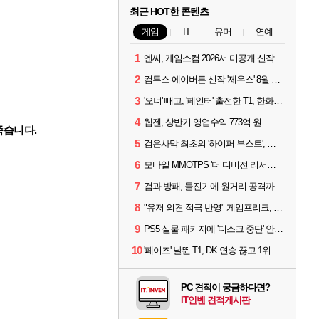
최근 HOT한 콘텐츠
게임
IT
유머
연예
1
엔씨, 게임스컴 2026서 미공개 신작 최초 공개
2
컴투스-에이버튼 신작 '제우스' 8월 26일 출시…"모두를 위한 경쟁"
3
'오너' 빼고, '페인터' 출전한 T1, 한화생명에 패배
4
웹젠, 상반기 영업수익 773억 원…순이익 89% 증가
죽습니다.
5
검은사막 최초의 '하이퍼 부스트', 직접 해봤습니다
6
모바일 MMOTPS '더 디비전 리서전스', 6일 스팀에도 출시
7
검과 방패, 돌진기에 원거리 공격까지? 오버워치 '디몬' 플레이 영상
8
"유저 의견 적극 반영" 게임프리크, 비스트 오브 리인카네이션 개선 나선다
9
PS5 실물 패키지에 '디스크 중단' 안내 스티커 붙었다
10
'페이즈' 날뛴 T1, DK 연승 끊고 1위 지켜
PC 견적이 궁금하다면?
IT인벤 견적게시판