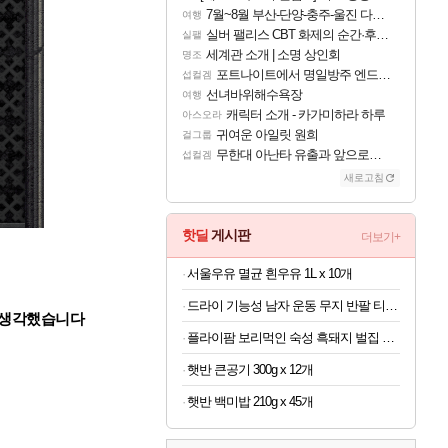
7월~8월 부산-단양-충주-울진 다녀왔어요~
여행
실버 팰리스 CBT 화제의 순간·후기 모음
실팰
세계관 소개 | 소명 상인회
명조
포트나이트에서 명일방주 엔드필드 [펠리카] 판매 예정
섭컬겜
선녀바위해수욕장
여행
캐릭터 소개 - 카가미하라 하루
아스오라
귀여운 아일릿 원희
걸그룹
무한대 아난타 유출과 앞으로의 예상 (루머)
섭컬겜
새로고침
핫딜
게시판
더보기+
서울우유 멸균 흰우유 1L x 10개
드라이 기능성 남자 운동 무지 반팔 티셔츠 빅사이즈
을 생각했습니다
플라이팜 보리먹인 숙성 흑돼지 벌집 두툼 삼겹살 HACCP 2kg
햇반 큰공기 300g x 12개
햇반 백미밥 210g x 45개