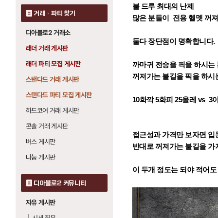
불 드루 최대의 난제
거래 · 파티 찾기
많은 분들이 전용 헬멧 꺼
디아블로2 거래소
둘다 장단점이 명확합니다.
래더 거래 게시판
래더 파티 모집 게시판
까마귀 전승을 픽을 하시는 
꺼져가는 불길을 픽을 하시
스탠다드 거래 게시판
스탠다드 파티 모집 게시판
10화깍 5화피 25올레 vs 3
하드코어 거래 게시판
콘솔 거래 게시판
접근성과 가격만 보자면 입문
버스 게시판
반대로 꺼져가는 불길을 가
나눔 게시판
이 두개 정도는 되야 적어도
디아블로2 커뮤니티
자유 게시판