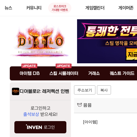
로스트아크
뉴스
커뮤니티
게임캘린더
게이머존
기대평 이벤트
아이템 DB
스킬 시뮬레이터
거래소
퀘스트 가이드
주소보기
복사
디아블로2: 레저렉션 인벤
믐믐
로그인하고
출석보상
받으세요!
[아이템]
로그인