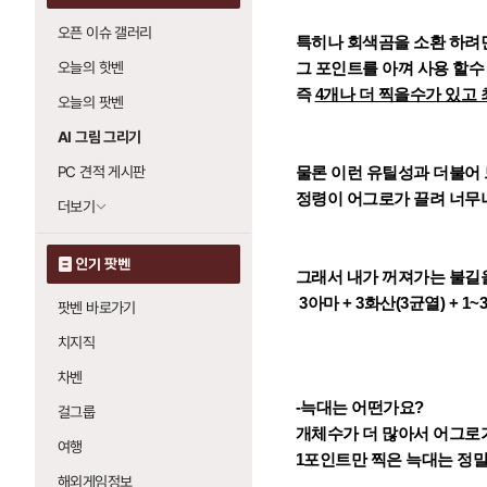
오픈 이슈 갤러리
특히나 회색곰을 소환 하려면
오늘의 핫벤
그 포인트를 아껴 사용 할수
즉
4개나 더 찍을수가 있고 
오늘의 팟벤
AI 그림 그리기
PC 견적 게시판
물론 이런 유틸성과 더불어
정령이 어그로가 끌려 너무
더보기
인기 팟벤
그래서 내가 꺼져가는 불길
3아마 + 3화산(3균열) + 
팟벤 바로가기
치지직
차벤
-늑대는 어떤가요?
걸그룹
개체수가 더 많아서 어그로
여행
1포인트만 찍은 늑대는 정말
해외게임정보