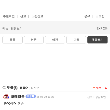
추천확인
신고
스팸신고
공유
스크랩
메뉴
인장보기
EXP 2%
목록
본문
이전
다음
댓글쓰기
댓글
(8)
등록순
|
최신순
새로고침
코레일톡
26-05-20 13:27
신고
|
공감 확인
중복이면 죄송