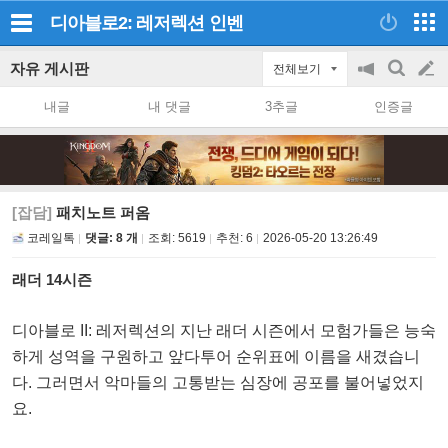
디아블로2: 레저렉션
인벤
자유 게시판
전체보기
공
검
글
지
색
내글
내 댓글
3추글
인증글
on/off
쓰
기
[잡담]
패치노트 퍼옴
코레일톡
댓글: 8 개
조회:
5619
추천:
6
2026-05-20 13:26:49
래더 14시즌
디아블로 II: 레저렉션의 지난 래더 시즌에서 모험가들은 능숙
하게 성역을 구원하고 앞다투어 순위표에 이름을 새겼습니
다. 그러면서 악마들의 고통받는 심장에 공포를 불어넣었지
요.