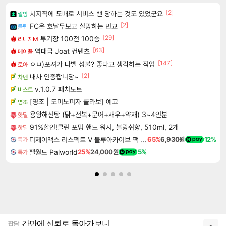
[2]
치지직에 도배로 서비스 밴 당하는 것도 있었군요
짤방
[2]
FC온 호날두보고 실망하는 민교
클립
[29]
투기장 100전 100승
리니지M
[63]
역대급 Joat 컨텐츠
메이플
[147]
ㅇㅂ)포셔가 나벨 성불? 좋다고 생각하는 직업
로아
[2]
내차 인증합니당~
차벤
v.1.0.7 패치노트
비스트
[명조 | 도미노피자 콜라보] 예고
명조
용왕해신탕 (닭+전복+문어+새우+약재) 3~4인분
핫딜
91%할인!클린 포밍 핸드 워시, 블랑쉬향, 510ml, 2개
핫딜
디제이맥스 리스펙트 V 블루아카이브 팩 DJMAX RESPECT V Blue Archive Pack DLC
65%
6,930원
12%
특가
팰월드 Palworld
25%
24,000원
5%
특가
간만에 신뢰로 돌아가보니
잡담