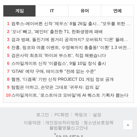
게임
IT
유머
연예
1
컴투스-에이버튼 신작 '제우스' 8월 26일 출시…"모두를 위한 경쟁"
2
'오너' 빼고, '페인터' 출전한 T1, 한화생명에 패배
3
검과 방패, 돌진기에 원거리 공격까지? 오버워치 '디몬' 플레이 영상
4
잔홍, 링코와 여름 이벤트, 수영복까지 총출동! '이환' 1.3 버전 방송 정리
5
검은사막 최초의 '하이퍼 부스트', 직접 해봤습니다
6
스마일게이트 신작 '이클립스', 9월 10일 정식 출시
7
'GTA6' 예약 구매, 테이크투 "전례 없는 수준"
8
웹젠, '디겜폭' 기반 신작 PROJECT D1 게임 정보 공개
9
탐험은 더하고, 손맛은 그대로 '귀무자: 검의 길'
10
스마일게이트, '로스트아크 모바일'에 AI 퀘스트 기획자 뽑는다
로그인
PC화면
퀵링크
설정
청소년보호정책
이용약관
개인정보처리방침
▲
불법촬영물신고안내
(주)