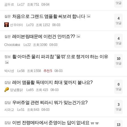
댓글
곰두르
Lv.17
조회 751
08-04
처음으로 그랜드 앰플활 써보려 합니다
질문
4
댓글
선우아마
Lv.70
조회 1152
08-03
레이븐링때문에 이런건 안끼죠??
질문
4
댓글
Chocolatea
Lv.22
조회 1090
08-03
활 아마존 물리 파괴참 "물깎' 으로 챙겨야 하는 이유
정보
10
댓글
박사넨
Lv.58
조회 1558
추천 5
08-03
레어 앰플활 독데미지 최대 몇까지 붙나요?
잡담
0
댓글
양념통닭
Lv.85
조회 415
08-03
우버쥬얼 관련 찌라시 뭐가 맞는건가요?
잡담
3
댓글
사과교
Lv.51
조회 843
08-03
이번 전령메타에서 준영이는 답이 없네요 ㅠㅠ
잡담
13