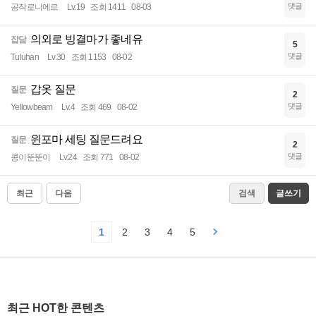
댓글
공작로니에르
Lv.19
조회 1411
08-03
의외로 빙결마가 좋네유
잡담
5
댓글
Tuluhan
Lv.30
조회 1153
08-02
갑옷 질문
질문
2
댓글
Yellowbeam
Lv.4
조회 469
08-02
윈포마 세팅 질문드려요
질문
2
댓글
콩이뚠뚠이
Lv.24
조회 771
08-02
최근
다음
검색
글쓰기
1
2
3
4
5
최근 HOT한 콘텐츠