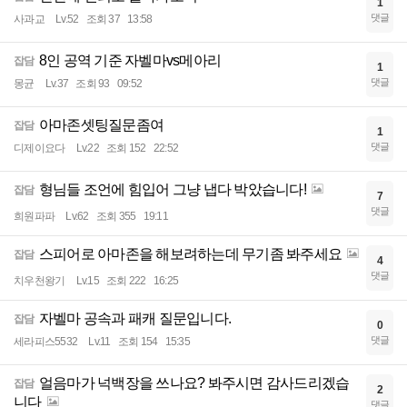
1
댓글
사과교
Lv.52
조회 37
13:58
8인 공역 기준 자벨마vs메아리
잡담
1
댓글
몽균
Lv.37
조회 93
09:52
아마존셋팅질문좀여
잡담
1
댓글
디제이요다
Lv.22
조회 152
22:52
형님들 조언에 힘입어 그냥 냅다 박았습니다!
잡담
7
댓글
희원파파
Lv.62
조회 355
19:11
스피어로 아마존을 해보려하는데 무기좀 봐주세요
잡담
4
댓글
치우천왕기
Lv.15
조회 222
16:25
자벨마 공속과 패캐 질문입니다.
잡담
0
댓글
세라피스5532
Lv.11
조회 154
15:35
얼음마가 넉백장을 쓰나요? 봐주시면 감사드리겠습
잡담
2
니다
댓글