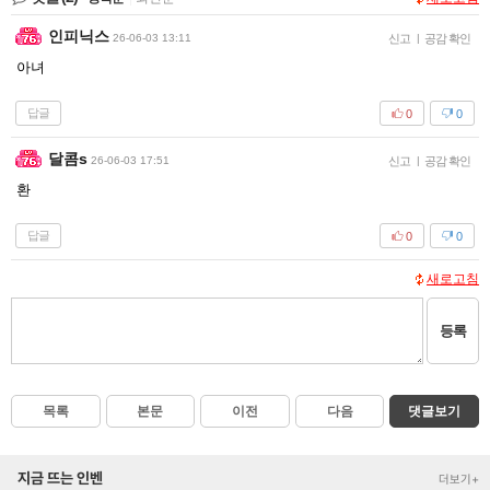
인피닉스
26-06-03 13:11
신고
|
공감 확인
아녀
답글
0
0
달콤s
26-06-03 17:51
신고
|
공감 확인
환
답글
0
0
새로고침
등록
목록
본문
이전
다음
댓글보기
지금 뜨는 인벤
더보기+