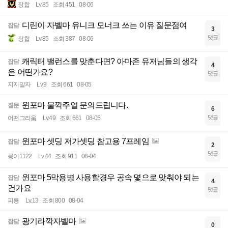
장합
Lv.85
조회 451
08-06
디린이 자벨마 유니크 모너크 쓰는 이유 질문점여
잡담
3
댓글
장합
Lv.85
조회 387
08-06
캐릭터 밸런스를 맞춘다면? 아마존 유저님들의 생각
잡담
4
은 어떤가요?
댓글
지지말자
Lv.9
조회 661
08-05
윈포마 물깍주얼 문의드립니다.
질문
6
댓글
어떤그리움
Lv.49
조회 661
08-05
윈포마 셋딩 저가셋딩 참고용 7프레임
잡담
2
댓글
롱이1122
Lv.44
조회 911
08-04
윈포마 5막용병 사용할경우 공속 몇으로 맞춰야 되는
잡담
4
건가요
댓글
피룡
Lv.13
조회 800
08-04
광기라깍자벨마
잡담
0