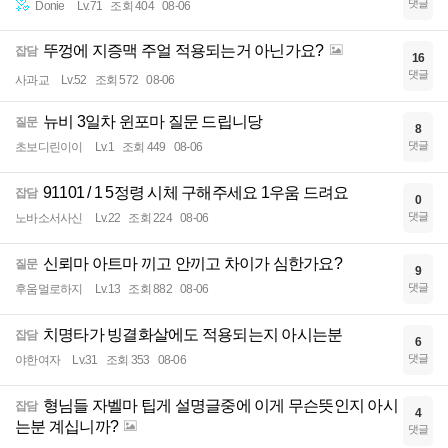
댓글
Donie
Lv.71
조회 404
08-06
뚜껑에 지증맥 주얼 적용되는거 아닌가요?
잡담
16
댓글
사과교
Lv.52
조회 572
08-06
뉴비 3일차 윈포마 질문 드립니당
질문
8
댓글
초보디린이이
Lv.1
조회 449
08-06
91101 / 1 5정령 시체 구해주세요 1우움 드려요
잡담
0
댓글
노바소서사신
Lv.22
조회 224
08-06
신뢰마 아트마 끼고 안끼고 차이가 심한가요?
질문
9
댓글
후움멀로하지
Lv.13
조회 882
08-06
치명타가 빙결화살에도 적용되는지 아시는분
잡담
6
댓글
야한여자
Lv.31
조회 353
08-06
형님들 자벨마 팁게 설명글중에 이게 무슨뜻인지 아시
잡담
4
는분 계십니까?
댓글