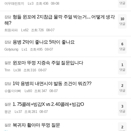
댓글
여우때린토끼
Lv.3
조회 436
08-08
형들 윈포에 2지참급 물깍 주얼 박는거.... 어떻게 생각
잡담
10
해?
댓글
희원파파
Lv.62
조회 726
08-07
용병 2막이 좋나요 5막이 좋나요
잡담
6
댓글
Gotyoung
Lv.1
조회 495
08-07
윈포마 뚜껑 지증속 주얼 질문입니다
질문
1
댓글
Tnn
Lv.38
조회 316
08-07
1막 용병의 내면시야 발동 조건이 뭐죠??
잡담
2
댓글
슈똘이아빠
Lv.80
조회 347
08-07
1. 75콜레+빙감X vs 2. 40콜레+빙감O
질문
3
댓글
몽균
Lv.37
조회 281
08-07
복귀자 활아마 뚜껑 질문
질문
2