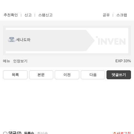
추천확인
신고
스팸신고
공유
스크랩
세나도하
메뉴
인장보기
EXP 33%
목록
본문
이전
다음
댓글쓰기
댓글
(2)
등록순
|
최신순
새로고침