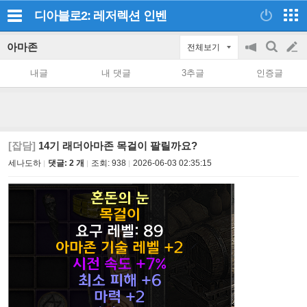
디아블로2: 레저렉션
인벤
아마존
전체보기
공
검
글
지
색
내글
내 댓글
3추글
인증글
on/off
쓰
기
[잡담]
14기 래더아마존 목걸이 팔릴까요?
세나도하
댓글: 2 개
조회:
938
2026-06-03 02:35:15