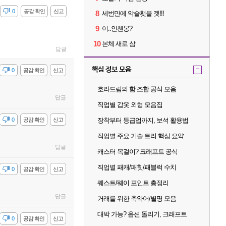
감
0
공감 확인
신고
8
세번만에 악술횃불 겟!!!
9
이..인첸봉?
10
본체 새로 삼
답글
핵심 정보 모음
-
감
0
공감 확인
신고
호라드림의 함 조합 공식 모음
답글
직업별 갑옷 외형 모음집
감
0
공감 확인
신고
장착부터 등급업까지, 보석 활용법
직업별 주요 기술 트리 핵심 요약
답글
캐스터 목걸이? 크래프트 공식
직업별 패캐/패힛/패블럭 수치
감
0
공감 확인
신고
퀘스트/웨이 포인트 총정리
답글
거래를 위한 축약어/별명 모음
대박 가능? 옵션 돌리기, 크래프트
감
0
공감 확인
신고