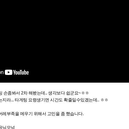
 손좀봐서 2차 해봤는데.. 생각보다 쉽군요~ㅎㅎ
지라... 타게팅 요령생기면 시간도 확줄일수있겠는데.. ㅎㅎ
어레부족을 메우기 위해서 고민을 좀 했습니다.
 유닉모넉