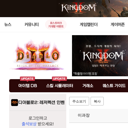
로스트아크
뉴스
커뮤니티
게임캘린더
게이머존
기대평 이벤트
아이템 DB
스킬 시뮬레이터
거래소
퀘스트 가이드
주소보기
복사
디아블로2: 레저렉션 인벤
이과장
로그인하고
출석보상
받으세요!