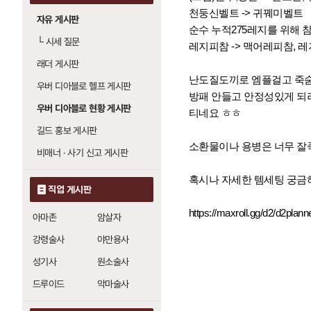
천둥신벨트 -> 귀꿰미벨트
자유 게시판
순수 누적275레지를 위해 
└
시세 질문
레지피참 -> 맥어레피참, 
래더 게시판
난도질도끼로 엠플걸고 죽숨
우버 디아블로 헬프 게시판
방패 안들고 안정성있게 되
우버 디아블로 현황 게시판
티네요 ㅎㅎ
길드 홍보 게시판
소환물이나 용병은 너무 잘죽
비매너 · 사기 신고 게시판
혹시나 자세한 템세팅 궁금
직업 게시판
https://maxroll.gg/d2/d2plan
아마존
암살자
강령술사
야만용사
성기사
원소술사
드루이드
악마술사