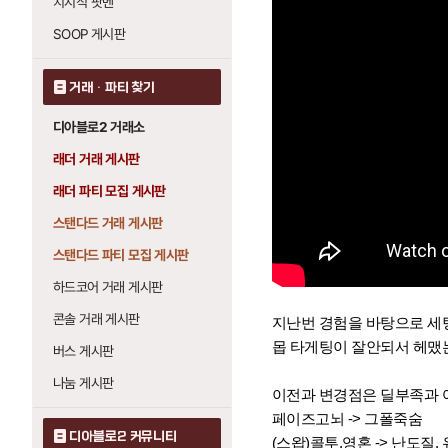
치지직 팟벤
SOOP 게시판
거래 · 파티 찾기
디아블로2 거래소
래더 거래 게시판
래더 파티 모집 게시판
스탠다드 거래 게시판
스탠다드 파티 모집 게시판
하드코어 거래 게시판
콘솔 거래 게시판
지난번 경험을 바탕으로 세팅
몹 타게팅이 잘안되서 헤맸는
버스 게시판
나눔 게시판
이전과 변경점은 딜부족과 
페이즈고뇌 -> 그폴죽숨
디아블로2 커뮤니티
(스왑)콜투,영혼 -> 난도질,