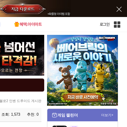
혜택.아이마트
로그인
인
벤
전
체
사
이
트
맵
블로2 인벤 드루이드 게시판
조회:
1,573
추천:
0
게임 캘린더
더보기+