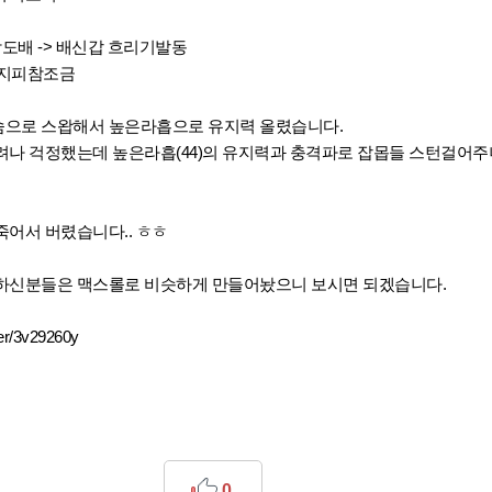
참도배 -> 배신갑 흐리기발동
레지피참조금
으로 스왑해서 높은라흡으로 유지력 올렸습니다.
려나 걱정했는데 높은라흡(44)의 유지력과 충격파로 잡몹들 스턴걸어주
어서 버렸습니다.. ㅎㅎ
하신분들은 맥스롤로 비슷하게 만들어놨으니 보시면 되겠습니다.
ner/3v29260y
0