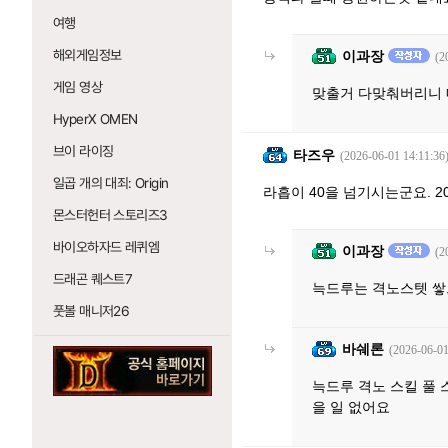
여행
해외게임정보
이과장
(2
게임 영상
맞출거 다맞춰버리니 
HyperX OMEN
브이 라이징
타즈우
(2026-06-01 14:11:36
일곱 개의 대죄: Origin
라흡이 40을 넘기시는군요. 
몬스터헌터 스토리즈3
바이오하자드 레퀴엠
이과장
(2
드래곤 퀘스트7
늑드루는 격노스텟 
풋볼 매니저26
바쉐론
(2026-06-01
늑드루 격노 스킬 풀 
을 일 없어요