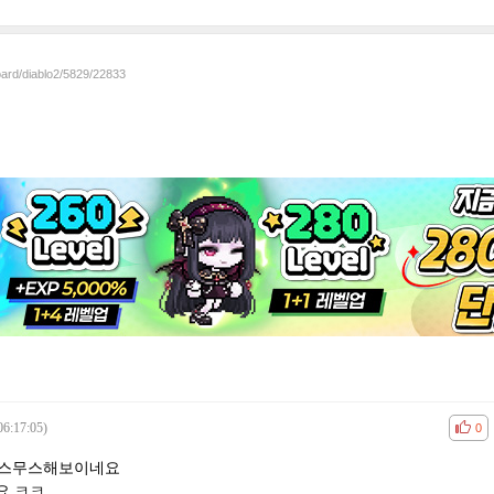
oard/diablo2/5829/22833
06:17:05)
공감
비공
0
더 스무스해보이네요
요 ㅋㅋ