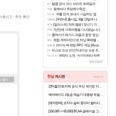
탈콥 공식 코드 브리치 트레일러
PV
동해바다 추암해수욕장
여행
쿠를 먼저 보내서 기습하는 법
비스트
스팸신고
추천 확인
[무한대] 출시일, 8월 13일에 나오나
섭컬겜
[일러스트] 자매 앨범 | 장난기 가득한 오후의 공원 (리메이크판)
명조
7년만에 가족여행을 다녀왔습니다.
여행
툼레이더 레가시 퍼즐과 함정 영상
PV
체험 캐릭터만으로 허상 40레벨 하이와티아 5분 컷!｜에이메스·린네·모니에 명함
명조
라이자 AI 채팅 RPG 게임 [RyzaChat: AI] 공개
섭컬겜
비스트 오브 리인카네이션 오픈 트레일러
PV
캐릭터 소개 - 카가미하라 하루
아스오라
새로고침
핫딜
게시판
더보기+
23%할인!로지텍 공식 무선 게이밍 키보드 화이트, 갈축
에어메이드 1등급 제습기 대용량 듀얼 냉각 살균 제습 2000D
[예약판매] 코지마 슬릭 종아리 발마사지기 CMF-680
[150,000 -> 65,000] BCAA 글레이셜 그레이프 745g x 2개