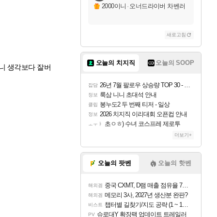
2000이니
·
오너드라이버 차벤러
새로고침
오늘의 치지직
오늘의 SOOP
니 생각보다 잘버
26년 7월 팔로우 상승량 TOP 30 - 월간 치지직
잡담
룩삼 니니 초대석 안내
정보
봉누도2 두 번째 티저 - 일상
클립
2026 치지직 이리대회 오픈컵 안내
정보
초ㅇㅎ) 수녀 코스프레 제로투
ㅗㅜㅑ
더보기+
오늘의 팟벤
오늘의 핫벤
중국 CXMT, D램 매출 점유율 7%…글로벌 4위로 부상
해외겜
메모리 3사, 2027년 생산분 완판?
해외겜
챕터별 길찾기/지도 공략 (1 ~ 12장)
비스트
슈로대Y 확장팩 업데이트 트레일러
PV