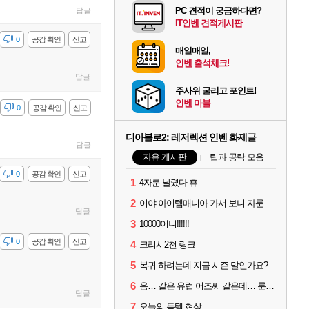
PC 견적이 궁금하다면?
답글
IT인벤 견적게시판
감
0
공감 확인
신고
매일매일,
인벤 출석체크!
답글
주사위 굴리고 포인트!
인벤 마블
감
0
공감 확인
신고
디아블로2: 레저렉션 인벤 화제글
답글
자유 게시판
팁과 공략 모음
감
0
공감 확인
신고
1
4자룬 날렸다 휴
2
이야 아이템매니아 가서 보니 자룬이 뭐 3~4000원 하네요?
답글
3
10000이니!!!!!!
감
0
공감 확인
신고
4
크리시2천 링크
5
복귀 하려는데 지금 시즌 말인가요?
6
음… 같은 유럽 어조씨 같은데… 룬을 이상하게 파는데 리뷰가 다 5별이네요?
답글
7
오늘의 득템 현상