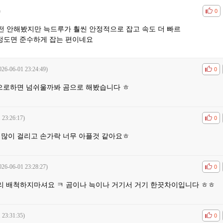
)
공감
비공
0
전 안해봤지만 늑드루가 훨씬 안정적으로 잡고 속도 더 빠르
 정도면 준수하게 잡는 편이네요
026-06-01 23:24:49)
공감
비공
0
으로하면 넘쉬울까봐 곰으로 해봤습니다 ㅎ
 23:26:17)
공감
비공
0
 많이 걸리고 손가락 너무 아플것 같아요ㅎ
026-06-01 23:28:27)
공감
비공
0
 배척하지마셔요 ㅋ 곰이나 늑이나 거기서 거기 한끗차이입니다 ㅎㅎ
 23:31:35)
공감
비공
0