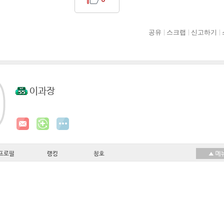
공유
스크랩
신고하기
이과장
프로필
랭킹
칭호