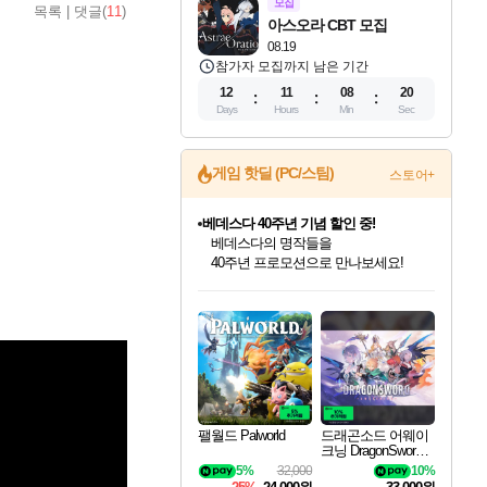
모집
목록
|
댓글(
11
)
아스오라 CBT 모집
08.19
참가자 모집까지 남은 기간
12
11
08
19
Days
Hours
Min
Sec
게임 핫딜 (PC/스팀)
스토어+
베데스다 40주년 기념 할인 중!
베데스다의 명작들을
40주년 프로모션으로 만나보세요!
인벤게임즈 8월 특별 할인!
드래곤소드: 어웨이크닝 입점!
문명 7 특별 할인!
귀무자: 검의 길 예약 판매 중!
비스트 오브 리인카네이션 정식 출시!
커세어 코브 출시 기념 할인!
더 렐릭 퍼스트 가디언 정식 출시
마블 투혼 파이팅 소울즈 예약 판매 중!
캡콤 프렌차이즈 할인 진행 중!
캡콤 일부 상품 상시 할인
스타워즈 은하계 레이서
로블록스 기프트 카드 공식 입점
인기 퍼블리셔 모음!
스팀으로 만나는 드래곤소드!
조선&고려 DLC 출시 예정
10% 할인과
게임프릭 신작 IP
해적'섬'을 발전시키자!
설화x하드코어 액션!
마블 히어로 총 출동&화려한 격투!
몬헌, 바하 등 인기 IP를
몬헌 와일즈 & 드래곤즈 도그마2
인벤게임즈에서 10% 추가 적립
Robux를 가장 안전하고
최대 90% 할인가를 만나보세요!
네이버혜택과 함께 만나보세요!
50%할인&추가 적립까지!
이니&베니 혜택까지!
네이버 혜택가와 함께 예약하세요!
할인&네이버혜택으로 만나보세요!
네이버페이 혜택과 만나보세요!
네이버 포인트 혜택까지!
할인가에 만나보세요!
일부 에디션 상시 할인!
혜택으로 예약 판매 중
편안하게 충전하세요
팰월드 Palworld
드래곤소드 어웨이
크닝 DragonSword A
wakening
5%
32,000
10%