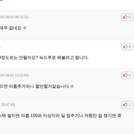
026-06-01 08:54:31)
공감
비공
0
매우 쉽네요 ㅎ
)
공감
비공
0
20정도로는 안될까요? 늑드루로 해볼려고 합니다.
026-06-01 14:22:09)
공감
비공
0
쌓으면 라흡추가되니 할만할거같습니다 ㅎ
 19:47:40)
공감
비공
1
스텍 쌓이면 라흡 150퍼 이상이라 딜 멈추거나 저항만 잘 챙기면 죽