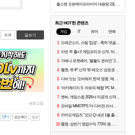
올스텐 오븐에어프라이어 대용량 22L 스텐
최근 HOT한 콘텐츠
게임
IT
유머
연예
목록
글쓰기
1
드래곤소드, 스팀 '압긍'…축하 댓글 달고 게임 코드 받자!
2
이번 주 출시! 게임프리크 신작, '비스트 오브 리인카네이션'
3
가레나·포켓페어, ‘팰월드 온라인’ 2026년 출시 예고
4
웹젠, 뮤 IP 신작 '뮤 테오스' 상표권 출원
5
디바 잇는 '오버워치 한국 영웅', 메카 파일럿 디몬 나온다
6
‘아키에이지 S: 자유의 해협’ PC MMORPG로 개발한다
7
엔씨, 게임스컴 2026서 미공개 신작 최초 공개
새로고침
8
모바일 MMOTPS '더 디비전 리서전스', 6일 스팀에도 출시
9
카카오게임즈 "오딘 Q 내년 1월 출시, 연기는 없다"
감
0
공감 확인
신고
10
웹젠, 상반기 영업수익 773억 원…순이익 89% 증가