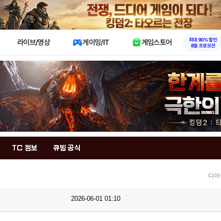
X
최대 90% 할인
라이브/영상
게이밍/IT
게임스토어
8월 프로모션
TC 정보
큐빙 공식
디아
2026-06-01 01:10