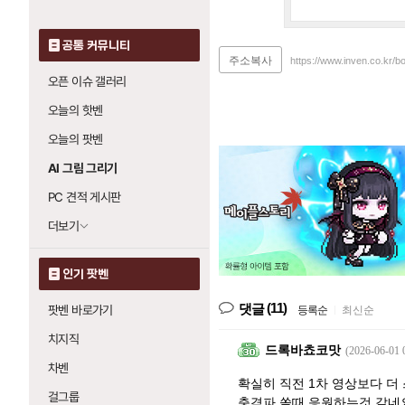
공통 커뮤니티
주소복사
https://www.inven.co.kr/b
오픈 이슈 갤러리
오늘의 핫벤
오늘의 팟벤
AI 그림 그리기
PC 견적 게시판
더보기
인기 팟벤
(11)
댓글
팟벤 바로가기
등록순
|
최신순
치지직
드록바쵸코맛
(2026-06-01 
차벤
확실히 직전 1차 영상보다 
걸그룹
충격파 쏠때 응원하는것 같네