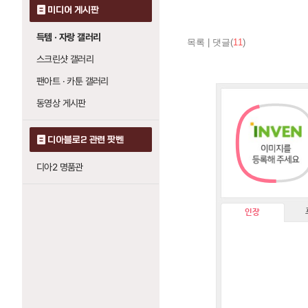
미디어 게시판
득템 · 자랑 갤러리
목록
|
댓글(
11
)
스크린샷 갤러리
팬아트 · 카툰 갤러리
동영상 게시판
디아블로2 관련 팟벤
디아2 명품관
인장