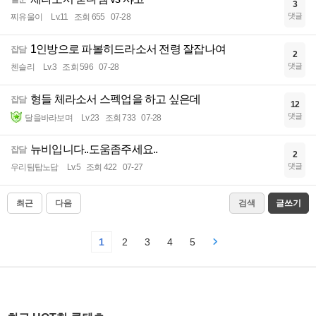
3
댓글
찌유울이
Lv.11
조회 655
07-28
1인방으로 파볼히드라소서 전령 잘잡나여
잡담
2
댓글
첸슬리
Lv.3
조회 596
07-28
형들 체라소서 스펙업을 하고 싶은데
잡담
12
댓글
달을바라보며
Lv.23
조회 733
07-28
뉴비입니다..도움좀주세요..
잡담
2
댓글
우리팀탑노답
Lv.5
조회 422
07-27
최근
다음
검색
글쓰기
1
2
3
4
5