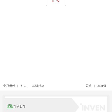
0
추천확인
신고
스팸신고
공유
스크랩
파란벌레