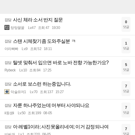
사신 체라 소서 반지 질문
잡담
0
댓글
탕탕꿀꿀
Lv.47
조회 47
19:30
스탠 시체찾기좀 도와주실분 ㅋ
잡담
1
댓글
아라빠빠
Lv.9
조회 52
18:11
탈셋 맞춰서 입으면 바로 노바 전향 가능한가요?
잡담
5
댓글
Rybeck
Lv.10
조회 84
17:25
소서로 보스런 하는중입니다.
잡담
7
댓글
악술유저1
Lv.70
조회 137
15:27
자룬 하나주었는데 머부터 사야되나요
잡담
7
댓글
ii동생ii
Lv.50
조회 199
08-05
아 레벨1이라; 사진못올리네여; 이거 감정되나여
잡담
7
댓글
비싸개
Lv.1
조회 220
08-05