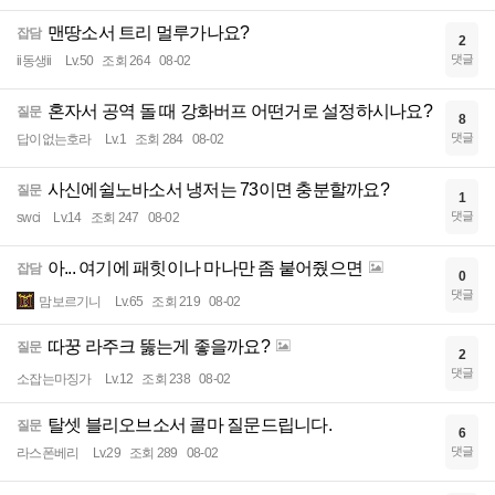
맨땅소서 트리 멀루가나요?
잡담
2
댓글
ii동생ii
Lv.50
조회 264
08-02
혼자서 공역 돌 때 강화버프 어떤거로 설정하시나요?
질문
8
댓글
답이없는호라
Lv.1
조회 284
08-02
사신에쉴노바소서 냉저는 73이면 충분할까요?
질문
1
댓글
swci
Lv.14
조회 247
08-02
아... 여기에 패힛이나 마나만 좀 붙어줬으면
잡담
0
댓글
맘보르기니
Lv.65
조회 219
08-02
따꿍 라주크 뚫는게 좋을까요?
질문
2
댓글
소잡는마징가
Lv.12
조회 238
08-02
탈셋 블리오브소서 콜마 질문드립니다.
질문
6
댓글
라스폰베리
Lv.29
조회 289
08-02