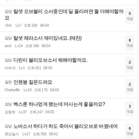
탈셋 오브블리 소서중인데 딜 올리려면 뭘 더해야할까
잡담
5
요
댓글
게싸
Lv.7
조회 200
08-04
탈셋 체라소서 재미있네요. (매찬)
잡담
8
댓글
swci
Lv.14
조회 390
08-04
디린이 블리오브소서 뭐해야할까요.
잡담
2
댓글
비싸개
Lv.1
조회 201
08-03
인첸봉 질문드려요
질문
2
댓글
Cherryrifle
Lv.19
조회 175
08-03
벡스룬 하나얻게 됐는데 머사는게 좋을까요?
잡담
3
댓글
김철퇴
Lv.37
조회 247
08-03
노바소서 하다가 하도 죽어서 블리오브로 바꿨네여
잡담
6
댓글
환상술사
Lv.17
조회 558
08-02