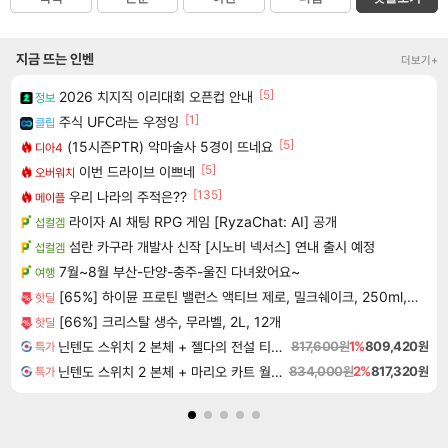
지금 뜨는 인벤
더보기+
[5]
2026 치지직 이리대회 오픈컵 안내
정보
[1]
주식 UFC라는 우정잉
클립
[5]
(15시즌PTR) 악마술사 5경이 뜨네요
디아4
[5]
이번 드라이브 이쁘네
오버워치
[135]
우리 나라의 주적은??
메이플
라이자 AI 채팅 RPG 게임 [RyzaChat: AI] 공개
섭컬겜
섬란 카구라 개발사 신작 [시노비 넥서스] 연내 출시 예정
섭컬겜
7월~8월 부산-단양-충주-울진 다녀왔어요~
여행
[65%] 하이뮨 프로틴 밸런스 액티브 제로, 밀크쉐이크, 250ml, 18개
핫딜
[66%] 크리스탈 생수, 무라벨, 2L, 12개
핫딜
닌텐도 스위치 2 본체 + 젤다의 전설 티어스 오브 더 킹덤 닌텐도 스위치 2 에디션 + 젤다의 전설 브레스 오브 더 와일드 닌텐도 스위치 2 에디션 번들
817,600원
1%
809,420원
특가
닌텐도 스위치 2 본체 + 마리오 카트 월드 + 포켓몬 포코피아 번들
834,000원
2%
817,320원
특가