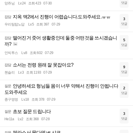
댓글
앙쥬님
Lv.24
조회 423
07-30
지옥 액2에서 진행이 어렵습니다.도와주세요.ㅠㅠ
잡담
3
댓글
우리팀탑노답
Lv.5
조회 397
07-29
떨어진거 줏어 생활중인데 둘중 어떤것을 쓰시겠습니
잡담
5
까?
댓글
인빅투스
Lv.8
조회 602
07-29
소서는 전령 원래 잘 못잡아요?
잡담
9
댓글
첸슬리
Lv.3
조회 1193
07-29
안녕하세요 형님들 몸이 너무 약해서 진행이 안됩니다
질문
2
도와주세요
댓글
종구멍멍
Lv.18
조회 378
07-29
초보 질문 드립니다
질문
3
댓글
He11a
Lv.2
조회 368
07-28
체라소서 묻다뎀 vs 샤코
질문