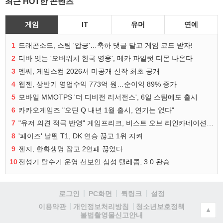
최근 HOT한 콘텐츠
게임
IT
유머
연예
1
드래곤소드, 스팀 '압긍'…축하 댓글 달고 게임 코드 받자!
2
디바 잇는 '오버워치 한국 영웅', 메카 파일럿 디몬 나온다
3
엔씨, 게임스컴 2026서 미공개 신작 최초 공개
4
웹젠, 상반기 영업수익 773억 원…순이익 89% 증가
5
모바일 MMOTPS '더 디비전 리서전스', 6일 스팀에도 출시
6
카카오게임즈 "오딘 Q 내년 1월 출시, 연기는 없다"
7
"유저 의견 적극 반영" 게임프리크, 비스트 오브 리인카네이션 개선 나선다
8
'페이즈' 날뛴 T1, DK 연승 끊고 1위 지켜
9
젠지, 한화생명 잡고 2연패 끊었다
10
전성기 탈수기 운영 선보인 삼성 텔레콤, 3:0 완승
로그인
PC화면
퀵링크
설정
청소년보호정책
이용약관
개인정보처리방침
▲
불법촬영물신고안내