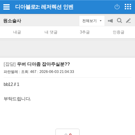
디아블로2: 레저렉션
인벤
원소술사
전체보기
공
검
글
지
색
내글
내 댓글
3추글
인증글
on/off
쓰
기
[잡담]
우버 디아좀 잡아주실분??
파란벌레
조회:
467
2026-06-03 21:04:33
bb12 // 1
부탁드립니다.