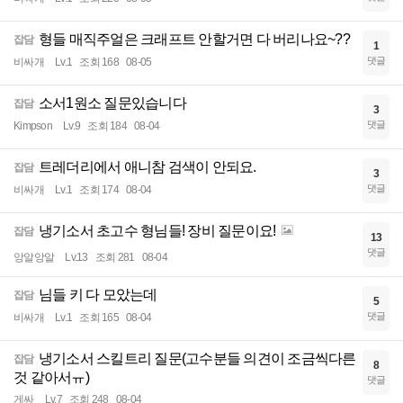
형들 매직주얼은 크래프트 안할거면 다 버리나요~??
잡담
1
댓글
비싸개
Lv.1
조회 168
08-05
소서1원소 질문있습니다
잡담
3
댓글
Kimpson
Lv.9
조회 184
08-04
트레더리에서 애니참 검색이 안되요.
잡담
3
댓글
비싸개
Lv.1
조회 174
08-04
냉기소서 초고수 형님들! 장비 질문이요!
잡담
13
댓글
앙알앙알
Lv.13
조회 281
08-04
님들 키 다 모았는데
잡담
5
댓글
비싸개
Lv.1
조회 165
08-04
냉기소서 스킬트리 질문(고수분들 의견이 조금씩다른
잡담
8
것 같아서ㅠ)
댓글
게싸
Lv.7
조회 248
08-04