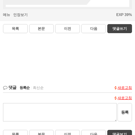
메뉴
인장보기
EXP 39%
목록
본문
이전
다음
댓글쓰기
댓글
등록순
|
최신순
새로고침
새로고침
등록
목록
본문
이전
다음
댓글보기