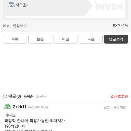
새로운a
메뉴
인장보기
EXP 41%
목록
본문
이전
다음
댓글쓰기
댓글
(3)
등록순
|
최신순
새로고침
Zzkk11
26-06-05 10:47
신고
|
공감 확인
아니오
과잉깍 안나게 적용가능한 최대치가
195깍입니다