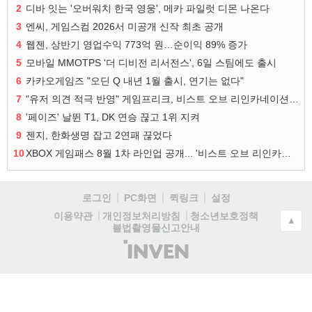
2
디바 잇는 '오버워치 한국 영웅', 메카 파일럿 디몬 나온다
3
엔씨, 게임스컴 2026서 미공개 신작 최초 공개
4
웹젠, 상반기 영업수익 773억 원…순이익 89% 증가
5
모바일 MMOTPS '더 디비전 리서전스', 6일 스팀에도 출시
6
카카오게임즈 "오딘 Q 내년 1월 출시, 연기는 없다"
7
"유저 의견 적극 반영" 게임프리크, 비스트 오브 리인카네이션 개선 나선다
8
'페이즈' 날뛴 T1, DK 연승 끊고 1위 지켜
9
젠지, 한화생명 잡고 2연패 끊었다
10
XBOX 게임패스 8월 1차 라인업 공개... '비스트 오브 리인카네이션' 즉시 합류
로그인
PC화면
퀵링크
설정
청소년보호정책
이용약관
개인정보처리방침
▲
불법촬영물신고안내
(주)
인
벤