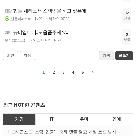
형들 체라소서 스펙업을 하고 싶은데
잡담
12
댓글
달을바라보며
Lv.23
조회 740
07-28
뉴비입니다..도움좀주세요..
잡담
2
댓글
우리팀탑노답
Lv.5
조회 426
07-27
최근
다음
검색
글쓰기
1
2
3
4
5
최근 HOT한 콘텐츠
게임
IT
유머
연예
1
드래곤소드, 스팀 '압긍'…축하 댓글 달고 게임 코드 받자!