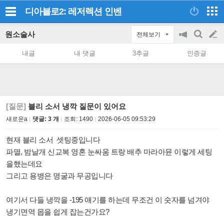
디아블로2: 레저렉션
인벤
원소술사
전체보기
공
검
글
지
색
내글
내 댓글
3추글
인증글
on/off
쓰
기
[질문]
블리 소서 냉깍 질문이 있어요
새로운a
댓글: 3 개
조회:
1490
2026-06-05 09:53:29
현재 블리 소서 셋팅중입니다
파멸, 밤날개 신교복 영혼 눈싸움 트랑 배추 마라아뮨 이렇게 세팅
을했는데요
그리고 용병은 명굴과 무공입니다
여기서 다들 냉깍을 -195 얘기를 하는데 무조건 이 숫자를 넘겨야
냉기면역 몹을 쉽게 잡는건가요?