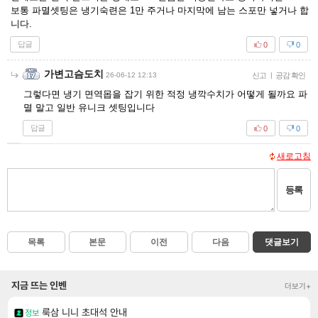
보통 파멸셋팅은 냉기숙련은 1만 주거나 마지막에 남는 스포만 넣거나 합
니다.
답글
0
0
가변고슴도치
26-06-12 12:13
신고
|
공감 확인
그렇다면 냉기 면역몹을 잡기 위한 적정 냉깍수치가 어떻게 될까요 파
멸 말고 일반 유니크 셋팅입니다
답글
0
0
새로고침
등록
목록
본문
이전
다음
댓글보기
지금 뜨는 인벤
더보기+
룩삼 니니 초대석 안내
정보