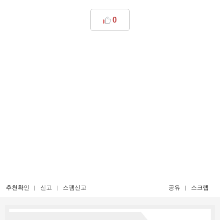
0
추천확인
신고
스팸신고
공유
스크랩