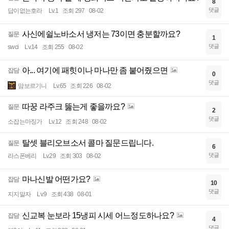
8
댓글
답이없는호라
Lv.1
조회 297
08-02
사신에쉴노바소서 냉저는 73이면 충분할까요?
질문
1
댓글
swci
Lv.14
조회 255
08-02
아... 여기에 패힛이나 마나만 좀 붙어줬으면
잡담
0
댓글
맘보르기니
Lv.65
조회 226
08-02
따꿍 라주크 뚫는게 좋을까요?
질문
2
댓글
소잡는마징가
Lv.12
조회 248
08-02
탈셋 블리오브소서 콜마 질문드립니다.
질문
6
댓글
라스폰베리
Lv.29
조회 303
08-02
마나신발 어떤가요?
잡담
10
댓글
지지말자
Lv.9
조회 438
08-01
신교복 눈보라 15냉피 시세 어느정도하나요?
잡담
4
댓글