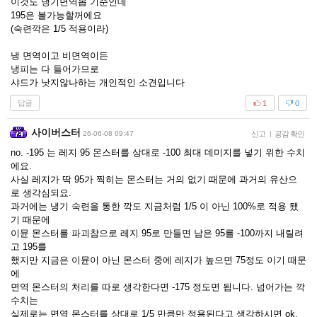
이것도 냉기면역몹 기준인데
195은 불가능할꺼에요
(숙련깍은 1/5 적용이라)
냉 면역이고 비면역이든
냉피는 다 들어가므로
샤드가 낫지않나하는 개인적인 소견입니다
답글
1
0
사이버스터
26-06-08 09:47
신고
|
공감 확인
no. -195 는 레지 95 몬스터를 상대로 -100 최대 데미지를 넣기 위한 수치
에요.
사실 레지가 딱 95가 찍히는 몬스터는 거의 없기 때문에 과거의 유산으
로 생각심되요.
과거에는 냉기 숙련을 통한 깍도 지금처럼 1/5 이 아닌 100%로 적용 됐
기 때문에
이뮨 몬스터를 파괴참으로 레지 95로 만들면 남은 95를 -100까지 내릴려
고 195를
했지만 지금은 이뮨이 아닌 몬스터 중에 레지가 높으면 75정도 이기 때문
에
면역 몬스터의 처리를 따로 생각한다면 -175 정도면 됩니다. 넘어가는 깍
수치는
실제로는 면역 몬스터를 상대로 1/5 만큼만 적용된다고 생각하시면 ok.