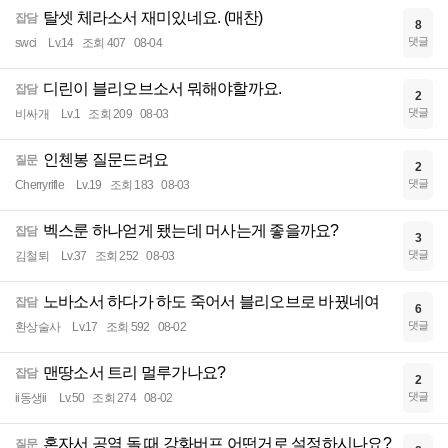
탈셋 체라소서 재미있네요. (매찬)
잡담
8
댓글
swci
Lv.14
조회 407
08-04
디린이 블리오브소서 뭐해야할까요.
잡담
2
댓글
비싸개
Lv.1
조회 209
08-03
인첸봉 질문드려요
질문
2
댓글
Cherryrifle
Lv.19
조회 183
08-03
벡스룬 하나얻게 됐는데 머사는게 좋을까요?
잡담
3
댓글
김철퇴
Lv.37
조회 252
08-03
노바소서 하다가 하도 죽어서 블리오브로 바꿨네여
잡담
6
댓글
환상술사
Lv.17
조회 592
08-02
맨땅소서 트리 멀루가나요?
잡담
2
댓글
ii동생ii
Lv.50
조회 274
08-02
혼자서 공역 돌 때 강화버프 어떤거로 설정하시나요?
질문