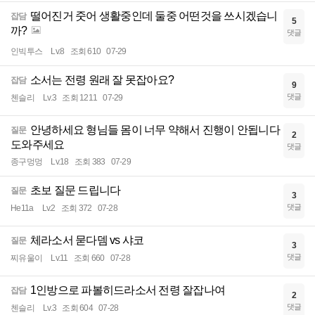
떨어진거 줏어 생활중인데 둘중 어떤것을 쓰시겠습니
잡담
5
까?
댓글
인빅투스
Lv.8
조회 610
07-29
소서는 전령 원래 잘 못잡아요?
잡담
9
댓글
첸슬리
Lv.3
조회 1211
07-29
안녕하세요 형님들 몸이 너무 약해서 진행이 안됩니다
질문
2
도와주세요
댓글
종구멍멍
Lv.18
조회 383
07-29
초보 질문 드립니다
질문
3
댓글
He11a
Lv.2
조회 372
07-28
체라소서 묻다뎀 vs 샤코
질문
3
댓글
찌유울이
Lv.11
조회 660
07-28
1인방으로 파볼히드라소서 전령 잘잡나여
잡담
2
댓글
첸슬리
Lv.3
조회 604
07-28