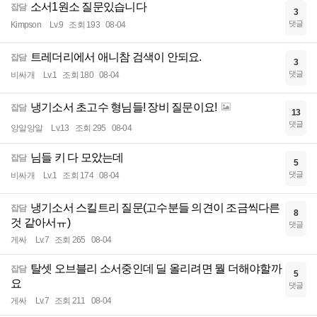
소서1원소 질문있습니다
잡담
3
댓글
Kimpson
Lv.9
조회 193
08-04
트레더리에서 애니참 검색이 안되요.
잡담
3
댓글
비싸개
Lv.1
조회 180
08-04
냉기소서 초고수 형님들! 장비 질문이요!
잡담
13
댓글
앙알앙알
Lv.13
조회 295
08-04
님들 키 다 모았는데
잡담
5
댓글
비싸개
Lv.1
조회 174
08-04
냉기소서 스킬트리 질문(고수분들 의견이 조금씩다른
잡담
8
것 같아서ㅠ)
댓글
게싸
Lv.7
조회 265
08-04
탈셋 오브블리 소서중인데 딜 올리려면 뭘 더해야할까
잡담
5
요
댓글
게싸
Lv.7
조회 211
08-04