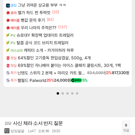
그냥 귀여운 상교용 부부 ㅋㅋ
클립
[35]
벨가 하드 찐 투력컷
로아
[83]
빵값 문의 후기
메이플
[137]
우리 나라의 주적은??
메이플
슈로대Y 확장팩 업데이트 트레일러
PV
탈콥 공식 코드 브리치 트레일러
PV
캐릭터 소개 - 카가미하라 하루
아스오라
64%할인 고기중독 한입삼겹살, 500g, 4개
핫딜
69%할인 쟈니베어 붙이는 아이스 쿨패치 쿨링시트, 30개, 1팩
핫딜
닌텐도 스위치 2 본체 + 마리오 카트 월드 + 포켓몬 포코피아 번들
834,000원
2%
817,320원
특가
팰월드 Palworld
25%
24,000원
5%
특가
사신 체라 소서 반지 질문
잡담
0
댓글
탕탕꿀꿀
Lv.47
조회 86
19:30