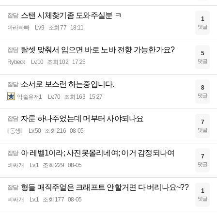
스탠 시체찾기좀 도와주실분 ㅋ
잡담
1
댓글
아라빠빠
Lv.9
조회 77
18:11
탈셋 맞춰서 입으면 바로 노바 전향 가능한가요?
잡담
5
댓글
Rybeck
Lv.10
조회 102
17:25
소서로 보스런 하는중입니다.
잡담
8
댓글
악술유저1
Lv.70
조회 163
15:27
자룬 하나주었는데 머부터 사야되나요
잡담
7
댓글
ii동생ii
Lv.50
조회 216
08-05
아 레벨1이라; 사진못올리네여; 이거 감정되나여
잡담
7
댓글
비싸개
Lv.1
조회 229
08-05
형들 매직주얼은 크래프트 안할거면 다 버리나요~??
잡담
1
댓글
비싸개
Lv.1
조회 177
08-05