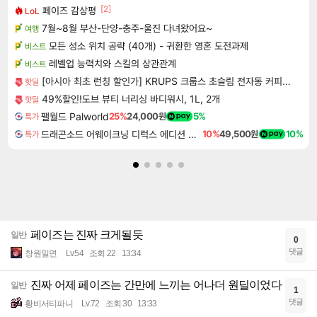
[2]
페이즈 감상평
LoL
7월~8월 부산-단양-충주-울진 다녀왔어요~
여행
모든 성소 위치 공략 (40개) - 귀환한 영혼 도전과제
비스트
레벨업 능력치와 스킬의 상관관계
비스트
[아시아 최초 런칭 할인가] KRUPS 크룹스 초슬림 전자동 커피머신 SA4028K0
핫딜
49%할인!도브 뷰티 너리싱 바디워시, 1L, 2개
핫딜
팰월드 Palworld
25%
24,000원
5%
특가
드래곤소드 어웨이크닝 디럭스 에디션 DragonSword Awakening Deluxe Edition
10%
49,500원
10%
특가
페이즈는 진짜 크게될듯
일반
0
댓글
창원밀면
Lv.54
조회 22
13:34
진짜 어제 페이즈는 간만에 느끼는 어나더 원딜이었다
일반
1
댓글
황비서티파니
Lv.72
조회 30
13:33