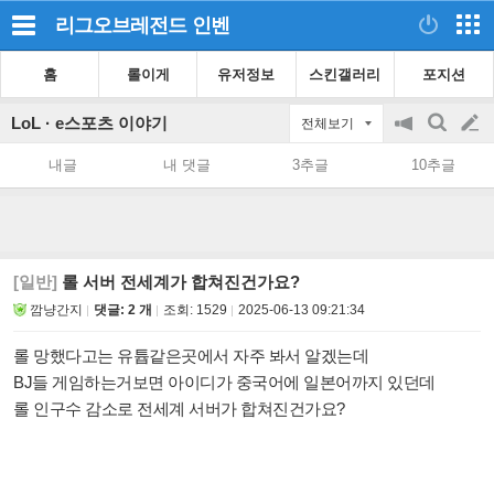
리그오브레전드
인벤
홈
롤이게
유저정보
스킨갤러리
포지션
LoL · e스포츠 이야기
전체보기
공
검
글
지
색
내글
내 댓글
3추글
10추글
on/off
쓰
기
[일반]
롤 서버 전세계가 합쳐진건가요?
깜냥간지
댓글: 2 개
조회:
1529
2025-06-13 09:21:34
롤 망했다고는 유튭같은곳에서 자주 봐서 알겠는데
BJ들 게임하는거보면 아이디가 중국어에 일본어까지 있던데
롤 인구수 감소로 전세계 서버가 합쳐진건가요?