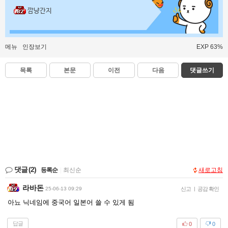
깜냥간지
메뉴
인장보기
EXP 63%
목록
본문
이전
다음
댓글쓰기
댓글
(2)
등록순
|
최신순
새로고침
라바돈
25-06-13 09:29
신고
|
공감 확인
아뇨 닉네임에 중국어 일본어 쓸 수 있게 됨
답글
0
0