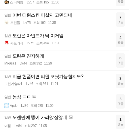
댓글
스니이임
Lv.57
조회 195
11:36
이번 티원스킨 머살지 고민되네
일반
7
댓글
트런들
Lv.75
조회 192
11:35
도란은 마인드가 딱 이거임.
일반
4
댓글
사토라레
Lv.75
조회 494
11:31
도란은 진지하게
일반
6
댓글
Mikasa1
Lv.44
조회 392
11:29
지금 현폼이면 티원 포핏가능할지도?
일반
3
댓글
그런거엄따1
Lv.46
조회 361
11:21
농심 ㄷㄷ
일반
3
댓글
Apdo
Lv.76
조회 275
11:09
오랜만에 뽕이 가라앉질않네
일반
1
댓글
여챔
Lv.84
조회 297
11:05