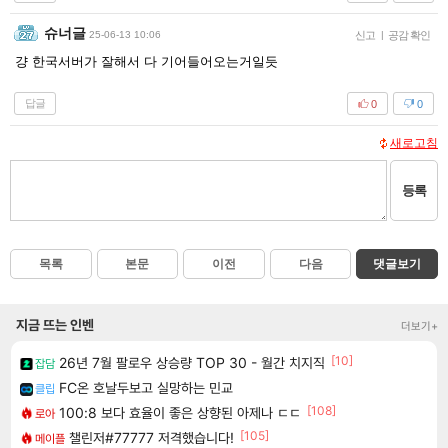
슈너글
25-06-13 10:06
신고
|
공감 확인
걍 한국서버가 잘해서 다 기어들어오는거일듯
답글
0
0
새로고침
등록
목록
본문
이전
다음
댓글보기
지금 뜨는 인벤
더보기+
[10]
26년 7월 팔로우 상승량 TOP 30 - 월간 치지직
잡담
FC온 호날두보고 실망하는 민교
클립
[108]
100:8 보다 효율이 좋은 상향된 아제나 ㄷㄷ
로아
[105]
챌린저#77777 저격했습니다!
메이플