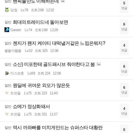
밴픽불만도 이해하는데
일반
5
댓글
당첨
Lv.76
조회 268
12:32
희대의트레이드네 돌아보면
일반
6
댓글
Ganzer
Lv.74
조회 288
12:29
젠지가 왠지 케이티 대떡낼거같은 느낌은뭐지?
일반
4
댓글
왈왈이왈왈
Lv.32
조회 325
12:08
소신) 미포한테 골드패시브 줘야한다고 봄
일반
6
댓글
미스포츈
Lv.89
조회 224
12:06
원딜에 귀여운 외모가 많은듯
일반
6
댓글
트런들
Lv.75
조회 223
11:40
쇼메가 정상화돼서
일반
4
댓글
트런들
Lv.75
조회 331
11:37
역시 까와빠를 미치게만드는 슈퍼스타 대황란
일반
0