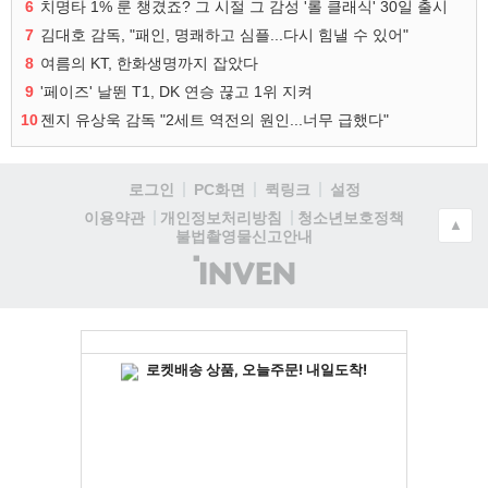
6
치명타 1% 룬 챙겼죠? 그 시절 그 감성 '롤 클래식' 30일 출시
7
김대호 감독, "패인, 명쾌하고 심플...다시 힘낼 수 있어"
8
여름의 KT, 한화생명까지 잡았다
9
'페이즈' 날뛴 T1, DK 연승 끊고 1위 지켜
10
젠지 유상욱 감독 "2세트 역전의 원인...너무 급했다"
로그인
PC화면
퀵링크
설정
청소년보호정책
이용약관
개인정보처리방침
▲
불법촬영물신고안내
(주)
인
벤