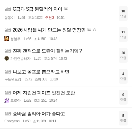
G급과 S급 원딜러의 차이
일반
10
댓글
탐동이
Lv.51
조회 1022
추천 3
10:51
2026 사람들 싸게 만드는 원딜 명장면
일반
11
댓글
정불주
Lv.86
조회 581
10:48
진짜 갠적으로 도란이 잘하는거임 ?
일반
20
댓글
가렌연습하자
Lv.75
조회 574
10:43
나보고 올프로 뽑으라고 하면
일반
4
댓글
구토왕토킹
Lv.72
조회 333
10:29
어제 지린건 페이즈 멋진건 도란
일반
0
댓글
크로아
Lv.82
조회 251
10:24
증바람 릴리아 머가 좋다고
일반
5
댓글
Chaeyeon
Lv.50
조회 269
10:11