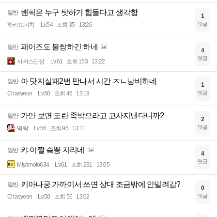
밴픽은 누구 탓하기 힘들다고 생각함
일반
1
댓글
하리보피치
Lv.54
조회 35
13:26
페이즈도 불쌍하긴 하네
일반
4
댓글
서커스단장
Lv.61
조회 153
13:22
아 닷지실패2번 만나서 시간 ㅈㄴ낭비하네
일반
1
댓글
Chaeyeon
Lv.50
조회 46
13:19
가만 보면 도란 족박으라고 고사지낸다니까?
일반
2
댓글
떡락
Lv.56
조회 95
13:11
캬 이짤 슼뽕 지리네
일반
4
댓글
Miyamoto634
Lv.61
조회 231
13:05
키아나궁 가까이서 쓰면 상대 조금밖에 안밀려감?
일반
0
댓글
Chaeyeon
Lv.50
조회 56
13:02