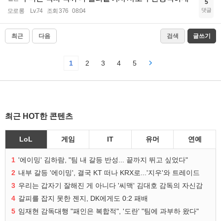
5
댓글
모로롱
Lv.74
조회 376
08:04
최근
다음
검색
글쓰기
1
2
3
4
5
최근 HOT한 콘텐츠
LoL
게임
IT
유머
연예
1
'에이밍' 김하람, "팀 내 갈등 반성... 끝까지 뛰고 싶었다"
2
내부 갈등 '에이밍', 결국 KT 떠나 KRX로...'지우'와 트레이드
3
우리는 갑자기 잘해진 게 아니다 '씨맥' 김대호 감독의 자신감
4
갈피를 잡지 못한 젠지, DK에게도 0:2 패배
5
임재현 감독대행 "패인은 복합적", '도란' "팀에 과부하 왔다"