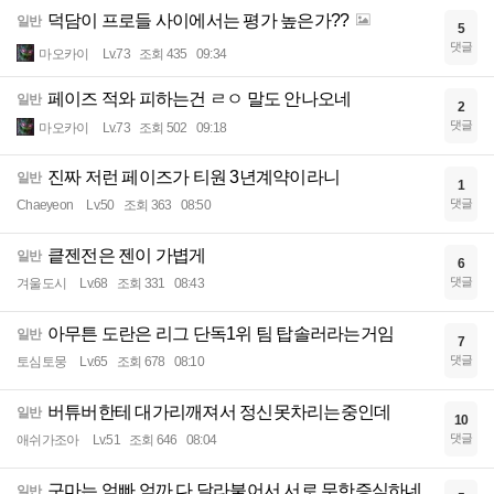
덕담이 프로들 사이에서는 평가 높은가??
일반
5
댓글
마오카이
Lv.73
조회 435
09:34
페이즈 적와 피하는건 ㄹㅇ 말도 안나오네
일반
2
댓글
마오카이
Lv.73
조회 502
09:18
진짜 저런 페이즈가 티원 3년계약이라니
일반
1
댓글
Chaeyeon
Lv.50
조회 363
08:50
킅젠전은 젠이 가볍게
일반
6
댓글
겨울도시
Lv.68
조회 331
08:43
아무튼 도란은 리그 단독1위 팀 탑솔러라는거임
일반
7
댓글
토심토뭉
Lv.65
조회 678
08:10
버튜버한테 대가리깨져서 정신못차리는중인데
일반
10
댓글
애쉬가조아
Lv.51
조회 646
08:04
구마는 억빠 억까 다 달라붙어서 서로 무한증식하네
일반