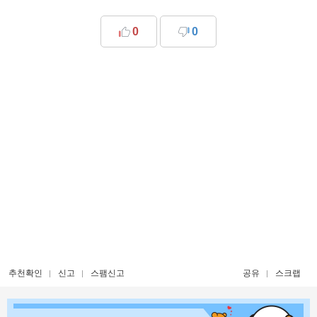
0
0
추천확인
신고
스팸신고
공유
스크랩