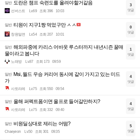
도란은 챔프 숙련도를 올려야할거같음
일반
3
댓글
선버스트
Lv.69
조회 396
10:03
티원이 지구1짱 먹었구만 ㅅㅅ
일반
0
댓글
창원밀면
Lv.54
조회 207
10:01
해외파중에 카리스 어바웃 루스터까지 내년시즌 꿀매
일반
1
물이라고 봅니다
댓글
노래방
Lv.87
조회 173
09:59
Msi, 월드 우승 커리어 동시에 같이 가지고 있는 미드
일반
4
가
댓글
사토라레
Lv.75
조회 550
09:54
올해 퍼펙트폼이면 올프로 들어갈만하지?
일반
4
댓글
사토라레
Lv.75
조회 332
09:40
비원딜상대로 제리는 어떰?
일반
5
댓글
Chaeyeon
Lv.50
조회 301
09:35