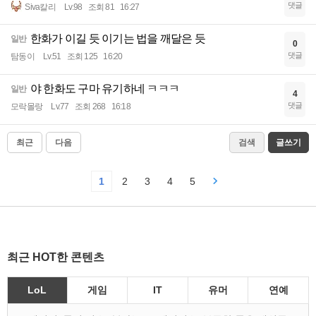
댓글
Siva칼리
Lv.98
조회 81
16:27
한화가 이길 듯 이기는 법을 깨달은 듯
일반
0
댓글
탐동이
Lv.51
조회 125
16:20
야 한화도 구마 유기하네 ㅋㅋㅋ
일반
4
댓글
모락몰랑
Lv.77
조회 268
16:18
최근
다음
검색
글쓰기
1
2
3
4
5
최근 HOT한 콘텐츠
LoL
게임
IT
유머
연예