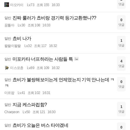
댓글
마오카이
Lv.73
조회 155
16:33
진짜 룰러가 쵸비랑 경기력 등가교환했나??
일반
0
댓글
꿈틀아
Lv.30
조회 108
16:33
쵸비 나가
일반
1
댓글
왈왈이왈왈
Lv.32
조회 117
16:32
미포카타 너프하라는 사람들 특
일반
4
댓글
미스포츈
Lv.89
조회 109
16:32
쵸비가 불쌍해보이는게 언제였는지 기억 안나는데 ㅋ
일반
0
ㅋ
댓글
미르팝
Lv.41
조회 102
16:31
지금 케스파컵함?
일반
1
댓글
Chaeyeon
Lv.50
조회 121
16:30
쵸비가 오늘은 버스 타야겠네
일반
0