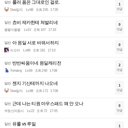
룰러 폼은 그대로인 걸로.
일반
1
댓글
Siva칼리
Lv.98
조회 205
17:35
쵸비 제카한테 쳐발리네
일반
0
댓글
왈왈이왈왈
Lv.32
조회 107
17:33
아 원딜 서로 바꿔서하지
일반
0
댓글
피오라
Lv.86
조회 181
17:10
반반싸움이네 원딜캐리전
일반
2
댓글
Yomang
Lv.69
조회 240
17:08
젠지 기산테까지 나오네
일반
1
댓글
Siva칼리
Lv.98
조회 172
17:06
근데 나는 티원 마우스패드 왜 안 오나
일반
0
댓글
부동산의용사
Lv.22
조회 72
17:05
유룰 vs 루밀
일반
1