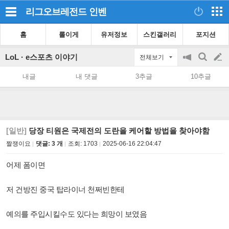
리그오브레전드
인벤
홈
롤이게
유저정보
스킨갤러리
포지션
LoL · e스포츠 이야기
전체보기
공
검
글
지
색
내글
내 댓글
3추글
10추글
on/off
쓰
기
[일반]
당장 티원은 국제전의 도란을 케어할 방법을 찾아야함
짤쟁이요
댓글: 3 개
조회:
1703
2025-06-16 22:04:47
어제 폼이면
저 건방진 중국 탑라이너 천쩌빈한테
예의를 주입시킬수도 있다는 희망이 보였음