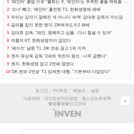
1
'페인터' 콜업 이유 "불화는 X, '페인터'는 부족한 콜을 채워줄 선수"
2
'오너' 빼고, '페인터' 출전한 T1, 한화생명에 패배
3
우리는 갑자기 잘해진 게 아니다 '씨맥' 김대호 감독의 자신감
4
갈피를 잡지 못한 젠지, DK에게도 0:2 패배
5
김대호 감독, "패인, 명쾌하고 심플...다시 힘낼 수 있어"
6
여름의 KT, 한화생명까지 잡았다
7
'페이즈' 날뛴 T1, DK 연승 끊고 1위 지켜
8
젠지 유상욱 감독 "2세트 역전의 원인...너무 급했다"
9
젠지, 한화생명 잡고 2연패 끊었다
10
'DK 완파·2연승' T1 임재현 대행, "기본부터 다잡았다"
로그인
PC화면
퀵링크
설정
청소년보호정책
이용약관
개인정보처리방침
▲
불법촬영물신고안내
(주)
인
벤