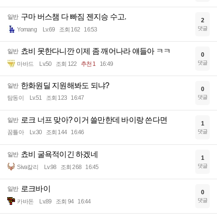
구마 버스챔 다 빠짐 젠지승 수고.
일반
2
댓글
Yomang
Lv.69
조회 162
16:53
쵸비 못한다니깐 이제 좀 깨어나라 얘들아 ㅋㅋ
일반
0
댓글
마바드
Lv.50
조회 122
추천 1
16:49
한화원딜 지원해봐도 되냐?
일반
0
댓글
탐동이
Lv.51
조회 123
16:47
로크 너프 맞아? 이거 쓸만한데 바이랑 쓴다면
일반
1
댓글
꿈틀아
Lv.30
조회 144
16:46
쵸비 굴욕적이긴 하겠네
일반
1
댓글
Siva칼리
Lv.98
조회 268
16:45
로크바이
일반
0
댓글
카바돈
Lv.89
조회 94
16:44