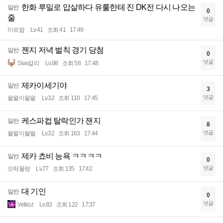
한화 루밀로 압살하다 유룰한테 진 DK전 다시 나오는
일반
0
줄
댓글
미르팝
Lv.41
조회 41
17:49
젠지 저녁 벌칙 경기 당첨
일반
0
댓글
Siva칼리
Lv.98
조회 58
17:48
제카이세기야
일반
3
댓글
왈왈이왈왈
Lv.32
조회 110
17:45
케스파컵 탈락인가 잰지
일반
8
댓글
왈왈이왈왈
Lv.32
조회 163
17:44
제카 쵸비 능욕 ㅋㅋㅋㅋ
일반
0
댓글
모락몰랑
Lv.77
조회 135
17:42
대 기인
일반
0
댓글
Velkoz
Lv.83
조회 122
17:37