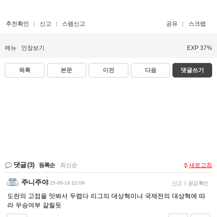
추천확인
신고
스팸신고
공유
스크랩
메뉴
인장보기
EXP 37%
목록
본문
이전
다음
댓글쓰기
댓글
(3)
등록순
|
최신순
새로고침
주니주야
25-06-16 22:09
신고
|
공감 확인
도란의 고점을 맛봐서 두렵다 리그의 대상혁이냐 국제전의 대상혁에 따
라 우승여부 갈릴듯