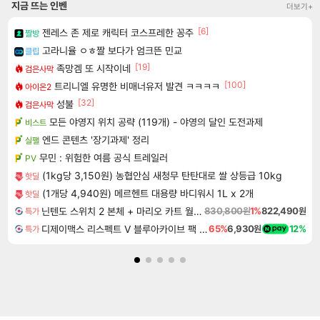
지금 뜨는 인벤
더보기+
[6]
젠레스 존 제로 캐릭터 코스프레한 꽁주
짤방
고라니율 ㅇㅎ짤 보다가 엄크뜬 민교
클립
[19]
족망겜 또 시작이네
검은사막
[100]
트리니엘 유명한 비매너유저 발견 ㅋㅋㅋㅋ
아이온2
[32]
성불
검은사막
모든 야영지 위치 공략 (119개) - 야영의 달인 도전과제
비스트
엔드 콘텐츠 '장기과제' 정리
실팰
무민 : 위험한 여름 공식 트레일러
PV
(1kg당 3,150원) 농협안심 새청무 탄탄대로 쌀 상등급 10kg
핫딜
(1개당 4,940원) 메르헨트 대용량 바디워시 1L x 2개
핫딜
닌텐도 스위치 2 본체 + 마리오 카트 월드 + 슈퍼 마리오 파티 잼버리 닌텐도 스위치 2 에디션 + 잼버리 TV 번들
830,800원
1%
822,490원
특가
디제이맥스 리스펙트 V 블루아카이브 팩 DJMAX RESPECT V Blue Archive Pack DLC
65%
6,930원
12%
특가