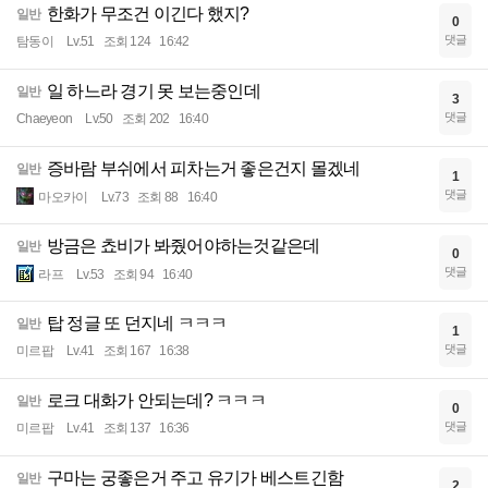
한화가 무조건 이긴다 했지?
일반
0
댓글
탐동이
Lv.51
조회 124
16:42
일 하느라 경기 못 보는중인데
일반
3
댓글
Chaeyeon
Lv.50
조회 202
16:40
증바람 부쉬에서 피차는거 좋은건지 몰겠네
일반
1
댓글
마오카이
Lv.73
조회 88
16:40
방금은 쵸비가 봐줬어야하는것같은데
일반
0
댓글
라프
Lv.53
조회 94
16:40
탑 정글 또 던지네 ㅋㅋㅋ
일반
1
댓글
미르팝
Lv.41
조회 167
16:38
로크 대화가 안되는데? ㅋㅋㅋ
일반
0
댓글
미르팝
Lv.41
조회 137
16:36
구마는 궁좋은거 주고 유기가 베스트긴함
일반
2