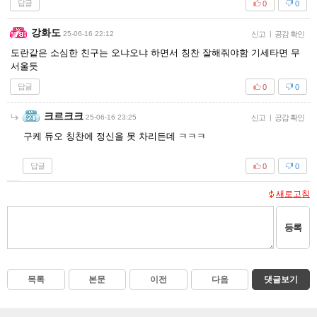
답글
0
0
강화도
25-06-16 22:12
신고
|
공감 확인
도란같은 소심한 친구는 오냐오냐 하면서 칭찬 잘해줘야함 기세타면 무
서울듯
답글
0
0
크르크크
25-06-16 23:25
신고
|
공감 확인
구케 듀오 칭찬에 정신을 못 차리든데 ㅋㅋㅋ
답글
0
0
새로고침
등록
목록
본문
이전
다음
댓글보기