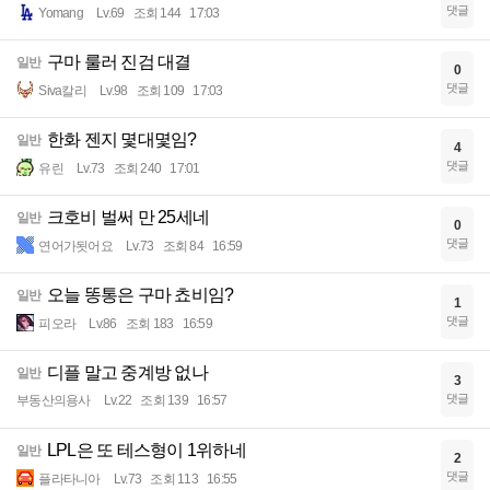
댓글
Yomang
Lv.69
조회 144
17:03
구마 룰러 진검 대결
일반
0
댓글
Siva칼리
Lv.98
조회 109
17:03
한화 젠지 몇대몇임?
일반
4
댓글
유린
Lv.73
조회 240
17:01
크호비 벌써 만 25세네
일반
0
댓글
연어가됫어요
Lv.73
조회 84
16:59
오늘 똥통은 구마 쵸비임?
일반
1
댓글
피오라
Lv.86
조회 183
16:59
디플 말고 중계방 없나
일반
3
댓글
부동산의용사
Lv.22
조회 139
16:57
LPL은 또 테스형이 1위하네
일반
2
댓글
플라타니아
Lv.73
조회 113
16:55