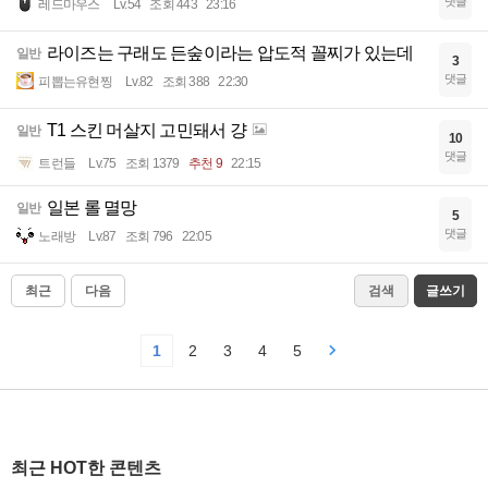
댓글
레드마우스
Lv.54
조회 443
23:16
라이즈는 구래도 든숲이라는 압도적 꼴찌가 있는데
일반
3
댓글
피뽑는유현찡
Lv.82
조회 388
22:30
T1 스킨 머살지 고민돼서 걍
일반
10
댓글
트런들
Lv.75
조회 1379
추천 9
22:15
일본 롤 멸망
일반
5
댓글
노래방
Lv.87
조회 796
22:05
최근
다음
검색
글쓰기
1
2
3
4
5
최근 HOT한 콘텐츠