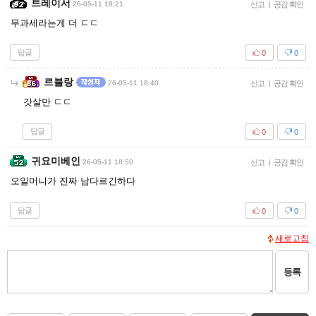
트레이서
26-05-11 18:21
신고
|
공감 확인
무과세라는게 더 ㄷㄷ
답글
0
0
르블랑
26-05-11 18:40
신고
|
공감 확인
갓살만 ㄷㄷ
답글
0
0
귀요미베인
26-05-11 18:50
신고
|
공감 확인
오일머니가 진짜 남다르긴하다
답글
0
0
새로고침
등록