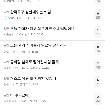
댓글
Wlsdu89
Lv.14
조회 78
11:13
한국축구 심판매수는 뭐임
일반
6
댓글
Apdo
Lv.76
조회 274
10:36
오늘 한화가 티원 잡으면 ㄹㅇ 비빔밥이네
일반
1
댓글
겨울도시
Lv.68
조회 218
10:35
오늘 뭔가 왜이렇게 일요일 같지?
일반
0
댓글
여챔
Lv.84
조회 129
10:34
증바람 심해로 떨어진사람 필독
일반
2
댓글
트롤러다뒤져
Lv.40
조회 171
10:32
퍼스트 이 정도면 되지 않겠나
일반
6
댓글
린썬
Lv.62
조회 287
09:49
비디디 요네
일반
2
댓글
왈왈이왈왈
Lv.32
조회 239
09:25