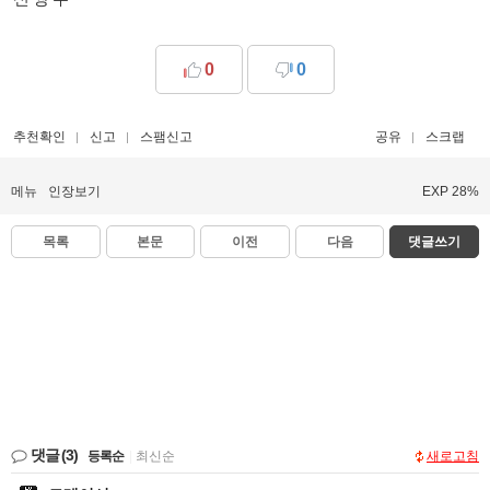
0
0
추천확인
신고
스팸신고
공유
스크랩
메뉴
인장보기
EXP 28%
목록
본문
이전
다음
댓글쓰기
댓글
(3)
등록순
|
최신순
새로고침