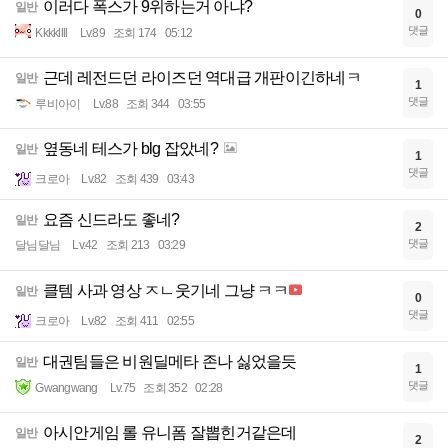
이러다 폭스가 9위하는거 아냐?
일반
0
댓글
Kkkkllll
Lv.89
조회 174
05:12
근데 레전드던 라이즈던 역대급 개판이긴하네ㅋ
일반
1
댓글
루비아이
Lv.88
조회 344
03:55
옆동네 테스가 blg 잡았네?
일반
1
댓글
크로아
Lv.82
조회 439
03:43
요즘 신드라도 좋네?
일반
2
댓글
달님달님
Lv.42
조회 213
03:29
클템 사과 영상 ㅈㄴ웃기네 그냥 ㅋㅋ
일반
0
댓글
크로아
Lv.82
조회 411
02:55
대권팀들은 비원딜메타 존나 싫었을듯
일반
1
댓글
Gwangwang
Lv.75
조회 352
02:28
아시안게임 롤 유니폼 잘뽑힌거같은데
일반
2