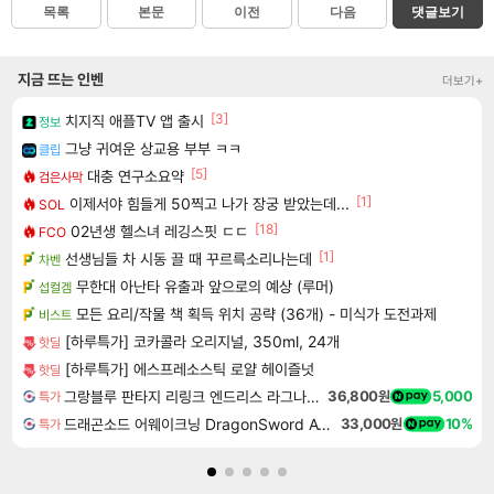
목록
본문
이전
다음
댓글보기
지금 뜨는 인벤
더보기+
[3]
치지직 애플TV 앱 출시
정보
그냥 귀여운 상교용 부부 ㅋㅋ
클립
[5]
대충 연구소요약
검은사막
[1]
이제서야 힘들게 50찍고 나가 장궁 받았는데...
SOL
[18]
02년생 헬스녀 레깅스핏 ㄷㄷ
FCO
[1]
선생님들 차 시동 끌 때 꾸르륵소리나는데
차벤
무한대 아난타 유출과 앞으로의 예상 (루머)
섭컬겜
모든 요리/작물 책 획득 위치 공략 (36개) - 미식가 도전과제
비스트
[하루특가] 코카콜라 오리지널, 350ml, 24개
핫딜
[하루특가] 에스프레소스틱 로얄 헤이즐넛
핫딜
그랑블루 판타지 리링크 엔드리스 라그나로크 업그레이드 킷 Granblue Fantasy Relink Endless Ragnarok Upgrade Kit DLC
36,800원
5,000
특가
드래곤소드 어웨이크닝 DragonSword Awakening
33,000원
10%
특가