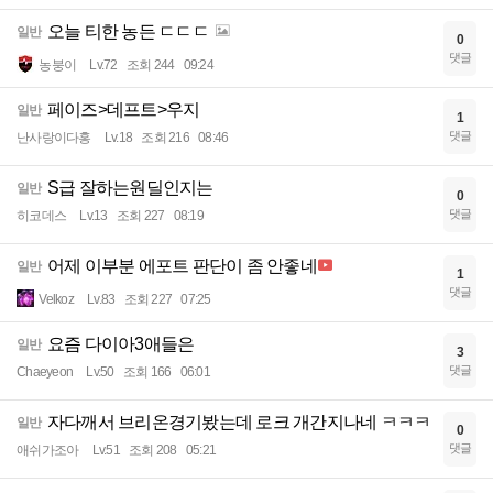
오늘 티한 농든 ㄷㄷㄷ
일반
0
댓글
농붕이
Lv.72
조회 244
09:24
페이즈>데프트>우지
일반
1
댓글
난사랑이다홍
Lv.18
조회 216
08:46
S급 잘하는원딜인지는
일반
0
댓글
히코데스
Lv.13
조회 227
08:19
어제 이부분 에포트 판단이 좀 안좋네
일반
1
댓글
Velkoz
Lv.83
조회 227
07:25
요즘 다이아3애들은
일반
3
댓글
Chaeyeon
Lv.50
조회 166
06:01
자다깨서 브리온경기봤는데 로크 개간지나네 ㅋㅋㅋ
일반
0
댓글
애쉬가조아
Lv.51
조회 208
05:21