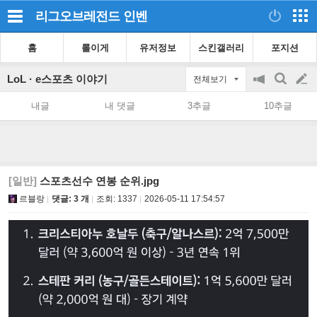
리그오브레전드
인벤
홈
롤이게
유저정보
스킨갤러리
포지션
LoL · e스포츠 이야기
전체보기
공
검
글
지
색
내글
내 댓글
3추글
10추글
on/off
쓰
기
[일반]
스포츠선수 연봉 순위.jpg
르블랑
댓글: 3 개
조회:
1337
2026-05-11 17:54:57