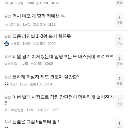
댓글
루비아이
Lv.88
조회 281
01:36
역시 미포 개 딸깍 적폐챔
일반
6
댓글
트런들
Lv.75
조회 343
01:13
요즘 라인별 1~3위 뽑기 힘든듯
일반
9
댓글
스캔중
Lv.37
조회 519
00:09
티원 경기 이제봤는데 탑명보는 또 버스탓네 ㄹㅇㅋㅋ
일반
0
댓글
닉뭐로할
Lv.45
조회 381
00:08
은하계 학살자 제드 크로마 살만함?
일반
2
댓글
양양
Lv.72
조회 168
23:54
이번 밸패 시점으로 각팀 장단점이 명확하게 벌어진거
일반
0
임
댓글
로아뉴빙엥용
Lv.60
조회 338
23:33
든숲은 그럼 9월부터 쉼?
일반
6