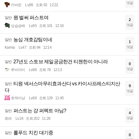
댓글
카바돈
Lv.89
조회 92
12:22
뭔 벌써 퍼스트여
일반
2
댓글
상습숭배
Lv.65
조회 101
12:16
농심 개호감팀이네
일반
1
댓글
Karma
Lv.47
조회 94
12:14
27년도 스토브 제일궁금한건 티젠한이 아니라
일반
0
댓글
루비아이
Lv.88
조회 78
12:13
티원 넥서스마무리효과산다 vs 카이사프레스티지산
일반
9
다
댓글
호떡이냥
Lv.68
조회 129
11:45
퍼스트는 걍 퍼펙트 아님?
일반
4
댓글
희려
Lv.24
조회 202
11:28
롤푸드 치킨 대기중
일반
0