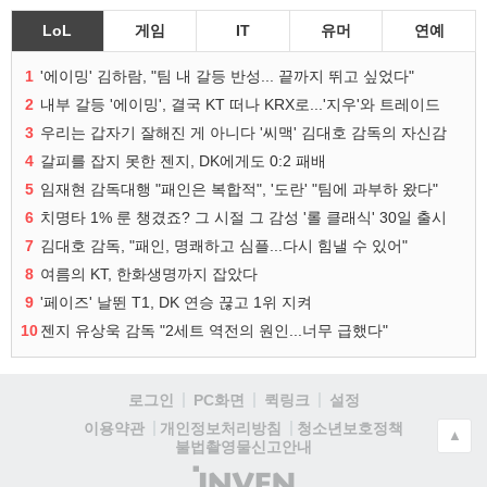
LoL
게임
IT
유머
연예
1
'에이밍' 김하람, "팀 내 갈등 반성... 끝까지 뛰고 싶었다"
2
내부 갈등 '에이밍', 결국 KT 떠나 KRX로...'지우'와 트레이드
3
우리는 갑자기 잘해진 게 아니다 '씨맥' 김대호 감독의 자신감
4
갈피를 잡지 못한 젠지, DK에게도 0:2 패배
5
임재현 감독대행 "패인은 복합적", '도란' "팀에 과부하 왔다"
6
치명타 1% 룬 챙겼죠? 그 시절 그 감성 '롤 클래식' 30일 출시
7
김대호 감독, "패인, 명쾌하고 심플...다시 힘낼 수 있어"
8
여름의 KT, 한화생명까지 잡았다
9
'페이즈' 날뛴 T1, DK 연승 끊고 1위 지켜
10
젠지 유상욱 감독 "2세트 역전의 원인...너무 급했다"
로그인
PC화면
퀵링크
설정
청소년보호정책
이용약관
개인정보처리방침
▲
불법촬영물신고안내
(주)