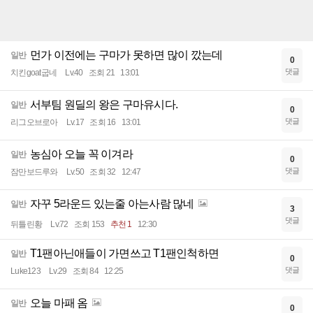
먼가 이전에는 구마가 못하면 많이 깠는데
일반
0
댓글
치킨goat굽네
Lv.40
조회 21
13:01
서부팀 원딜의 왕은 구마유시다.
일반
0
댓글
리그오브로아
Lv.17
조회 16
13:01
농심아 오늘 꼭 이겨라
일반
0
댓글
잠만보드루와
Lv.50
조회 32
12:47
자꾸 5라운드 있는줄 아는사람 많네
일반
3
댓글
뒤틀린황
Lv.72
조회 153
추천 1
12:30
T1팬아닌애들이 가면쓰고 T1팬인척하면
일반
0
댓글
Luke123
Lv.29
조회 84
12:25
오늘 마패 옴
일반
0