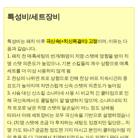
특성비/세트장비
특성비는 패치 이후
극신속(+치신목걸이) 고정
이며, 이유는 다
음과 같습니다.
1. 패치 전 매혹세팅의 번개/화염이 치명 스탯에 영향을 받아 치
명 스탯 의존도가 높았으나, 기본 스킬들의 계수 상향으로 매혹
세트를 더 이상 사용하지 않게 됨
2. 천상의 나위연 트포 상향으로 인해 천상 버프 지속시간의 중
요도가 높아지며 자연스럽게 신속 스탯의 의존도가 높아짐
3. 사숔 대신 신스킬 소나티네 사용 시 비교적 긴 쿨타임으로 인
해 극신속에서도 쿨밀림이 잘 발생하지 않으며, 소나티네의 치
적 트포로 낮은 치명 스탯의 딜손실이 어느 정도 상쇄됨
따라서 아래 세트장비는 모두 극신속을 기반으로 설명하였습니
다. (치명 스탯에 조금 더 투자하는 세팅도 있겠지만 일단은... 치
명 가도 되나? 궁금한 정도면 가지 마시고 본인이 쿨타임이랑 각
인 효율 등 다 고려해서 치명반지정도는 가도 되겠다 판단 서면