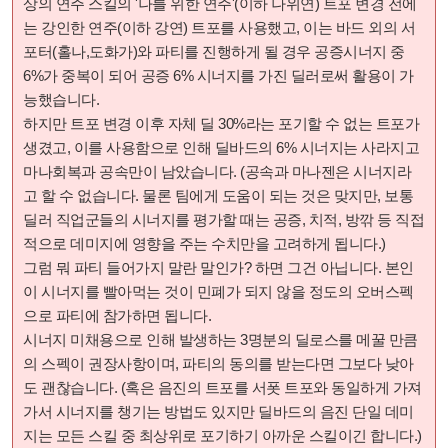
상의 연주 스킬의 '나를 위한 연주'(이하 나위연) 트포 변경 전에
는 강인한 연주(이하 강연) 트포를 사용했고, 이는 바드 외의 서
포터(홀나,도화가)와 파티를 진행하게 될 경우 공증시너지 중
6%가 중복이 되어 공증 6% 시너지를 가진 딜러로써 활용이 가
능했습니다.
하지만 트포 변경 이후 자체 딜 30%라는 포기할 수 없는 트포가
생겼고, 이를 사용함으로 인해 딜바드의 6% 시너지는 사라지고
마나회복과 공속만이 남았습니다. (공속과 마나젠은 시너지라
고 할 수 없습니다. 물론 팀에게 도움이 되는 것은 맞지만, 보통
딜러 직업군들의 시너지를 평가할 때는 공증, 치적, 방깎 등 직접
적으로 데미지에 영향을 주는 수치만을 고려하게 됩니다.)
그럼 뭐 파티 들어가지 말란 말인가? 하면 그건 아닙니다. 본인
이 시너지를 빨아먹는 것이 민폐가 되지 않을 정도의 오버스펙
으로 파티에 참가하면 됩니다.
시너지 미채용으로 인해 발생하는 3명분의 딜로스를 메꿀 만큼
의 스펙이 권장사항이며, 파티의 동의를 받는다면 그보다 낮아
도 괜찮습니다. (혹은 음진의 트포를 서폿 트포와 동일하게 가져
가서 시너지를 챙기는 방법도 있지만 딜바드의 음진 단일 데미
지는 모든 스킬 중 최상위로 포기하기 아까운 스킬이긴 합니다.)