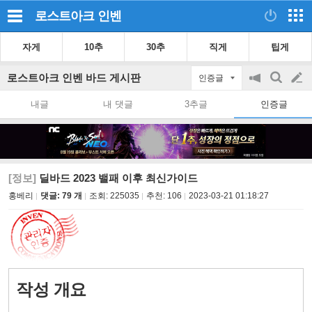
로스트아크
인벤
자게
10추
30추
직게
팁게
로스트아크 인벤 바드 게시판
인증글
공
검
글
지
색
내글
내 댓글
3추글
인증글
on/off
쓰
기
[정보]
딜바드 2023 밸패 이후 최신가이드
홍베리
댓글: 79 개
조회:
225035
추천:
106
2023-03-21 01:18:27
작성 개요