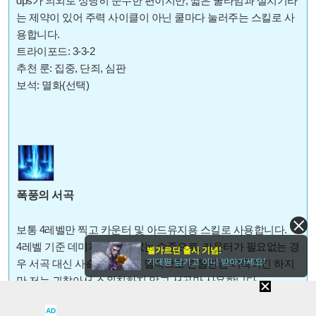
dps가 의외로 상당히 준수한 편이지만, 짧은 쿨타임과 설치기라
는 제약이 있어 주력 사이클이 아닌 쿨마다 눌러주는 스킬로 사
용합니다.
트라이포드: 3-3-2
추천 룬: 집중, 단죄, 심판
보석: 멸화(선택)
폭풍의 서곡
보통 4레벨만 찍고 카운터 및 아드유지용 스킬로 사용합니다.
4레벨 기준 데미지가 거의 없는 수준으로, 카운터가 필요없는 경
벨가르딘 출시 기념!
기대평 남기고 이니 받아가세요!
우 서곡 대신 사숔을 넣는 게 딜적으로 손톱만큼 이득이긴 하지
만 저는 귀찮아서 스위칭하지 않고 서곡만 사용합니다.
6환/6악의 경우 가끔 아드유지가 애매할 때가 있어서 버프창을
AD
보면서 1초 미만으로 남았을 때 한 번씩 써 주면 아드 유지에 용