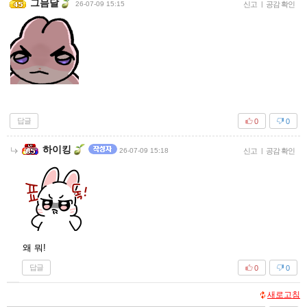
그믐달
26-07-09 15:15
신고
|
공감 확인
답글
0
0
하이킹
26-07-09 15:18
신고
|
공감 확인
왜 뭐!
답글
0
0
새로고침