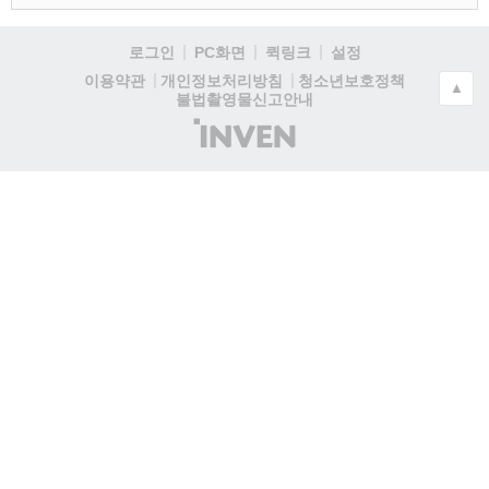
로그인
PC화면
퀵링크
설정
청소년보호정책
이용약관
개인정보처리방침
▲
불법촬영물신고안내
(주)
인
벤