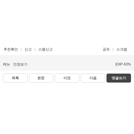
추천확인
신고
스팸신고
공유
스크랩
메뉴
인장보기
EXP 43%
목록
본문
이전
다음
댓글쓰기