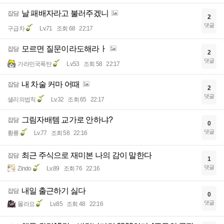
날 패배자라고 불러주겠니
잡담
2
댓글
구급차
Lv.71
조회 68
22:17
모르면 질문이라도해라ㅏ
잡담
2
댓글
가라민국폭탄
Lv.53
조회 58
22:17
내 차술 커마 어때
잡담
2
댓글
샐리의법칙
Lv.32
조회 65
22:17
그림자배템 교가로 안하냐?
잡담
0
댓글
황룡
Lv.77
조회 58
22:16
최근 주식으로 재미본 나의 감이 말한다
잡담
1
댓글
Zindo
Lv.89
조회 76
22:16
내일 출근하기 싫다
잡담
0
댓글
몰라요
Lv.85
조회 48
22:16