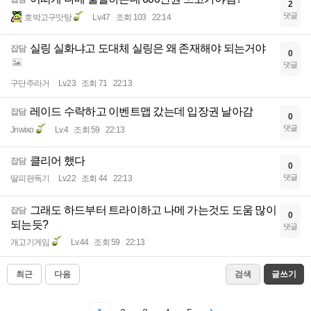
2
댓글
호박고구맛탕
Lv.47
조회 103
22:14
실링 실화냐고 도대체 실링은 왜 존재해야 되는거야
잡담
0
댓글
구단주라거
Lv.23
조회 71
22:13
레이드 수락하고 이벤트맵 갔는데 입장권 날아감
잡담
0
댓글
Jnwixo
Lv.4
조회 59
22:13
클리어 했다
잡담
0
댓글
딸피판독기
Lv.22
조회 44
22:13
그래도 하드부터 트라이하고 나메 가는것도 도움 많이
잡담
0
되는듯?
댓글
개고기게임
Lv.44
조회 59
22:13
최근
다음
검색
글쓰기