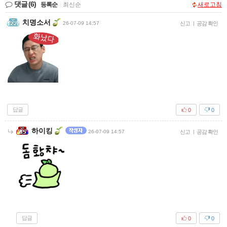
댓글
(6)
등록순
|
최신순
새로고침
치명소서
26-07-09 14:57
신고
|
공감 확인
답글
0
0
하이킹
26-07-09 14:57
신고
|
공감 확인
답글
0
0