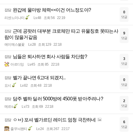
완갑에 물마방 체력<<이건 어느정도야?
잡담
0
댓글
리센느미나미
Lv.48
조회 56
22:19
근데 공팟러 대부분 크로체만 따고 유물칭호 못따는사
잡담
9
람이 많을거같음
댓글
에이메스불꽃
Lv.28
조회 129
22:18
님들은 퇴사하면 회사 사람들 차단함?
잡담
3
댓글
아르디잉
Lv.45
조회 85
22:18
벨가 끝나면 6고대 되겠지..
잡담
0
댓글
요시
Lv.62
조회 48
22:18
담주 벨하 딜러 5000방에 4500폿 받아주려나?
잡담
2
댓글
메르s
Lv.73
조회 69
22:18
ㅇㅂ) 포셔 벨가르딘 레이드 엄청 극찬하네
잡담
6
댓글
줄무늬팬티
Lv.24
조회 267
22:17