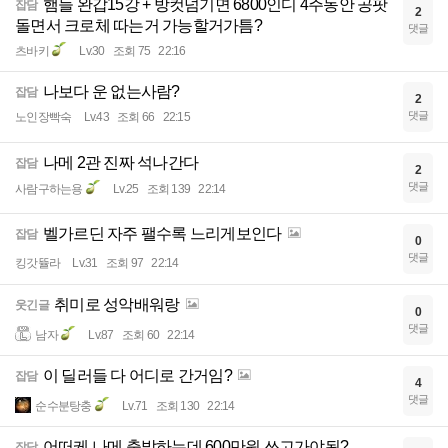
햄들 완갑15강 + 방컷넘기면 6800인디 4주동안 공팟
잡담
2
돌면서 크로체 따는거 가능할거가틈?
댓글
츠바키
Lv.30
조회 75
22:16
나보다 운 없는사람?
잡담
2
댓글
노인장빡숙
Lv.43
조회 66
22:15
나메 2관 진짜 석나간다
잡담
2
댓글
사람구하는용
Lv.25
조회 139
22:14
벨가르딘 자주 팰수록 느리게보인다
잡담
0
댓글
킹갓뜔라
Lv.31
조회 97
22:14
취미로 성악배워랑
웃긴글
0
댓글
남자
Lv.87
조회 60
22:14
이 딜러들 다 어디로 간거임?
잡담
4
댓글
순수분탕충
Lv.71
조회 130
22:14
어떠케 나메 출발하는데 600만원 쓰고가야됨?
잡담