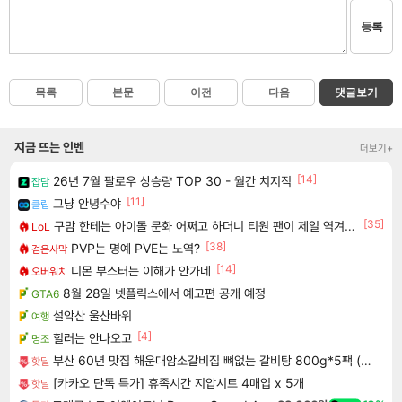
등록
목록
본문
이전
다음
댓글보기
지금 뜨는 인벤
더보기+
[14]
26년 7월 팔로우 상승량 TOP 30 - 월간 치지직
잡담
[11]
그냥 안녕수야
클립
[35]
구맘 한테는 아이돌 문화 어쩌고 하더니 티원 팬이 제일 역겨움 그냥
LoL
[38]
PVP는 명예 PVE는 노역?
검은사막
[14]
디몬 부스터는 이해가 안가네
오버워치
8월 28일 넷플릭스에서 예고편 공개 예정
GTA6
설악산 울산바위
여행
[4]
힐러는 안나오고
명조
부산 60년 맛집 해운대암소갈비집 뼈없는 갈비탕 800g*5팩 (총 4kg) | 살코기 듬뿍 순살 소 갈비탕 진한 국물
핫딜
[카카오 단독 특가] 휴족시간 지압시트 4매입 x 5개
핫딜