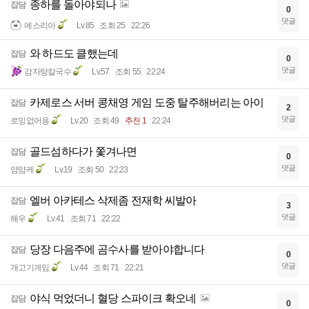
종하를 돌아야되나
잡담
0
댓글
에스리아
Lv.85
조회 25
22:26
와 하드도 클했는데
잡담
0
댓글
감자탕칼국수
Lv.57
조회 55
22:24
카제로스 서버 콩채영 게임 도중 탈주해버리는 아이
잡담
2
댓글
로밍없어용
Lv.20
조회 49
추천 1
22:24
골드섬하다가 쫓겨나면
잡담
0
댓글
얌얌케
Lv.19
조회 50
22:23
엘버 아카테스 삭제좀 전재학 씨발아
잡담
3
댓글
해우
Lv.41
조회 71
22:22
당장 다음주에 곰수사를 받아야합니다
잡담
0
댓글
개고기게임
Lv.44
조회 71
22:21
야식 먹었더니 혈당 스파이크 확오네
잡담
0