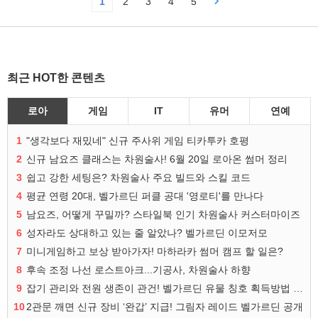
1
2
3
4
5
최근 HOT한 콘텐츠
로아
게임
IT
유머
연예
1
"생각보다 재밌네" 신규 주사위 게임 티카투카 호평
2
신규 남요즈 클래스는 차원술사! 6월 20일 로아온 썸머 정리
3
쉽고 강한 세팅은? 차원술사 주요 빌드와 스킬 코드
4
평균 연령 20대, 벨가르딘 퍼클 공대 '영로티'를 만나다
5
남요즈, 어떻게 꾸밀까? 스타일북 인기 차원술사 커스터마이즈
6
성자라도 상대하고 있는 줄 알았나? 벨가르딘 이모저모
7
미니게임하고 보상 받아가자! 마하라카 썸머 캠프 할 일은?
8
후속 조정 나선 로스트아크...기공사, 차원술사 하향
9
잡기 관리와 전원 생존이 관건! 벨가르딘 유물 칭호 획득방법 정리
10
2관문 깨면 신규 장비 ‘완갑’ 지급! 그림자 레이드 벨가르딘 공개