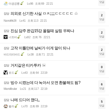
댓글
야광공룡
Lv.86
조회 69
22:21
의외로 신기한 사실 ㅁㅊ;;;;;;ㄷㄷㄷㄷㄷ
잡담
2
댓글
Nanolife28
Lv.41
조회 113
22:21
진심 담주 완갑15강 올릴때 실링 우짜냐
잡담
2
댓글
너트바
Lv.82
조회 76
22:21
고작 이틀만에 날씨가 이게 말이 되나
잡담
2
댓글
바드따리바드
Lv.38
조회 71
22:21
거지같은 티카투카
잡담
0
댓글
로드
Lv.43
조회 64
22:19
빙수 시켰는데 다 녹아서 오면 환불해도 됨?
잡담
6
댓글
Mandibular
Lv.21
조회 117
22:19
나메 드디어 깼다,,
잡담
5
댓글
뵐러
Lv.70
조회 89
22:19