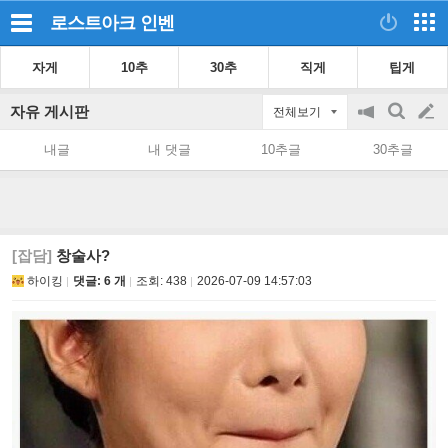
로스트아크
인벤
자게
10추
30추
직게
팁게
자유 게시판
전체보기
공
검
글
지
색
내글
내 댓글
10추글
30추글
on/off
쓰
기
[잡담]
창술사?
하이킹
댓글: 6 개
조회:
438
2026-07-09 14:57:03