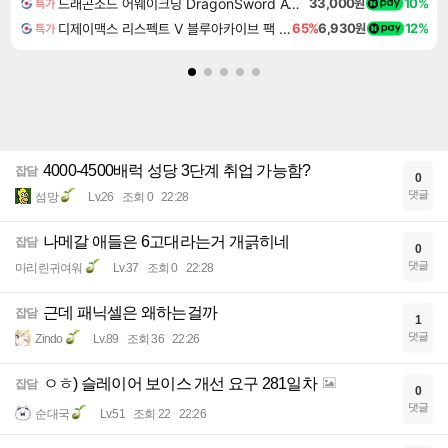
드래곤소드 어웨이크닝 DragonSword Awakening
33,000원
10%
특가
디제이맥스 리스펙트 V 블루아카이브 팩 DJMAX RESPECT V Blue Archive Pack DLC
65%
6,930원
12%
특가
4000-4500배럭 성당 3단계 취업 가능함?
잡담
0
댓글
섬망
Lv.26
조회 0
22:28
나메갈 애들은 6고대라는거 개긁히네
잡담
0
댓글
마리린귀여워
Lv.37
조회 0
22:28
근데 패닉셀은 왜하는걸까
잡담
1
댓글
Zindo
Lv.89
조회 36
22:26
ㅇㅎ) 슬레이어 보이스 개선 요구 281일차
잡담
0
댓글
순대국
Lv.51
조회 22
22:26