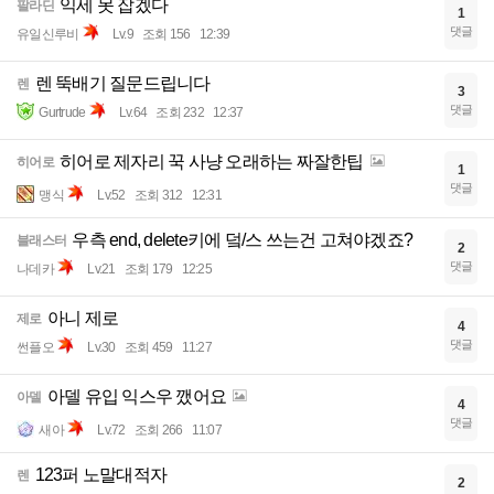
익세 못 잡겠다
팔라딘
1
댓글
유일신루비
Lv.9
조회 156
12:39
렌 뚝배기 질문드립니다
렌
3
댓글
Gurtrude
Lv.64
조회 232
12:37
히어로 제자리 꾹 사냥 오래하는 짜잘한팁
히어로
1
댓글
맹식
Lv.52
조회 312
12:31
우측 end, delete키에 덬/스 쓰는건 고쳐야겠죠?
블래스터
2
댓글
나데카
Lv.21
조회 179
12:25
아니 제로
제로
4
댓글
썬플오
Lv.30
조회 459
11:27
아델 유입 익스우 깼어요
아델
4
댓글
새아
Lv.72
조회 266
11:07
123퍼 노말대적자
렌
2