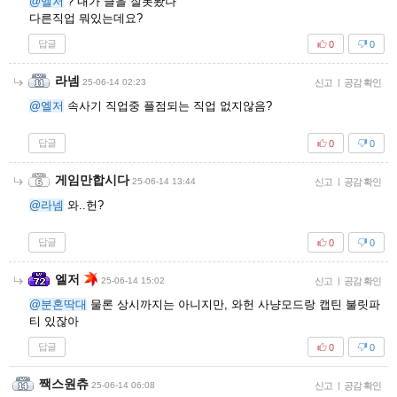
@엘저
? 내가 글을 잘못봤나
다른직업 뭐있는데요?
답글
0
0
라넴
25-06-14 02:23
신고
|
공감 확인
@엘저
속사기 직업중 플점되는 직업 없지않음?
답글
0
0
게임만합시다
25-06-14 13:44
신고
|
공감 확인
@라넴
와..헌?
답글
0
0
엘저
25-06-14 15:02
신고
|
공감 확인
@분혼딱대
물론 상시까지는 아니지만, 와헌 사냥모드랑 캡틴 불릿파
티 있잖아
답글
0
0
짹스원츄
25-06-14 06:08
신고
|
공감 확인