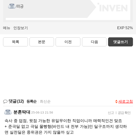
떠긍
메뉴
인장보기
EXP 52%
목록
본문
이전
다음
댓글쓰기
댓글
(12)
등록순
|
최신순
새로고침
분혼딱대
25-06-13 21:56
신고
|
공감 확인
속사 중 덥점, 윗점 가능한 유일무이한 직업이니까 매력적인건 맞죠
+ 준극딜 없고 극딜 몰빵형(바인드 내 전부 가능)인 딜구조까지 생각하
면 실전딜은 중위권은 가지 않을까 싶고