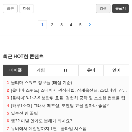
최근
다음
검색
글쓰기
1
2
3
4
5
최근 HOT한 콘텐츠
메이플
게임
IT
유머
연예
1
울티마 스쿼드 정보들 (테섭 기준)
2
[울티마 스쿼드] 스테이지 권장레벨, 잠재옵션표, 스킬퍼뎀, 장비 리스트 및 능력치 공유
3
[울티마]3-1~3-9 보만튀 효율, 경험치 공략 및 소소한 컨트롤 팁
4
[하루1소재] 그래서 메포샵, 모멘텀 효율 얼마나 좋음?
5
일루전 링 꿀팁
6
엥?? 마빌 안가도 분해가 되네요?
7
뉴비에서 메잘알까지 1편 - 쿨타임 시스템