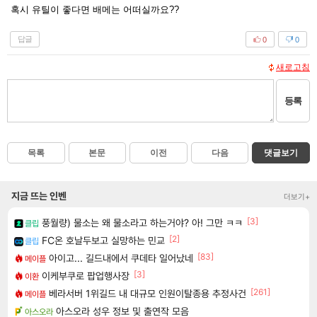
혹시 유틸이 좋다면 배메는 어떠실까요??
답글
0
0
새로고침
등록
목록
본문
이전
다음
댓글보기
지금 뜨는 인벤
더보기+
[3]
풍월량) 물소는 왜 물소라고 하는거야? 아! 그만 ㅋㅋ
클립
[2]
FC온 호날두보고 실망하는 민교
클립
[83]
아이고... 길드내에서 쿠데타 일어났네
메이플
[3]
이케부쿠로 팝업행사장
이환
[261]
베라서버 1위길드 내 대규모 인원이탈종용 추정사건
메이플
아스오라 성우 정보 및 출연작 모음
아스오라