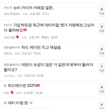
뉴비 카이저 카레잠 질문..
카이저
6
댓글
보라색맛패파
Lv.1
조회 193
07:21
가입박은겸 최근에 데티카칼 깬거 자랑해보고싶어
카이저
0
서 올려봐요
댓글
요우무쉔
Lv.1
조회 170
추천 1
06:56
하드 메이린 치고 깨달음
데몬슬레이어
4
댓글
애트라
Lv.5
조회 427
05:47
데린이 보공이 많은 거 같은데 뭐부터 돌려야
데몬슬레이어
1
할까요?
댓글
나니누노
Lv.1
조회 232
02:35
하드메이린 102%
렌
0
댓글
하찬
Lv.5
조회 367
01:36
데티 카링 완
렌
4
댓글