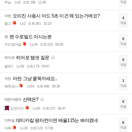
댓글
루닐
Lv.8
조회 196
11:06
오리진 사용시 아드 5초 이건 왜 있는거에요?
아란
4
댓글
좋고
Lv.2
조회 391
10:23
렌 수로빌드 아시는분
렌
0
댓글
우리엄마덜
Lv.34
조회 159
09:58
히어로 템셋 질문
히어로
0
댓글
랄로1
Lv.39
조회 179
09:47
아란 그냥 쿨뚝끼세요..
아란
1
댓글
왜죽었니
Lv.50
조회 486
09:36
선택은?
데몬어벤져
0
댓글
잉잉이이
Lv.65
조회 237
08:47
데티카칼 평타컨이면 배율115는 봐야겠네
미하일
6
댓글
어흑
Lv.30
조회 223
07:36