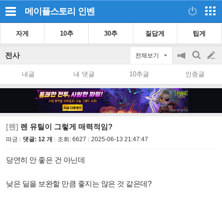
메이플스토리
인벤
자게
10추
30추
질답게
팁게
전사
전체보기
공
검
글
지
색
내글
내 댓글
10추글
인증글
on/off
쓰
기
[렌]
렌 유틸이 그렇게 매력적임?
떠긍
댓글: 12 개
조회:
6627
2025-06-13 21:47:47
당연히 안 좋은 건 아닌데
낮은 딜을 보완할 만큼 좋지는 않은 것 같은데?