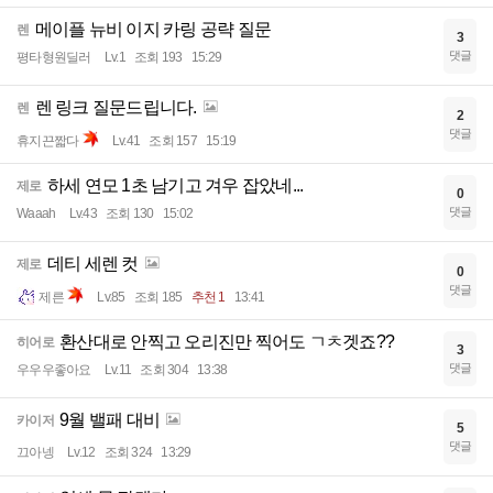
메이플 뉴비 이지 카링 공략 질문
렌
3
댓글
평타형원딜러
Lv.1
조회 193
15:29
렌 링크 질문드립니다.
렌
2
댓글
휴지끈짧다
Lv.41
조회 157
15:19
하세 연모 1초 남기고 겨우 잡았네...
제로
0
댓글
Waaah
Lv.43
조회 130
15:02
데티 세렌 컷
제로
0
댓글
제른
Lv.85
조회 185
추천 1
13:41
환산대로 안찍고 오리진만 찍어도 ㄱㅊ겟죠??
히어로
3
댓글
우우우좋아요
Lv.11
조회 304
13:38
9월 밸패 대비
카이저
5
댓글
끄아넹
Lv.12
조회 324
13:29