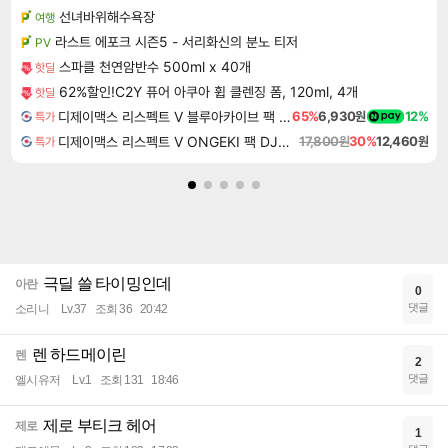
선녀바위해수욕장
여행
라스트 에포크 시즌5 - 서리화신의 분노 티저
PV
스파클 천연암반수 500ml x 40개
핫딜
62%할인!C2Y 퓨어 아쿠아 휩 클렌징 폼, 120ml, 4개
핫딜
디제이맥스 리스펙트 V 블루아카이브 팩 DJMAX RESPECT V Blue Archive Pack DLC
65%
6,930원
12%
특가
디제이맥스 리스펙트 V ONGEKI 팩 DJMAX RESPECT V ONGEKI Pack DLC
17,800원
30%
12,460원
특가
극딜 쓸 타이밍인데
아란
0
댓글
소리니
Lv.37
조회 36
20:42
렌 하드메이린
렌
2
댓글
엘시유저
Lv.1
조회 131
18:46
제로 부티크 헤어
제로
1