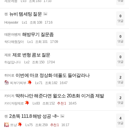
댓글
제로에몽
Lv.3
조회 183
17:33
뉴비 템세팅 질문
렌
0
댓글
Hoiywater
Lv.1
조회 108
17:16
해방무기 질문좀
데몬어벤져
0
댓글
싹다해줬잖아
Lv.1
조회 101
17:09
제로 변형 콤보 질문
제로
0
댓글
하설입니다
Lv.2
조회 150
17:04
이번에 마코 정상화 데폴도 들어갈라나
히어로
2
댓글
찌부가찌부
Lv.71
조회 182
16:47
딱하나만 해준다면 윌오소 20초화 이거좀 제발
카이저
2
댓글
카이저랑제로
Lv.83
조회 152
추천 1
16:45
2초뚝 111.8 해방 성공 ~!!~
렌
4
댓글
쯔냥
Lv.75
조회 259
추천 1
16:17