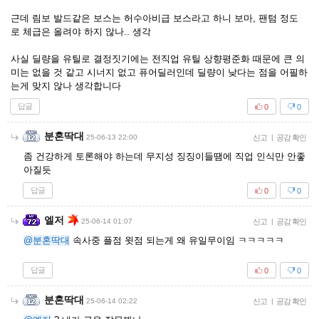
근데 림보 발드같은 보스는 허수아비급 보스라고 하니 보마, 팬텀 정도
로 체급은 올려야 하지 않나.. 생각
사실 딜량을 유틸로 결정짓기에는 전직업 유틸 상향평준화 때문에 큰 의
미는 없을 것 같고 시너지 없고 퓨어딜러인데 딜량이 낮다는 점을 어필하
는게 맞지 않나 생각합니다
답글
0
0
분혼딱대
25-06-13 22:00
신고
|
공감 확인
좀 건강하게 토론해야 하는데 무지성 징징이들땜에 직업 인식만 안좋
아질듯
답글
0
0
엘저
25-06-14 01:07
신고
|
공감 확인
@분혼딱대
속사중 플점 윗점 되는게 왜 유일무이임 ㅋㅋㅋㅋㅋ
답글
0
0
분혼딱대
25-06-14 02:22
신고
|
공감 확인