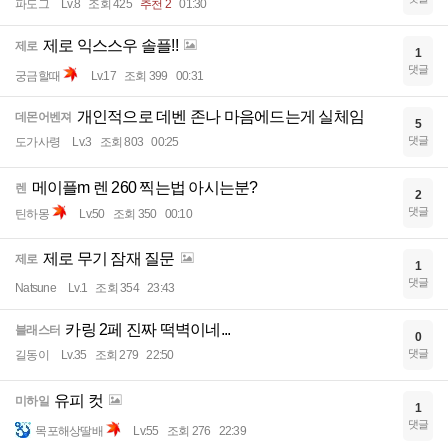
파도그
Lv.8
조회 425
추천 2
01:30
제로 익스스우 솔플!!
제로
1
댓글
궁금할때
Lv.17
조회 399
00:31
개인적으로 데벤 존나 마음에드는게 실체임
데몬어벤져
5
댓글
도가사령
Lv.3
조회 803
00:25
메이플m 렌 260 찍는법 아시는분?
렌
2
댓글
틴하몽
Lv.50
조회 350
00:10
제로 무기 잠재 질문
제로
1
댓글
Natsune
Lv.1
조회 354
23:43
카링 2페 진짜 떡벽이네...
블래스터
0
댓글
길동이
Lv.35
조회 279
22:50
유피 컷
미하일
1
댓글
목포해상딸배
Lv.55
조회 276
22:39