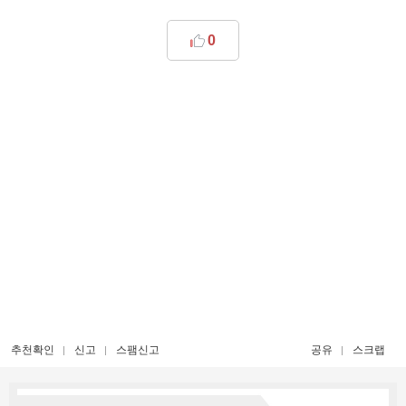
0
추천확인
신고
스팸신고
공유
스크랩