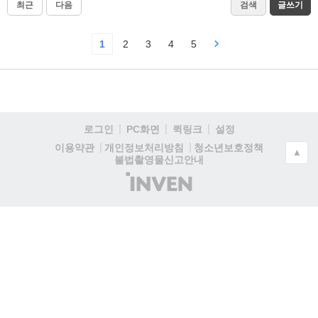
최근
다음
검색
글쓰기
1
2
3
4
5
로그인
PC화면
퀵링크
설정
청소년보호정책
이용약관
개인정보처리방침
▲
불법촬영물신고안내
(주)
인
벤