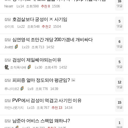
16
댓글
Nearrr
Lv.14
조회 598
추천 8
15:06
호검살보다 궁성이 ㅈ 사기임
잡담
5
댓글
슈미트
Lv.22
조회 548
추천 2
15:04
심연영석 조만간 개당 200가겠네 개비싸다
잡담
6
댓글
Joat벤
Lv.23
조회 713
14:52
검성이 제일쎄야되는이유
잡담
5
댓글
조직폭식배
Lv.30
조회 470
14:52
피피증 얼마 정도되야 평균임?
잡담
12
댓글
루나미르2
Lv.8
조회 776
14:39
PVP에서 검성이 역겹고 사기인 이유
잡담
15
댓글
까만나뭇가지
Lv.15
조회 767
추천 13
14:34
남준아 어비스 스팩업 왜하냐?
잡담
1
댓글