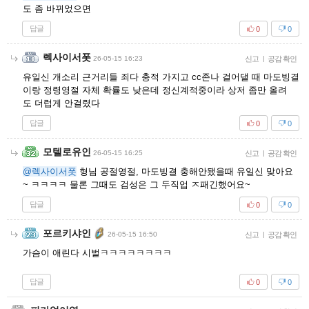
도 좀 바뀌었으면
답글
0
0
렉사이서폿
26-05-15 16:23
신고
|
공감 확인
유일신 개소리 근거리들 죄다 충적 가지고 cc존나 걸어댈 때 마도빙결
이랑 정령영절 자체 확률도 낮은데 정신계적중이라 상저 좀만 올려
도 더럽게 안걸렸다
답글
0
0
모텔로유인
26-05-15 16:25
신고
|
공감 확인
@렉사이서폿
형님 공절영절, 마도빙결 충해안됐을때 유일신 맞아요
~ ㅋㅋㅋㅋ 물론 그때도 검성은 그 두직업 ㅈ패긴했어요~
답글
0
0
포르키샤인
26-05-15 16:50
신고
|
공감 확인
가슴이 애린다 시벌ㅋㅋㅋㅋㅋㅋㅋㅋ
답글
0
0