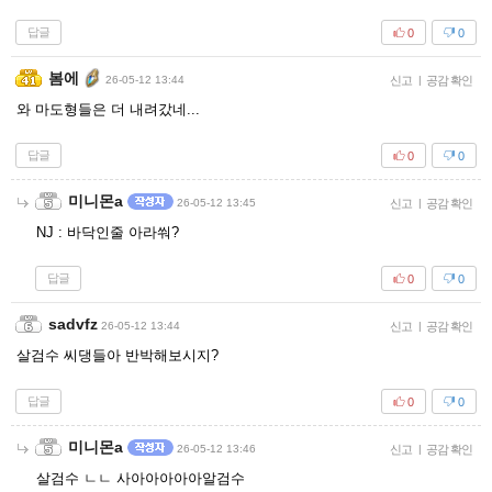
답글
0
0
봄에
26-05-12 13:44
신고
|
공감 확인
와 마도형들은 더 내려갔네...
답글
0
0
미니몬a
26-05-12 13:45
신고
|
공감 확인
NJ : 바닥인줄 아라쒀?
답글
0
0
sadvfz
26-05-12 13:44
신고
|
공감 확인
살검수 씨댕들아 반박해보시지?
답글
0
0
미니몬a
26-05-12 13:46
신고
|
공감 확인
살검수 ㄴㄴ 사아아아아아알검수