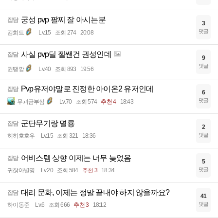
궁성 pvp 팔찌 잘 아시는분
잡담
3
댓글
김희트
Lv.15
조회 274
20:08
사실 pvp딜 젤쌘건 권성인데
잡담
9
댓글
권땡깡
Lv.40
조회 893
19:56
Pvp유저야말로 진정한 아이온2 유저인데
잡담
6
댓글
무과금부심
Lv.70
조회 574
추천 4
18:43
군단무기랑 멸룡
잡담
2
댓글
히히호호우
Lv.15
조회 321
18:36
어비스템 상향 이제는 너무 늦었음
잡담
5
댓글
귀찮아별명
Lv.20
조회 584
추천 3
18:34
대리 문화, 이제는 정말 끝내야 하지 않을까요?
잡담
41
댓글
하이동준
Lv.6
조회 666
추천 3
18:12