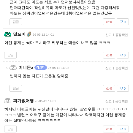
근데 그때도 마도는 서로 누가먼저보냐싸움이었음
먼저때린쪽이 확실히유리 마도가 쎈건맞았는데 그땐 다강해서뭐
마도는 상위권이었던적은있는데 1황이었던적은 없는것같음
답글
0
0
말포이
26-05-12 14:01
신고
|
공감 확인
이런 통계는 싹다 무시하고 씨부리는 애들이 너무 많음 ㅋㅋㅋ
답글
0
0
미니몬a
26-05-12 14:02
신고
|
공감 확인
변하지 않는 지표가 모든걸 말해줌
답글
0
0
피가없어영
26-05-12 14:01
신고
|
공감 확인
하지만 이런글에는 귀신같이 나타나지않는 살검수들 ㅋㅋㅋㅋㅋㅋㅋㅋ
ㅋㅋㅋ 밸런스 어쩌구 글에는 개같이 나타나서 약코하지만 이런 통계글
에는 절대안나타남 ㅋㅋㅋㅋㅋㅋ
답글
0
0