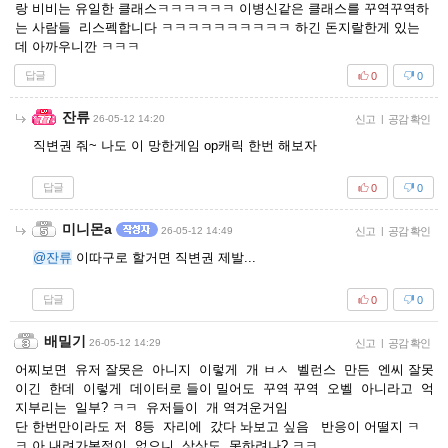
랑 비비는 유일한 클래스ㅋㅋㅋㅋㅋㅋ 이병신같은 클래스를 꾸역꾸역하
는 사람들 리스펙합니다 ㅋㅋㅋㅋㅋㅋㅋㅋㅋㅋ 하긴 돈지랄한게 있는
데 아까우니깐 ㅋㅋㅋ
답글
0
0
잔류
26-05-12 14:20
신고
|
공감 확인
직변권 줘~ 나도 이 망한게임 op캐릭 한번 해보자
답글
0
0
미니몬a
26-05-12 14:49
신고
|
공감 확인
@잔류
이따구로 할거면 직변권 제발...
답글
0
0
배밀기
26-05-12 14:29
신고
|
공감 확인
어찌보면 유저 잘못은 아니지 이렇게 개 ㅂㅅ 벨런스 만든 엔씨 잘못
이긴 한데 이렇게 데이터로 들이 밀어도 꾸역 꾸역 오벨 아니라고 억
지부리는 일부? ㅋㅋ 유저들이 개 역겨운거임
단 한번만이라도 저 8등 자리에 갔다 놔보고 싶음 반응이 어떨지 ㅋ
ㅋ 아 내려가본적이 없으니 상상도 못하려나? ㅋㅋ