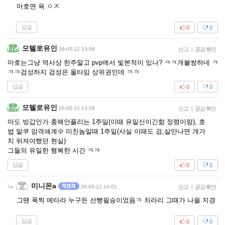
마호면 욕 ㅇㅈ
답글
0
0
모텔로유인
26-05-12 13:58
신고
|
공감 확인
마호는그냥 역사상 한주말고 pvp에서 빛본적이 있나? ㅋㅋ개불쌍하네 ㅋ
ㅋㅋ검성하지 검성은 올타임 상위권인데 ㅋㅋ
답글
0
0
모텔로유인
26-05-12 13:59
신고
|
공감 확인
마도 빙갑인가 충해안풀리는 1주일(이때 유일신이긴함 정령이랑), 호
법 말쿠 암격쇄계수 미친놈일때 1주일(사실 이때도 검,살만나면 개가
치 뒤져야했던 현실)
그들의 유일한 행복한 시간 ㅋㅋ
답글
0
0
미니몬a
26-05-12 14:01
신고
|
공감 확인
그땐 푹찍 메타라 누구든 선빵필승이었음ㅋ 차라리 그때가 나을 지경
답글
0
0