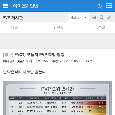
아이온2
인벤
PVP 게시판
전체보기
공
검
글
지
색
내글
내 댓글
3추글
on/off
쓰
기
[정보]
FACT) 오늘자 PVP 직업 랭킹
미니몬a
댓글: 60 개
조회:
6560
추천:
25
2026-05-12 13:42:30
반박은 데이터로만 받는다.