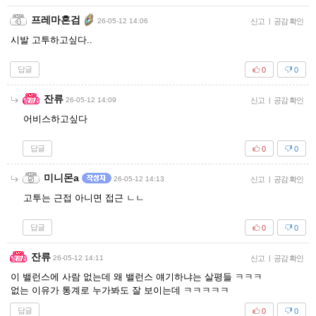
프레마혼검
26-05-12 14:06
신고
|
공감 확인
시발 고투하고싶다..
답글
0
0
잔류
26-05-12 14:09
신고
|
공감 확인
어비스하고싶다
답글
0
0
미니몬a
26-05-12 14:13
신고
|
공감 확인
고투는 근접 아니면 접근 ㄴㄴ
답글
0
0
잔류
26-05-12 14:11
신고
|
공감 확인
이 밸런스에 사람 없는데 왜 밸런스 얘기하냐는 살평들 ㅋㅋㅋ
없는 이유가 통계로 누가봐도 잘 보이는데 ㅋㅋㅋㅋㅋ
답글
0
0