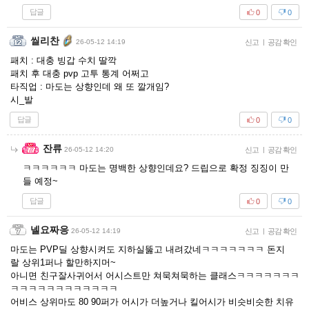
답글
0
0
씰리찬
26-05-12 14:19
신고
|
공감 확인
패치 : 대충 빙갑 수치 딸깍
패치 후 대충 pvp 고투 통계 어쩌고
타직업 : 마도는 상향인데 왜 또 깔개임?
시_발
답글
0
0
잔류
26-05-12 14:20
신고
|
공감 확인
ㅋㅋㅋㅋㅋㅋ 마도는 명백한 상향인데요? 드립으로 확정 징징이 만
들 예정~
답글
0
0
넬요짜응
26-05-12 14:19
신고
|
공감 확인
마도는 PVP딜 상향시켜도 지하실뚫고 내려갔네ㅋㅋㅋㅋㅋㅋㅋ 돈지
랄 상위1퍼나 할만하지머~
아니면 친구잘사귀어서 어시스트만 쳐묵쳐묵하는 클래스ㅋㅋㅋㅋㅋㅋㅋ
ㅋㅋㅋㅋㅋㅋㅋㅋㅋㅋㅋㅋ
어비스 상위마도 80 90퍼가 어시가 더높거나 킬어시가 비슷비슷한 치유