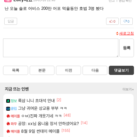
26-05-16 22:46
신고
|
공감 확인
난 오늘 솔로 어비스 200만 어포 먹을동안 호법 3명 봤다
답글
0
0
새로고침
등록
목록
본문
이전
다음
댓글보기
지금 뜨는 인벤
더보기+
[2]
룩삼 니니 초대석 안내
정보
그냥 귀여운 상교용 부부 ㅋㅋ
클립
[48]
ㅇㅂ)진짜 개웃기네 ㅋㅋ
메이플
[14]
공장: xx님 옴니움 장서 안하셨어요?
와우
[155]
8월 9일 썬데이 메이플
메이플