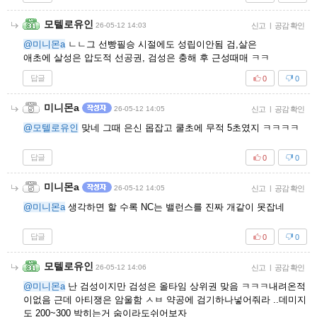
모텔로유인
26-05-12 14:03
신고
|
공감 확인
@미니몬a
ㄴㄴ그 선빵필승 시절에도 성립이안됨 검,살은
애초에 살성은 압도적 선공권, 검성은 충해 후 근성때매 ㅋㅋ
답글
0
0
미니몬a
26-05-12 14:05
신고
|
공감 확인
@모텔로유인
맞네 그때 은신 몹잡고 쿨초에 무적 5초였지 ㅋㅋㅋㅋ
답글
0
0
미니몬a
26-05-12 14:05
신고
|
공감 확인
@미니몬a
생각하면 할 수록 NC는 밸런스를 진짜 개같이 못잡네
답글
0
0
모텔로유인
26-05-12 14:06
신고
|
공감 확인
@미니몬a
난 검성이지만 검성은 올타임 상위권 맞음 ㅋㅋㅋ내려온적
이없음 근데 아티쟁은 암울함 ㅅㅂ 약공에 검기하나넣어줘라 ..데미지
도 200~300 박히는거 숨이라도쉬어보자