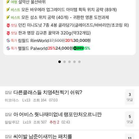
설악산 울산바위
여행
모든 바우에라 업그레이드 아이템 획득 위치 공략 (89개)
비스트
모든 성소 위치 공략 (40개) - 귀환한 영혼 도전과제
비스트
던킨 미니도넛 7종 4봉 골라담기(글레이즈드/바바리안/초코링 외)
핫딜
한과 명장 김규흔 꿀약과 320g(약32개입)
핫딜
림월드 RimWorld
37,500원
20%
30,000원
특가
팰월드 Palworld
25%
24,000원
5%
특가
다른클래스들 치명4천찍기 쉬워?
잡담
3
댓글
히코데스
Lv.13
조회 164
07:03
아 어비스 줫나재미없네 랭포만처오르니깐
잡담
5
댓글
랄랄루12
Lv.19
조회 507
추천 2
02:43
씨이발 남준이새끼는 패치를
잡담
11