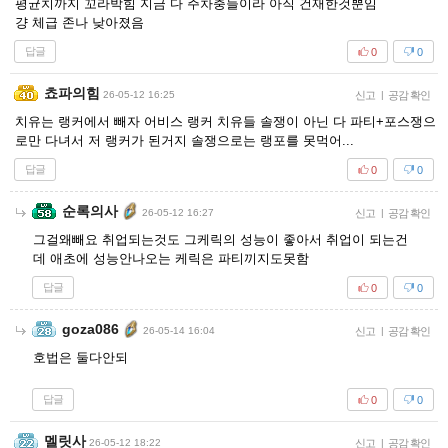
평균치까지 꼬라박힘 지금 다 주차충들이라 아직 건재한것뿐임
걍 체급 존나 낮아졌음
답글
0
0
쵸파의힘
26-05-12 16:25
신고
|
공감 확인
치유는 랭커에서 빼자 어비스 랭커 치유들 솔쟁이 아닌 다 파티+포스쟁으
로만 다녀서 저 랭커가 된거지 솔쟁으로는 랭포를 못먹어...
답글
0
0
순록의사
26-05-12 16:27
신고
|
공감 확인
그걸왜빼요 취업되는것도 그케릭의 성능이 좋아서 취업이 되는건
데 애초에 성능안나오는 케릭은 파티끼지도못함
답글
0
0
goza086
26-05-14 16:04
신고
|
공감 확인
호법은 둘다안되
답글
0
0
멜릿사
26-05-12 18:22
신고
|
공감 확인