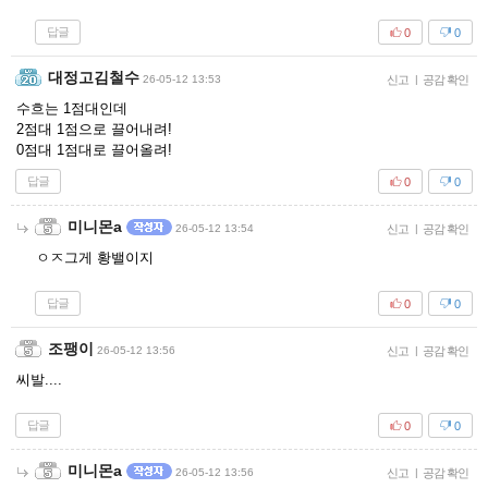
답글
0
0
대정고김철수
26-05-12 13:53
신고
|
공감 확인
수흐는 1점대인데
2점대 1점으로 끌어내려!
0점대 1점대로 끌어올려!
답글
0
0
미니몬a
26-05-12 13:54
신고
|
공감 확인
ㅇㅈ그게 황밸이지
답글
0
0
조팽이
26-05-12 13:56
신고
|
공감 확인
씨발....
답글
0
0
미니몬a
26-05-12 13:56
신고
|
공감 확인