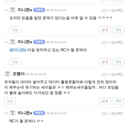
미니몬a
26-05-12 14:14
신고
|
공감 확인
숫자만 읽을줄 알면 문제가 있다는걸 바로 알 수 있음 ㅋㅋㅋㅋ
답글
0
0
미니몬a
26-05-12 14:14
신고
|
공감 확인
@미니몬a
이걸 방치하고 있는 NC가 젤 문제야
답글
0
0
조팽이
26-05-12 14:16
신고
|
공감 확인
유저들이 데이터 쌓아주고 데이터 활용못할까봐 이렇게 친히 정리까
지 해주는데 유기하는 새끼들은 ㄹㅇ 뭐하는새끼들일까...어디 초딩들
이 밸패 놀이해도 이거보단 잘 맞춤 ㄹㅇ
답글
0
0
미니몬a
26-05-12 14:18
신고
|
공감 확인
NC가 젤 문제다 ㄹㅇ