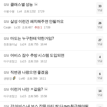
클래스별 성능
잡담
33
댓글
수붕수붕
Lv.4
조회 1232
17:29
살성 이런건 패치해주면 안될까요
잡담
26
댓글
Caojin
Lv.33
조회 487
추천 1
17:09
마도는 누구한테 약한거임?
잡담
27
댓글
천호동미남
Lv.24
조회 755
16:44
어비스 잠수 추방 시스템 도입되면
잡담
4
댓글
마구로창고
Lv.15
조회 316
16:12
직변권 나왔으면 좋겠음
잡담
6
댓글
권땡깡
Lv.40
조회 399
16:11
이런거 나만 ㅈ같음?
잡담
14
댓글
마구로창고
Lv.15
조회 585
15:58
걍 어비스 내 보스 잡몹 아티 싹 다 pvp 취급해야됨
잡담