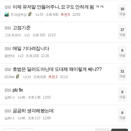
이제 유저말 안들어주니, 요구도 안하게 됨 ㅋㅋ
잡담
10
댓글
무과금부심
Lv.70
조회 400
추천 5
12:55
고점기준
잡담
17
댓글
그르르르라
Lv.1
조회 533
12:22
매일 기다려집니다
잡담
0
댓글
왕변태
Lv.2
조회 158
12:20
호법은 딜러도아닌데 도대체 왜이렇게 쎄냐??
잡담
11
댓글
222sss
Lv.13
조회 626
추천 2
12:12
plz fix
잡담
0
댓글
실화냐
Lv.46
조회 136
12:02
곰곰히 생각해봤는데
잡담
0
댓글
실화냐
Lv.46
조회 117
12:00