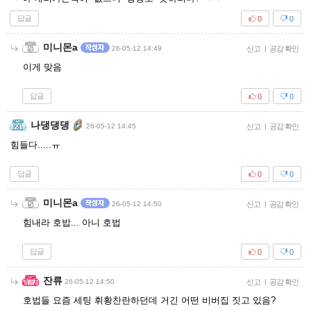
답글
0
0
미니몬a
26-05-12 14:49
신고
|
공감 확인
이게 맞음
답글
0
0
나댕댕댕
26-05-12 14:45
신고
|
공감 확인
힘들다.....ㅠ
답글
0
0
미니몬a
26-05-12 14:50
신고
|
공감 확인
힘내라 호밥... 아니 호법
답글
0
0
잔류
26-05-12 14:50
신고
|
공감 확인
호법들 요즘 세팅 휘황찬란하던데 거긴 어떤 비버집 짓고 있음?