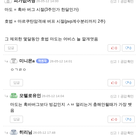
피가없어영
26-05-12 14:00
신고
|
공감 확인
마도 = 혹바 버그 시절(3주인가 한달인가)
호법 = 마르쿠탄암격쇄 버프 시절(pvp계수분리까지 2주)
그 제외한 몇달동안 호법 마도는 어비스 늘 깔개엿음
답글
0
0
미니몬a
26-05-12 14:01
신고
|
공감 확인
ㅇㄱㄹㅇ
답글
0
0
모텔로유인
26-05-12 14:04
신고
|
공감 확인
마도는 혹바버그보다 빙갑인지 ㅅㅂ 얼리는거 충해안될때가 가장 쌧
음
답글
0
0
히리님
26-05-12 17:48
신고
|
공감 확인