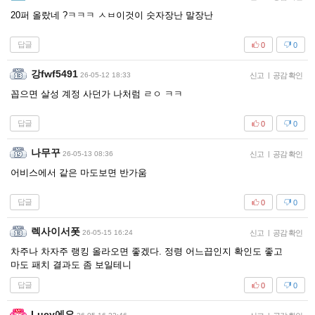
20퍼 올랐네 ?ㅋㅋㅋ ㅅㅂ이것이 숫자장난 말장난
답글
0
0
강fwf5491
26-05-12 18:33
신고
|
공감 확인
꼽으면 살성 계정 사던가 나처럼 ㄹㅇ ㅋㅋ
답글
0
0
나무꾸
26-05-13 08:36
신고
|
공감 확인
어비스에서 같은 마도보면 반가움
답글
0
0
렉사이서폿
26-05-15 16:24
신고
|
공감 확인
차주나 차자주 랭킹 올라오면 좋겠다. 정령 어느끕인지 확인도 좋고
마도 패치 결과도 좀 보일테니
답글
0
0
Lucy에요