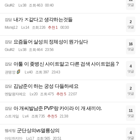
댓글
Giuf42
Lv.38
조회 463
00:40
내가 ㅈ같다고 생각하는것들
잡담
2
댓글
Msnsj12
Lv.14
조회 226
추천 1
00:30
요즘들어 살성의 정체성이 뭔가싶다
잡담
16
댓글
Giuf42
Lv.38
조회 464
23:56
아툴 이 좆병신 사이트말고 다른 검색 사이트없음 ?
잡담
4
댓글
권땡깡
Lv.40
조회 397
23:43
김남준이 하는 궁성 다들하세요
잡담
2
댓글
멘탈왕자예요
Lv.20
조회 475
추천 5
22:07
아 개씨발남준 PVP랑 카이라 이 개 새끼야.
잡담
11
댓글
스트게일
Lv.4
조회 735
추천 5
21:38
군단상의vs멸룡상의
템세팅
4
댓글
아잉하지마
Lv.17
조회 565
20:51