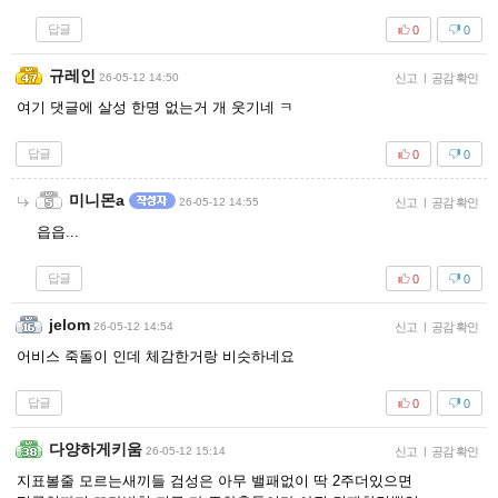
답글
0
0
규레인
26-05-12 14:50
신고
|
공감 확인
여기 댓글에 살성 한명 없는거 개 웃기네 ㅋ
답글
0
0
미니몬a
26-05-12 14:55
신고
|
공감 확인
읍읍...
답글
0
0
jelom
26-05-12 14:54
신고
|
공감 확인
어비스 죽돌이 인데 체감한거랑 비슷하네요
답글
0
0
다양하게키움
26-05-12 15:14
신고
|
공감 확인
지표볼줄 모르는새끼들 검성은 아무 밸패없이 딱 2주더있으면