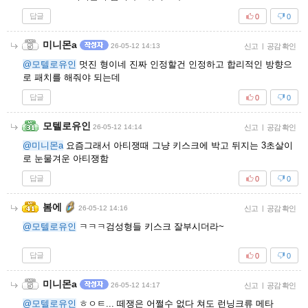
답글
0
0
미니몬a
26-05-12 14:13
신고
|
공감 확인
@모텔로유인
멋진 형이네 진짜 인정할건 인정하고 합리적인 방향으
로 패치를 해줘야 되는데
답글
0
0
모텔로유인
26-05-12 14:14
신고
|
공감 확인
@미니몬a
요즘그래서 아티쟁때 그냥 키스크에 박고 뒤지는 3초살이
로 눈물겨운 아티쟁함
답글
0
0
봄에
26-05-12 14:16
신고
|
공감 확인
@모텔로유인
ㅋㅋㅋ검성형들 키스크 잘부시더라~
답글
0
0
미니몬a
26-05-12 14:17
신고
|
공감 확인
@모텔로유인
ㅎㅇㅌ... 떼쟁은 어쩔수 없다 쳐도 런닝크류 메타