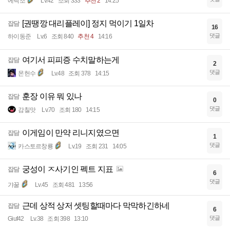
에릭조
Lv.42
조회 333
추천 2
14:25
[권땡깡 대리플레이] 정지 먹이기 1일차
잡담
16
댓글
하이동준
Lv.6
조회 840
추천 4
14:16
여기서 피피증 수치말하는게
잡담
2
댓글
몬헌수
Lv.48
조회 378
14:15
훈장 이유 뭐 있나
잡담
0
댓글
감칠맛
Lv.70
조회 180
14:15
이게임이 만약 리니지였으면
잡담
1
댓글
카스토르창룡
Lv.19
조회 231
14:05
궁성이 ㅈ사기인 펙트 지표
잡담
6
댓글
갸꿀
Lv.45
조회 481
13:56
근데 상적 상저 셋팅할때마다 막막하긴하네
잡담
6
댓글
Giuf42
Lv.38
조회 398
13:10