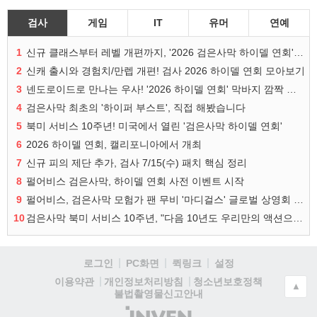
검사
게임
IT
유머
연예
1
신규 클래스부터 레벨 개편까지, '2026 검은사막 하이델 연회' 총정리
2
신캐 출시와 경험치/만렙 개편! 검사 2026 하이델 연회 모아보기
3
넨도로이드로 만나는 우사! '2026 하이델 연회' 막바지 깜짝 공개
4
검은사막 최초의 '하이퍼 부스트', 직접 해봤습니다
5
북미 서비스 10주년! 미국에서 열린 '검은사막 하이델 연회'
6
2026 하이델 연회, 캘리포니아에서 개최
7
신규 피의 제단 추가, 검사 7/15(수) 패치 핵심 정리
8
펄어비스 검은사막, 하이델 연회 사전 이벤트 시작
9
펄어비스, 검은사막 모험가 팬 무비 '마디걸스' 글로벌 상영회 개최
10
검은사막 북미 서비스 10주년, "다음 10년도 우리만의 액션으로"
로그인
PC화면
퀵링크
설정
청소년보호정책
이용약관
개인정보처리방침
▲
불법촬영물신고안내
(주)