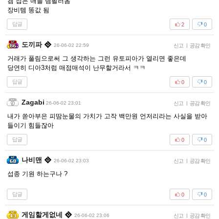
겜 접은 애들 템팔러옴
장비템 똥값 됨
답글
2
0
도끼파
26-06-02 22:59
신고
|
공감 확인
거래가 풀림으로써 그 생각하는 그런 유토피아가 열리면 좋은데
당연히 디아3처럼 매점매석이 난무할거라서 ㅋㅋ
답글
0
0
Zagabi
26-06-02 23:01
신고
|
공감 확인
내가 쏟아부은 피땀눈물의 가치가 고작 백만원 언저리라는 사실을 받아
들이기 힘들잖아
답글
0
0
나비맨
26-06-02 23:03
신고
|
공감 확인
섭종 기원 하는구나 ?
답글
0
0
게임할게없네
26-06-02 23:06
신고
|
공감 확인