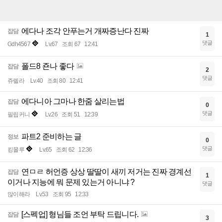
에다나 조각 안푸는거 개짜증난다 진짜
잡담
1
댓글
Gdh4567
Lv.67
조회 67
12:41
폴드8 죤나 좋다
잡담
2
댓글
쥬렐라
Lv.40
조회 80
12:41
에다니아 그마나 한줌 살리는법
잡담
0
댓글
필립커니
Lv.26
조회 51
12:39
파트2 준비하는 글
정보
0
댓글
킹몰루
Lv.65
조회 62
12:36
연ㅁㄹ 허언증 상상 딸딸이 새끼 저거는 진짜 경계선
잡담
1
이거나 지능에 뭐 문제 있는거 아니냐 ?
댓글
많이해라
Lv.53
조회 95
12:33
[스펙업] 형님들 조언 부탁 드립니다.
잡담
3