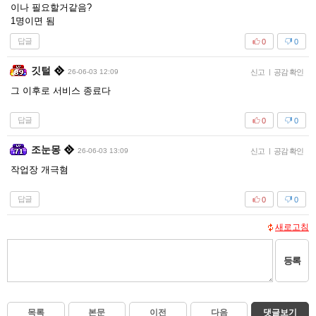
이나 필요할거같음?
1명이면 됨
답글
0
0
깃털
26-06-03 12:09
신고
|
공감 확인
그 이후로 서비스 종료다
답글
0
0
조눈몽
26-06-03 13:09
신고
|
공감 확인
작업장 개극혐
답글
0
0
새로고침
등록
목록
본문
이전
다음
댓글보기