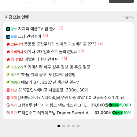
지금 뜨는 인벤
더보기+
[3]
치지직 애플TV 앱 출시
정보
[3]
그냥 안녕수야
클립
[9]
풍풍풍 군왕주차가 씹이득 가성비라고 ????
검은사막
[6]
이유나 2D 일러스트 올라왔었네
오버워치
[16]
아떨린다 한시간후면
리니지M
카가미하라 하루 성우 정보 및 주요 필모
아스오라
'하늘 위의 공포' 도전과제 달성법
비스트
메모리 3사, 2027년 생산분 완판?
해외겜
31%할인>비비고 사골곰탕, 300g, 30개
핫딜
[브랜드데이+슈퍼적립]풀무원 아임리얼100 고농축주스 120ml 24팩, 블루베리 외 4종
핫딜
그랑블루 판타지 리링크 엔드리스 라그나로크 업그레이드 킷 Granblue Fantasy Relink Endless Ragnarok Upgrade Kit DLC
36,800원
5,000
특가
드래곤소드 어웨이크닝 DragonSword Awakening
33,000원
10%
특가