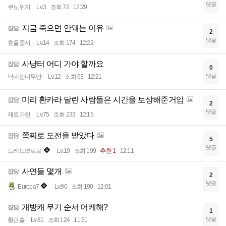
댓글
쿠노위치
Lv.3
조회 72
12:29
지금 죽으면 안돼는 이유
잡담
2
댓글
효율중시
Lv.14
조회 174
12:22
사냥터 어디 가야 할까요
잡담
0
댓글
닉네임너무만
Lv.12
조회 63
12:21
미리 환카라 달린 사람들은 시간을 보상해준거임
잡담
2
댓글
제르가린
Lv.75
조회 233
12:15
쪽찌로 도전을 받았다
잡담
5
댓글
드레드뽀로로
Lv.19
조회 199
추천 1
12:11
사연들 몇개
잡담
2
댓글
Europa7
Lv.90
조회 190
12:01
개방캐 무기 순서 어케해?
잡담
1
댓글
황근출
Lv.81
조회 124
11:51