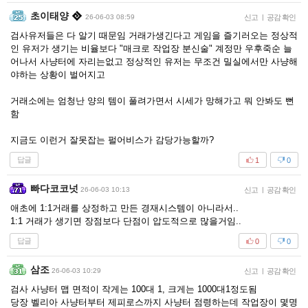
초이태양
26-06-03 08:59
신고
|
공감 확인
검사유저들은 다 알기 때문임 거래가생긴다고 게임을 즐기러오는 정상적
인 유저가 생기는 비율보다 "매크로 작업장 분신술" 계정만 우후죽순 늘
어나서 사냥터에 자리는없고 정상적인 유저는 무조건 밀실에서만 사냥해
야하는 상황이 벌어지고
거래소에는 엄청난 양의 템이 풀려가면서 시세가 망해가고 뭐 안봐도 뻔
함
지금도 이런거 잘못잡는 펄어비스가 감당가능할까?
답글
1
0
빠다코코넛
26-06-03 10:13
신고
|
공감 확인
애초에 1:1거래를 상정하고 만든 경재시스템이 아니라서..
1:1 거래가 생기면 장점보다 단점이 압도적으로 많을거임..
답글
0
0
삼조
26-06-03 10:29
신고
|
공감 확인
검사 사냥터 맵 면적이 작게는 100대 1, 크게는 1000대1정도됨
당장 벨리아 사냥터부터 제피로스까지 사냥터 점령하는데 작업장이 몇명