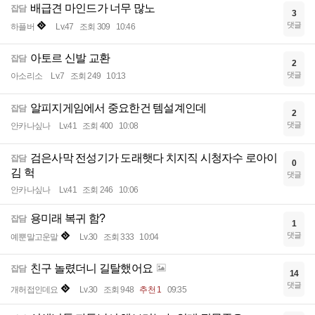
배급견 마인드가 너무 많노
잡담
3
댓글
하플버
Lv.47
조회 309
10:46
아토르 신발 교환
잡담
2
댓글
아소리소
Lv.7
조회 249
10:13
알피지게임에서 중요한건 템설계인데
잡담
2
댓글
안카나싶나
Lv.41
조회 400
10:08
검은사막 전성기가 도래햇다 치지직 시청자수 로아이
잡담
0
김 헉
댓글
안카나싶나
Lv.41
조회 246
10:06
용미래 복귀 함?
잡담
1
댓글
예뿐말고운말
Lv.30
조회 333
10:04
친구 놀렸더니 길탈했어요
잡담
14
댓글
개허접인데요
Lv.30
조회 948
추천 1
09:35