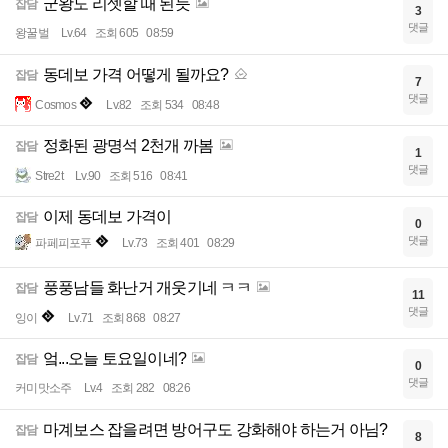
군왕도 리셋할 때 된듯
잡담
3
댓글
왕꿀벌
Lv.64
조회 605
08:59
동데보 가격 어떻게 될까요?
잡담
7
댓글
Cosmos
Lv.82
조회 534
08:48
정화된 광명석 2천개 까봄
잡담
1
댓글
Stre2t
Lv.90
조회 516
08:41
이제 동데보 가격이
잡담
0
댓글
파페피포푸
Lv.73
조회 401
08:29
풍풍남들 화난거 개웃기네 ㅋㅋ
잡담
11
댓글
잉이
Lv.71
조회 868
08:27
엌...오늘 토요일이네?
잡담
0
댓글
커미맛소주
Lv.4
조회 282
08:26
마계보스 잡을려면 방어구도 강화해야 하는거 아님?
잡담
8