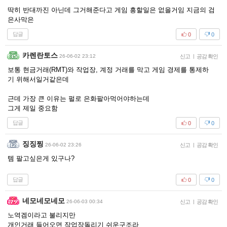
딱히 반대까진 아닌데 그거해준다고 게임 흥할일은 없을거임 지금의 검
은사막은
답글
0
0
카렌란토스
26-06-02 23:12
신고
|
공감 확인
보통 현금거래(RMT)와 작업장, 계정 거래를 막고 게임 경제를 통제하
기 위해서일거같은데
근데 가장 큰 이유는 펄로 은화팔아먹어야하는데
그게 제일 중요함
답글
0
0
징징찡
26-06-02 23:26
신고
|
공감 확인
템 팔고싶은게 있구나?
답글
0
0
네모네모네모
26-06-03 00:34
신고
|
공감 확인
노역겜이라고 불리지만
개인거래 들어오면 작업장돌리기 쉬운구조라