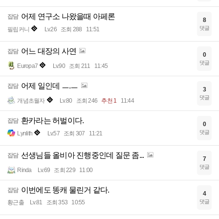
어제 연구소 나왔을때 아페론
잡담
8
댓글
필립커니
Lv.26
조회 288
11:51
어느 대장의 사연
잡담
0
댓글
Europa7
Lv.90
조회 211
11:45
어제 일인데 ㅡ.ㅡ
잡담
3
댓글
개념초월자
Lv.80
조회 246
추천 1
11:44
환카라는 허벌이다.
잡담
0
댓글
Lynlith
Lv.57
조회 307
11:21
선생님들 올비아 진행중인데 질문 좀...
잡담
7
댓글
Rinda
Lv.69
조회 229
11:00
이번에도 똥캐 물린거 같다.
잡담
4
댓글
황근출
Lv.81
조회 353
10:55