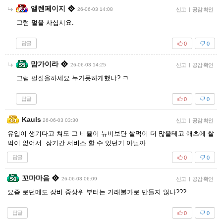
앨렌페이지
26-06-03 14:08
신고
|
공감 확인
그럼 펄을 사십시요.
답글
0
0
맘가이라
26-06-03 14:25
신고
|
공감 확인
그럼 펄질을하세요 누가못하게했냐? ㅋ
답글
0
0
Kauls
26-06-03 03:30
신고
|
공감 확인
유입이 생기다고 쳐도 그 비율이 뉴비보단 쌀먹이 더 많을테고 애초에 쌀
먹이 없어서 장기간 서비스 할 수 있던거 아닐까
답글
0
0
꼬마마음
26-06-03 06:09
신고
|
공감 확인
요즘 로던메도 장비 중상위 부터는 거래불가로 만들지 않나???
답글
0
0