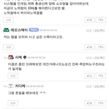
시스템을 인게임 재화 총생산에 맞춰 소모량을 잡아야하는데
지금의 노역량의 10배를 해야한다고보면 됌
노역겜에서 하이퍼노역겜됌
답글
0
0
에오스매이
26-06-03 00:34
신고
|
공감 확인
저는 템을 오히려 사고 싶은 스펙이라고요.
답글
0
0
사에
26-06-03 02:18
신고
|
공감 확인
이겜은 좀만 오래해보면 개인거래나오는순간 진짜 족망하는구조라는
거 알게됨
답글
1
0
지다케
26-06-03 05:45
신고
|
공감 확인
그럼 현질을 해보세요 ㅋㅋ
답글
0
0