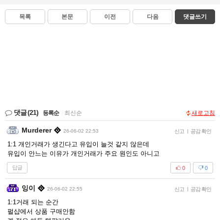
목록
본문
이전
다음
댓글쓰기
댓글
(21)
등록순
|
최신순
새로고침
Murderer
26-06-02 22:53
신고
|
공감 확인
1:1 개인거래가 생긴다고 유입이 늘것 같지 않은데
유입이 안느는 이유가 개인거래가 주요 원인도 아니고
답글
0
0
잉이
26-06-02 22:55
신고
|
공감 확인
1:1거래 되는 순간
펄샵에서 상품 구매안함