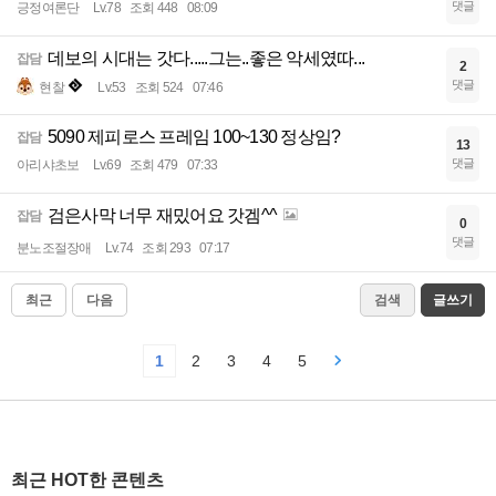
댓글
긍정여론단
Lv.78
조회 448
08:09
데보의 시대는 갓다.....그는..좋은 악세였따...
잡담
2
댓글
현찰
Lv.53
조회 524
07:46
5090 제피로스 프레임 100~130 정상임?
잡담
13
댓글
아리샤초보
Lv.69
조회 479
07:33
검은사막 너무 재밌어요 갓겜^^
잡담
0
댓글
분노조절장애
Lv.74
조회 293
07:17
최근
다음
검색
글쓰기
1
2
3
4
5
최근 HOT한 콘텐츠