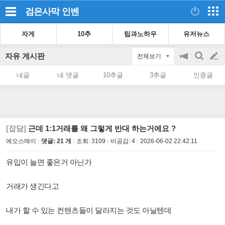
검은사막
인벤
자게
10추
팁과노하우
유저뉴스
자유 게시판
전체보기
공
검
글
지
색
내글
내 댓글
10추글
3추글
인증글
on/off
쓰
기
[잡담]
근데 1:1거래를 왜 그렇게 반대 하는거에요 ?
에오스매이
댓글: 21 개
조회:
3109
비공감:
4
2026-06-02 22:42:11
유입이 늘면 좋은거 아닌가
거래가 생긴다고
내가 할 수 있는 컨텐츠들이 달라지는 것도 아닐텐데