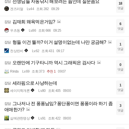
선생님들 자동낚시 해보려는 늅인데 질문좀요
잡담
18
댓글
겐즈리얼
Lv.44
조회 282
09:29
김재희 왜욕먹은거임?
잡담
6
댓글
우츠동
Lv.86
조회 666
09:25
형들 이건 뭘까? 이거 설명이없는데 나만 궁금해?
잡담
1
댓글
천상린비
Lv.62
조회 431
09:17
오랜만에 기구타니까 역시 그래픽은 검사다
잡담
0
댓글
Rinda
Lv.69
조회 373
추천 1
09:07
세라핌으로 사냥하는데
잡담
1
댓글
세이지학개론
Lv.80
조회 405
09:00
그나저나 전 퐁퐁남임? 퐁단퐁이면 퐁퐁이라 하기 좀
잡담
3
애매한가?
댓글
삶에관한명상
Lv.91
조회 422
09:00