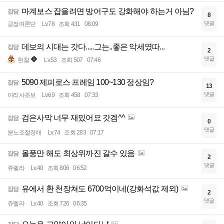
마계보스 잡을려면 방어구도 강화해야 하는거 아님?
잡담
8
댓글
긍정여론단
Lv.78
조회 431
08:09
데보의 시대는 갓다.....그는..좋은 악세였따...
잡담
2
댓글
현찰
Lv.53
조회 507
07:46
5090 제피로스 프레임 100~130 정상임?
잡담
13
댓글
아리샤초보
Lv.69
조회 458
07:33
검은사막 너무 재밌어요 갓겜^^
잡담
0
댓글
분노조절장애
Lv.74
조회 283
07:17
올풍만 해도 최상위까진 갈수 있음
잡담
2
댓글
쥬렐라
Lv.40
조회 806
06:52
유에서 환 천장쳐도 6700억이네(강화석값 제외)
잡담
2
댓글
쥬렐라
Lv.40
조회 726
06:35