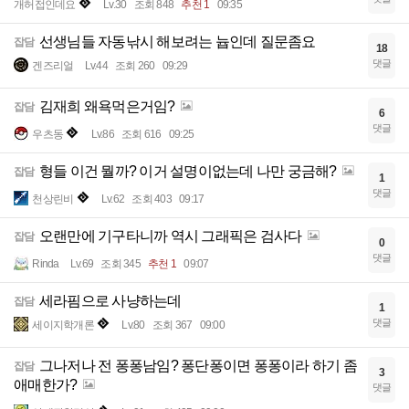
개허접인데요
Lv.30
조회 848
추천 1
09:35
선생님들 자동낚시 해보려는 늅인데 질문좀요
잡담
18
댓글
겐즈리얼
Lv.44
조회 260
09:29
김재희 왜욕먹은거임?
잡담
6
댓글
우츠동
Lv.86
조회 616
09:25
형들 이건 뭘까? 이거 설명이없는데 나만 궁금해?
잡담
1
댓글
천상린비
Lv.62
조회 403
09:17
오랜만에 기구타니까 역시 그래픽은 검사다
잡담
0
댓글
Rinda
Lv.69
조회 345
추천 1
09:07
세라핌으로 사냥하는데
잡담
1
댓글
세이지학개론
Lv.80
조회 367
09:00
그나저나 전 퐁퐁남임? 퐁단퐁이면 퐁퐁이라 하기 좀
잡담
3
애매한가?
댓글