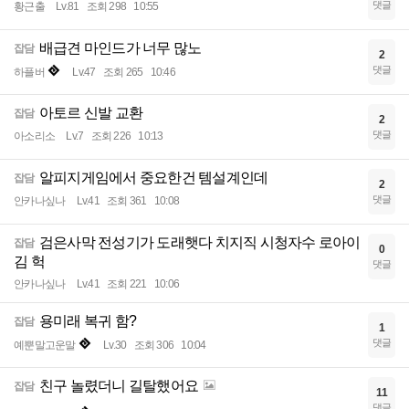
댓글
황근출
Lv.81
조회 298
10:55
배급견 마인드가 너무 많노
잡담
2
댓글
하플버
Lv.47
조회 265
10:46
아토르 신발 교환
잡담
2
댓글
아소리소
Lv.7
조회 226
10:13
알피지게임에서 중요한건 템설계인데
잡담
2
댓글
안카나싶나
Lv.41
조회 361
10:08
검은사막 전성기가 도래햇다 치지직 시청자수 로아이
잡담
0
김 헉
댓글
안카나싶나
Lv.41
조회 221
10:06
용미래 복귀 함?
잡담
1
댓글
예뿐말고운말
Lv.30
조회 306
10:04
친구 놀렸더니 길탈했어요
잡담
11
댓글