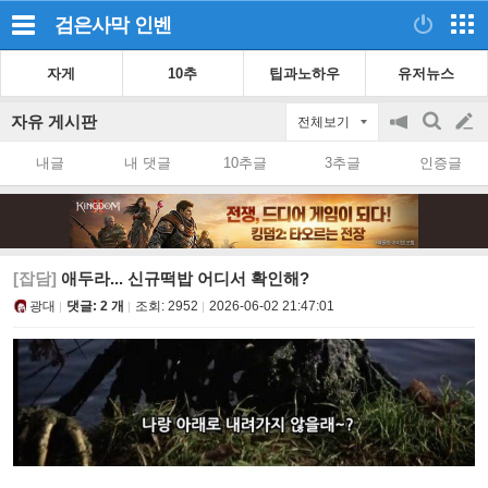
검은사막
인벤
자게
10추
팁과노하우
유저뉴스
자유 게시판
전체보기
공
검
글
지
색
내글
내 댓글
10추글
3추글
인증글
on/off
쓰
기
[잡담]
애두라... 신규떡밥 어디서 확인해?
광대
댓글: 2 개
조회:
2952
2026-06-02 21:47:01