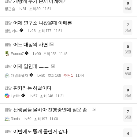
개방캐 무기 순서 어케해?
잡담
0
댓글
황근출
Lv.81
조회 80
11:51
어제 연구소 나왔을때 아페론
잡담
7
댓글
필립커니
Lv.26
조회 177
11:51
어느 대장의 사연
잡담
0
댓글
Europa7
Lv.90
조회 153
11:45
어제 일인데 ㅡ.ㅡ
잡담
2
댓글
개념초월자
Lv.80
조회 168
추천 1
11:44
환카라는 허벌이다.
잡담
0
댓글
Lynlith
Lv.57
조회 246
11:21
선생님들 올비아 진행중인데 질문 좀...
잡담
7
댓글
Rinda
Lv.69
조회 197
11:00
이번에도 똥캐 물린거 같다.
잡담
4