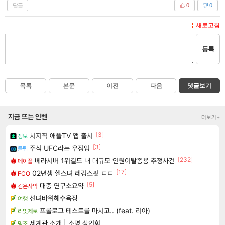
답글
0
0
새로고침
등록
목록
본문
이전
다음
댓글보기
지금 뜨는 인벤
더보기+
[3]
치지직 애플TV 앱 출시
정보
[3]
주식 UFC라는 우정잉
클립
[232]
베라서버 1위길드 내 대규모 인원이탈종용 추정사건
메이플
[17]
02년생 헬스녀 레깅스핏 ㄷㄷ
FCO
[5]
대충 연구소요약
검은사막
선녀바위해수욕장
여행
프롤로그 테스트를 마치고.. (feat. 리아)
리밋제로
세계관 소개 | 소명 상인회
명조