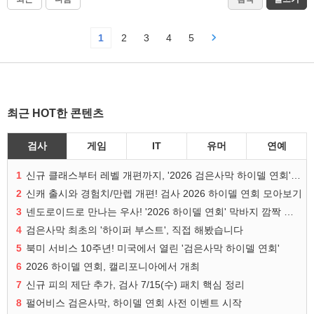
1
2
3
4
5
최근 HOT한 콘텐츠
검사
게임
IT
유머
연예
1
신규 클래스부터 레벨 개편까지, '2026 검은사막 하이델 연회' 총정리
2
신캐 출시와 경험치/만렙 개편! 검사 2026 하이델 연회 모아보기
3
넨도로이드로 만나는 우사! '2026 하이델 연회' 막바지 깜짝 공개
4
검은사막 최초의 '하이퍼 부스트', 직접 해봤습니다
5
북미 서비스 10주년! 미국에서 열린 '검은사막 하이델 연회'
6
2026 하이델 연회, 캘리포니아에서 개최
7
신규 피의 제단 추가, 검사 7/15(수) 패치 핵심 정리
8
펄어비스 검은사막, 하이델 연회 사전 이벤트 시작