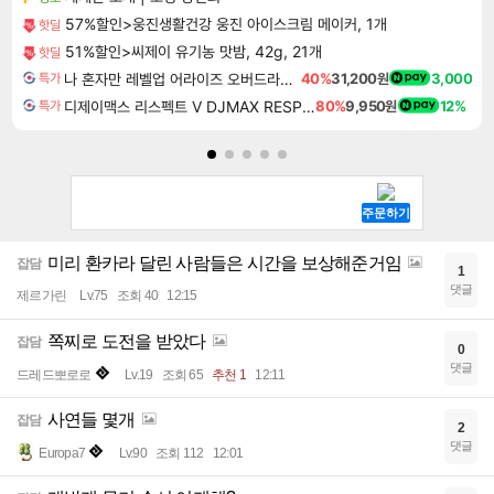
57%할인>웅진생활건강 웅진 아이스크림 메이커, 1개
핫딜
51%할인>씨제이 유기농 맛밤, 42g, 21개
핫딜
나 혼자만 레벨업 어라이즈 오버드라이브 디럭스 에디션 Solo Leveling Arise Overdrive Deluxe Edition
40%
31,200원
3,000
특가
디제이맥스 리스펙트 V DJMAX RESPECT V
80%
9,950원
12%
특가
미리 환카라 달린 사람들은 시간을 보상해준거임
잡담
1
댓글
제르가린
Lv.75
조회 40
12:15
쪽찌로 도전을 받았다
잡담
0
댓글
드레드뽀로로
Lv.19
조회 65
추천 1
12:11
사연들 몇개
잡담
2
댓글
Europa7
Lv.90
조회 112
12:01