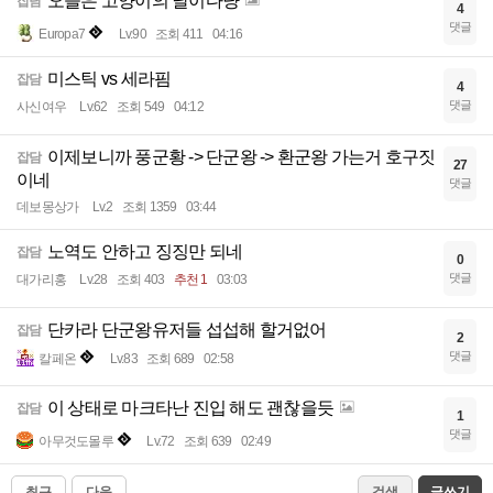
오늘은 고양이의 날이다냥
잡담
4
댓글
Europa7
Lv.90
조회 411
04:16
미스틱 vs 세라핌
잡담
4
댓글
사신여우
Lv.62
조회 549
04:12
이제보니까 풍군황 -> 단군왕 -> 환군왕 가는거 호구짓
잡담
27
이네
댓글
데보몽상가
Lv.2
조회 1359
03:44
노역도 안하고 징징만 되네
잡담
0
댓글
대가리홍
Lv.28
조회 403
추천 1
03:03
단카라 단군왕유저들 섭섭해 할거없어
잡담
2
댓글
칼페온
Lv.83
조회 689
02:58
이 상태로 마크타난 진입 해도 괜찮을듯
잡담
1
댓글
아무것도몰루
Lv.72
조회 639
02:49
최근
다음
검색
글쓰기