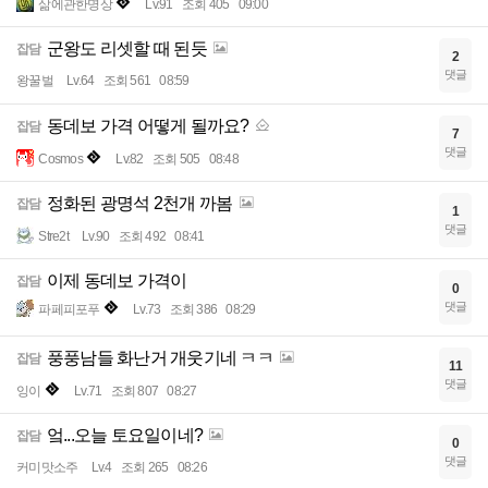
삶에관한명상
Lv.91
조회 405
09:00
군왕도 리셋할 때 된듯
잡담
2
댓글
왕꿀벌
Lv.64
조회 561
08:59
동데보 가격 어떻게 될까요?
잡담
7
댓글
Cosmos
Lv.82
조회 505
08:48
정화된 광명석 2천개 까봄
잡담
1
댓글
Stre2t
Lv.90
조회 492
08:41
이제 동데보 가격이
잡담
0
댓글
파페피포푸
Lv.73
조회 386
08:29
풍풍남들 화난거 개웃기네 ㅋㅋ
잡담
11
댓글
잉이
Lv.71
조회 807
08:27
엌...오늘 토요일이네?
잡담
0
댓글
커미맛소주
Lv.4
조회 265
08:26