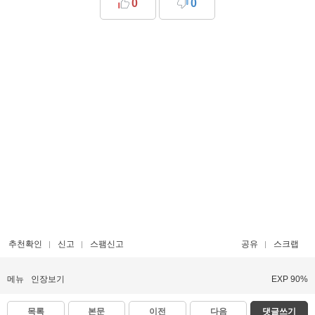
0
0
추천확인
신고
스팸신고
공유
스크랩
메뉴
인장보기
EXP 90%
목록
본문
이전
다음
댓글쓰기