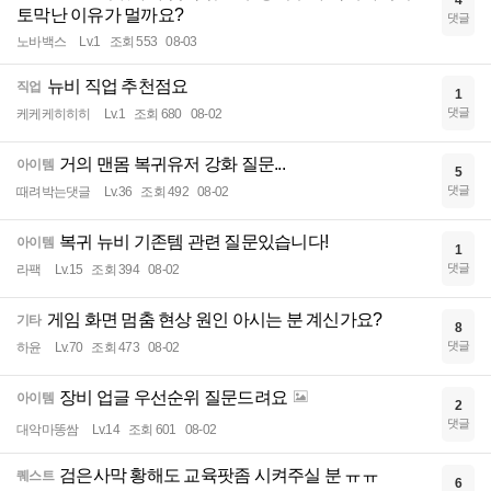
4
토막난 이유가 멀까요?
댓글
노바백스
Lv.1
조회 553
08-03
뉴비 직업 추천점요
직업
1
댓글
케케케히히히
Lv.1
조회 680
08-02
거의 맨몸 복귀유저 강화 질문...
아이템
5
댓글
때려박는댓글
Lv.36
조회 492
08-02
복귀 뉴비 기존템 관련 질문있습니다!
아이템
1
댓글
라팩
Lv.15
조회 394
08-02
게임 화면 멈춤 현상 원인 아시는 분 계신가요?
기타
8
댓글
하윤
Lv.70
조회 473
08-02
장비 업글 우선순위 질문드려요
아이템
2
댓글
대악마똥쌈
Lv.14
조회 601
08-02
검은사막 황해도 교육팟좀 시켜주실 분 ㅠㅠ
퀘스트
6