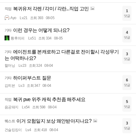
복귀유저 각렌 / 각미 / 각란...직업 고민
직업
1
댓글
Ayo
Lv.21
조회 393
08-05
이런 경우는 어떻게 되나요?
기타
4
댓글
황후의피
Lv.51
조회 334
08-05
에이전트를 본캐로하고 다른걸로 전이할시 각성무기
기타
3
는 어떡하나요?
댓글
할머닝
Lv.23
조회 324
08-04
하이퍼부스트 질문
기타
6
댓글
김히븐
Lv.3
조회 347
08-04
복귀 pve 위주 캐릭 추천좀 해주세요
직업
5
댓글
음공돼지
Lv.54
조회 598
08-04
이거 모험일지 보상 왜안받아지나요?
퀘스트
3
댓글
건슬킹킹이
Lv.4
조회 418
08-04