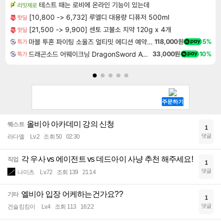
테스트 때는 로비에 온라인 기능이 있는데
리밋제로
[10,800 -> 6,732] 루엘디 대용량 디퓨저 500ml
핫딜
[21,500 -> 9,900] 센토 고불소 치약 120g x 4개
핫딜
마블 투혼 파이팅 소울즈 얼티밋 에디션 예약구매 MARVEL Tokon Fighting Souls Ultimate Edition Pre-Purchase
118,000원
5%
특가
드래곤소드 어웨이크닝 DragonSword Awakening
33,000원
10%
특가
올비아 아카데미 강의 신청
퀘스트
1
댓글
라다엘
Lv.2
조회 50
02:30
각 우사 vs 에이전트 vs 데드아이 사냥 추천 해주세요!
직업
1
댓글
나미츠
Lv.72
조회 139
21:14
엘비아 입장 어케하는건가요??
기타
1
댓글
건슬킹킹이
Lv.4
조회 113
16:22