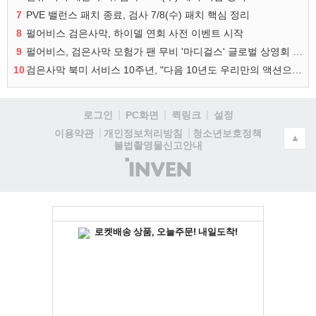
7
PVE 밸런스 패치 종료, 검사 7/8(수) 패치 핵심 정리
8
펄어비스 검은사막, 하이델 연회 사전 이벤트 시작
9
펄어비스, 검은사막 모험가 팬 무비 '마디걸스' 글로벌 상영회 개최
10
검은사막 북미 서비스 10주년, "다음 10년도 우리만의 액션으로"
로그인
PC화면
퀵링크
설정
청소년보호정책
이용약관
개인정보처리방침
▲
불법촬영물신고안내
(주)
인
벤