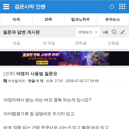
검은사막
인벤
자게
10추
팁과노하우
유저뉴스
질문과 답변 게시판
전체보기
공
검
글
지
색
내글
내 댓글
10추글
인증글
on/off
쓰
기
[전투]
야영지 사용법 질문요
카츠발게르
댓글: 6 개
조회:
2716
2026-07-02 17:29:46
야영지에서 받는 파는 버프 중복 되는게 있나요?
아이템증가류 랑 공방버프 두가지 있고
바로 적용 되는 거랑 주문서로 사는거 있고 별채 버프 있고