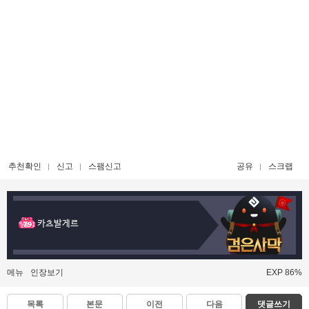
추천확인
신고
스팸신고
공유
스크랩
카츠발게르
메뉴
인장보기
EXP 86%
목록
본문
이전
다음
댓글쓰기