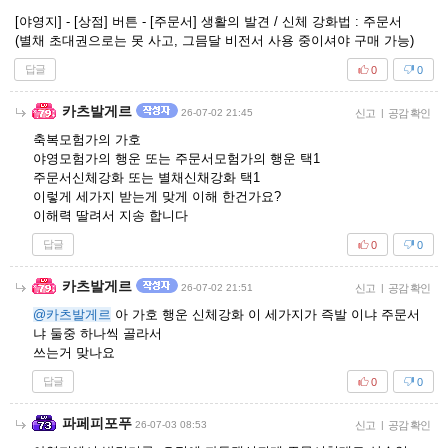
[야영지] - [상점] 버튼 - [주문서] 생활의 발견 / 신체 강화법 : 주문서
(별채 초대권으로는 못 사고, 그믐달 비전서 사용 중이셔야 구매 가능)
답글
0
0
카츠발게르
26-07-02 21:45
신고
|
공감 확인
축복모험가의 가호
야영모험가의 행운 또는 주문서모험가의 행운 택1
주문서신체강화 또는 별채신채강화 택1
이렇게 세가지 받는게 맞게 이해 한건가요?
이해력 딸려서 지송 합니다
답글
0
0
카츠발게르
26-07-02 21:51
신고
|
공감 확인
@카츠발게르
아 가호 행운 신체강화 이 세가지가 즉발 이냐 주문서
냐 둘중 하나씩 골라서
쓰는거 맞나요
답글
0
0
파페피포푸
26-07-03 08:53
신고
|
공감 확인