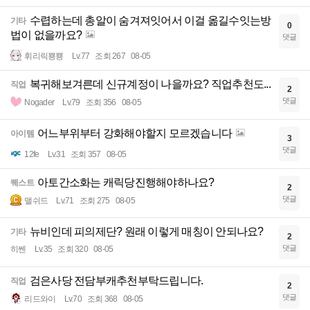
수렵하는데 총알이 숨겨져잇어서 이걸 옮길수잇는방
기타
0
법이 없을까요?
댓글
휘리릭뿅뿅
Lv.77
조회 267
08-05
복귀해보겨른데 신규계정이 나을까요? 직업추천도...
직업
2
댓글
Nogader
Lv.79
조회 356
08-05
어느부위부터 강화해야할지 모르겠습니다
아이템
3
댓글
12fe
Lv.31
조회 357
08-05
아토간소화는 캐릭당진행해야하나요?
퀘스트
2
댓글
맬쉬드
Lv.71
조회 275
08-05
뉴비인데 피의제단? 원래 이렇게 매칭이 안되나요?
기타
2
댓글
히쎈
Lv.35
조회 320
08-05
검은사당 전담부캐추천부탁드립니다.
직업
2
댓글
리드와이
Lv.70
조회 368
08-05