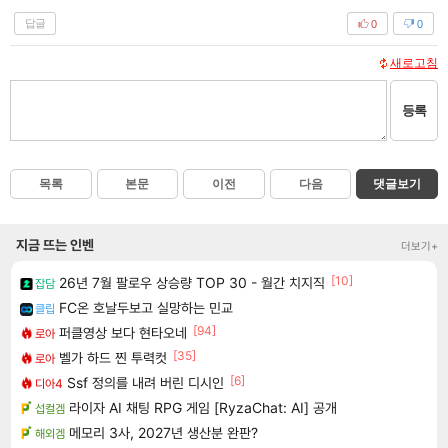
답글
0
0
새로고침
등록
목록
본문
이전
다음
댓글보기
지금 뜨는 인벤
더보기+
[10]
26년 7월 팔로우 상승량 TOP 30 - 월간 치지직
잡담
FC온 호날두보고 실망하는 민교
클립
[94]
퍼클영상 보다 현타오네
로아
[35]
벨가 하드 찐 투력컷
로아
[6]
Ssf 정의를 내려 버린 디시인
디아4
라이자 AI 채팅 RPG 게임 [RyzaChat: AI] 공개
섭컬겜
메모리 3사, 2027년 생산분 완판?
해외겜