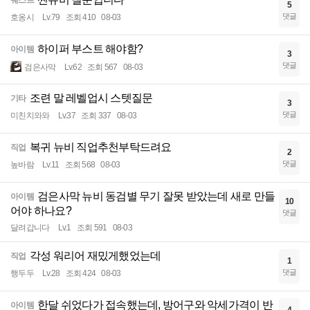
퀘스트
5
댓글
호옹시
Lv.79
조회 410
08-03
하이퍼 부스트 해야함?
아이템
3
댓글
검은사막
Lv.62
조회 567
08-03
조련 말 레벨업시 스텟질문
기타
3
댓글
미친치와와
Lv.37
조회 337
08-03
복귀 뉴비 직업추천부탁드려요
직업
2
댓글
높바람
Lv.11
조회 568
08-03
검은사막 뉴비 동검별 무기 잘못 받았는데 새로 만들
아이템
10
어야 하나요?
댓글
달려갑니다
Lv.1
조회 591
08-03
각성 워리어 재밌게했었는데
직업
1
댓글
행두두
Lv.28
조회 424
08-03
한달 쉬었다가 접속했는데, 방어구와 악세가격이 반
아이템