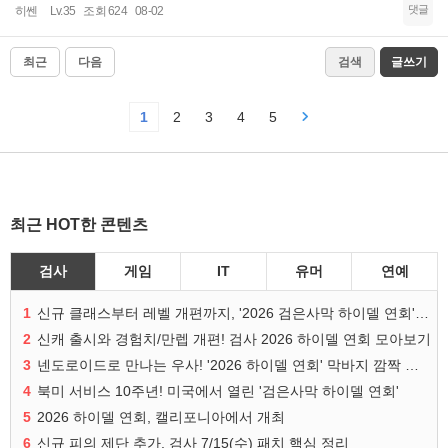
댓글
히쎈
Lv.35
조회 624
08-02
최근
다음
검색
글쓰기
1
2
3
4
5
최근 HOT한 콘텐츠
검사
게임
IT
유머
연예
1
신규 클래스부터 레벨 개편까지, '2026 검은사막 하이델 연회' 총정리
2
신캐 출시와 경험치/만렙 개편! 검사 2026 하이델 연회 모아보기
3
넨도로이드로 만나는 우사! '2026 하이델 연회' 막바지 깜짝 공개
4
북미 서비스 10주년! 미국에서 열린 '검은사막 하이델 연회'
5
2026 하이델 연회, 캘리포니아에서 개최
6
신규 피의 제단 추가, 검사 7/15(수) 패치 핵심 정리