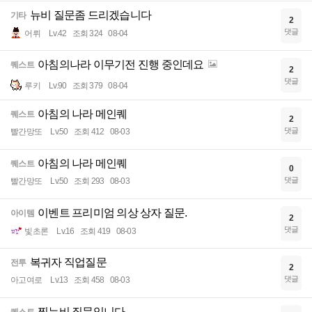
뉴비 질문좀 드리겠습니다
기타
2
댓글
어뤼
Lv.42
조회 324
08-04
아침의나라 이무기전 진행 중인데요
퀘스트
2
댓글
루키
Lv.90
조회 379
08-04
아침의 나라 메인퀘
퀘스트
2
댓글
빨간망또
Lv.50
조회 412
08-03
아침의 나라 메인퀘
퀘스트
0
댓글
빨간망또
Lv.50
조회 293
08-03
이벤트 프리미엄 의상 상자 질문.
아이템
2
댓글
빛초론
Lv.16
조회 419
08-03
복귀자 직업질문
전투
2
댓글
아고여로
Lv.13
조회 458
08-03
찐뉴비 질문입니다