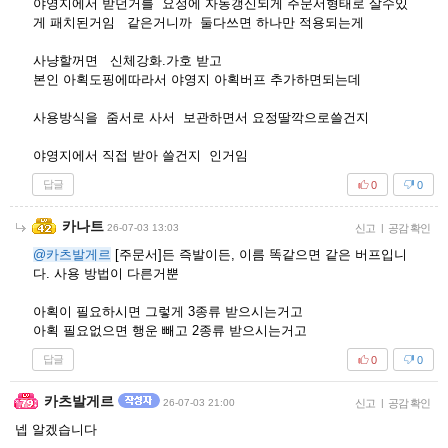
야영지에서 받던거를 요정에 자동갱신되게 주문서형태로 살수있
게 패치된거임 같은거니까 둘다쓰면 하나만 적용되는게
사냥할꺼면 신체강화.가호 받고
본인 아획도핑에따라서 야영지 아획버프 추가하면되는데
사용방식을 줌서로 사서 보관하면서 요정딸깍으로쓸건지
야영지에서 직접 받아 쓸건지 인거임
답글
0
0
카나트
26-07-03 13:03
신고
|
공감 확인
@카츠발게르
[주문서]든 즉발이든, 이름 똑같으면 같은 버프입니
다. 사용 방법이 다른거뿐
아획이 필요하시면 그렇게 3종류 받으시는거고
아획 필요없으면 행운 빼고 2종류 받으시는거고
답글
0
0
카츠발게르
26-07-03 21:00
신고
|
공감 확인
넵 알겠습니다