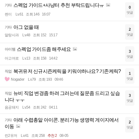
스펙업 가이드+사냥터 추천 부탁드립니다ㅠ
기타
0
댓글
렌이
Lv.61
조회 146
16:07
아그 없을 때
기타
2
댓글
말랑사과
Lv.48
조회 152
15:17
스펙업 가이드좀 해주세요
아이템
3
댓글
아고여로
Lv.13
조회 158
14:42
복귀유저 신규시즌케릭을 키워야하나요? 기존케릭?
직업
1
댓글
Nogader
Lv.79
조회 193
09:46
뉴비 직업 변경좀 하려 그러는데 질문좀 드리고 싶습
직업
3
니다 ㅜㅜ
댓글
음공돼지
Lv.54
조회 242
04:11
아래 수렵총알 아이콘. 분리가능 생명력 게이지에서
기타
2
이동
댓글
린2유저
Lv.41
조회 258
추천 2
08-05