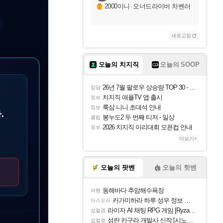
2000이니
·
오너드라이버 차벤러
폰
새로고침
오늘의 치지직
오늘의 SOOP
26년 7월 팔로우 상승량 TOP 30 - 월간 치지직
잡담
치지직 애플TV 앱 출시
정보
룩삼 니니 초대석 안내
정보
.
봉누도2 두 번째 티저 - 일상
클립
2026 치지직 이리대회 오픈컵 안내
정보
더보기+
오늘의 팟벤
오늘의 핫벤
동해바다 추암해수욕장
여행
카가미하라 하루 성우 정보 및 주요 필모
아스오라
라이자 AI 채팅 RPG 게임 [RyzaChat: AI] 공개
섭컬겜
섬란 카구라 개발사 신작 [시노비 넥서스] 연내 출시 예정
섭컬겜