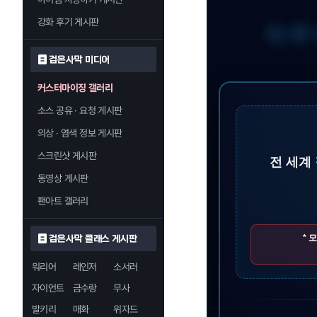
강화 후기 게시판
하루
검은사막 미디어
커스터마이징 갤러리
소스 공유 · 요청 게시판
의상 · 염색 정보 게시판
스크린샷 게시판
전 세계
동영상 게시판
팬아트 갤러리
* 
검은사막 클래스 게시판
워리어
레인저
소서러
자이언트
금수랑
무사
발키리
매화
위자드