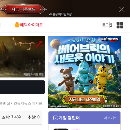
혜택.아이마트
로그인
인
벤
전
체
사
이
트
맵
인벤 실시간유저뉴스 게시판
조회:
7,489
추천:
0
게임 캘린더
더보기+