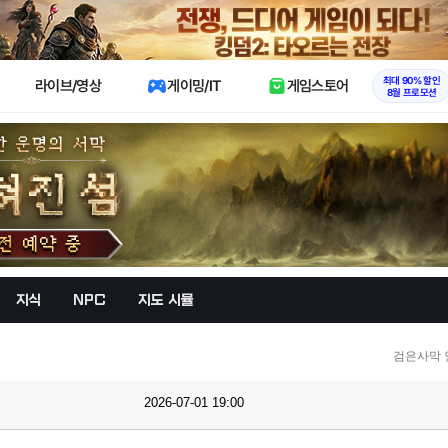
X
최대 90% 할인
라이브/영상
게이밍/IT
게임스토어
8월 프로모션
지식
NPC
지도 시뮬
검은사막 
2026-07-01 19:00