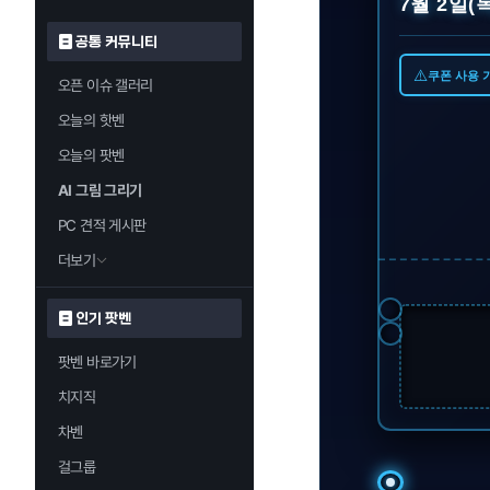
7월 2일(목
공통 커뮤니티
⚠️
쿠폰 사용 
오픈 이슈 갤러리
오늘의 핫벤
오늘의 팟벤
AI 그림 그리기
PC 견적 게시판
더보기
인기 팟벤
팟벤 바로가기
치지직
차벤
걸그룹