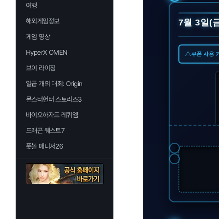
여행
해외게임정보
7월 3일(금
게임 영상
HyperX OMEN
⚠️
쿠폰 사용 
브이 라이징
일곱 개의 대죄: Origin
몬스터헌터 스토리즈3
바이오하자드 레퀴엠
드래곤 퀘스트7
풋볼 매니저26