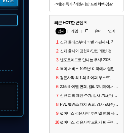
DAY 01
n배송 특가 3개월미만 프렌치랙-양갈비 양고기 밀키트 캠핑 쉽새끼 목초육 프랜치랙 프렌치렉 [원산지:뉴질랜드]
최근 HOT한 콘텐츠
검사
게임
IT
유머
연예
1
신규 클래스부터 레벨 개편까지, '2026 검은사막 하이델 연회' 총정리
2
신캐 출시와 경험치/만렙 개편! 검사 2026 하이델 연회 모아보기
3
넨도로이드로 만나는 우사! '2026 하이델 연회' 막바지 깜짝 공개
4
북미 서비스 10주년! 미국에서 열린 '검은사막 하이델 연회'
5
검은사막 최초의 '하이퍼 부스트', 직접 해봤습니다
6
2026 하이델 연회, 캘리포니아에서 개최
7
신규 피의 제단 추가, 검사 7/15(수) 패치 핵심 정리
8
PVE 밸런스 패치 종료, 검사 7/8(수) 패치 핵심 정리
9
펄어비스 검은사막, 하이델 연회 사전 이벤트 시작
10
펄어비스, 검은사막 모험가 팬 무비 '마디걸스' 글로벌 상영회 개최