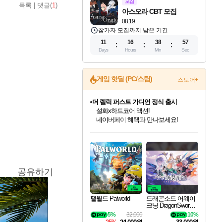
모집
목록
|
댓글(
1
)
아스오라 CBT 모집
08.19
참가자 모집까지 남은 기간
11
16
38
55
Days
Hours
Min
Sec
게임 핫딜 (PC/스팀)
스토어+
더 렐릭 퍼스트 가디언 정식 출시
설화x하드코어 액션!
네이버페이 혜택과 만나보세요!
인벤게임즈 8월 특별 할인!
드래곤소드: 어웨이크닝 입점!
문명 7 특별 할인!
마블 투혼 파이팅 소울즈 정식출시!
귀무자: 검의 길 예약 판매 중!
비스트 오브 리인카네이션 정식 출시!
커세어 코브 출시 기념 할인!
베데스다 40주년 기념 할인 중!
캡콤 프렌차이즈 할인 진행 중!
캡콤 일부 상품 상시 할인
스타워즈 은하계 레이서
로블록스 기프트 카드 공식 입점
인기 퍼블리셔 모음!
스팀으로 만나는 드래곤소드!
조선&고려 DLC 출시 예정
마블 히어로 총 출동&화려한 격투!
10% 할인과
게임프릭 신작 IP
해적'섬'을 발전시키자!
베데스다의 명작들을
몬헌, 바하 등 인기 IP를
몬헌 와일즈 & 드래곤즈 도그마2
인벤게임즈에서 10% 추가 적립
Robux를 가장 안전하고
최대 90% 할인가를 만나보세요!
네이버혜택과 함께 만나보세요!
50%할인&추가 적립까지!
네이버 포인트 혜택까지!
이니&베니 혜택까지!
네이버 혜택가와 함께 예약하세요!
할인&네이버혜택으로 만나보세요!
40주년 프로모션으로 만나보세요!
할인가에 만나보세요!
일부 에디션 상시 할인!
혜택으로 예약 판매 중
편안하게 충전하세요
공유하기
팰월드 Palworld
드래곤소드 어웨이
크닝 DragonSword A
wakening
5%
32,000
10%