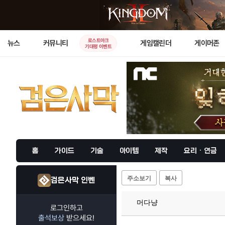
로스트아크
뉴스
커뮤니티
게임캘린더
게이머존
기대평 이벤트
홈
가이드
기술
아이템
제작
요리 · 연금
주소보기
복사
검은사막 인벤
머다냥
로그인하고
출석보상
받으세요!