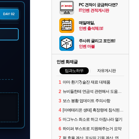
PC 견적이 궁금하다면?
IT인벤 견적게시판
DAY 02
매일매일,
인벤 출석체크!
주사위 굴리고 포인트!
인벤 마블
인벤 화제글
팁과노하우
자유게시판
1
아마 환기?) 술잔 재료 대체품
2
뉴비들한테 연금석 관련해서 도움이 될까해서..(벨의심장 등)
3
보스 봉황 업데이트 주의사항
4
[아에테리온 생태] 흑정령에 침식된 검사/용병
5
마그누스 최소로 하고 아침나라 열기
6
하이퍼 부스트로 지원해주는거 요약
7
펄 효율 계산, 포식의 기원 계산, 연금석 계산 사이트 공유