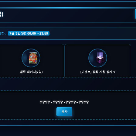
)
기한:
7월 3일(금) 00:00 ~ 23:59
밸류 패키지(7일)
[이벤트] 강화 지원 상자 V
????-????-????-????
복사