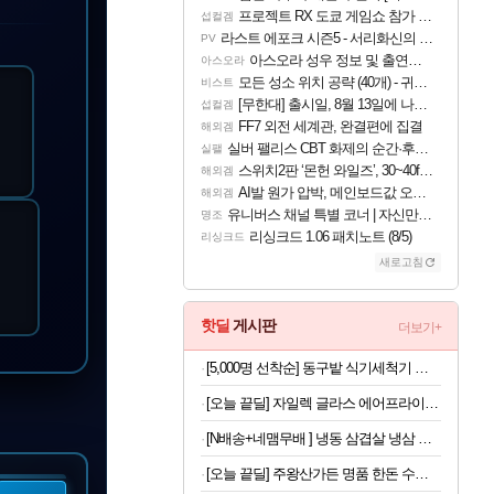
프로젝트 RX 도쿄 게임쇼 참가 결정
섭컬겜
라스트 에포크 시즌5 - 서리화신의 분노 티저
PV
아스오라 성우 정보 및 출연작 모음
아스오라
모든 성소 위치 공략 (40개) - 귀환한 영혼 도전과제
비스트
[무한대] 출시일, 8월 13일에 나오나
섭컬겜
FF7 외전 세계관, 완결편에 집결
해외겜
실버 팰리스 CBT 화제의 순간·후기 모음
실팰
스위치2판 ‘몬헌 와일즈’, 30~40fps 목표 추정
해외겜
AI발 원가 압박, 메인보드값 오르나
해외겜
유니버스 채널 특별 코너 | 자신만의 스타일
명조
리싱크드 1.06 패치노트 (8/5)
리싱크드
새로고침
핫딜
게시판
더보기+
[5,000명 선착순] 동구밭 식기세척기 세제 240g x 2개
[오늘 끝딜] 자일렉 글라스 에어프라이어 6L 대용량 유리 바스켓
[N배송+네맴무배 ] 냉동 삼겹살 냉삼 수입 돼지고기 절단 대패삼겹살
[오늘 끝딜] 주왕산가든 명품 한돈 수제 돼지갈비 800g, 1개