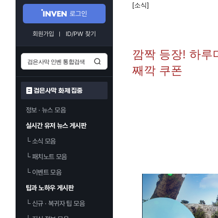
[소식]
로그인
회원가입
ID/PW 찾기
깜짝 등장! 하루
째깍 쿠폰
검은사막 화제 집중
정보 · 뉴스 모음
실시간 유저 뉴스 게시판
└
소식 모음
└
패치노트 모음
└
이벤트 모음
팁과 노하우 게시판
└
신규 · 복귀자 팁 모음