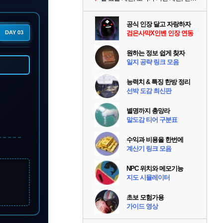
공식 인장 달고 자랑하자
DAY 03
검은사막X인벤 인장 연동
원하는 정보 쉽게 찾자
일지 공략 링크 모음
능력치 & 특징 한방 정리
선박 도감 최신판
별명까지 총망라
말도감 티어 구분표
수익과 비용을 한번에
계산기 링크 모음
NPC 위치와 메모기능
지도 시뮬레이터
초보 모험가용
가이드 영상