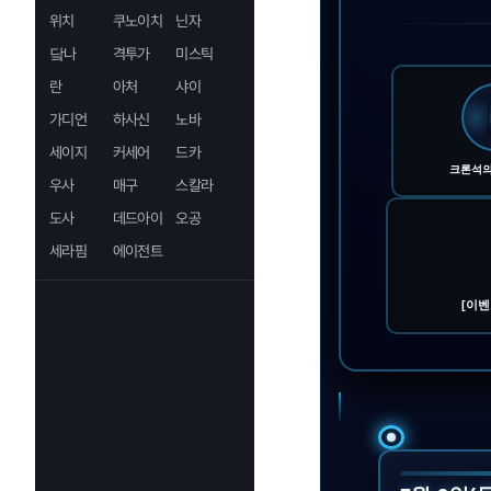
위치
쿠노이치
닌자
닼나
격투가
미스틱
란
아처
샤이
가디언
하사신
노바
세이지
커세어
드카
크론석의
우사
매구
스칼라
도사
데드아이
오공
세라핌
에이전트
[이벤