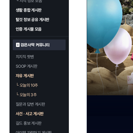
└
지식 정보 모음
생활 종합 게시판
탈것 정보 공유 게시판
인증 게시물 모음
검은사막 커뮤니티
치지직 팟벤
SOOP 게시판
자유 게시판
└
오늘의 10추
└
오늘의 3추
질문과 답변 게시판
사건 · 사고 게시판
길드 홍보 게시판
아이템 자랑하기 게시판