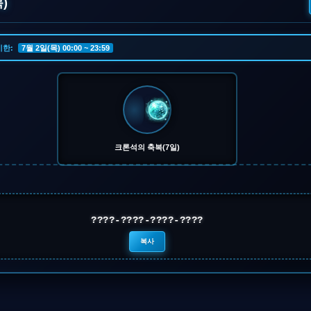
)
기한:
7월 2일(목) 00:00 ~ 23:59
크론석의 축복(7일)
????-????-????-????
복사