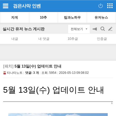
검은사막
인벤
자게
10추
팁과노하우
유저뉴스
실시간 유저 뉴스 게시판
전체보기
공
검
글
지
색
내글
내 댓글
10추글
인증글
on/off
쓰
기
[패치]
5월 13일(수) 업데이트 안내
타나타노트
댓글: 3 개
조회:
5954
2026-05-13 09:08:02
5월 13일(수) 업데이트 안내
1
공