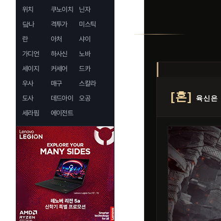
위치
쿠노이치
닌자
닼나
격투가
미스틱
란
아처
샤이
가디언
하사신
노바
세이지
커세어
드카
우사
매구
스칼라
[혼]
도사
데드아이
오공
육신은
세라핌
에이전트