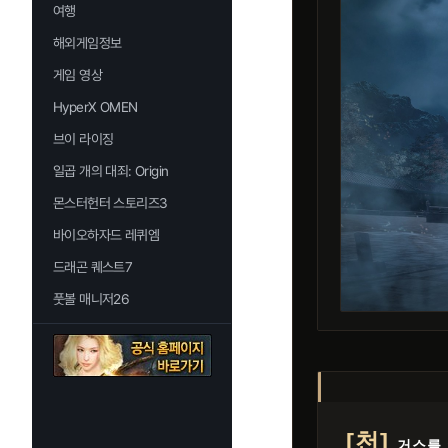
여행
해외게임정보
게임 영상
HyperX OMEN
브이 라이징
일곱 개의 대죄: Origin
몬스터헌터 스토리즈3
바이오하자드 레퀴엠
드래곤 퀘스트7
풋볼 매니저26
[천]
거스를 