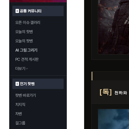
공통 커뮤니티
오픈 이슈 갤러리
오늘의 핫벤
오늘의 팟벤
AI 그림 그리기
PC 견적 게시판
더보기
인기 팟벤
[독]
천하와 
팟벤 바로가기
치지직
차벤
걸그룹