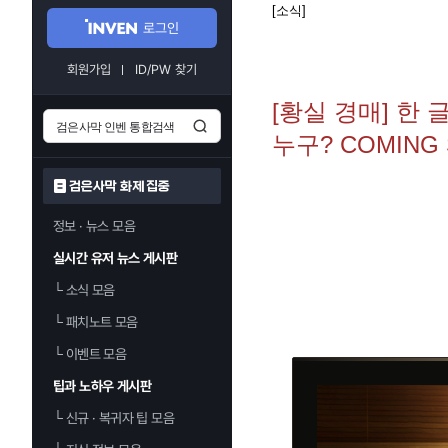
[소식]
로그인
회원가입
ID/PW 찾기
[황실 경매] 한
누구? COMING
검은사막 화제 집중
정보 · 뉴스 모음
실시간 유저 뉴스 게시판
└
소식 모음
└
패치노트 모음
└
이벤트 모음
팁과 노하우 게시판
└
신규 · 복귀자 팁 모음