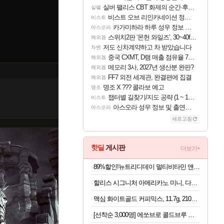
실버 팰리스 CBT 화제의 순간·후기 모음
실팰
비스트 오브 리인카네이션 정보/공략글 모음
비스트
카가미하라 하루 성우 정보 및 주요 필모
아스오라
스위치2판 ‘몬헌 와일즈’, 30~40fps 목표 추정
해외겜
저도 신차계약하고 차 받았습니다
차벤
중국 CXMT, D램 매출 점유율 7%…글로벌 4위로 부상
해외겜
메모리 3사, 2027년 생산분 완판?
해외겜
FF7 외전 세계관, 완결편에 집결
해외겜
명조 X ??? 콜라보 예고
명조
챕터별 길찾기/지도 공략 (1 ~ 12장)
비스트
아스오라 성우 정보 및 출연작 모음
아스오라
새로고침
핫딜
게시판
더보기+
89%할인!뉴트리디데이 멀티비타민 앤 미네랄, 60정, 3개
할리스 시그니처 아메리카노 미니, 다크, 0.9g, 100개입, 1개
맥심 화이트골드 커피믹스, 11.7g, 210개입, 2개
[선착순 3,000명] 에쏘브로 콜드브루 원액 1kg x 2개