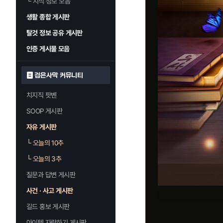
└
지식 정보 모음
생활 종합 게시판
탈것 정보 공유 게시판
인증 게시물 모음
검은사막 커뮤니티
치지직 팟벤
SOOP 게시판
자유 게시판
└
오늘의 10추
└
오늘의 3추
질문과 답변 게시판
사건 · 사고 게시판
길드 홍보 게시판
아이템 자랑하기 게시판