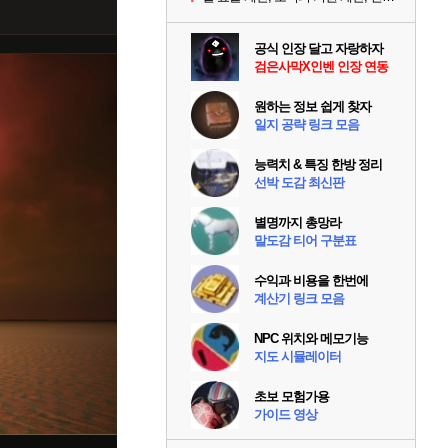
공식 인장 달고 자랑하자
검은사막X인벤 인장 연동
원하는 정보 쉽게 찾자
일지 공략 링크 모음
능력치 & 특징 한방 정리
선박 도감 최신판
별명까지 총망라
말도감 티어 구분표
수익과 비용을 한번에
계산기 링크 모음
NPC 위치와 메모기능
지도 시뮬레이터
초보 모험가용
가이드 영상