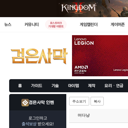
로스트아크
뉴스
커뮤니티
게임캘린더
게이머존
기대평 이벤트
홈
가이드
기술
아이템
제작
요리 · 연금
주소보기
복사
검은사막 인벤
머다냥
로그인하고
출석보상
받으세요!