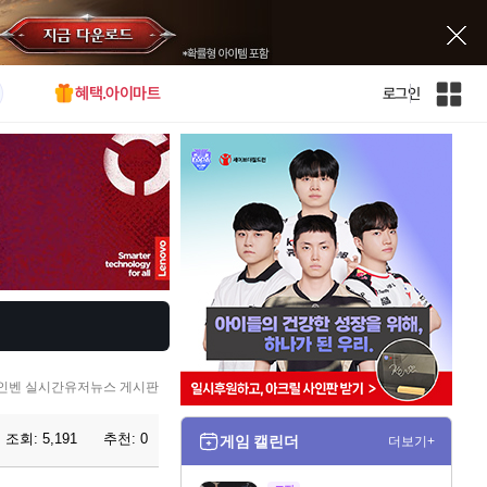
혜택.아이마트
로그인
인
벤
전
체
사
이
트
맵
인벤 실시간유저뉴스 게시판
조회:
5,191
추천:
0
게임 캘린더
더보기+