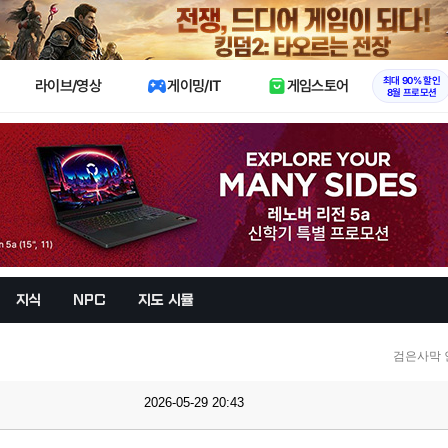
X
최대 90% 할인
라이브/영상
게이밍/IT
게임스토어
8월 프로모션
지식
NPC
지도 시뮬
검은사막 
2026-05-29 20:43