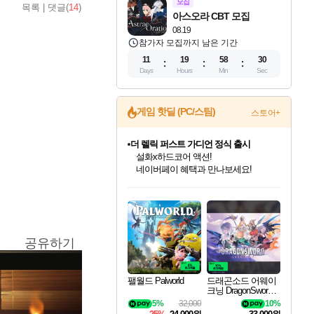
모집
목록
|
댓글(
14
)
아스오라 CBT 모집
08.19
참가자 모집까지 남은 기간
11
19
58
29
Days
Hours
Min
Sec
게임 핫딜 (PC/스팀)
스토어+
베데스다 40주년 기념 할인 중!
베데스다의 명작들을
40주년 프로모션으로 만나보세요!
인벤게임즈 8월 특별 할인!
드래곤소드: 어웨이크닝 입점!
문명 7 특별 할인!
마블 투혼 파이팅 소울즈 정식출시!
귀무자: 검의 길 예약 판매 중!
비스트 오브 리인카네이션 정식 출시!
커세어 코브 출시 기념 할인!
더 렐릭 퍼스트 가디언 정식 출시
캡콤 프렌차이즈 할인 진행 중!
캡콤 일부 상품 상시 할인
스타워즈 은하계 레이서
로블록스 기프트 카드 공식 입점
인기 퍼블리셔 모음!
스팀으로 만나는 드래곤소드!
조선&고려 DLC 출시 예정
마블 히어로 총 출동&화려한 격투!
10% 할인과
게임프릭 신작 IP
해적'섬'을 발전시키자!
설화x하드코어 액션!
몬헌, 바하 등 인기 IP를
몬헌 와일즈 & 드래곤즈 도그마2
인벤게임즈에서 10% 추가 적립
Robux를 가장 안전하고
최대 90% 할인가를 만나보세요!
네이버혜택과 함께 만나보세요!
50%할인&추가 적립까지!
네이버 포인트 혜택까지!
이니&베니 혜택까지!
네이버 혜택가와 함께 예약하세요!
할인&네이버혜택으로 만나보세요!
네이버페이 혜택과 만나보세요!
할인가에 만나보세요!
일부 에디션 상시 할인!
혜택으로 예약 판매 중
편안하게 충전하세요
공유하기
팰월드 Palworld
드래곤소드 어웨이
크닝 DragonSword A
wakening
5%
32,000
10%