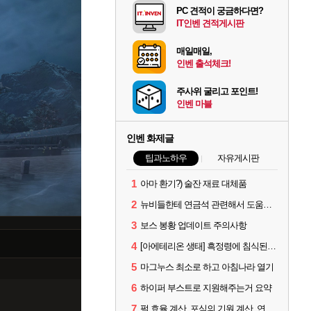
PC 견적이 궁금하다면?
IT인벤 견적게시판
매일매일,
인벤 출석체크!
주사위 굴리고 포인트!
인벤 마블
인벤 화제글
팁과노하우
자유게시판
1
아마 환기?) 술잔 재료 대체품
2
뉴비들한테 연금석 관련해서 도움이 될까해서..(벨의심장 등)
3
보스 봉황 업데이트 주의사항
4
[아에테리온 생태] 흑정령에 침식된 검사/용병
5
마그누스 최소로 하고 아침나라 열기
6
하이퍼 부스트로 지원해주는거 요약
7
펄 효율 계산, 포식의 기원 계산, 연금석 계산 사이트 공유