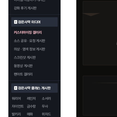
강화 후기 게시판
검은사막 미디어
커스터마이징 갤러리
소스 공유 · 요청 게시판
의상 · 염색 정보 게시판
스크린샷 게시판
동영상 게시판
팬아트 갤러리
검은사막 클래스 게시판
워리어
레인저
소서러
자이언트
금수랑
무사
발키리
매화
위자드