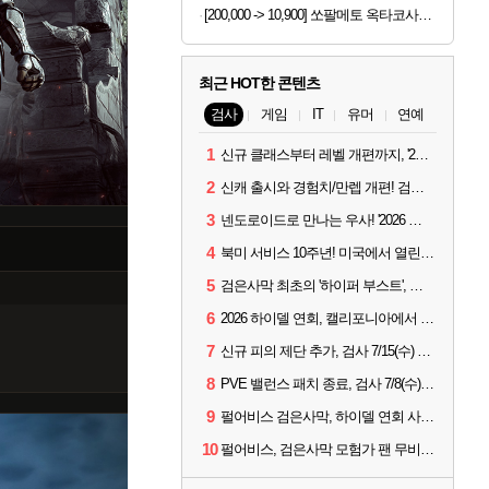
[200,000 -> 10,900] 쏘팔메토 옥타코사놀 포맨 30캡슐 x 3박스
최근 HOT한 콘텐츠
검사
게임
IT
유머
연예
1
신규 클래스부터 레벨 개편까지, '2026 검은사막 하이델 연회' 총정리
2
신캐 출시와 경험치/만렙 개편! 검사 2026 하이델 연회 모아보기
3
넨도로이드로 만나는 우사! '2026 하이델 연회' 막바지 깜짝 공개
4
북미 서비스 10주년! 미국에서 열린 '검은사막 하이델 연회'
5
검은사막 최초의 '하이퍼 부스트', 직접 해봤습니다
6
2026 하이델 연회, 캘리포니아에서 개최
7
신규 피의 제단 추가, 검사 7/15(수) 패치 핵심 정리
8
PVE 밸런스 패치 종료, 검사 7/8(수) 패치 핵심 정리
9
펄어비스 검은사막, 하이델 연회 사전 이벤트 시작
10
펄어비스, 검은사막 모험가 팬 무비 '마디걸스' 글로벌 상영회 개최