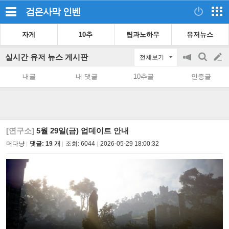
검은사막
인벤
자게
10추
팁과노하우
유저뉴스
실시간 유저 뉴스 게시판
전체보기
공
검
글
지
색
내글
내 댓글
10추글
인증글
on/off
쓰
기
[연구소]
5월 29일(금) 업데이트 안내
머다냥
댓글: 19 개
조회:
6044
2026-05-29 18:00:32