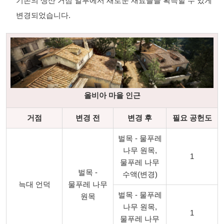
기존의 생산 거점 일부에서 새로운 재료들을 획득할 수 있게
변경되었습니다.
올비아 마을 인근
거점
변경 전
변경 후
필요 공헌도
벌목 - 물푸레
나무 원목,
1
물푸레 나무
벌목 -
수액(변경)
늑대 언덕
물푸레 나무
벌목 - 물푸레
원목
나무 원목,
1
물푸레 나무