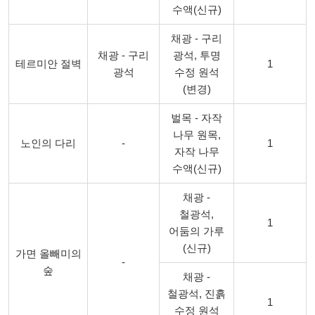
수액(신규)
채광 - 구리
채광 - 구리
광석, 투명
테르미안 절벽
1
광석
수정 원석
(변경)
벌목 - 자작
나무 원목,
노인의 다리
-
1
자작 나무
수액(신규)
채광 -
철광석,
1
어둠의 가루
(신규)
가면 올빼미의
-
숲
채광 -
철광석, 진흙
1
수정 원석