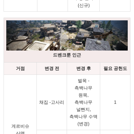
(신규)
드벤크룬 인근
거점
변경 전
변경 후
필요 공헌도
벌목 -
측백나무
원목,
채집 -고사리
측백나무
1
널빤지,
측백나무 수액
(변경)
게르비슈
산맥