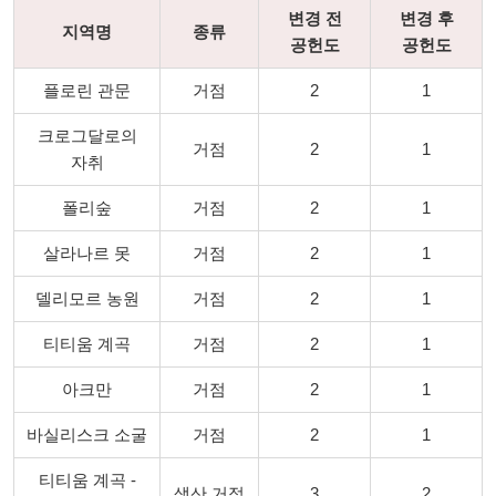
변경 전
변경 후
지역명
종류
공헌도
공헌도
플로린 관문
거점
2
1
크로그달로의
거점
2
1
자취
폴리숲
거점
2
1
살라나르 못
거점
2
1
델리모르 농원
거점
2
1
티티움 계곡
거점
2
1
아크만
거점
2
1
바실리스크 소굴
거점
2
1
티티움 계곡 -
생산 거점
3
2