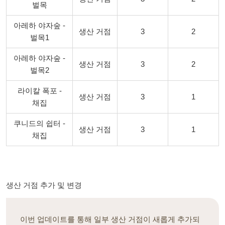
벌목
아레하 야자숲 -
생산 거점
3
2
벌목1
아레하 야자숲 -
생산 거점
3
2
벌목2
라이칼 폭포 -
생산 거점
3
1
채집
쿠니드의 쉽터 -
생산 거점
3
1
채집
생산 거점 추가 및 변경
이번 업데이트를 통해 일부 생산 거점이 새롭게 추가되