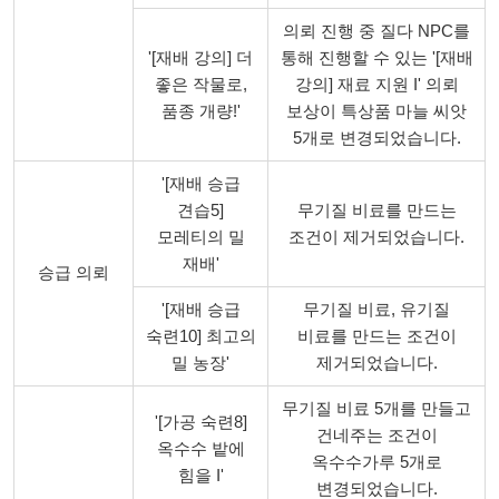
의뢰 진행 중 질다 NPC를
'[재배 강의] 더
통해 진행할 수 있는 '[재배
좋은 작물로,
강의] 재료 지원 I' 의뢰
품종 개량!'
보상이 특상품 마늘 씨앗
5개로 변경되었습니다.
'[재배 승급
견습5]
무기질 비료를 만드는
모레티의 밀
조건이 제거되었습니다.
재배'
승급 의뢰
'[재배 승급
무기질 비료, 유기질
숙련10] 최고의
비료를 만드는 조건이
밀 농장'
제거되었습니다.
무기질 비료 5개를 만들고
'[가공 숙련8]
건네주는 조건이
옥수수 밭에
옥수수가루 5개로
힘을 I'
변경되었습니다.