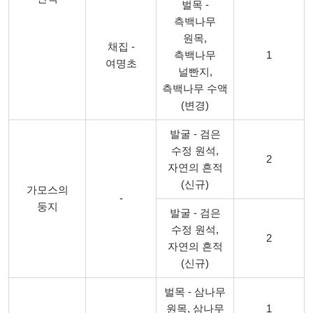
벌목 -
측백나무
원목,
채집 -
측백나무
1
여명초
널빤지,
측백나무 수액
(변경)
발굴 - 검은
수정 원석,
2
자연의 흔적
(신규)
가모스의
-
둥지
발굴 - 검은
수정 원석,
2
자연의 흔적
(신규)
벌목 - 삼나무
원목, 삼나무
1