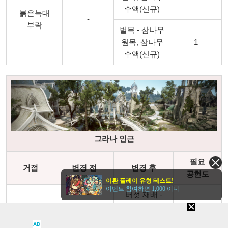
수액(신규)
붉은늑대
-
부락
벌목 - 삼나무
원목, 삼나무
1
수액(신규)
그라나 인근
필요
거점
변경 전
변경 후
공헌도
이환 플레이 유형 테스트!
이벤트 참여하면 1,000 이니
버섯 재배 -
화산갓 버섯,
2
버섯 재배 -
녹색 대롱 버섯
AD