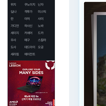
위치
쿠노이치
닌자
닼나
격투가
미스틱
란
아처
샤이
가디언
하사신
노바
세이지
커세어
드카
우사
매구
스칼라
도사
데드아이
오공
세라핌
에이전트