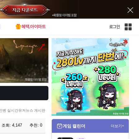
혜택.아이마트
로그인
인
벤
전
체
사
이
트
맵
인벤 실시간유저뉴스 게시판
조회:
4,147
추천:
0
게임 캘린더
더보기+