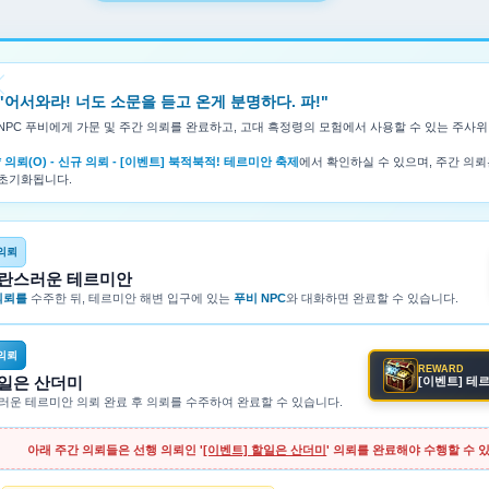
"어서와라! 너도 소문을 듣고 온게 분명하다. 파!"
NPC 푸비에게 가문 및 주간 의뢰를 완료하고, 고대 흑정령의 모험에서 사용할 수 있는 주사위
* 의뢰(O) - 신규 의뢰 - [이벤트] 북적북적! 테르미안 축제
에서 확인하실 수 있으며, 주간 의뢰는
초기화됩니다.
 의뢰
소란스러운 테르미안
 의뢰를
수주한 뒤, 테르미안 해변 입구에 있는
푸비 NPC
와 대화하면 완료할 수 있습니다.
 의뢰
REWARD
할일은 산더미
[이벤트] 테
스러운 테르미안 의뢰 완료 후 의뢰를 수주하여 완료할 수 있습니다.
아래
주간 의뢰
들은 선행 의뢰인 '
[이벤트] 할일은 산더미
' 의뢰를 완료
해야 수행할 수 