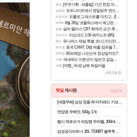
[무무기획 · 새출발] 기간 한정 의뢰 이벤트
명조
포트나이트에서 명일방주 엔드필드 [펠리카] 판매 예정
섭컬겜
프롤로그 테스트를 마치고.. (feat. 리아)
리밋제로
8월 28일 넷플릭스에서 예고편 공개 예정
GTA6
실버 팰리스 CBT 화제의 순간·후기 모음
실팰
리싱크드 1.06 패치노트 (8/5)
리싱크드
유니버스 채널 특별 코너 | 자신만의 스타일
명조
중국 CXMT, D램 매출 점유율 7%…글로벌 4위로 부상
해외겜
60프레임 나오는데 정상일까요?
레퀴엠
국내에도 이쁜곳이 많은것 같습니다
여행
[여행_국내] 남해 독일마을
여행
새로고침
핫딜
게시판
더보기+
[네맴무배] 삼성 정품 AI 터치패드 키보드 북커버 케이스 블랙, 갤럭시 탭 S10 FE 플러스
연양갱 우베맛, 500g, 1개
펩시 제로슈거 라임향 무라벨, 300ml, 20개
삼성공식파트너 JBL T530BT 블루투스 헤드셋 무선 헤드폰 블랙