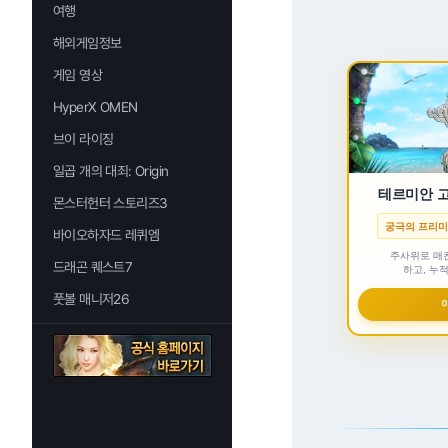
여행
해외게임정보
게임 영상
HyperX OMEN
브이 라이징
일곱 개의 대죄: Origin
테르미안 
몬스터헌터 스토리즈3
궁극의 프리미
바이오하자드 레퀴엠
주사위로 매
드래곤 퀘스트7
하고, 누적
풋볼 매니저26