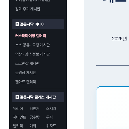
강화 후기 게시판
검은사막 미디어
커스터마이징 갤러리
2026년
소스 공유 · 요청 게시판
의상 · 염색 정보 게시판
스크린샷 게시판
동영상 게시판
팬아트 갤러리
검은사막 클래스 게시판
워리어
레인저
소서러
자이언트
금수랑
무사
발키리
매화
위자드