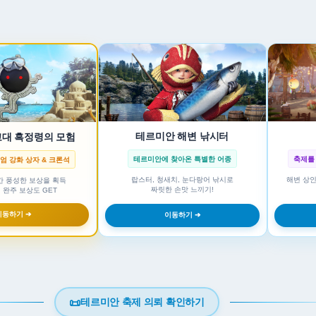
테르미안 해변 낚시터
고대 흑정령의 모험
테르미안에 찾아온 특별한 어종
축제를
엄 강화 상자 & 크론석
랍스터, 청새치, 눈다랑어 낚시로
해변 상인
칸 풍성한 보상을 획득
짜릿한 손맛 느끼기!
 완주 보상도 GET
이동하기 ➔
이동하기 ➔
📜
테르미안 축제 의뢰 확인하기