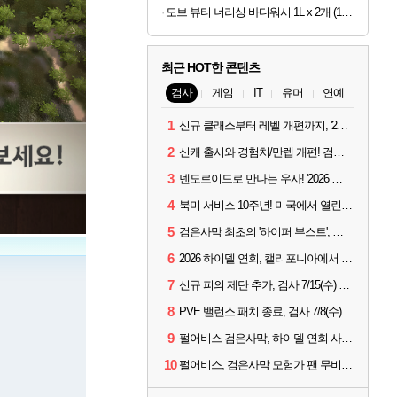
도브 뷰티 너리싱 바디워시 1L x 2개 (1개당 6,800원)
최근 HOT한 콘텐츠
검사
게임
IT
유머
연예
1
신규 클래스부터 레벨 개편까지, '2026 검은사막 하이델 연회' 총정리
2
신캐 출시와 경험치/만렙 개편! 검사 2026 하이델 연회 모아보기
3
넨도로이드로 만나는 우사! '2026 하이델 연회' 막바지 깜짝 공개
4
북미 서비스 10주년! 미국에서 열린 '검은사막 하이델 연회'
5
검은사막 최초의 '하이퍼 부스트', 직접 해봤습니다
6
2026 하이델 연회, 캘리포니아에서 개최
7
신규 피의 제단 추가, 검사 7/15(수) 패치 핵심 정리
8
PVE 밸런스 패치 종료, 검사 7/8(수) 패치 핵심 정리
9
펄어비스 검은사막, 하이델 연회 사전 이벤트 시작
10
펄어비스, 검은사막 모험가 팬 무비 '마디걸스' 글로벌 상영회 개최