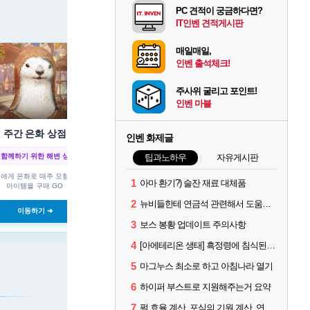
PC 견적이 궁금하다면?
IT인벤 견적게시판
매일매일,
인벤 출석체크!
주사위 굴리고 포인트!
인벤 마블
주간 은화 상점
인벤 화제글
 함께하기 위한 해변 상인 등장
팁과노하우
자유게시판
에게 은화로 매주 모험에 필요한
1
아마 환기?) 술잔 재료 대체품
아이템을 구매 GO
2
뉴비들한테 연금석 관련해서 도움이 될까해서..(벨의심장 등)
이동하기 ➔
3
보스 봉황 업데이트 주의사항
4
[아에테리온 생태] 흑정령에 침식된 검사/용병
5
마그누스 최소로 하고 아침나라 열기
6
하이퍼 부스트로 지원해주는거 요약
7
펄 효율 계산, 포식의 기원 계산, 연금석 계산 사이트 공유