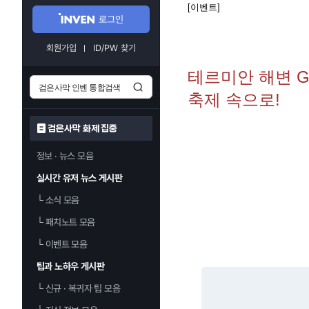
[이벤트]
로그인
회원가입
ID/PW 찾기
테르미안 해변 GR
축제 속으로!
검은사막 화제 집중
정보 · 뉴스 모음
실시간 유저 뉴스 게시판
└
소식 모음
└
패치노트 모음
└
이벤트 모음
팁과 노하우 게시판
└
신규 · 복귀자 팁 모음