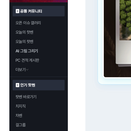
공통 커뮤니티
오픈 이슈 갤러리
오늘의 핫벤
오늘의 팟벤
AI 그림 그리기
PC 견적 게시판
더보기
인기 팟벤
팟벤 바로가기
치지직
차벤
걸그룹