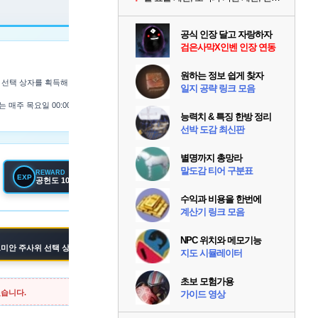
공식 인장 달고 자랑하자
검은사막X인벤 인장 연동
원하는 정보 쉽게 찾자
 선택 상자를 획득해 보세요.
일지 공략 링크 모음
 매주 목요일 00:00
능력치 & 특징 한방 정리
선박 도감 최신판
별명까지 총망라
말도감 티어 구분표
REWARD
EXP
공헌도 100 획득
수익과 비용을 한번에
계산기 링크 모음
NPC 위치와 메모기능
르미안 주사위 선택 상자 5개
지도 시뮬레이터
초보 모험가용
있습니다.
가이드 영상