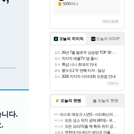
5000이니
새로고침
오늘의 치지직
오늘의 SOOP
26년 7월 팔로우 상승량 TOP 30 - 월간 치지직
잡담
치지직 애플TV 앱 출시
정보
룩삼 니니 초대석 안내
정보
봉누도2 두 번째 티저 - 일상
클립
2026 치지직 이리대회 오픈컵 안내
정보
더보기+
오늘의 팟벤
오늘의 핫벤
니다.
라스트 에포크 시즌5 - 서리화신의 분노 티저
PV
모든 성소 위치 공략 (40개) - 귀환한 영혼 도전과제
비스트
.
모든 요리/작물 책 획득 위치 공략 (36개) - 미식가 도전과제
비스트
무한대 아난타가 넷이즈 어플 달력에 일정 등록
섭컬겜