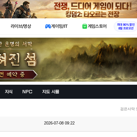
X
최대 90% 할인
라이브/영상
게이밍/IT
게임스토어
8월 프로모션
지식
NPC
지도 시뮬
검은사막 
2026-07-08 09:22