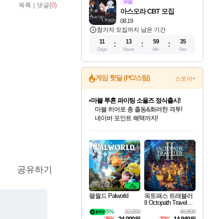
모집
목록
|
댓글(
0
)
아스오라 CBT 모집
08.19
참가자 모집까지 남은 기간
11
13
59
33
Days
Hours
Min
Sec
게임 핫딜 (PC/스팀)
스토어+
마블 투혼 파이팅 소울즈 정식출시!
마블 히어로 총 출동&화려한 격투!
네이버 포인트 혜택까지!
인벤게임즈 8월 특별 할인!
드래곤소드: 어웨이크닝 입점!
문명 7 특별 할인!
귀무자: 검의 길 예약 판매 중!
비스트 오브 리인카네이션 정식 출시!
커세어 코브 출시 기념 할인!
더 렐릭 퍼스트 가디언 정식 출시
베데스다 40주년 기념 할인 중!
캡콤 프렌차이즈 할인 진행 중!
캡콤 일부 상품 상시 할인
스타워즈 은하계 레이서
로블록스 기프트 카드 공식 입점
인기 퍼블리셔 모음!
스팀으로 만나는 드래곤소드!
조선&고려 DLC 출시 예정
10% 할인과
게임프릭 신작 IP
해적'섬'을 발전시키자!
설화x하드코어 액션!
베데스다의 명작들을
몬헌, 바하 등 인기 IP를
몬헌 와일즈 & 드래곤즈 도그마2
인벤게임즈에서 10% 추가 적립
Robux를 가장 안전하고
최대 90% 할인가를 만나보세요!
네이버혜택과 함께 만나보세요!
50%할인&추가 적립까지!
이니&베니 혜택까지!
네이버 혜택가와 함께 예약하세요!
할인&네이버혜택으로 만나보세요!
네이버페이 혜택과 만나보세요!
40주년 프로모션으로 만나보세요!
할인가에 만나보세요!
일부 에디션 상시 할인!
혜택으로 예약 판매 중
편안하게 충전하세요
공유하기
팰월드 Palworld
옥토패스 트래블러
II Octopath Traveler I
I
5%
32,000
49,800