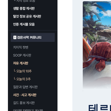
└
지식 정보 모음
생활 종합 게시판
탈것 정보 공유 게시판
인증 게시물 모음
검은사막 커뮤니티
치지직 팟벤
SOOP 게시판
자유 게시판
└
오늘의 10추
└
오늘의 3추
질문과 답변 게시판
사건 · 사고 게시판
길드 홍보 게시판
테르미
아이템 자랑하기 게시판