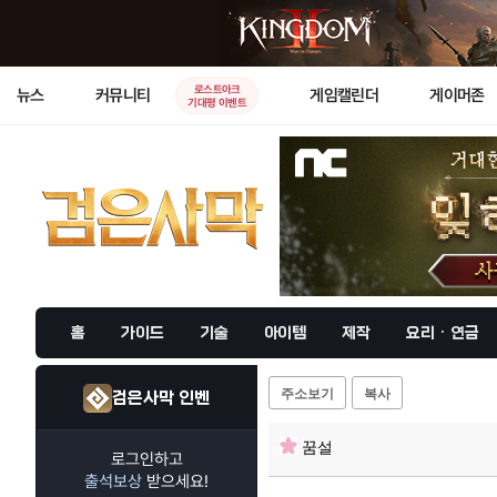
로스트아크
뉴스
커뮤니티
게임캘린더
게이머존
기대평 이벤트
홈
가이드
기술
아이템
제작
요리 · 연금
주소보기
복사
검은사막 인벤
꿈설
로그인하고
출석보상
받으세요!