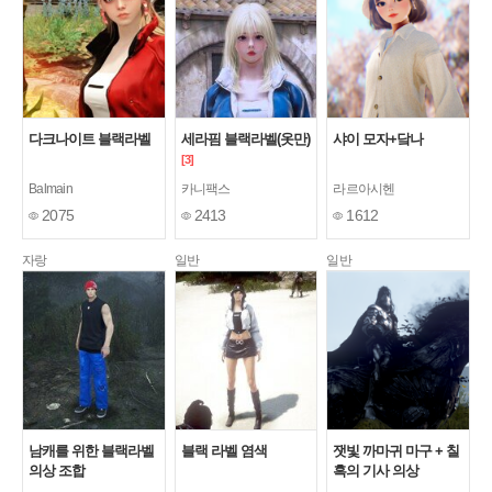
다크나이트 블랙라벨
세라핌 블랙라벨(옷만)
샤이 모자+닼나
[3]
Balmain
카니팩스
라르아시헨
2075
2413
1612
자랑
일반
일반
남캐를 위한 블랙라벨
블랙 라벨 염색
잿빛 까마귀 마구 + 칠
의상 조합
흑의 기사 의상