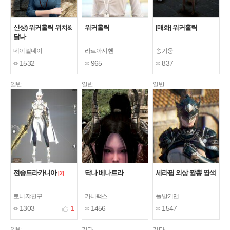
신상) 워커홀릭 위치&
워커홀릭
[매화] 워커홀릭
닼나
네이넬네이
라르아시헨
송기웅
1532
965
837
일반
일반
일반
전승드라카니아
닥나 베나트라
세라핌 의상 짬뽕 염색
[2]
토니쟈친구
카니팩스
풀발기맨
1303
1
1456
1547
일반
기타
기타