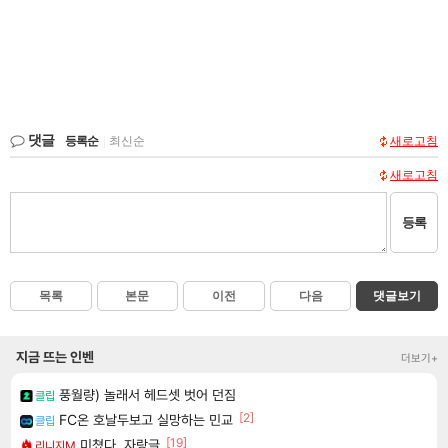
댓글
등록순
|
최신순
새로고침
새로고침
등록
목록
본문
이전
다음
댓글보기
지금 뜨는 인벤
더보기+
풍월량) 놀래서 헤드셋 벗어 던짐
클립
[2]
FC온 호날두보고 실망하는 민교
클립
[19]
미쳤다. 자랑글
리니지M