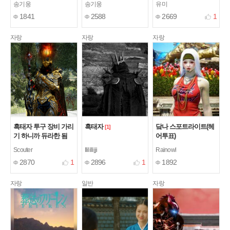
송기웅
송기웅
유미
1841
2588
2669
1
자랑
자랑
자랑
흑태자 투구 장비 가리
흑태자
닼나 스포트라이트(헤
[1]
기 하니까 듀라한 됨
어투표)
ㅋㅋㅋ
[1]
Scouter
Ililillijji
Rainowl
2870
1
2896
1
1892
자랑
일반
자랑