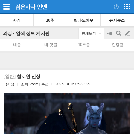
검은사막
인벤
자게
10추
팁과노하우
유저뉴스
의상 · 염색 정보 게시판
전체보기
공
검
글
지
색
내글
내 댓글
10추글
인증글
on/off
쓰
기
[일반]
할로윈 신상
낙서쟁이
조회:
2595
추천:
1
2025-10-16 05:39:35