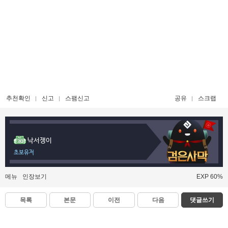
추천확인
신고
스팸신고
공유
스크랩
낙서쟁이
초보유저
메뉴
인장보기
EXP 60%
목록
본문
이전
다음
댓글쓰기