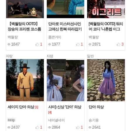
【백월랑의 OOTD】
단아로 미스터션샤인
[백월랑의 OOTD] 워리
장송의 프리렌 코스튬
고애신 한복 따라잡기
어 코디 '나혼렙 이그
리트_시안 할라트.ver'
백월랑
쫌큰거미
백월랑
[1]
1847
1
1977
1
2871
3
자랑
자랑
일반
세이지 단아 의상
샤이) 신상 '단아' 의상
단아 의상
[1]
[4]
Ililillijji
네이넬네이
송기웅
2437
1
2864
1
2641