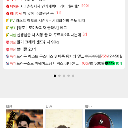
[100]
ㅅㅂ츄츄지지 인기캐릭터 왜이러는데?
메이플
[11]
이 맛에 주말던전 돔
리니지M
라스트 에포크 시즌5 - 서리화신의 분노 티저
PV
[명조 | 도미노피자 콜라보] 예고
명조
[2]
선생님들 차 시동 끌 때 꾸르륵소리나는데
차벤
딸기 크래커 샌드위치 90g
핫딜
브이콘 20개
핫딜
드래곤 퀘스트 몬스터즈 3 마족 왕자와 엘프의 여행 Dragon Quest Monsters The Dark Prince
49,800원
75%
12,450원
특가
드래곤소드 어웨이크닝 디럭스 에디션 DragonSword Awakening Deluxe Edition
10%
49,500원
10%
특가
일반
일반
일반