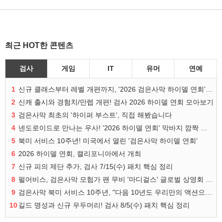
최근 HOT한 콘텐츠
검사
게임
IT
유머
연예
1
신규 클래스부터 레벨 개편까지, '2026 검은사막 하이델 연회' 총정리
2
신캐 출시와 경험치/만렙 개편! 검사 2026 하이델 연회 모아보기
3
검은사막 최초의 '하이퍼 부스트', 직접 해봤습니다
4
넨도로이드로 만나는 우사! '2026 하이델 연회' 막바지 깜짝 공개
5
북미 서비스 10주년! 미국에서 열린 '검은사막 하이델 연회'
6
2026 하이델 연회, 캘리포니아에서 개최
7
신규 피의 제단 추가, 검사 7/15(수) 패치 핵심 정리
8
펄어비스, 검은사막 모험가 팬 무비 '마디걸스' 글로벌 상영회 개최
9
검은사막 북미 서비스 10주년, "다음 10년도 우리만의 액션으로"
10
길드 명성과 신규 우두머리! 검사 8/5(수) 패치 핵심 정리