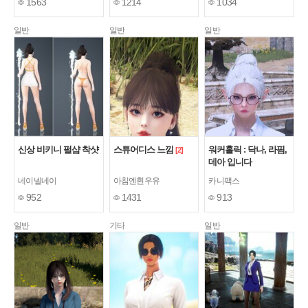
1563
1214
1034
일반
일반
일반
신상 비키니 펄샵 착샷
스튜어디스 느낌
워커홀릭 : 닥나, 라핌,
[2]
데아 입니다
네이넬네이
아침엔흰우유
카니팩스
952
1431
913
일반
기타
일반