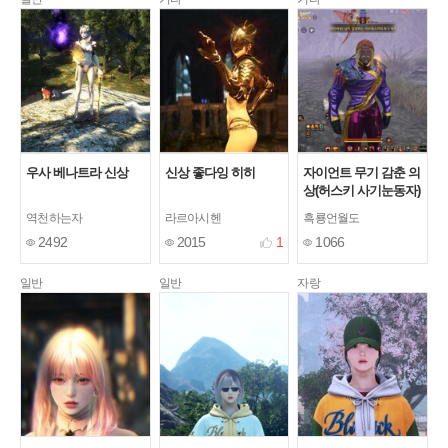
우사 베나트라 신상
신상 좋다잉 히히
자이언트 무기 감춘 의
상(허스키 사기눈동자)
역천하는자
라르아시헨
흑룡언월도
2492
2015
1
1066
일반
일반
자랑