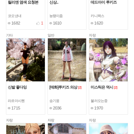
릴리엔 염색 요청본
신상..
데드아이 루키즈
코오낸내
농땡이즘
카니팩스
1682
1
1610
1620
기타
일반
자랑
신발 좋다잉
[매화]루키즈 의상
미스틱은 역시
[2]
[2]
라르아시헨
송기웅
불러오는중
1715
2036
1970
자랑
자랑
자랑