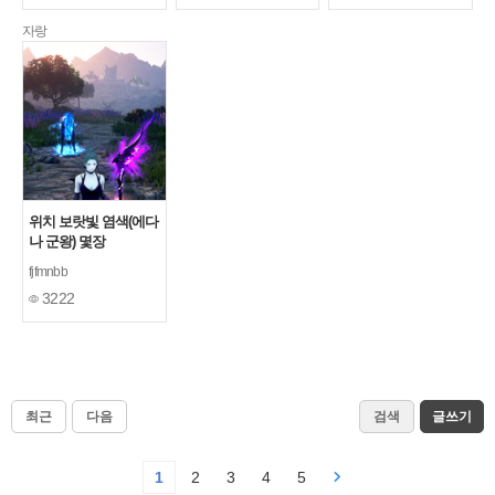
자랑
위치 보랏빛 염색(에다
나 군왕) 몇장
fjfmnbb
3222
최근
다음
검색
글쓰기
1
2
3
4
5