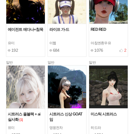
에이전트 에다나+침묵
라이프 가-드
RED RED
유미
이웹
아침엔흰우유
192
684
1076
2
일반
일반
일반
시트러스 올블랙 + ai
시트러스 신상 GOAT
미스틱 시트러스
실사화
임
[1]
유미
영웅전차
히드라