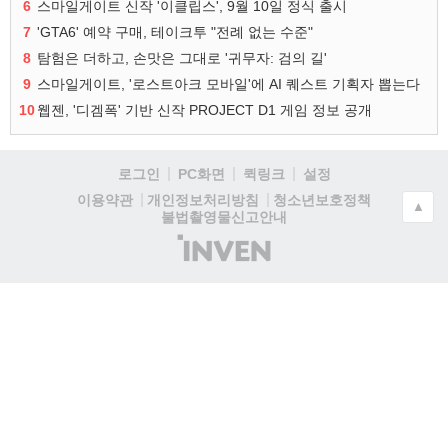
6
스마일게이트 신작 '이클립스', 9월 10일 정식 출시
7
'GTA6' 예약 구매, 테이크투 "전례 없는 수준"
8
탐험은 더하고, 손맛은 그대로 '귀무자: 검의 길'
9
스마일게이트, '로스트아크 모바일'에 AI 퀘스트 기획자 뽑는다
10
웹젠, '디겜폭' 기반 신작 PROJECT D1 게임 정보 공개
로그인
PC화면
퀵링크
설정
청소년보호정책
이용약관
개인정보처리방침
▲
불법촬영물신고안내
(주)
인
벤