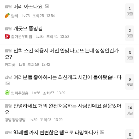
머리 아프다요
잡담
1
댓글
달찌
Lv.73
조회 25
13:54
개긋으 똥망겜
잡담
2
댓글
즐거운우리집
Lv.95
조회 41
13:50
선희 스킨 적용시 버전 안맞다고 뜨는데 정상인건가
잡담
3
요?
댓글
커피꽃
Lv.8
조회 59
13:42
여러분들 좋아하시는 최신개그 시간이 돌아왔습니다
잡담
6
댓글
영화추천횽
Lv.56
조회 67
13:39
안녕하세요 거의 완전처음하는 사람인데요 질문있어
잡담
14
요
댓글
띵띵땅땅땅띵
Lv.39
조회 93
13:29
91레벨 까지 변변찮은 템으로 파밍하다가
잡담
3