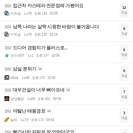
집근처 카스테라 전문점에 가봤어요
잡담
12
댓글
카토살
Lv.78
조회 116
10:28
남쪽 나라는 살짝 시원한 바람이 불어옵니다
잡담
8
댓글
카토살
Lv.78
조회 120
10:18
드디어 경험치가 플러스로...
잡담
6
댓글
민이파07
Lv.1
조회 177
10:06
삼실 분위기
잡담
8
댓글
Mizar
Lv.80
조회 170
10:00
대우건설이 너무 뼈아프네
잡담
7
댓글
양념통닭
Lv.85
조회 201
09:59
야랄난 태풍경로
잡담
3
댓글
달찌
Lv.73
조회 172
09:54
빨간사막 저랑은 잘 안맞더군요
잡담