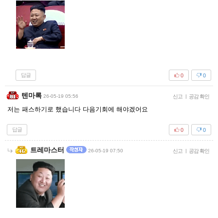
답글
0
0
텐마록
26-05-19 05:56
신고
|
공감 확인
저는 패스하기로 했습니다 다음기회에 해야겠어요
답글
0
0
트레마스터
26-05-19 07:50
신고
|
공감 확인