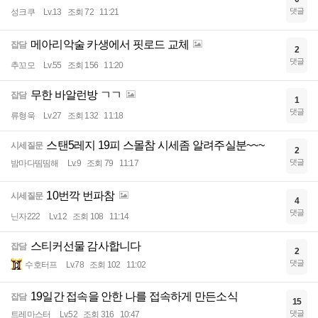
댓글
성크쿠
Lv.13
조회 72
11:21
메아리악술 카생에서 핏로드 교체
잡담
2
댓글
추꼬모
Lv.55
조회 156
11:20
무한 바알런방 ㄱㄱ
잡담
1
댓글
류형욱
Lv.27
조회 132
11:18
스탠5레지 19피 스몰참 시세좀 알려주실분~~~
시세질문
2
댓글
밤마다띰띰해
Lv.9
조회 79
11:17
10번깍 번파참
시세질문
4
댓글
닌자222
Lv.12
조회 108
11:14
스티커선물 감사합니다
잡담
2
댓글
수호터프
Lv.78
조회 102
11:02
19일간 접속을 안한 나를 접속하게 만든소식
잡담
15
댓글
트레마스터
Lv.52
조회 316
10:47