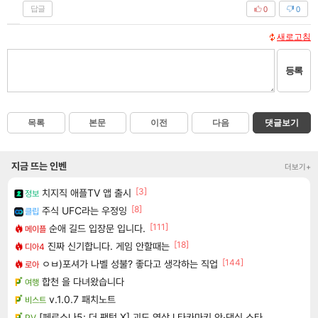
답글
0
0
새로고침
등록
목록
본문
이전
다음
댓글보기
지금 뜨는 인벤
더보기+
[3]
치지직 애플TV 앱 출시
정보
[8]
주식 UFC라는 우정잉
클립
[111]
순애 길드 입장문 입니다.
메이플
[18]
진짜 신기합니다. 게임 안할때는
디아4
[144]
ㅇㅂ)포셔가 나벨 성불? 좋다고 생각하는 직업
로아
합천 을 다녀왔습니다
여행
v.1.0.7 패치노트
비스트
[페르소나5: 더 팬텀 X] 괴도 영상 l 타카마키 안·댄싱 스타
PV