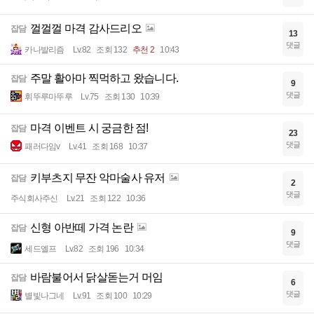
껄껄껄 마격 감사드리오
잡담
13
댓글
카나발리즘
Lv.82
조회 132
추천 2
10:43
주말 활아마 찍먹하고 왔습니다.
잡담
9
댓글
휘뚜루마뚜루
Lv.75
조회 130
10:39
마격 이벤트 시 궁금한 점!
잡담
23
댓글
패러다임v
Lv.41
조회 168
10:37
키부츠지 무잔 악마술사 유저
잡담
2
댓글
주식회사주신
Lv.21
조회 122
10:36
신형 아반떼 가격 논란
잡담
9
댓글
세드엘프
Lv.82
조회 196
10:34
바람불어서 닭살돋는거 머임
잡담
6
댓글
별빛나그네
Lv.91
조회 100
10:29