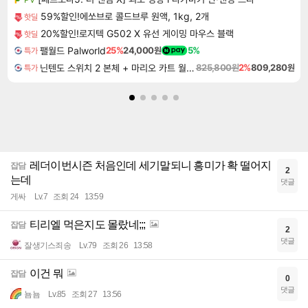
59%할인!에쏘브로 콜드브루 원액, 1kg, 2개
핫딜
20%할인!로지텍 G502 X 유선 게이밍 마우스 블랙
핫딜
팰월드 Palworld
25%
24,000원
5%
특가
닌텐도 스위치 2 본체 + 마리오 카트 월드 + 포켓몬스터 레전드 ZA 닌텐도 스위치 2 에디션 번들
825,800원
2%
809,280원
특가
레더이번시즌 처음인데 세기말되니 흥미가 확 떨어지
잡담
2
는데
댓글
게싸
Lv.7
조회 24
13:59
티리엘 먹은지도 몰랐네;;;
잡담
2
댓글
잘생기스죄송
Lv.79
조회 26
13:58
이건 뭐
잡담
0
댓글
뇸뇸
Lv.85
조회 27
13:56