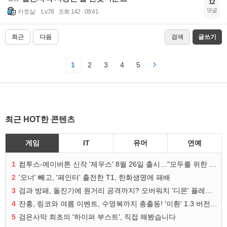
12
댓글
카토살
Lv.78
조회 142
09:41
최근
다음
검색
글쓰기
1
2
3
4
5
최근 HOT한 콘텐츠
게임
IT
유머
연예
1
컴투스-에이버튼 신작 '제우스' 8월 26일 출시…"모두를 위한 경쟁"
2
'오너' 빼고, '페인터' 출전한 T1, 한화생명에 패배
3
검과 방패, 돌진기에 원거리 공격까지? 오버워치 '디몬' 플레이 영상
4
잔홍, 링코와 여름 이벤트, 수영복까지 총출동! '이환' 1.3 버전 방송 정리
5
검은사막 최초의 '하이퍼 부스트', 직접 해봤습니다