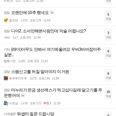
댓글
비싸개
Lv.1
조회 239
11:50
오랜만에 10추 했네요
잡담
5
댓글
철무린
Lv.73
조회 179
11:44
디아2. 소서만해본사람인데 악술 어렵나요?
잡담
3
댓글
게싸
Lv.7
조회 201
11:44
(래더)아무도 안봐서 여기에올려요 우버3바바잡아주
기타
0
실분..
댓글
빨통기한
Lv.20
조회 103
11:42
스팸신고를 허질 말아야지 이거원
잡담
6
댓글
휘뚜루마뚜루
Lv.75
조회 144
11:34
마누라가 뜬금 생선깨스가 먹고십다길래 달고기를 주
잡담
15
문했어여
댓글
카토살
Lv.78
조회 172
추천 1
11:29
워셉터 질문 드립니당
시세질문
0