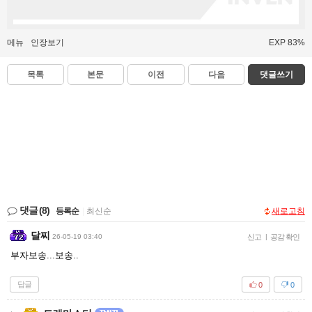
메뉴
인장보기
EXP 83%
목록
본문
이전
다음
댓글쓰기
댓글
(8)
등록순
|
최신순
새로고침
달찌
26-05-19 03:40
신고
|
공감 확인
부자보송...보송..
답글
0
0