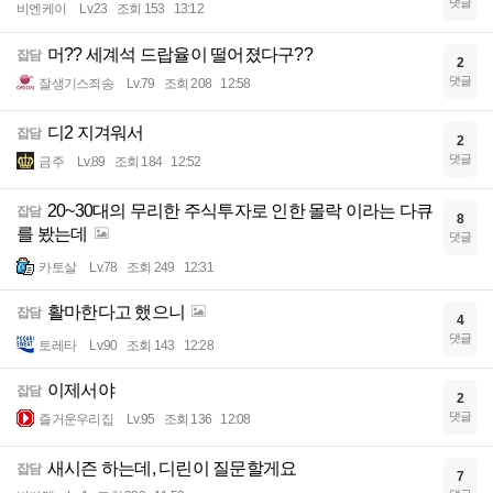
댓글
비엔케이
Lv.23
조회 153
13:12
머?? 세계석 드랍율이 떨어졌다구??
잡담
2
댓글
잘생기스죄송
Lv.79
조회 208
12:58
디2 지겨워서
잡담
2
댓글
금주
Lv.89
조회 184
12:52
20~30대의 무리한 주식투자로 인한 몰락 이라는 다큐
잡담
8
를 봤는데
댓글
카토살
Lv.78
조회 249
12:31
활마한다고 했으니
잡담
4
댓글
토레타
Lv.90
조회 143
12:28
이제서야
잡담
2
댓글
즐거운우리집
Lv.95
조회 136
12:08
새시즌 하는데, 디린이 질문할게요
잡담
7