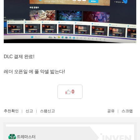
DLC 결제 완료!
레더 오픈일 에 풀 악셀 밟는다!
0
추천확인
신고
스팸신고
공유
스크랩
트레마스터