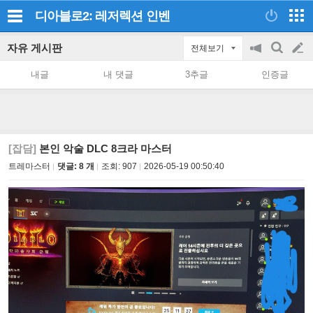
디아블로2: 레저렉션
인벤
자유 게시판
전체보기
공
검
글
지
색
내글
내 댓글
3추글
인증글
on/off
쓰
기
[잡담]
본인 악술 DLC 8크라 마스터
트레마스터
댓글: 8 개
조회:
907
2026-05-19 00:50:40