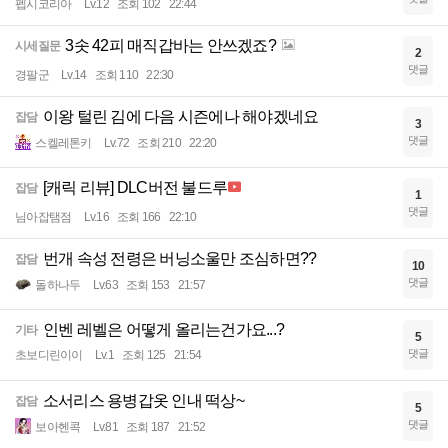
펩시코리아
Lv.12
조회 102
22:44
3솟 42피 매직갑바는 안쓰겠죠?
시세질문
2
댓글
경팔군
Lv.14
조회 110
22:30
이왕 털린 김에 다음 시즌에나 해야겠네요
잡담
3
댓글
스켈레톤키
Lv.72
조회 210
22:20
[캐릭 리뷰] DLC버전 불드루
잡담
1
댓글
님아잡탬점
Lv.16
조회 166
22:10
번개 속성 전령은 버닝소울만 조심하면??
잡담
10
댓글
돌하나두
Lv.63
조회 153
21:57
인벤 레벨은 어떻게 올리는건가요...?
기타
5
댓글
초보디린이이
Lv.1
조회 125
21:54
소서리스 용병갑옷 인내 떡상~
잡담
5
댓글
보아헨콕
Lv.81
조회 187
21:52