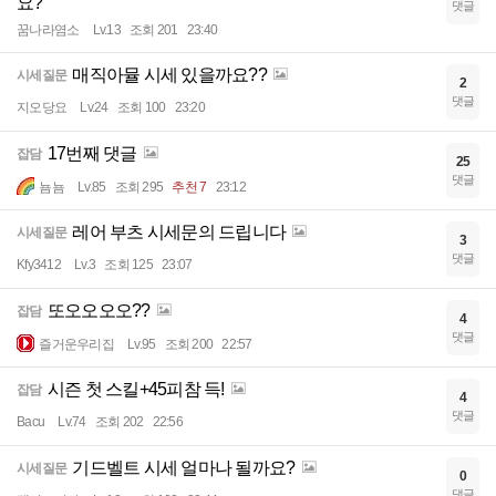
요?
댓글
꿈나라염소
Lv.13
조회 201
23:40
매직아뮬 시세 있을까요??
시세질문
2
댓글
지오당요
Lv.24
조회 100
23:20
17번째 댓글
잡담
25
댓글
뇸뇸
Lv.85
조회 295
추천 7
23:12
레어 부츠 시세문의 드립니다
시세질문
3
댓글
Kfy3412
Lv.3
조회 125
23:07
또오오오오??
잡담
4
댓글
즐거운우리집
Lv.95
조회 200
22:57
시즌 첫 스킬+45피참 득!
잡담
4
댓글
Bacu
Lv.74
조회 202
22:56
기드벨트 시세 얼마나 될까요?
시세질문
0
댓글