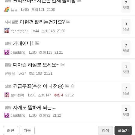
크리스마스 시즌은 언제 올려낭
잡담
7
댓글
뇸뇸
Lv.85
조회 121
21:30
이런건 팔리는건가요?
시세질문
3
댓글
슥삭슥슥삭
Lv.44
조회 146
21:30
거대이니!!
잡담
7
댓글
paladding
Lv.86
조회 113
21:21
디아런 하실분 오세요~
잡담
1
댓글
류형욱
Lv.27
조회 103
21:21
긴급투표(추첨 이니 전송)
정보
7
댓글
보아헨콕
Lv.81
조회 147
추천 4
21:12
자게도 뜸하게 되는....
잡담
3
댓글
paladding
Lv.86
조회 92
21:12
최근
다음
검색
글쓰기