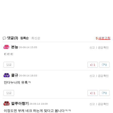
댓글
(3)
등록순
|
최신순
새로고침
본능
26-06-14 15:05
신고
|
공감 확인
ㄷㄷㄷ
답글
1
0
쿨규
26-06-14 18:03
신고
|
공감 확인
안다누나의 유혹ㅋ
답글
1
0
깔루아향기
26-06-14 19:09
신고
|
공감 확인
이정도면 부캐 네크 하는게 맞다고 봅니다ㅋㅋ