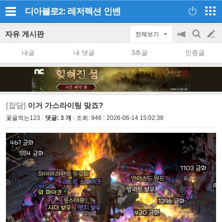
디아블로2: 레저렉션
인벤
자유 게시판
전체보기
공
검
글
지
색
내글
내 댓글
3추글
인증글
on/off
쓰
기
[잡담]
이거 가스라이팅 맞죠?
꽃을꺽는123
댓글: 3 개
조회:
946
2026-06-14 15:02:38