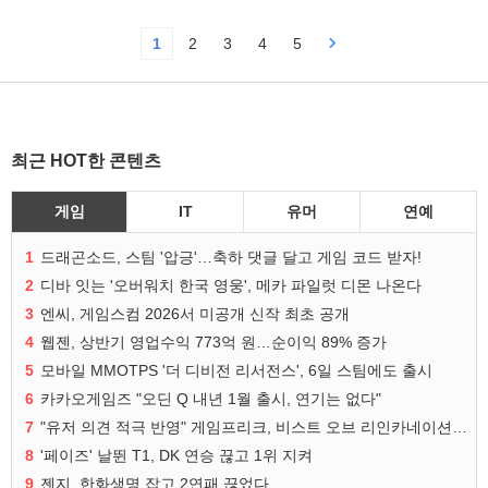
1
2
3
4
5
최근 HOT한 콘텐츠
게임
IT
유머
연예
1
드래곤소드, 스팀 '압긍'…축하 댓글 달고 게임 코드 받자!
2
디바 잇는 '오버워치 한국 영웅', 메카 파일럿 디몬 나온다
3
엔씨, 게임스컴 2026서 미공개 신작 최초 공개
4
웹젠, 상반기 영업수익 773억 원…순이익 89% 증가
5
모바일 MMOTPS '더 디비전 리서전스', 6일 스팀에도 출시
6
카카오게임즈 "오딘 Q 내년 1월 출시, 연기는 없다"
7
"유저 의견 적극 반영" 게임프리크, 비스트 오브 리인카네이션 개선 나선다
8
'페이즈' 날뛴 T1, DK 연승 끊고 1위 지켜
9
젠지, 한화생명 잡고 2연패 끊었다