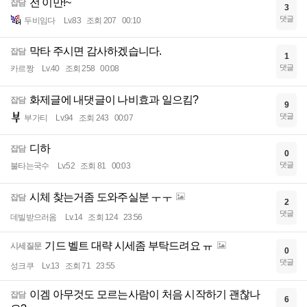
전 이만!~
잡담
3
댓글
두비임다
Lv.83
조회 207
00:10
막타 주시면 감사하겠습니다.
잡담
1
댓글
카르짱
Lv.40
조회 258
00:08
화제글에 내댓글이 나비효과 일으킴?
잡담
9
댓글
부가티
Lv.94
조회 243
00:07
디하
잡담
0
댓글
불타는국수
Lv.52
조회 81
00:03
시체 찾는거좀 도와주실분 ㅜㅜ
잡담
2
댓글
데빌받으러옴
Lv.14
조회 124
23:56
기드 벨트 대략 시세좀 부탁드려요 ㅠ
시세질문
0
댓글
성크쿠
Lv.13
조회 71
23:55
이겜 아무것도 모르는사람이 처음 시작하기 괜찮나
잡담
6