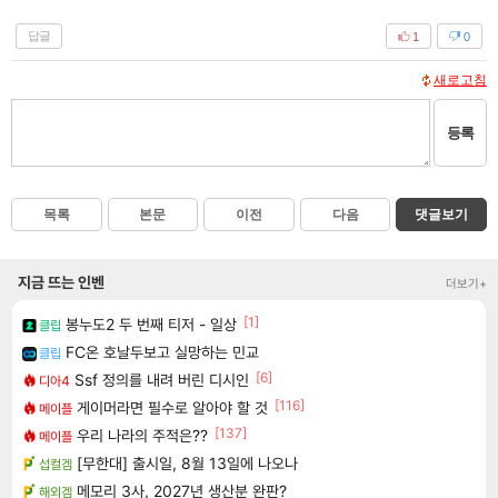
답글
1
0
새로고침
등록
목록
본문
이전
다음
댓글보기
지금 뜨는 인벤
더보기+
[1]
봉누도2 두 번째 티저 - 일상
클립
FC온 호날두보고 실망하는 민교
클립
[6]
Ssf 정의를 내려 버린 디시인
디아4
[116]
게이머라면 필수로 알아야 할 것
메이플
[137]
우리 나라의 주적은??
메이플
[무한대] 출시일, 8월 13일에 나오나
섭컬겜
메모리 3사, 2027년 생산분 완판?
해외겜