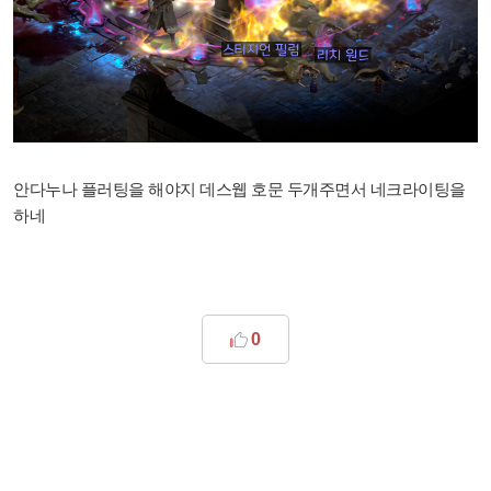
안다누나 플러팅을 해야지 데스웹 호문 두개주면서 네크라이팅을
하네
0