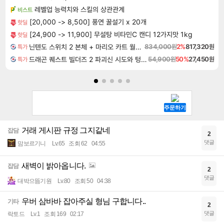
레벨업 능력치와 스킬의 상관관계
비스트
[20,000 -> 8,500] 풍연 꿀설기 x 20개
핫딜
[24,900 -> 11,900] 무설탕 비타민C 캔디 12가지맛 1kg
핫딜
닌텐도 스위치 2 본체 + 마리오 카트 월드 + 포켓몬 포코피아 번들
834,000원
2%
817,320원
특가
드래곤 퀘스트 빌더즈 2 파괴신 시도와 텅 빈 섬 Dragon Quest Builders 2
54,900원
50%
27,450원
특가
거래 게시판 규정 그지같네
잡담
2
댓글
맘보르기니
Lv.65
조회 62
04:55
새벽이 밝아옵니다.
잡담
2
댓글
대박으뜸기원
Lv.80
조회 50
04:38
우버 삼바바 잡아주실 형님 구합니다..
기타
2
댓글
락토드
Lv.1
조회 169
02:17