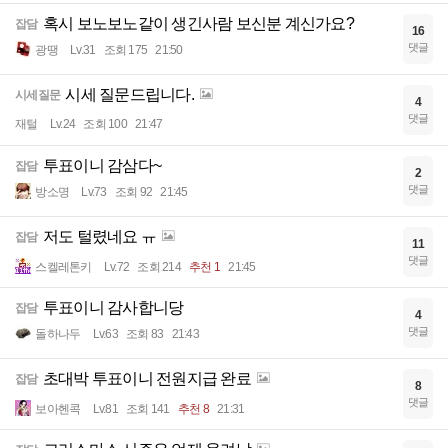
혹시 보노보노같이 생긴사람 보신분 계신가요?
잡담
16
댓글
광땡
Lv.31
조회 175
21:50
시세 질문드립니다.
시세질문
4
댓글
재털
Lv.24
조회 100
21:47
투표이니 감삼다~
잡담
2
댓글
방소명
Lv.73
조회 92
21:45
저도 털렸네요 ㅠ
잡담
11
댓글
스켈레톤키
Lv.72
조회 214
추천 1
21:45
투표이니 감사합니당
잡담
4
댓글
돌하나두
Lv.63
조회 83
21:43
초대박 투표이니 전원지급 완료
잡담
8
댓글
보아헨콕
Lv.81
조회 141
추천 8
21:31