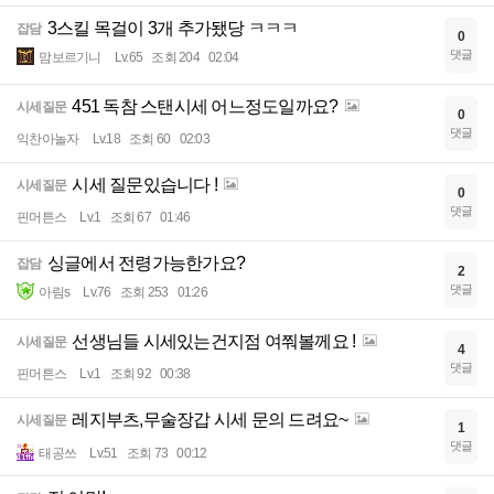
3스킬 목걸이 3개 추가됐당 ㅋㅋㅋ
잡담
0
댓글
맘보르기니
Lv.65
조회 204
02:04
451 독참 스탠시세 어느정도일까요?
시세질문
0
댓글
익찬아놀자
Lv.18
조회 60
02:03
시세 질문있습니다 !
시세질문
0
댓글
핀머튼스
Lv.1
조회 67
01:46
싱글에서 전령가능한가요?
잡담
2
댓글
아림s
Lv.76
조회 253
01:26
선생님들 시세있는건지점 여쭤볼께요 !
시세질문
4
댓글
핀머튼스
Lv.1
조회 92
00:38
레지부츠,무술장갑 시세 문의 드려요~
시세질문
1
댓글
태공쓰
Lv.51
조회 73
00:12