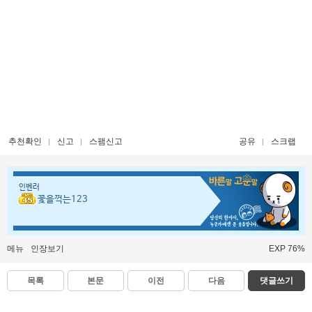
추천확인
신고
스팸신고
공유
스크랩
인벤러
꽃을꺽는123
메뉴
인장보기
EXP 76%
목록
본문
이전
다음
댓글쓰기