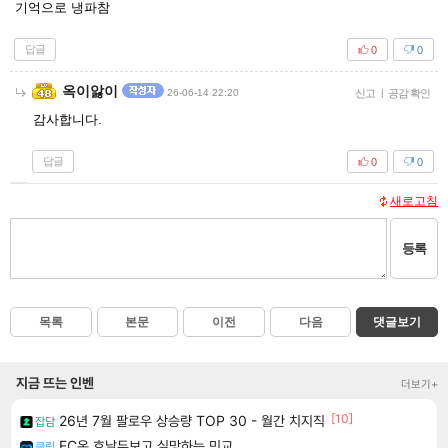
기억으로 냉파참
답글
0
0
옥이앓이
26-06-14 22:20
신고
|
공감 확인
감사합니다.
답글
0
0
새로고침
등록
목록
본문
이전
다음
댓글보기
지금 뜨는 인벤
더보기+
[10]
26년 7월 팔로우 상승량 TOP 30 - 월간 치지직
잡담
FC온 호날두보고 실망하는 민교
클립