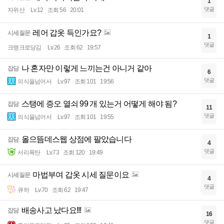
1
댓글
자위산
Lv.12
조회 56
20:01
레어 갑옷 득인가요?
시세질문
1
댓글
크랭크로당김
Lv.26
조회 62
19:57
나 혼자만 이렇게 느끼는건 아니거 같아
잡담
6
댓글
의식을넘어서
Lv.97
조회 101
19:56
스탱에 증오 열쇠 99 개 있는거 어떻게 해야 됨?
잡담
11
댓글
의식을넘어서
Lv.97
조회 101
19:55
올으뜸데스웹 상점에 팔았습니다
잡담
4
댓글
서리폭탄
Lv.73
조회 120
19:49
마법부여 갑옷 시세 질문이요
시세질문
4
댓글
큐하
Lv.70
조회 62
19:47
배송사고 났다요!!!
잡담
16
댓글