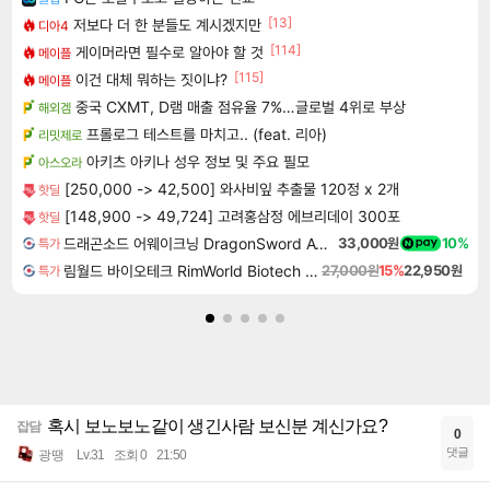
[13]
저보다 더 한 분들도 계시겠지만
디아4
[114]
게이머라면 필수로 알아야 할 것
메이플
[115]
이건 대체 뭐하는 짓이냐?
메이플
중국 CXMT, D램 매출 점유율 7%…글로벌 4위로 부상
해외겜
프롤로그 테스트를 마치고.. (feat. 리아)
리밋제로
아키츠 아키나 성우 정보 및 주요 필모
아스오라
[250,000 -> 42,500] 와사비잎 추출물 120정 x 2개
핫딜
[148,900 -> 49,724] 고려홍삼정 에브리데이 300포
핫딜
드래곤소드 어웨이크닝 DragonSword Awakening
33,000원
10%
특가
림월드 바이오테크 RimWorld Biotech DLC
27,000원
15%
22,950원
특가
혹시 보노보노같이 생긴사람 보신분 계신가요?
잡담
0
댓글
광땡
Lv.31
조회 0
21:50