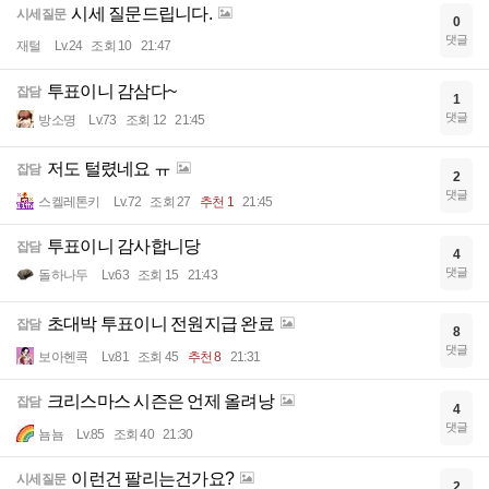
시세 질문드립니다.
시세질문
0
댓글
재털
Lv.24
조회 10
21:47
투표이니 감삼다~
잡담
1
댓글
방소명
Lv.73
조회 12
21:45
저도 털렸네요 ㅠ
잡담
2
댓글
스켈레톤키
Lv.72
조회 27
추천 1
21:45
투표이니 감사합니당
잡담
4
댓글
돌하나두
Lv.63
조회 15
21:43
초대박 투표이니 전원지급 완료
잡담
8
댓글
보아헨콕
Lv.81
조회 45
추천 8
21:31
크리스마스 시즌은 언제 올려낭
잡담
4
댓글
뇸뇸
Lv.85
조회 40
21:30
이런건 팔리는건가요?
시세질문
2