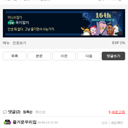
이니수집가
옥이앓이
인생 뭐 없다. 그낭 즐기면서 사는거지
메뉴
인장보기
EXP 1%
목록
본문
이전
다음
댓글쓰기
댓글
(2)
등록순
|
최신순
새로고침
즐거운우리집
26-06-14 21:54
신고
|
공감 확인