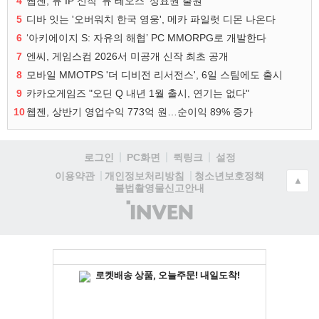
4
웹젠, 뮤 IP 신작 '뮤 테오스' 상표권 출원
5
디바 잇는 '오버워치 한국 영웅', 메카 파일럿 디몬 나온다
6
‘아키에이지 S: 자유의 해협’ PC MMORPG로 개발한다
7
엔씨, 게임스컴 2026서 미공개 신작 최초 공개
8
모바일 MMOTPS '더 디비전 리서전스', 6일 스팀에도 출시
9
카카오게임즈 "오딘 Q 내년 1월 출시, 연기는 없다"
10
웹젠, 상반기 영업수익 773억 원…순이익 89% 증가
로그인
PC화면
퀵링크
설정
청소년보호정책
이용약관
개인정보처리방침
▲
불법촬영물신고안내
(주)
인
벤