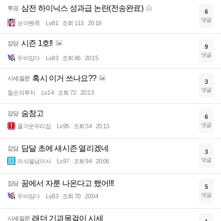
삼전 하이닉스 성과급 논란(전송완료)
투표
6
댓글
보아헨콕
Lv.81
조회 113
20:18
시즌 1호!!
잡담
9
댓글
두비임다
Lv.83
조회 86
20:15
혹시 이거 쓰나요??
시세질문
3
댓글
철순의투지
Lv.14
조회 72
20:13
숨참고
잡담
6
댓글
즐거운우리집
Lv.95
조회 54
20:13
담달 초에 새시즌 열리겠네
잡담
3
댓글
의식을넘어서
Lv.97
조회 94
20:06
꿈에서 자룬 나온다고 했어!!!
잡담
5
댓글
두비임다
Lv.83
조회 70
20:04
래더 기괴목걸이 시세
시세질문