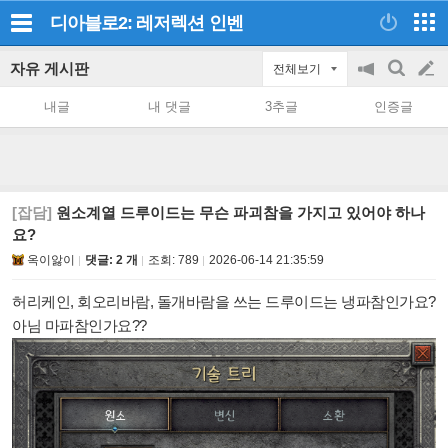
디아블로2: 레저렉션
인벤
자유 게시판
전체보기
공
검
글
지
색
내글
내 댓글
3추글
인증글
on/off
쓰
기
[잡담]
원소계열 드루이드는 무슨 파괴참을 가지고 있어야 하나
요?
옥이앓이
댓글: 2 개
조회:
789
2026-06-14 21:35:59
허리케인, 회오리바람, 돌개바람을 쓰는 드루이드는 냉파참인가요?
아님 마파참인가요??