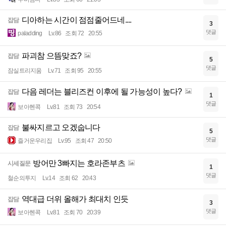
디아하는 시간이 점점줄어드네....
잡담
3
댓글
paladding
Lv.86
조회 72
20:55
파괴참 으뜸맞죠?
잡담
5
댓글
잠실트리지움
Lv.71
조회 95
20:55
다음 레더는 블리즈컨 이후에 될 가능성이 높다?
잡담
1
댓글
보아헨콕
Lv.81
조회 73
20:54
불싸지르고 오겠숩니다
잡담
5
댓글
즐거운우리집
Lv.95
조회 47
20:50
방어만 3빠지는 호라존부츠
시세질문
1
댓글
철순의투지
Lv.14
조회 62
20:43
역대급 더위 올해가 최대치 인듯
잡담
3
댓글
보아헨콕
Lv.81
조회 70
20:39