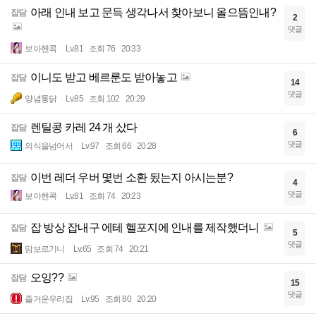
아래 인내 보고 문득 생각나서 찾아보니 올으뜸인내?
잡담
2
댓글
보아헨콕
Lv.81
조회 76
20:33
이니도 받고 베르룬도 받아놓고
잡담
14
댓글
양념통닭
Lv.85
조회 102
20:29
렌틸콩 카레 24 개 샀다
잡담
6
댓글
의식을넘어서
Lv.97
조회 66
20:28
이번 레더 우버 몇번 소환 됬는지 아시는분?
잡담
4
댓글
보아헨콕
Lv.81
조회 74
20:23
잡 방상 잡내구 에테 헬포지에 인내를 제작했더니
잡담
5
댓글
맘보르기니
Lv.65
조회 74
20:21
오잉??
잡담
15
댓글
즐거운우리집
Lv.95
조회 80
20:20