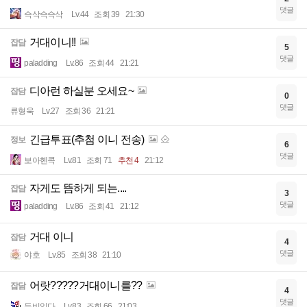
댓글
슥삭슥슥삭
Lv.44
조회 39
21:30
거대이니!!
잡담
5
댓글
paladding
Lv.86
조회 44
21:21
디아런 하실분 오세요~
잡담
0
댓글
류형욱
Lv.27
조회 36
21:21
긴급투표(추첨 이니 전송)
정보
6
댓글
보아헨콕
Lv.81
조회 71
추천 4
21:12
자게도 뜸하게 되는....
잡담
3
댓글
paladding
Lv.86
조회 41
21:12
거대 이니
잡담
4
댓글
야호
Lv.85
조회 38
21:10
어랏?????거대이니를??
잡담
4
댓글
두비임다
Lv.83
조회 66
21:03