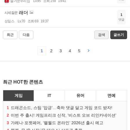
즐거운우리집
Lv.95
조회 159
19:41
래더
시세질문
1
댓글
성일스
Lv.70
조회 69
19:37
최근
다음
검색
글쓰기
1
2
3
4
5
최근 HOT한 콘텐츠
게임
IT
유머
연예
1
드래곤소드, 스팀 '압긍'…축하 댓글 달고 게임 코드 받자!
2
이번 주 출시! 게임프리크 신작, '비스트 오브 리인카네이션'
3
가레나·포켓페어, ‘팰월드 온라인’ 2026년 출시 예고