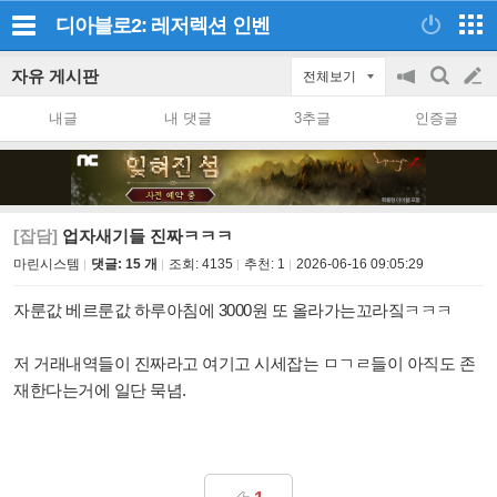
디아블로2: 레저렉션
인벤
자유 게시판
전체보기
공
검
글
지
색
내글
내 댓글
3추글
인증글
on/off
쓰
기
[잡담]
업자새기들 진짜ㅋㅋㅋ
마린시스템
댓글: 15 개
조회:
4135
추천:
1
2026-06-16 09:05:29
자룬값 베르룬값 하루아침에 3000원 또 올라가는꼬라짘ㅋㅋㅋ
저 거래내역들이 진짜라고 여기고 시세잡는 ㅁㄱㄹ들이 아직도 존
재한다는거에 일단 묵념.