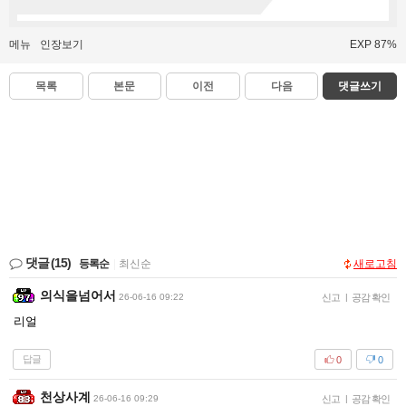
메뉴
인장보기
EXP 87%
목록
본문
이전
다음
댓글쓰기
댓글
(15)
등록순
|
최신순
새로고침
의식을넘어서
26-06-16 09:22
신고
|
공감 확인
리얼
답글
0
0
천상사계
26-06-16 09:29
신고
|
공감 확인