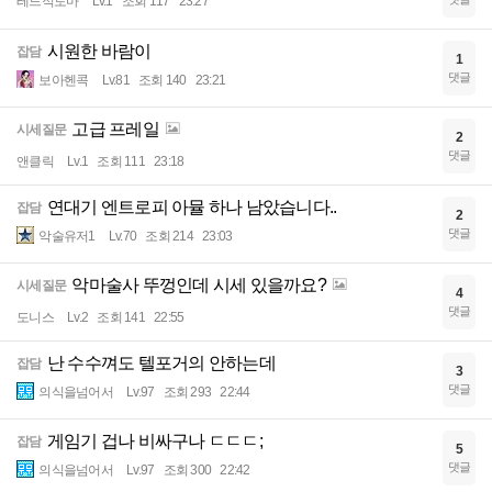
레드적토마
Lv.1
조회 117
23:27
시원한 바람이
잡담
1
댓글
보아헨콕
Lv.81
조회 140
23:21
고급 프레일
시세질문
2
댓글
앤클릭
Lv.1
조회 111
23:18
연대기 엔트로피 아뮬 하나 남았습니다..
잡담
2
댓글
악술유저1
Lv.70
조회 214
23:03
악마술사 뚜껑인데 시세 있을까요?
시세질문
4
댓글
도니스
Lv.2
조회 141
22:55
난 수수껴도 텔포거의 안하는데
잡담
3
댓글
의식을넘어서
Lv.97
조회 293
22:44
게임기 겁나 비싸구나 ㄷㄷㄷ;
잡담
5
댓글
의식을넘어서
Lv.97
조회 300
22:42