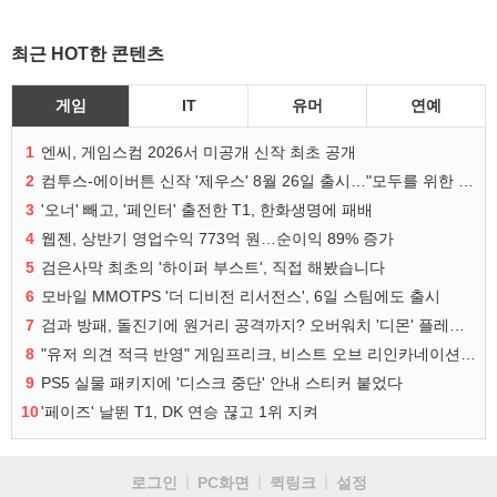
최근 HOT한 콘텐츠
게임
IT
유머
연예
1
엔씨, 게임스컴 2026서 미공개 신작 최초 공개
2
컴투스-에이버튼 신작 '제우스' 8월 26일 출시…"모두를 위한 경쟁"
3
'오너' 빼고, '페인터' 출전한 T1, 한화생명에 패배
4
웹젠, 상반기 영업수익 773억 원…순이익 89% 증가
5
검은사막 최초의 '하이퍼 부스트', 직접 해봤습니다
6
모바일 MMOTPS '더 디비전 리서전스', 6일 스팀에도 출시
7
검과 방패, 돌진기에 원거리 공격까지? 오버워치 '디몬' 플레이 영상
8
"유저 의견 적극 반영" 게임프리크, 비스트 오브 리인카네이션 개선 나선다
9
PS5 실물 패키지에 '디스크 중단' 안내 스티커 붙었다
10
'페이즈' 날뛴 T1, DK 연승 끊고 1위 지켜
로그인
PC화면
퀵링크
설정