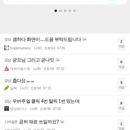
겜하다 화면이.....도움 부탁드립니다
잡담
2
댓글
Dadomumoon
Lv.83
조회 64
07:35
굳모닝 그리고 굳나잇
잡담
0
댓글
대박으뜸기원
Lv.80
조회 56
07:22
춥다요ㅛㅛ
잡담
5
댓글
달찌
Lv.73
조회 66
07:15
우버주얼 콜릭 4번 탈릭 1번 땄는데
잡담
8
댓글
맘보르기니
Lv.65
조회 96
07:02
공허 재료 쓰일까요?
시세질문
1
댓글