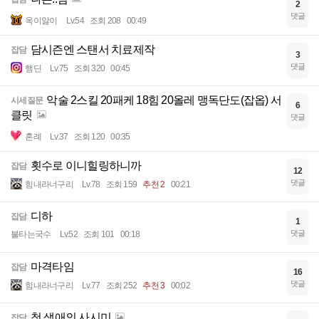
2
댓글
옥이앓이
Lv.54
조회 208
00:49
담시즌엔 스탠서 치료제작
잡담
3
댓글
햄딘
Lv.75
조회 320
00:45
악술 2스킬 20패케 18힘 20올레 맹독단도(잡옵) 서
시세질문
6
클릿
댓글
혼례
Lv.37
조회 120
00:35
횟수로 이니힐링하니까
잡담
12
댓글
힘내라너구리
Lv.78
조회 159
추천 2
00:21
디하
잡담
1
댓글
불타는국수
Lv.52
조회 101
00:18
마격타임
잡담
16
댓글
힘내라너구리
Lv.77
조회 252
추천 3
00:02
첫 생애의 사시미
잡담