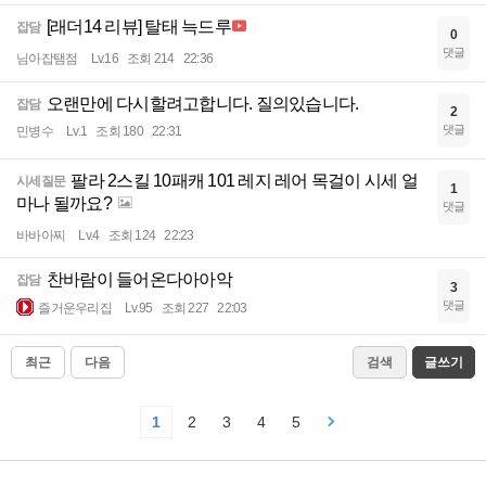
[래더14 리뷰] 탈태 늑드루
잡담
0
댓글
님아잡탬점
Lv.16
조회 214
22:36
오랜만에 다시할려고합니다. 질의있습니다.
잡담
2
댓글
민병수
Lv.1
조회 180
22:31
팔라 2스킬 10패캐 101 레지 레어 목걸이 시세 얼
시세질문
1
마나 될까요?
댓글
바바아찌
Lv.4
조회 124
22:23
찬바람이 들어온다아아악
잡담
3
댓글
즐거운우리집
Lv.95
조회 227
22:03
최근
다음
검색
글쓰기
1
2
3
4
5