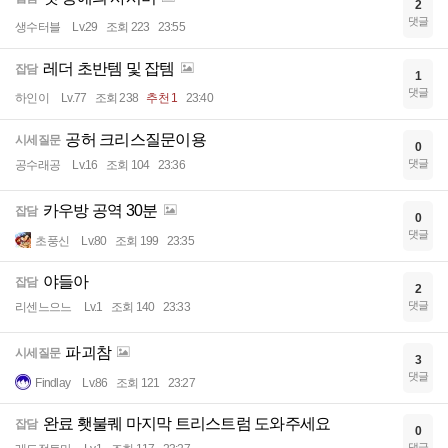
2
댓글
생수터블
Lv.29
조회 223
23:55
레더 초반템 및 잡템
잡담
1
댓글
하인이
Lv.77
조회 238
추천 1
23:40
공허 크리스질문이용
시세질문
0
댓글
공수래공
Lv.16
조회 104
23:36
카우방 공역 30분
잡담
0
댓글
초풍신
Lv.80
조회 199
23:35
야들아
잡담
2
댓글
리센느으느
Lv.1
조회 140
23:33
파괴참
시세질문
3
댓글
Findlay
Lv.86
조회 121
23:27
완료 횃불퀘 마지막 트리스트럼 도와주세요
잡담
0
댓글