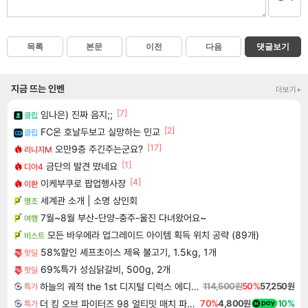
목록
본문
이전
다음
댓글보기
지금 뜨는 인벤
더보기+
[7]
임나은) 진짜 음지;;
클립
[2]
FC온 호날두보고 실망하는 민교
클립
[17]
오만9층 주긴주는군요?
리니지M
[1]
금단의 발견 떴네요
디아4
[4]
이케부쿠로 팝업행사장
이환
세계관 소개 | 소명 상인회
명조
7월~8월 부산-단양-충주-울진 다녀왔어요~
여행
모든 바우에라 업그레이드 아이템 획득 위치 공략 (89개)
비스트
58%할인 셰프초이스 제육 불고기, 1.5kg, 1개
핫딜
69%특가 성심닭갈비, 500g, 2개
핫딜
하늘의 궤적 the 1st 디지털 디럭스 에디션 Sora no Kiseki the 1st Digital Deluxe Edition
114,500원
50%
57,250원
특가
더 킹 오브 파이터즈 98 얼티밋 매치 파이널 에디션 THE KING OF FIGHTERS 98 ULTIMATE MATCH FINAL EDITION
70%
4,800원
10%
특가