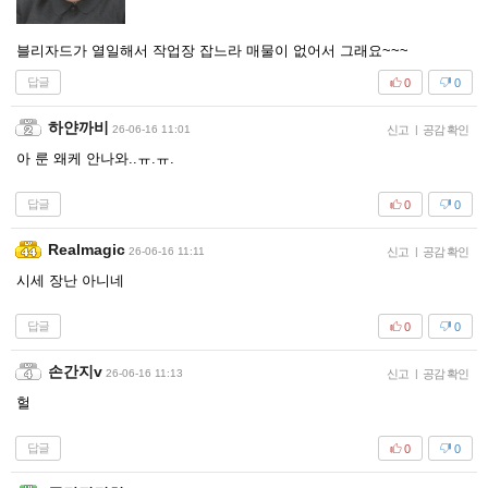
블리자드가 열일해서 작업장 잡느라 매물이 없어서 그래요~~~
답글
0
0
하얀까비
26-06-16 11:01
신고
|
공감 확인
아 룬 왜케 안나와..ㅠ.ㅠ.
답글
0
0
Realmagic
26-06-16 11:11
신고
|
공감 확인
시세 장난 아니네
답글
0
0
손간지v
26-06-16 11:13
신고
|
공감 확인
헐
답글
0
0