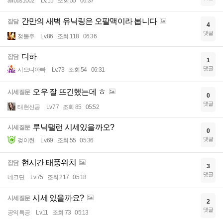
airbus1002
Lv.15
조회 55
06:37
간만의 새벽 유닉링은 오팔맥이라 봅니다
잡담
4
댓글
정불주
Lv.86
조회 118
06:36
디하
잡담
1
댓글
시으니아빠
Lv.73
조회 54
06:31
오우 잘 뜨긴했는데 ㅎ
시세질문
0
댓글
태현신공
Lv.77
조회 85
05:52
루닉탤런 시세있을까오?
시세질문
0
댓글
겆이련
Lv.69
조회 55
05:36
현시간 태풍위치
잡담
3
댓글
네크딘
Lv.75
조회 217
05:18
시세 있을까요?
시세질문
2
댓글
공익특공
Lv.11
조회 73
05:13