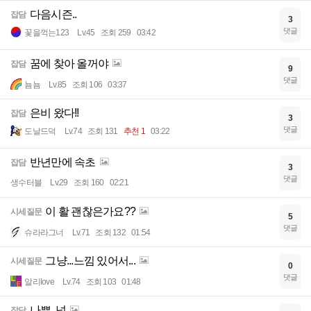
다음시즌..
잡담
3
댓글
꽃을꺽는123
Lv.45
조회 259
03:42
꿈에 찾아 올꺼야
잡담
9
댓글
뇸뇸
Lv.85
조회 106
03:37
은비 왔다!!
잡담
3
댓글
도날드덕
Lv.74
조회 131
추천 1
03:22
반년만에 속초
잡담
3
댓글
생수터블
Lv.29
조회 160
02:21
이 활 괜찮은가요??
시세질문
5
댓글
슈라라그너
Lv.71
조회 132
01:54
그냥...느낌 있어서...
시세질문
0
댓글
알리love
Lv.74
조회 103
01:48
나쁜..넘
잡담