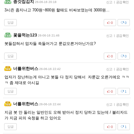
종갓집김치
26-06-16 20:18
신고
|
공감 확인
3시즌 좀지나고 700원~800원 할때도 비싸보였는데 3000원...
답글
0
0
꽃을꺽는123
26-06-16 21:46
신고
|
공감 확인
봇들잡혀서 업자들 쏙들어가고 룬값오른거아닌가요?
답글
0
0
너를위한버스
26-06-16 22:42
신고
|
공감 확인
업자가 장난하는게 아니고 봇들 다 정지 당해서 자룬값 오른거에요 ㅋㅋ
ㅋ 좀 제대로 아시길
답글
0
1
너를위한버스
26-06-16 22:44
신고
|
공감 확인
지금 봇 안 돌리는 일반인도 오해 받아서 정지 당하고 있는데 / 블리자드
가 지금 피의 숙청을 하고 있어요
답글
0
1