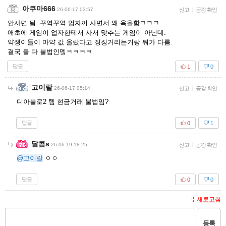
아쿠마666
26-06-17 03:57
신고
|
공감 확인
안사면 됨. 꾸역꾸역 업자꺼 사면서 왜 욕을함ㅋㅋㅋ
애초에 게임이 업자한테서 사서 맞추는 게임이 아닌데.
약쟁이들이 마약 값 올랐다고 징징거리는거랑 뭐가 다름.
결국 둘 다 불법인뎈ㅋㅋㅋㅋ
답글
1
0
고이랄
26-06-17 05:14
신고
|
공감 확인
디아블로2 템 현금거래 불법임?
답글
0
1
달콤s
26-06-19 18:25
신고
|
공감 확인
@고이랄
ㅇㅇ
답글
0
0
새로고침
등록