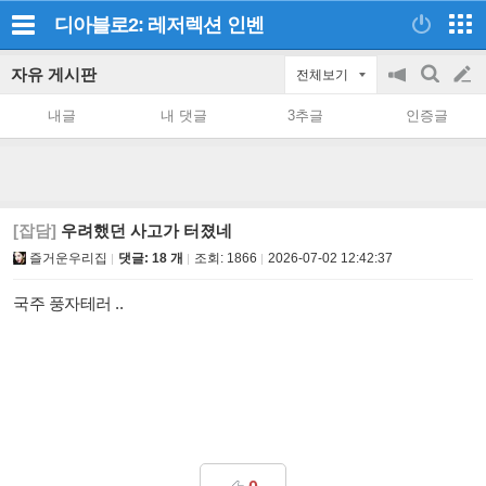
디아블로2: 레저렉션
인벤
자유 게시판
전체보기
공
검
글
지
색
내글
내 댓글
3추글
인증글
on/off
쓰
기
[잡담]
우려했던 사고가 터졌네
즐거운우리집
댓글: 18 개
조회:
1866
2026-07-02 12:42:37
국주 풍자테러 ..