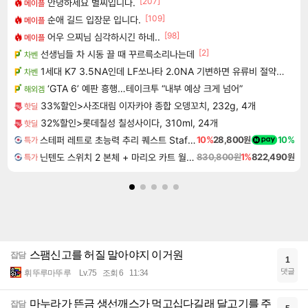
[207]
안녕하세요 별찌입니다.
메이플
[109]
순애 길드 입장문 입니다.
메이플
[98]
어우 으찌님 심각하시긴 하네..
메이플
[2]
선생님들 차 시동 끌 때 꾸르륵소리나는데
차벤
1세대 K7 3.5NA인데 LF쏘나타 2.0NA 기변하면 유류비 절약이 얼마나 될까요..?
차벤
‘GTA 6’ 예판 흥행…테이크투 “내부 예상 크게 넘어”
해외겜
33%할인>사조대림 이자카야 종합 오뎅꼬치, 232g, 4개
핫딜
32%할인>롯데칠성 칠성사이다, 310ml, 24개
핫딜
스테퍼 레트로 초능력 추리 퀘스트 Staffer Retro A Supernatural Mystery Quest
10%
28,800원
10%
특가
닌텐도 스위치 2 본체 + 마리오 카트 월드 + 슈퍼 마리오 파티 잼버리 닌텐도 스위치 2 에디션 + 잼버리 TV 번들
830,800원
1%
822,490원
특가
스팸신고를 허질 말아야지 이거원
잡담
1
댓글
휘뚜루마뚜루
Lv.75
조회 6
11:34
마누라가 뜬금 생선깨스가 먹고십다길래 달고기를 주
잡담