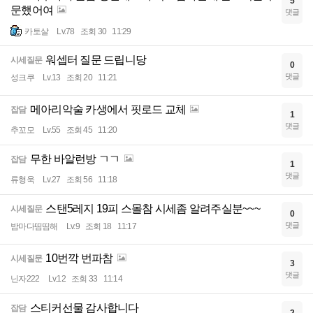
5
문했어여
댓글
카토살
Lv.78
조회 30
11:29
워셉터 질문 드립니당
시세질문
0
댓글
성크쿠
Lv.13
조회 20
11:21
메아리악술 카생에서 핏로드 교체
잡담
1
댓글
추꼬모
Lv.55
조회 45
11:20
무한 바알런방 ㄱㄱ
잡담
1
댓글
류형욱
Lv.27
조회 56
11:18
스탠5레지 19피 스몰참 시세좀 알려주실분~~~
시세질문
0
댓글
밤마다띰띰해
Lv.9
조회 18
11:17
10번깍 번파참
시세질문
3
댓글
닌자222
Lv.12
조회 33
11:14
스티커선물 감사합니다
잡담