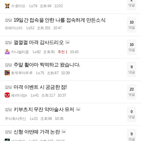
2
댓글
수호터프
Lv.78
조회 64
11:02
19일간 접속을 안한 나를 접속하게 만든소식
잡담
10
댓글
트레마스터
Lv.52
조회 201
10:47
껄껄껄 마격 감사드리오
잡담
10
댓글
카나발리즘
Lv.82
조회 81
추천 1
10:43
주말 활아마 찍먹하고 왔습니다.
잡담
9
댓글
휘뚜루마뚜루
Lv.75
조회 87
10:39
마격 이벤트 시 궁금한 점!
잡담
23
댓글
패러다임v
Lv.41
조회 117
10:37
키부츠지 무잔 악마술사 유저
잡담
0
댓글
주식회사주신
Lv.21
조회 66
10:36
신형 아반떼 가격 논란
잡담
9
댓글