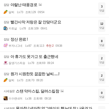
야랄난 태풍경로
잡담
3
댓글
달찌
Lv.73
조회 129
09:54
빨간사막 저랑은 잘 안맞더군요
잡담
12
댓글
카토살
Lv.78
조회 109
09:41
정산 완료 !
잡담
8
댓글
부자나그네
Lv.87
조회 113
추천 2
09:38
아 휴가도 못가고 또 출근했네
잡담
2
댓글
잘생기스죄송
Lv.79
조회 69
09:24
뭔가 시원한듯 꿉꿉한 날씨......!
잡담
2
댓글
달찌
Lv.73
조회 70
09:20
스탠 악마스킬, 달려스킬참
시세질문
0
댓글
이수련내꺼
Lv.36
조회 66
09:18
물파참 / 냉파참 업그레이드 했는데 잘 나온건가
시세질문