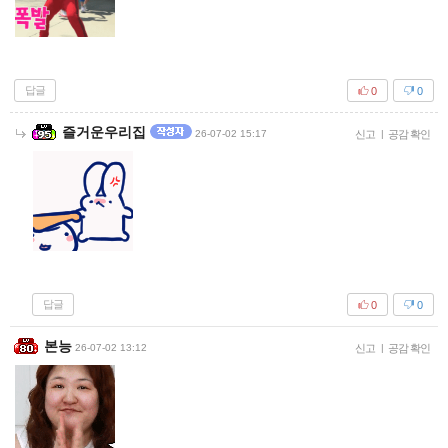
답글
0
0
즐거운우리집
26-07-02 15:17
신고
|
공감 확인
답글
0
0
본능
26-07-02 13:12
신고
|
공감 확인