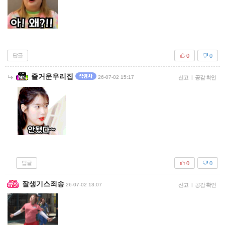
답글
0
0
즐거운우리집
26-07-02 15:17
신고
|
공감 확인
답글
0
0
잘생기스죄송
26-07-02 13:07
신고
|
공감 확인