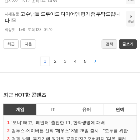
닌자222
Lv.12
조회 144
04:58
고수님들 드루이드 다이어뎀 평가좀 부탁드립니
시세질문
6
다
댓글
희성펫
Lv.9
조회 128
04:40
최근
다음
검색
글쓰기
1
2
3
4
5
최근 HOT한 콘텐츠
게임
IT
유머
연예
1
'오너' 빼고, '페인터' 출전한 T1, 한화생명에 패배
2
컴투스-에이버튼 신작 '제우스' 8월 26일 출시…"모두를 위한 경쟁"
3
검과 방패, 돌진기에 원거리 공격까지? 오버워치 '디몬' 플레이 영상