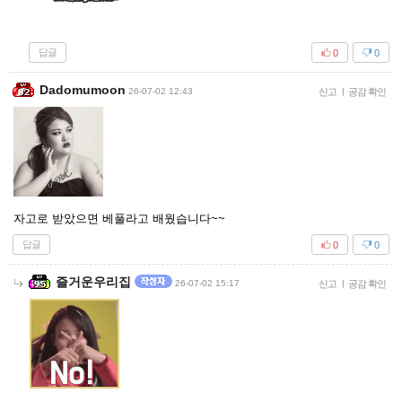
답글
0
0
Dadomumoon
26-07-02 12:43
신고
|
공감 확인
자고로 받았으면 베풀라고 배웠습니다~~
답글
0
0
즐거운우리집
26-07-02 15:17
신고
|
공감 확인