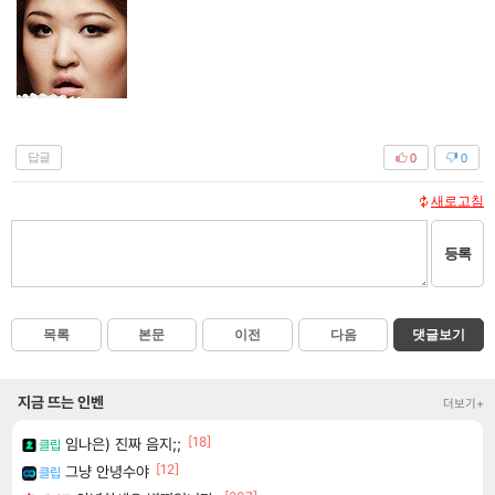
답글
0
0
새로고침
등록
목록
본문
이전
다음
댓글보기
지금 뜨는 인벤
더보기+
[18]
임나은) 진짜 음지;;
클립
[12]
그냥 안녕수야
클립