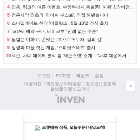
4
잔홍, 링코와 여름 이벤트, 수영복까지 총출동! '이환' 1.3 버전 방송 정리
5
검은사막 최초의 '하이퍼 부스트', 직접 해봤습니다
6
스마일게이트 신작 '이클립스', 9월 10일 정식 출시
7
'GTA6' 예약 구매, 테이크투 "전례 없는 수준"
8
탐험은 더하고, 손맛은 그대로 '귀무자: 검의 길'
9
정령과 마을 짓는 게임, '스피릿스테드' 출시
10
넥슨, 사내 데이터 분석 툴 '넥슨스탯' 소개... "사후 대응에서 사전 대비로"
로그인
PC화면
퀵링크
설정
청소년보호정책
이용약관
개인정보처리방침
▲
불법촬영물신고안내
(주)
인
벤