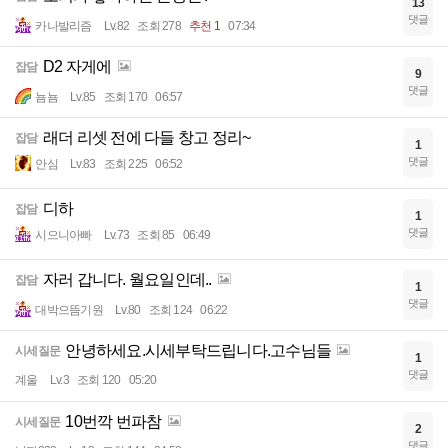
13
댓글
카나발리즘
Lv.82
조회 278
추천 1
07:34
D2 자게에
잡담
9
댓글
뇸뇸
Lv.85
조회 170
06:57
래더 리셋 전에 다들 창고 정리~
잡담
1
댓글
안심
Lv.83
조회 225
06:52
디하
잡담
1
댓글
시으니아빠
Lv.73
조회 85
06:49
자러 갑니다. 월요일인데..
잡담
1
댓글
대박으뜸기원
Lv.80
조회 124
06:22
안녕하세요.시세부탁드립니다.고수님들
시세질문
1
댓글
계울
Lv.3
조회 120
05:20
10번깍 번파참
시세질문
2
댓글