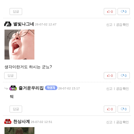
답글
0
0
별빛나그네
26-07-02 12:47
신고
|
공감 확인
생각이란거도 하시는 군뇨?
답글
0
0
즐거운우리집
26-07-02 15:17
신고
|
공감 확인
퉤
답글
0
0
천상사계
26-07-02 12:51
신고
|
공감 확인