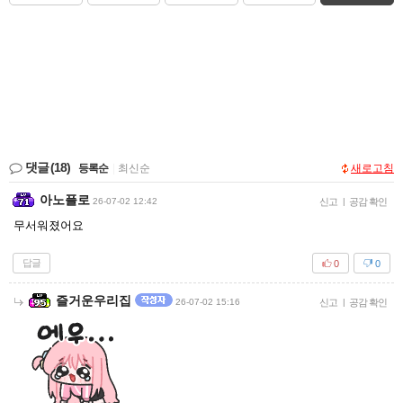
댓글
(18)
등록순
|
최신순
새로고침
아노플로
26-07-02 12:42
신고
|
공감 확인
무서워졌어요
답글
0
0
즐거운우리집
26-07-02 15:16
신고
|
공감 확인