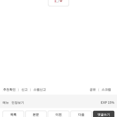
0
추천확인
신고
스팸신고
공유
스크랩
메뉴
인장보기
EXP 15%
목록
본문
이전
다음
댓글쓰기