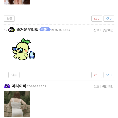
답글
0
0
즐거운우리집
26-07-02 15:17
신고
|
공감 확인
답글
0
0
머리아파
26-07-02 13:59
신고
|
공감 확인