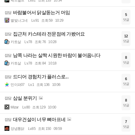
세드엘프
Lv.82
조회 133
10:34
바람불어서 닭살돋는거 머임
잡담
5
댓글
별빛나그네
Lv.91
조회 59
10:29
집근처 카스테라 전문점에 가봤어요
잡담
12
댓글
카토살
Lv.78
조회 76
10:28
남쪽 나라는 살짝 시원한 바람이 불어옵니다
잡담
8
댓글
카토살
Lv.78
조회 84
10:18
드디어 경험치가 플러스로...
잡담
6
댓글
민이파07
Lv.1
조회 136
10:06
삼실 분위기
잡담
8
댓글
Mizar
Lv.80
조회 129
10:00
대우건설이 너무 뼈아프네
잡담
7
댓글
양념통닭
Lv.85
조회 150
09:59