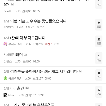
1
요?
댓글
Fate22
Lv.15
조회 90
08:55
이번 시즌도 수수는 못만들었습니다.
잡담
9
댓글
까망왕자
Lv.47
조회 223
08:52
(완)마격 부탁드립니다.
잡담
22
댓글
부자나그네
Lv.86
조회 250
추천 6
08:31
래더
시세질문
1
댓글
성일스
Lv.70
조회 96
08:00
여러분들 좋아하시는 최신개그 시간입니다
잡담
8
댓글
영화추천횽
Lv.56
조회 197
08:00
아... 츌긴
잡담
17
댓글
Mizar
Lv.80
조회 167
07:38
모기가 좋아하는 은행은?
잡담