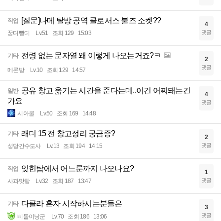
[질문]나메 탈방 공역 콜로서스 불즈 소켓??
직업
4
댓글
꿍디빵디
Lv.51
조회 129
15:03
전령 없는 문자열 왜 이렇게 나오는거죠?ㅋ
기타
2
댓글
메론방
Lv.10
조회 129
14:57
공유 창고 옮기는 시간을 준다는데..이건 어찌돼는건
일반
4
가요
댓글
시아쿨
Lv.50
조회 169
14:48
래더 15 전 창고정리 궁금증?
기타
2
댓글
성당간수도사
Lv.13
조회 194
14:15
잊힌탑에서 어느룬까지 나오나요?
직업
1
댓글
사과맛탕
Lv.32
조회 187
13:47
다클라 혼자 시작하시는분들은
기타
3
댓글
삐돌이낭군
Lv.70
조회 186
13:06