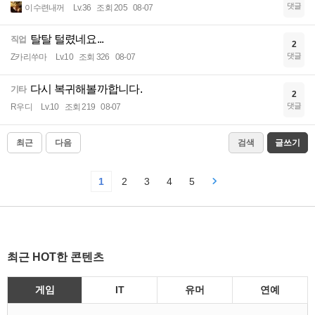
댓글
이수련내꺼
Lv.36
조회 205
08-07
탈탈 털렸네요...
직업
2
댓글
Z카리쑤마
Lv.10
조회 326
08-07
다시 복귀해볼까합니다.
기타
2
댓글
R우디
Lv.10
조회 219
08-07
최근
다음
검색
글쓰기
1
2
3
4
5
최근 HOT한 콘텐츠
게임
IT
유머
연예