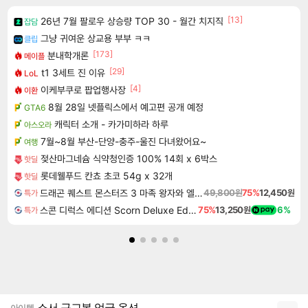
[13]
26년 7월 팔로우 상승량 TOP 30 - 월간 치지직
잡담
그냥 귀여운 상교용 부부 ㅋㅋ
클립
[173]
분내학개론
메이플
[29]
t1 3세트 진 이유
LoL
[4]
이케부쿠로 팝업행사장
이환
8월 28일 넷플릭스에서 예고편 공개 예정
GTA6
캐릭터 소개 - 카가미하라 하루
아스오라
7월~8월 부산-단양-충주-울진 다녀왔어요~
여행
젖산마그네슘 식약청인증 100% 14회 x 6박스
핫딜
롯데웰푸드 칸쵸 초코 54g x 32개
핫딜
드래곤 퀘스트 몬스터즈 3 마족 왕자와 엘프의 여행 Dragon Quest Monsters The Dark Prince
49,800원
75%
12,450원
특가
스콘 디럭스 에디션 Scorn Deluxe Edition
75%
13,250원
6%
특가
소서 구교복 업글 옵션