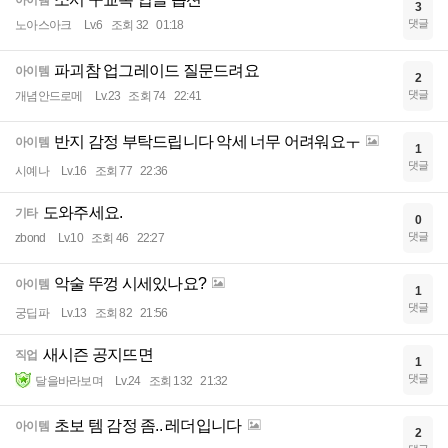
아이템
3
댓글
노아스아크
Lv.6
조회 32
01:18
파괴참 업그레이드 질문드려요
아이템
2
댓글
개념안드로메
Lv.23
조회 74
22:41
반지 감정 부탁드립니다 악세 너무 어려워요ㅜ
아이템
1
댓글
시예나
Lv.16
조회 77
22:36
도와주세요.
기타
0
댓글
zbond
Lv.10
조회 46
22:27
악술 뚜껑 시세있나요?
아이템
1
댓글
궁딥파
Lv.13
조회 82
21:56
새시즌 공지뜨면
직업
1
댓글
달을바라보며
Lv.24
조회 132
21:32
초보 템 감정 좀.. 레더입니다
아이템
2