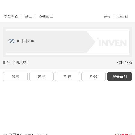
추천확인
신고
스팸신고
공유
스크랩
토다마코토
메뉴
인장보기
EXP 43%
목록
본문
이전
다음
댓글쓰기