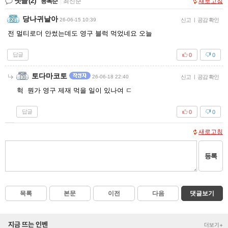
댓글
(2)
등록순
|
최신순
새로고침
당나귀날아
26-06-15 10:39
신고
|
공감 확인
전 멀티로더 안썼는데도 영구 블럭 먹었네요 오늘
답글
0
0
토다마코토
26-06-18 22:40
신고
|
공감 확인
헉 뭔가 영구 제재 먹을 일이 있나여 ㄷ
답글
0
0
새로고침
등록
목록
본문
이전
다음
댓글보기
지금 뜨는 인벤
더보기+