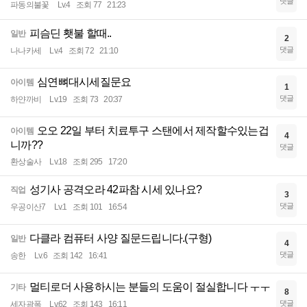
댓글
파동의불꽃
Lv.4
조회 77
21:23
피슴딘 횃불 할때..
일반
2
댓글
나나카세
Lv.4
조회 72
21:10
심연뼈대시세질문요
아이템
1
댓글
하얀까비
Lv.19
조회 73
20:37
오오 22일 부터 치료투구 스탠에서 제작할수있는겁
아이템
4
니까??
댓글
환상술사
Lv.18
조회 295
17:20
성기사 공격오라 42파참 시세 있나요?
직업
3
댓글
우공이산7
Lv.1
조회 101
16:54
다클라 컴퓨터 사양 질문드립니다.(구형)
일반
4
댓글
송한
Lv.6
조회 142
16:41
멀티로더 사용하시는 분들의 도움이 절실합니다 ㅜㅜ
기타
8
댓글
세자광폭
Lv.62
조회 143
16:11