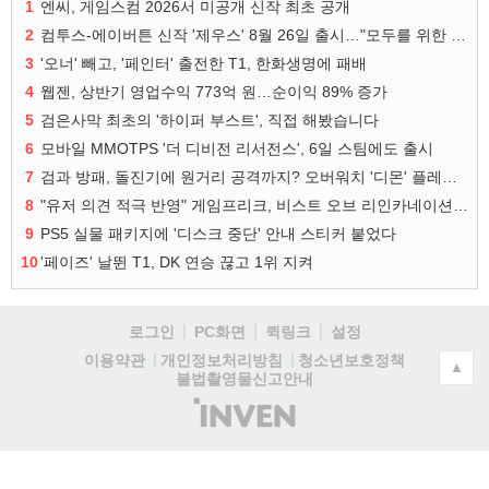
1
엔씨, 게임스컴 2026서 미공개 신작 최초 공개
2
컴투스-에이버튼 신작 '제우스' 8월 26일 출시…"모두를 위한 경쟁"
3
'오너' 빼고, '페인터' 출전한 T1, 한화생명에 패배
4
웹젠, 상반기 영업수익 773억 원…순이익 89% 증가
5
검은사막 최초의 '하이퍼 부스트', 직접 해봤습니다
6
모바일 MMOTPS '더 디비전 리서전스', 6일 스팀에도 출시
7
검과 방패, 돌진기에 원거리 공격까지? 오버워치 '디몬' 플레이 영상
8
"유저 의견 적극 반영" 게임프리크, 비스트 오브 리인카네이션 개선 나선다
9
PS5 실물 패키지에 '디스크 중단' 안내 스티커 붙었다
10
'페이즈' 날뛴 T1, DK 연승 끊고 1위 지켜
로그인
PC화면
퀵링크
설정
청소년보호정책
이용약관
개인정보처리방침
▲
불법촬영물신고안내
(주)
인
벤