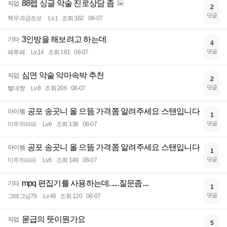
88렙 싱글 악술 진로상담 좀
직업
2
댓글
핵무과금초보
Lv.1
조회 162
08-07
3인방을 해보려고 하는데
기타
4
댓글
페루페
Lv.14
조회 181
08-07
심연 악술 악마속박 추천
직업
2
댓글
빨대짱
Lv.8
조회 206
08-07
공포 송곳니 올 으뜸 가격쫌 알려주세요 스탠입니다
아이템
1
댓글
미주하파파
Lv.6
조회 138
08-07
공포 송곳니 올 으뜸 가격쫌 알려주세요 스탠입니다
아이템
1
댓글
미주하파파
Lv.6
조회 149
08-07
mpq 편집기를 사용하는데......질문좀....
기타
1
댓글
그때그넘79
Lv.46
조회 120
08-07
묻급의 뜻이뭔가요
직업
5