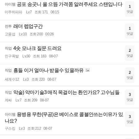
공포 송곳니 올 으뜸 가격쫌 알려주세요 스탠입니다
아이템
1
댓글
미주하파파
Lv.7
조회 171
06:15
래더 렙업구간
전투
1
댓글
고용섭
Lv.10
조회 200
00:26
4솟 모나크 질문 드려요
직업
2
댓글
인구폭발
Lv.30
조회 183
08-07
횽들 이거 얼마나 받을수 있을까유
직업
2
댓글
세계수12
Lv.3
조회 220
08-07
악술) 악마기술3 매직 목걸이는 환인가요? 고수님들
직업
3
댓글
게싸
Lv.7
조회 209
08-07
용병용 무한(무공)은 베이스로 콜블안쓰는이유가 있
아이템
3
나요?
댓글
구스킹
Lv.3
조회 212
08-07