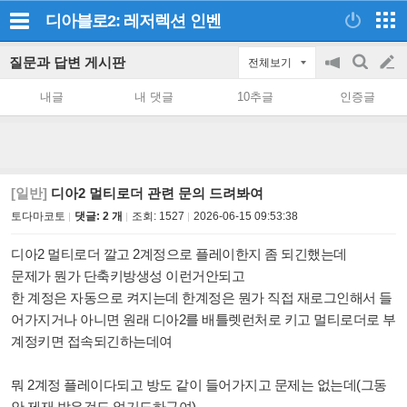
디아블로2: 레저렉션
인벤
질문과 답변 게시판
전체보기
공
검
글
지
색
내글
내 댓글
10추글
인증글
on/off
쓰
기
[일반]
디아2 멀티로더 관련 문의 드려봐여
토다마코토
댓글: 2 개
조회:
1527
2026-06-15 09:53:38
디아2 멀티로더 깔고 2계정으로 플레이한지 좀 되긴했는데
문제가 뭔가 단축키방생성 이런거안되고
한 계정은 자동으로 켜지는데 한계정은 뭔가 직접 재로그인해서 들
어가지거나 아니면 원래 디아2를 배틀렛런처로 키고 멀티로더로 부
계정키면 접속되긴하는데여
뭐 2계정 플레이다되고 방도 같이 들어가지고 문제는 없는데(그동
안 제재 받은것도 없기도하구여)