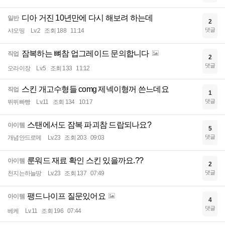
디아 거진 10년만에 다시 해보려 하는데
일반
2
댓글
샤오띵
Lv.2
조회 188
11:14
잠복하는 뼈참 업그레이드 문의합니다
직업
2
댓글
오라이장
Lv.5
조회 133
11:12
스킨 개고수형들 comg 제넥이형꺼 쓴느데요
직업
1
댓글
뛰뛰빠빵
Lv.11
조회 134
10:17
스탠에서도 잠복 파괴참 드랍되나요?
아이템
5
댓글
개념안드로메
Lv.23
조회 203
09:03
룬워드 재료 확인 스킨 있을까요.??
아이템
2
댓글
천지는하늘땅
Lv.23
조회 137
07:49
팽드나이프 질문있어요
아이템
4
댓글
베케
Lv.11
조회 196
07:44