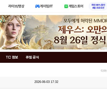
최대 90% 할인
라이브/영상
게이밍/IT
게임스토어
8월 프로모션
TC 정보
큐빙 공식
디아
2026-06-03 17:32