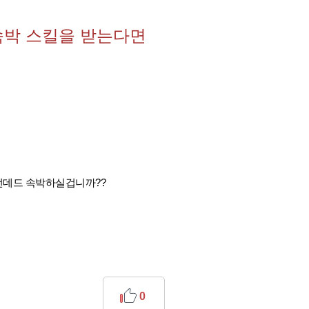
속박 스킬을 받는다면
 언데드 속박하실겁니까??
ㅋ
0