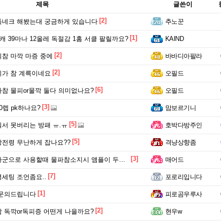
제목
글쓴이
[2]
폭네크 해봤는대 궁금하게 있습니다
추노꾼
[1]
캐 39마나 12올레 독절감 1홈 서클 팔릴까요?
KAIND
[2]
참 마깍 마증 중에
바바디아팔라
[2]
가 참 계륵이네요
오필드
[6]
참 물피or물깍 둘다 의미없나요?
오필드
[3]
0렙 pk하나요?
맘보르기니
[5]
서 못버리는 방패 ㅠ.ㅠ
호박다방주인
[5]
전령 무난하게 잡나요??
격냥상향좀
[3]
으로 사용할때 물파참소지시 앰플이 두배적용된다고함
매어드
[7]
세팅 조언좀요..
포로리입니다
[1]
 문의드립니다
피로곰우루사
[2]
 독깍or독피증 어떤게 나을까요?
현우w