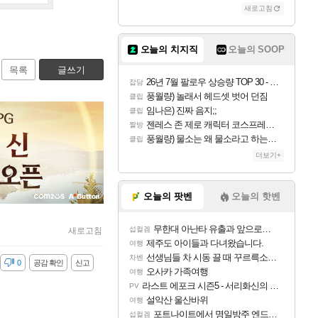
새로고침
오늘의 치지직
오늘의 SOOP
목록
글쓰기
26년 7월 팔로우 상승량 TOP 30 - 월간 치지직
잡담
풍월량) 놀래서 헤드셋 벗어 던짐
클립
임나은) 진짜 음지;;
클립
젠레스 존 제로 캐릭터 코스프레한 꽁주
짤방
풍월량) 물소는 왜 물소라고 하는거야? 아! 그만 ㅋㅋ 알았어 ㅋㅋ
클립
더보기+
오늘의 팟벤
오늘의 핫벤
무한대 아난타 유출과 앞으로의 예상 (루머)
섭컬겜
새로고침
제주도 아이들과 다녀왔습니다.
여행
선생님들 차 시동 끌 때 꾸르륵소리나는데
차벤
감
0
공감 확인
신고
오사카 가족여행
여행
라스트 에포크 시즌5 - 서리화신의 분노 티저
PV
설악산 울산바위
여행
포트나이트에서 명일방주 엔드필드 [펠리카] 판매 예정
섭컬겜