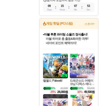
참가자 모집까지 남은 기간
09
15
07
52
Days
Hours
Min
Sec
게임 핫딜 (PC/스팀)
스토어+
마블 투혼 파이팅 소울즈 정식출시!
마블 히어로 총 출동&화려한 격투!
네이버 포인트 혜택까지!
인벤게임즈 8월 특별 할인!
드래곤소드: 어웨이크닝 입점!
문명 7 특별 할인!
귀무자: 검의 길 예약 판매 중!
비스트 오브 리인카네이션 정식 출시!
커세어 코브 출시 기념 할인!
더 렐릭 퍼스트 가디언 정식 출시
베데스다 40주년 기념 할인 중!
캡콤 프렌차이즈 할인 진행 중!
캡콤 일부 상품 상시 할인
스타워즈 은하계 레이서
로블록스 기프트 카드 공식 입점
인기 퍼블리셔 모음!
스팀으로 만나는 드래곤소드!
조선&고려 DLC 출시 예정
10% 할인과
게임프릭 신작 IP
해적'섬'을 발전시키자!
설화x하드코어 액션!
베데스다의 명작들을
몬헌, 바하 등 인기 IP를
몬헌 와일즈 & 드래곤즈 도그마2
인벤게임즈에서 10% 추가 적립
Robux를 가장 안전하고
최대 90% 할인가를 만나보세요!
네이버혜택과 함께 만나보세요!
50%할인&추가 적립까지!
이니&베니 혜택까지!
네이버 혜택가와 함께 예약하세요!
할인&네이버혜택으로 만나보세요!
네이버페이 혜택과 만나보세요!
40주년 프로모션으로 만나보세요!
할인가에 만나보세요!
일부 에디션 상시 할인!
혜택으로 예약 판매 중
편안하게 충전하세요
팰월드 Palworld
드래곤소드 어웨이
크닝 디럭스 에디션
DragonSword Awake
5%
32,000
10%
55,000
ning Deluxe Edition
25%
24,000원
10%
49,500원