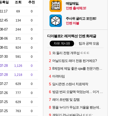
등록일
조회
추천
매일매일,
인벤 출석체크!
11:17
69
0
주사위 굴리고 포인트!
12:45
134
0
인벤 마블
08-07
244
0
디아블로2: 레저렉션 인벤 화제글
08-06
371
0
자유 게시판
팁과 공략 모음
08-01
924
0
1
와 둘리 전령 개무섭 ㄷㄷㄷ
07-30
591
0
2
머날드링도 래더 전용 된거에요?
07-28
1,126
0
3
8계정에 제일 좋은 cpu를 전문가한테 물어봤다~
07-28
1,218
0
4
마격타임
07-27
5
629
0
담시즌엔 스탠서 치료제작
6
방금 번피 오팔맥 먹었는데… 이거 누가 쓰나요?
07-26
777
0
7
레더 초반템 및 잡템
07-25
629
0
8
똥을 누다가 무심코 거울을 봤는데..
07-25
763
0
9
게임기 겁나 비싸구나 ㄷㄷㄷ;