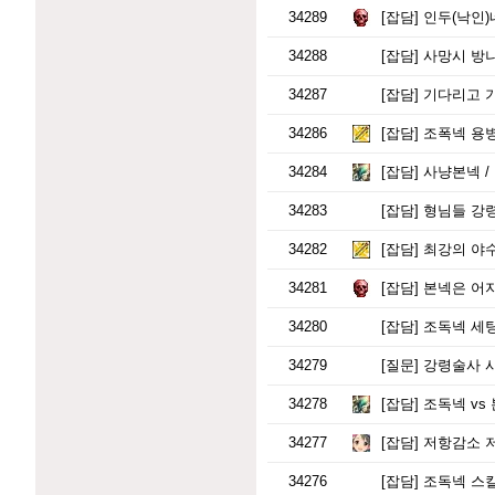
34289
[잡담]
인두(낙인)
34288
[잡담]
사망시 방나
34287
[잡담]
기다리고 기
34286
[잡담]
조폭넥 용
34284
[잡담]
사냥본넥 / 
34283
[잡담]
형님들 강령
34282
[잡담]
최강의 야
34281
[잡담]
본넥은 어지
34280
[잡담]
조독넥 세팅 
34279
[질문]
강령술사 사
34278
[잡담]
조독넥 vs
34277
[잡담]
저항감소 저
34276
[잡담]
조독넥 스킬