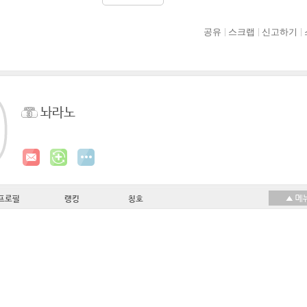
공유
스크랩
신고하기
놔라노
프로필
랭킹
칭호