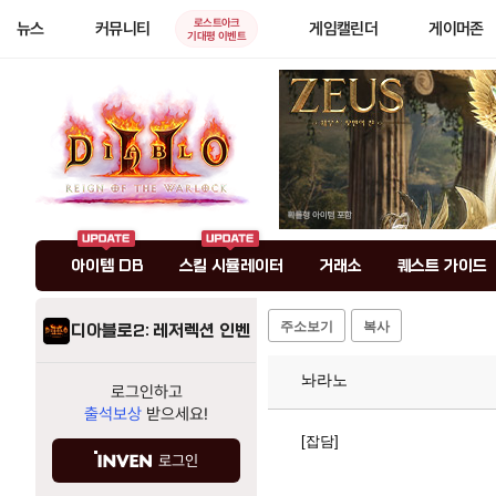
로스트아크
뉴스
커뮤니티
게임캘린더
게이머존
기대평 이벤트
아이템 DB
스킬 시뮬레이터
거래소
퀘스트 가이드
주소보기
복사
디아블로2: 레저렉션 인벤
놔라노
로그인하고
출석보상
받으세요!
[잡담]
로그인