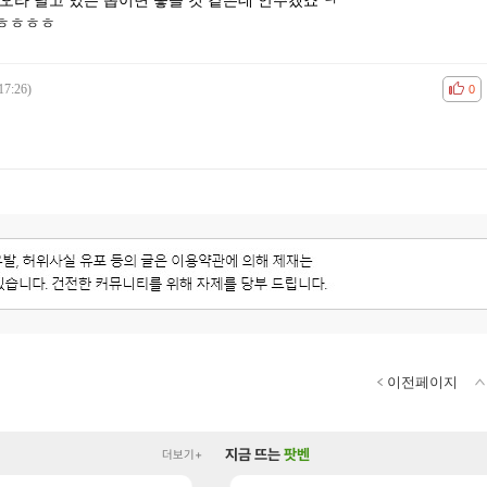
오라 달고 있는 몹이면 좋을 것 같은데 안주겠죠 ㅋ
 ㅎㅎㅎㅎ
17:26)
공감
비공
0
이전페이지
지금 뜨는
팟벤
더보기+