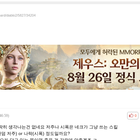
oard/diablo2/5827/34204
46:59)
공감
비공
0
딱히 생각나는건 없네요 저주나 시폭은 네크가 그냥 쓰는 스킬
덤 저주) or 나락(시폭) 정도일까요?