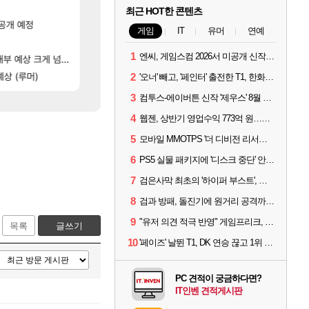
[652]
안녕하세요 으찌입니다.
라스트 에포크 시즌5 - 서리화신의 분노 티저
메이플
PV
최근 HOT한 콘텐츠
]
[4]
공개 예정
실시간 응갤 반응.jpg
[페르소나5: 더 팬텀 X] 괴도 영상 l 타카마키 안·댄싱 스
LoL
PV
게임
IT
유머
연예
[5]
[2]
선생님들 차 시동 끌 때 꾸르륵소리나는데
디몬 스킬들 디테일 수치 풀림
오버워치
차벤
1
엔씨, 게임스컴 2026서 미공개 신작 최초 공개
[65]
부 예상 크게 넘어”
노진구: 전 국민한테 10만원씩 줄거야.gif
1세대 K7 3.5NA인데 LF쏘나타 2.0NA 기변하면 유류비 절약이 얼마나 될까요.
메이플
차벤
[103]
[116]
데?
상 (루머)
제논 윗잠 공 36퍼 팝니다
설악산 울산바위
메이플
여행
2
'오너' 빼고, '페인터' 출전한 T1, 한화생명에 패배
3
컴투스-에이버튼 신작 '제우스' 8월 26일 출시…"모두를 위한 경쟁"
4
웹젠, 상반기 영업수익 773억 원…순이익 89% 증가
5
모바일 MMOTPS '더 디비전 리서전스', 6일 스팀에도 출시
6
PS5 실물 패키지에 '디스크 중단' 안내 스티커 붙었다
7
검은사막 최초의 '하이퍼 부스트', 직접 해봤습니다
8
검과 방패, 돌진기에 원거리 공격까지? 오버워치 '디몬' 플레이 영상
9
"유저 의견 적극 반영" 게임프리크, 비스트 오브 리인카네이션 개선 나선다
목록
글쓰기
10
'페이즈' 날뛴 T1, DK 연승 끊고 1위 지켜
PC 견적이 궁금하다면?
IT인벤 견적게시판