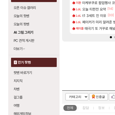
[652]
세요 으찌입니다.
에포크 시즌5 - 서리화신의 분노 티저
이케부쿠로 팝업행사 코
60프레임 나오는
이환
레퀴엠
오픈 이슈 갤러리
[4]
[14]
갤 반응.jpg
5: 더 팬텀 X] 괴도 영상 l 타카마키 안·댄싱 스타
오늘 티한전 요약
포트나이트에서 명일방
LoL
섭컬겜
[5]
[2]
[33]
들 차 시동 끌 때 꾸르륵소리나는데
스킬들 디테일 수치 풀림
t1 3세트 진 이유
[명조 | 도미노피자 
LoL
명조
오늘의 핫벤
[65]
 전 국민한테 10만원씩 줄거야.gif
 3.5NA인데 LF쏘나타 2.0NA 기변하면 유류비 절약이 얼마나 될까요..?
페이커가 미리 알려준 
버전 콘텐츠 미리 보기 | 3.6 버전 「신기루 
LoL
명조
오늘의 팟벤
[116]
잠 공 36퍼 팝니다
 울산바위
태극기 또 거꾸로 해
제주도 아이들과 다
메이플
여행
AI 그림 그리기
PC 견적 게시판
더보기
인기 팟벤
팟벤 바로가기
치지직
차벤
인증글
걸그룹
여행
전체
잡담
정보
해외게임정보