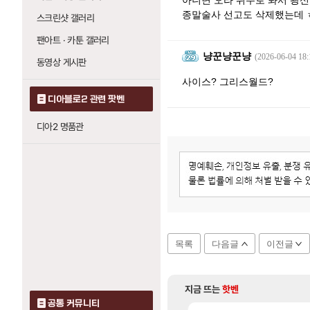
아니면 오라 위주로 봐서 광신
종말술사 선고도 삭제했는데
스크린샷 갤러리
팬아트 · 카툰 갤러리
냥꾼냥꾼냥
(2026-06-04 18:
동영상 게시판
사이스? 그리스월드?
디아블로2 관련 팟벤
디아2 명품관
목록
다음글
이전글
지금 뜨는
핫벤
공통 커뮤니티