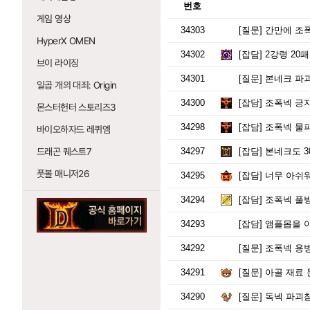
번호
게임 영상
34303
[질문]
간만에 조
HyperX OMEN
34302
[잡담]
2강령 20패
브이 라이징
34301
[질문]
본네크 파괴
일곱 개의 대죄: Origin
34300
[잡담]
조폭넥 긍지
몬스터헌터 스토리즈3
34298
[잡담]
조폭넥 물파
바이오하자드 레퀴엠
드래곤 퀘스트7
34297
[잡담]
본네크도 3
풋볼 매니저26
34295
[잡담]
너무 아쉬워
34294
[잡담]
조폭넥 풀방
34293
[잡담]
앰플몹을 아군
34292
[질문]
조폭넥 용병
34291
[질문]
아골 재료
34290
[질문]
독넥 파괴참