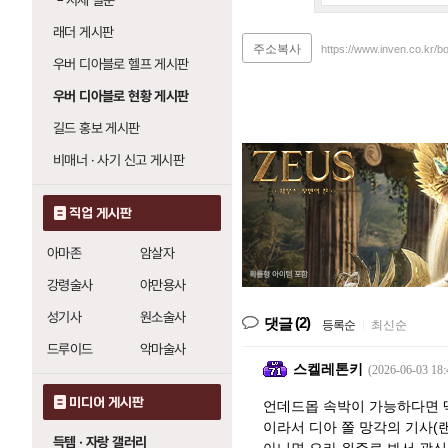
└
시세 질문
래더 게시판
주소복사
https://www.inven.co.kr/b
우버 디아블로 헬프 게시판
우버 디아블로 현황 게시판
길드 홍보 게시판
비매너 · 사기 신고 게시판
직업 게시판
아마존
암살자
강령술사
야만용사
성기사
원소술사
(2)
댓글
등록순
|
최신순
드루이드
악마술사
스켈레톤키
(2026-06-03 18:
미디어 게시판
언데드몹 속박이 가능하다면 
이라서 디아 쫄 망각의 기사(랜
득템 · 자랑 갤러리