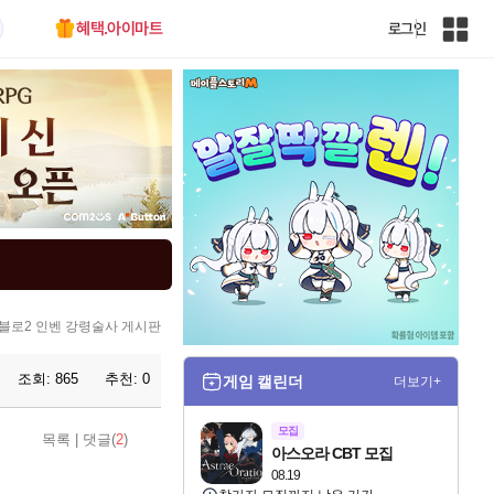
혜택.아이마트
로그인
인
벤
전
체
사
이
트
맵
블로2 인벤 강령술사 게시판
조회:
865
추천:
0
게임 캘린더
더보기+
모집
목록
|
댓글(
2
)
아스오라 CBT 모집
08.19