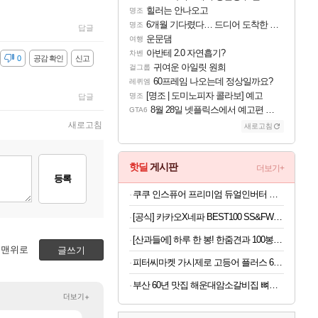
힐러는 안나오고
명조
6개월 기다렸다… 드디어 도착한 치사 메신저백! 실물 후기
명조
답글
운문댐
여행
아반테 2.0 자연흡기?
차벤
감
0
공감 확인
신고
귀여운 아일릿 원희
걸그룹
60프레임 나오는데 정상일까요?
레퀴엠
[명조 | 도미노피자 콜라보] 예고
명조
답글
8월 28일 넷플릭스에서 예고편 공개 예정
GTA6
새로고침
새로고침
핫딜
게시판
더보기+
등록
쿠쿠 인스퓨어 프리미엄 듀얼인버터 창문형에어컨 (자가설치)
[공식] 카카오X네파 BEST100 SS&FW역시즌 다운 티셔츠/자켓/운동화/바지 (~90%)
[산과들에] 하루 한 봉! 한줌견과 100봉 모음~맛보기팩 (인기구성 50봉+50봉까지!)
맨위로
글쓰기
피터씨마켓 가시제로 고등어 플러스 600g x2팩
부산 60년 맛집 해운대암소갈비집 뼈없는 갈비탕 800g*5팩 (총 4kg) | 살코기 듬뿍 순살 소 갈비탕 진한 국물
더보기+