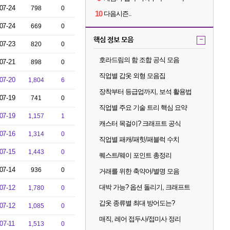
07-24
798
0
10
다음시즌..
07-24
669
0
핵심 정보 모음
-
07-23
820
0
호라드림의 함 조합 공식 모음
07-21
898
0
직업별 갑옷 외형 모음집
07-20
1,804
6
장착부터 등급업까지, 보석 활용법
07-19
741
0
직업별 주요 기술 트리 핵심 요약
07-19
1,157
1
캐스터 목걸이? 크래프트 공식
07-16
1,314
0
직업별 패캐/패힛/패블럭 수치
07-15
1,443
0
퀘스트/웨이 포인트 총정리
07-14
936
0
거래를 위한 축약어/별명 모음
대박 가능? 옵션 돌리기, 크래프트
07-12
1,780
0
갑옷 종류별 최대 방어도는?
07-12
1,085
0
매직, 레어 접두사/접미사 정리
07-11
1,513
0