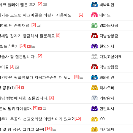
[2]
네크 플레이 짧은 후기
봐봐리안
[1]
가는 모드면 네크아골은 비싼거 사용해도 될듯?
매어드
[2]
다리던 순백재료!
영화동사람
[2]
병세팅 갑자기 궁금해서 질문해요
격냥상향좀
[14]
빌드 / 후기
현인의시
[2]
술사 참 질문입니다..
다갖고싶어요
[3]
수아골
격냥상향좀
[5]
간하면 써클류보다 지옥파수꾼이 더 낫겠죠?
봐봐리안
[6]
공유(1)
타샤오빠
[2]
냥 방법에 대한 질문입니다.
기람왕자
[9]
 본넥 뭘키워야될까.
현인의시
[15]
주가 무공의 선고오라랑 어떤차이가 있져?
I00
[16]
 및 템 공유, 그리고 질문!
타샤오빠