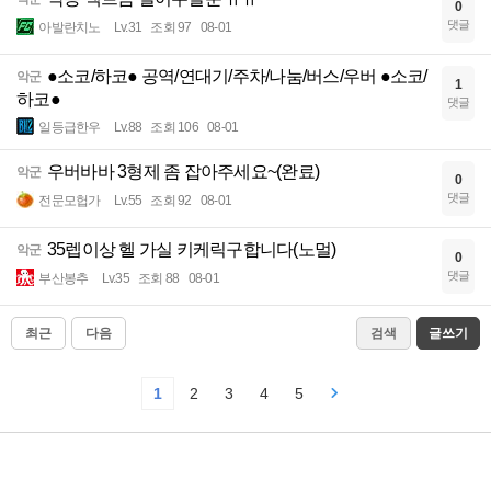
0
댓글
아발란치노
Lv.31
조회 97
08-01
●소코/하코● 공역/연대기/주차/나눔/버스/우버 ●소코/
악군
1
하코●
댓글
일등급한우
Lv.88
조회 106
08-01
우버바바 3형제 좀 잡아주세요~(완료)
악군
0
댓글
전문모헙가
Lv.55
조회 92
08-01
35렙이상 헬 가실 키케릭구합니다(노멀)
악군
0
댓글
부산봉추
Lv.35
조회 88
08-01
최근
다음
검색
글쓰기
1
2
3
4
5