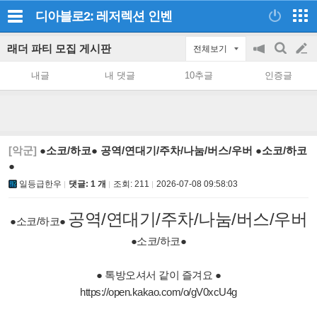
디아블로2: 레저렉션
인벤
래더 파티 모집 게시판
전체보기
공
검
글
지
색
내글
내 댓글
10추글
인증글
on/off
쓰
기
[악군]
●소코/하코● 공역/연대기/주차/나눔/버스/우버 ●소코/하코
●
일등급한우
댓글: 1 개
조회:
211
2026-07-08 09:58:03
공역/
연
대기/주차
/
나눔/버스/우버
●소코/하코●
●
소코/하코
●
● 톡방오셔서 같이 즐겨요
●
https://open.kakao.com/o/gV0xcU4g