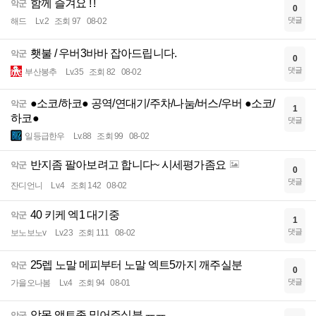
함께 즐겨요 ! !
악군
0
댓글
해드
Lv.2
조회 97
08-02
횃불 / 우버3바바 잡아드립니다.
악군
0
댓글
부산봉추
Lv.35
조회 82
08-02
●소코/하코● 공역/연대기/주차/나눔/버스/우버 ●소코/
악군
1
하코●
댓글
일등급한우
Lv.88
조회 99
08-02
반지좀 팔아보려고 합니다~ 시세평가좀요
악군
0
댓글
잔디언니
Lv.4
조회 142
08-02
40 키케 엑1 대기중
악군
1
댓글
보노보노v
Lv.23
조회 111
08-02
25렙 노말 메피부터 노말 엑트5까지 깨주실분
악군
0
댓글
가을오나봄
Lv.4
조회 94
08-01
악몽 액트좀 밀어주실분 ㅠㅠ
악군