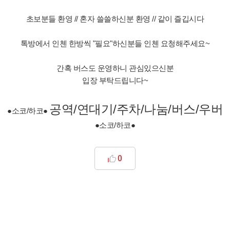
초보분들 환영 // 혼자 쓸쓸하신분 환영 // 같이 즐깁시다
톡방에서 인첸 한방씩 "필요"하신분들 인첸 요청해주세요~
간혹 버스도 운영하니 관심있으신분
입장 부탁드립니다~
공역/
연
대기/주차
/
나눔/버스/우버
●소코/하코●
●
소코/하코
●
0