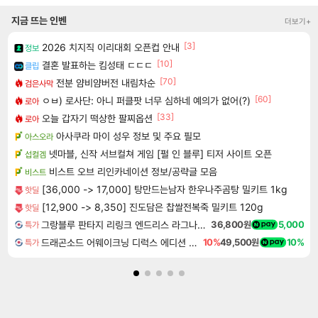
지금 뜨는 인벤
더보기+
[3]
2026 치지직 이리대회 오픈컵 안내
정보
[10]
결혼 발표하는 킴성태 ㄷㄷㄷ
클립
[70]
전분 얌비얌버전 내림차순
검은사막
[60]
ㅇㅂ) 로사단: 아니 퍼클팟 너무 심하네 예의가 없어(?)
로아
[33]
오늘 갑자기 떡상한 팔찌옵션
로아
아사쿠라 마이 성우 정보 및 주요 필모
아스오라
넷마블, 신작 서브컬쳐 게임 [펄 인 블루] 티저 사이트 오픈
섭컬겜
비스트 오브 리인카네이션 정보/공략글 모음
비스트
[36,000 -> 17,000] 탕만드는남자 한우나주곰탕 밀키트 1kg
핫딜
[12,900 -> 8,350] 진도담은 찹쌀전복죽 밀키트 120g
핫딜
그랑블루 판타지 리링크 엔드리스 라그나로크 업그레이드 킷 Granblue Fantasy Relink Endless Ragnarok Upgrade Kit DLC
36,800원
5,000
특가
드래곤소드 어웨이크닝 디럭스 에디션 DragonSword Awakening Deluxe Edition
10%
49,500원
10%
특가