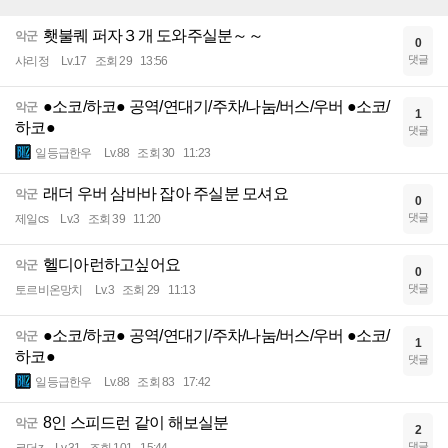
횃불퀘 퍼자３개 도와주실분～～
악군
0
댓글
샤리정
Lv.17
조회 29
13:56
●소코/하코● 공역/연대기/주차/나눔/버스/우버 ●소코/
악군
1
하코●
댓글
일등급한우
Lv.88
조회 30
11:23
래더 우버 삼바바 잡아 주실분 모셔요
악군
0
댓글
제일cs
Lv.3
조회 39
11:20
헬디아런하고싶어요
악군
0
댓글
토르비온망치
Lv.3
조회 29
11:13
●소코/하코● 공역/연대기/주차/나눔/버스/우버 ●소코/
악군
1
하코●
댓글
일등급한우
Lv.88
조회 83
17:42
8인 스피드런 같이 해보실분
악군
2
댓글