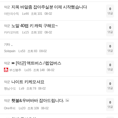
지옥 바알좀 잡아주실분 이제 시작헸습니다
악군
0
댓글
야만의수칙
Lv.46
조회 101
08-02
노말 40랩 키 캐릭 구해요~
악군
0
댓글
카카오마트
Lv.15
조회 102
08-02
.
기타
0
댓글
Solopain
Lv.53
조회 83
08-02
⏩ [악군] 액트버스 / 렙업버스
악군
0
댓글
부산봉추
Lv.35
조회 148
08-02
나이트 키케모셔요
악군
0
댓글
짱님수도
Lv.9
조회 78
08-02
횃불&우버바바 잡아드립니다.
악군
0
댓글
One루피
Lv.20
조회 109
08-02