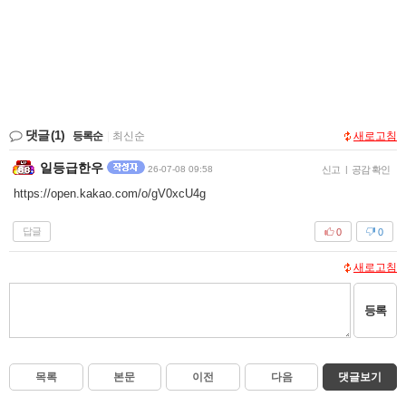
댓글
(1)
등록순
|
최신순
새로고침
일등급한우
26-07-08 09:58
신고
|
공감 확인
https://open.kakao.com/o/gV0xcU4g
답글
0
0
새로고침
등록
목록
본문
이전
다음
댓글보기