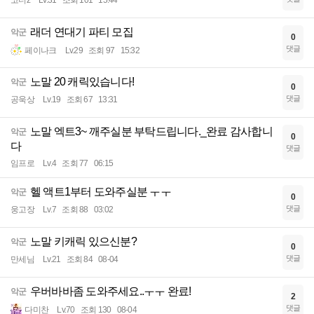
코더z
Lv.31
조회 101
15:44
래더 연대기 파티 모집
악군
0
댓글
페이나크
Lv.29
조회 97
15:32
노말 20 캐릭있습니다!
악군
0
댓글
공욱상
Lv.19
조회 67
13:31
노말 엑트3~ 깨주실분 부탁드립니다._완료 감사합니
악군
0
다
댓글
임프로
Lv.4
조회 77
06:15
헬 액트1부터 도와주실분 ㅜㅜ
악군
0
댓글
웅고장
Lv.7
조회 88
03:02
노말 키캐릭 있으신분?
악군
0
댓글
만세님
Lv.21
조회 84
08-04
우버바바좀 도와주세요..ㅜㅜ 완료!
악군
2
댓글
다미찬
Lv.70
조회 130
08-04