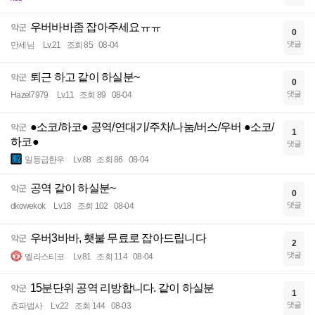
우버바바좀 잡아주세요ㅠㅠ
악군
0
댓글
만세님
Lv.21
조회 85
08-04
퇴근 하고 같이 하실분~
악군
0
댓글
Hazel7979
Lv.11
조회 89
08-04
●소코/하코● 공역/연대기/주차/나눔/버스/우버 ●소코/
악군
1
하코●
댓글
일등급한우
Lv.88
조회 86
08-04
공역 같이 하실분~
악군
0
댓글
dkowekok
Lv.18
조회 102
08-04
우버3바바, 횃불 무료로 잡아드립니다
악군
2
댓글
엘라스티코
Lv.81
조회 114
08-04
15분단위 공역 리방합니다. 같이 하실분
악군
1
댓글
쵸파법사
Lv.22
조회 144
08-03