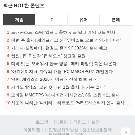
최근 HOT한 콘텐츠
게임
IT
유머
연예
1
드래곤소드, 스팀 '압긍'…축하 댓글 달고 게임 코드 받자!
2
이번 주 출시! 게임프리크 신작, '비스트 오브 리인카네이션'
3
가레나·포켓페어, ‘팰월드 온라인’ 2026년 출시 예고
4
웹젠, 뮤 IP 신작 '뮤 테오스' 상표권 출원
5
디바 잇는 '오버워치 한국 영웅', 메카 파일럿 디몬 나온다
6
‘아키에이지 S: 자유의 해협’ PC MMORPG로 개발한다
7
엔씨, 게임스컴 2026서 미공개 신작 최초 공개
8
카카오게임즈 "오딘 Q 내년 1월 출시, 연기는 없다"
9
모바일 MMOTPS '더 디비전 리서전스', 6일 스팀에도 출시
10
차조에 나타난 '니키타', "타르코프 PvE 프레스티지 연내 출시 목표"
로그인
PC화면
퀵링크
설정
청소년보호정책
이용약관
개인정보처리방침
▲