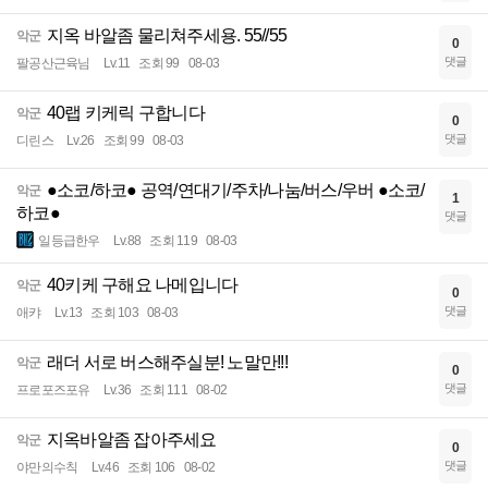
지옥 바알좀 물리쳐주세용. 55//55
악군
0
댓글
팔공산근육님
Lv.11
조회 99
08-03
40랩 키케릭 구합니다
악군
0
댓글
디린스
Lv.26
조회 99
08-03
●소코/하코● 공역/연대기/주차/나눔/버스/우버 ●소코/
악군
1
하코●
댓글
일등급한우
Lv.88
조회 119
08-03
40키케 구해요 나메입니다
악군
0
댓글
애캬
Lv.13
조회 103
08-03
래더 서로 버스해주실분! 노말만!!!
악군
0
댓글
프로포즈포유
Lv.36
조회 111
08-02
지옥바알좀 잡아주세요
악군
0
댓글
야만의수칙
Lv.46
조회 106
08-02